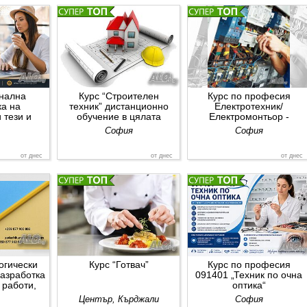
нална
Курс “Строителен
Курс по професия
ка на
техник” дистанционно
Електротехник/
 тези и
обучение в цялата
Електромонтьор -
работи
страна
Дистанционна или
София
София
дневна форма за цялата
страна
от днес
от днес
от днес
огически
Курс “Готвач”
Курс по професия
разработка
091401 „Техник по очна
 работи,
оптика“
адачи,
Център, Кърджали
София
и др.