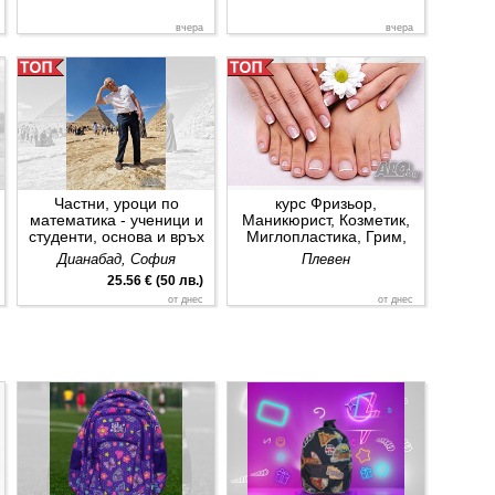
вчера
вчера
Частни, уроци по
курс Фризьор,
математика - ученици и
Маникюрист, Козметик,
студенти, основа и връх
Миглопластика, Грим,
на пирамидата!
Бръснарство в Плевен
Дианабад, София
Плевен
25.56 € (50 лв.)
от днес
от днес
Професионален курс
курс „Строителен техник-
”Фризьор” - 2-ра/3-та
Водно строителство“