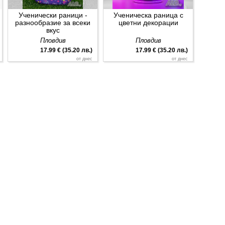
СПК в цялата страна
Дистанционно или
присъствено обучение
Ученически раници -
Ученическа раница с
Център, София
София
разнообразие за всеки
цветни декорации
вкус
от днес
от днес
Пловдив
Пловдив
17.99 € (35.20 лв.)
17.99 € (35.20 лв.)
от днес
от днес
Курс по професия
073202 „Водно
строителство“
София
от днес