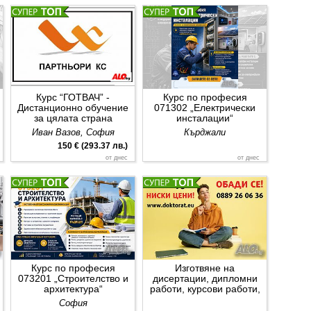
Курс “ГОТВАЧ” -
Курс по професия
Дистанционно обучение
071302 „Електрически
за цялата страна
инсталации“
Иван Вазов, София
Кърджали
150 € (293.37 лв.)
от днес
от днес
Курс по професия
Изготвяне на
073201 „Строителство и
дисертации, дипломни
архитектура“
работи, курсови работи,
разработки за ПКС,
София
статии, реферати