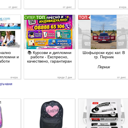
от днес
от днес
вчера
нално
📚 Курсови и дипломни
Шофьорски курс кат. В
дипломни и
работи - Експресно,
гр. Перник
аботи
качествено, гарантиран
успех! 🎯
Перник
вчера
преди 2 дни
от днес
оръчани
професия
Цялостен или частичен
Професионален курс
нтьор
курс - маникюр,
”Козметик”-2-ра/3-та СПК