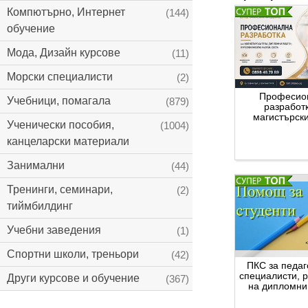
Компютърно, Интернет
(144)
обучение
Мода, Дизайн курсове
(11)
Морски специалисти
(2)
Професио
Учебници, помагала
(879)
разработ
магистърски
Ученически пособия,
(1004)
дипломни 
канцеларски материали
Занимални
(44)
Тренинги, семинари,
(2)
тиймбилдинг
Учебни заведения
(1)
Спортни школи, треньори
(42)
ПКС за педаг
специалисти, 
Други курсове и обучение
(367)
на дипломни
курсови з
реферати 