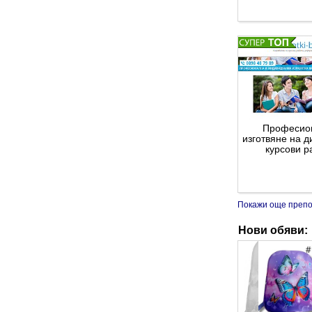
Професио
изготвяне на 
курсови р
Покажи още преп
Нови обяви:
Курсове по 
Техник/Мо