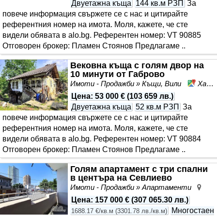
Двуетажна къща
144 кв.м РЗП
За
повече информация свържете се с нас и цитирайте
референтния номер на имота. Моля, кажете, че сте
видeли обявата в alo.bg. Референтен номер: VT 90885
Отговорен брокер: Пламен Стоянов Предлагаме ..
Вековна къща с голям двор на
10 минути от Габрово
Имоти - Продажби » Къщи, Вили
Харачерите, област Габрово
Цена
:
53 000 €
(
103 659 лв.
)
Двуетажна къща
52 кв.м РЗП
За
повече информация свържете се с нас и цитирайте
референтния номер на имота. Моля, кажете, че сте
видeли обявата в alo.bg. Референтен номер: VT 90884
Отговорен брокер: Пламен Стоянов Предлагаме ..
Голям апартамент с три спални
в центъра на Севлиево
Имоти - Продажби » Апартаменти
Сев
Цена
:
157 000 €
(
307 065.30 лв.
)
Многостаен
1688.17 €/кв.м
(
3301.78 лв./кв.м
)