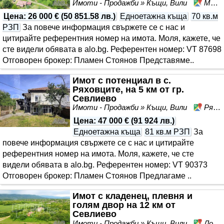
Имоти - Продажби » Къщи, Вили
Млечево, област Габрово
Цена
:
26 000 €
(
50 851.58 лв.
)
Едноетажна къща
70 кв.м
РЗП
За повече информация свържете се с нас и
цитирайте референтния номер на имота. Моля, кажете, че
сте видeли обявата в alo.bg. Референтен номер: VT 87698
Отговорен брокер: Пламен Стоянов Представяме..
Имот с потенциал в с.
Ряховците, на 5 км от гр.
Севлиево
Имоти - Продажби » Къщи, Вили
Ряховците, област Габрово
Цена
:
47 000 €
(
91 924 лв.
)
Едноетажна къща
81 кв.м РЗП
За
повече информация свържете се с нас и цитирайте
референтния номер на имота. Моля, кажете, че сте
видeли обявата в alo.bg. Референтен номер: VT 90373
Отговорен брокер: Пламен Стоянов Предлагаме ..
Имот с кладенец, плевня и
голям двор на 12 км от
Севлиево
Имоти - Продажби » Къщи, Вили
Ловнидол, област Габрово