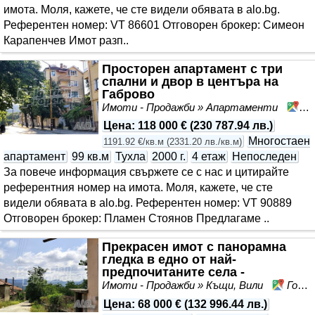
имота. Моля, кажете, че сте видeли обявата в alo.bg.
Референтен номер: VT 86601 Отговорен брокер: Симеон
Карапенчев Имот разп..
Просторен апартамент с три
спални и двор в центъра на
Габрово
Имоти - Продажби » Апартаменти
Це
Цена
:
118 000 €
(
230 787.94 лв.
)
Многостаен
1191.92 €/кв.м
(
2331.20 лв./кв.м
)
апартамент
99 кв.м
Тухла
2000 г.
4 етаж
Непоследен
За повече информация свържете се с нас и цитирайте
референтния номер на имота. Моля, кажете, че сте
видeли обявата в alo.bg. Референтен номер: VT 90889
Отговорен брокер: Пламен Стоянов Предлагаме ..
Прекрасен имот с панорамна
гледка в едно от най-
предпочитаните села -
Гостилица
Имоти - Продажби » Къщи, Вили
Гостилица, област Габрово
Цена
:
68 000 €
(
132 996.44 лв.
)