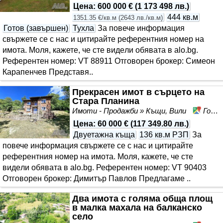
Цена
:
600 000 €
(
1 173 498 лв.
)
444 кв.м
1351.35 €/кв.м
(
2643 лв./кв.м
)
Готов (завършен)
Тухла
За повече информация
свържете се с нас и цитирайте референтния номер на
имота. Моля, кажете, че сте видeли обявата в alo.bg.
Референтен номер: VT 88911 Отговорен брокер: Симеон
Карапенчев Представя..
Прекрасен имот в сърцето на
Стара Планина
Имоти - Продажби » Къщи, Вили
Горни Дамяновци, област Габрово
Цена
:
60 000 €
(
117 349.80 лв.
)
Двуетажна къща
136 кв.м РЗП
За
повече информация свържете се с нас и цитирайте
референтния номер на имота. Моля, кажете, че сте
видeли обявата в alo.bg. Референтен номер: VT 90403
Отговорен брокер: Димитър Павлов Предлагаме ..
Два имота с голяма обща площ
в малка махала на балканско
село