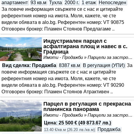
апартамент
93 кв.м
Тухла
2000 г.
1 етаж
Непоследен
За повече информация свържете се с нас и цитирайте
референтния номер на имота. Моля, кажете, че сте
видeли обявата в alo.bg. Референтен номер: VT 90875
Отговорен брокер: Пламен Стоянов Предлагаме ..
Индустриален парцел с
асфалтирана площ и навес в с.
Градница
Имоти - Продажби » Парцели за застрояване, Инвестиционни проекти
Вид сделка
: Продажба
8387 кв.м
В регулация (УПИ)
За
повече информация свържете се с нас и цитирайте
референтния номер на имота. Моля, кажете, че сте
видeли обявата в alo.bg. Референтен номер: VT 90290
Отговорен брокер: Пламен Стоянов Aтрактивен ..
Парцел в регулация с прекрасна
планинска панорама
Имоти - Продажби » Парцели за застрояване, Инвестиционни проекти
Цена
:
25 500 €
(
49 873.67 лв.
)
Продажба
13.40 €/кв.м
(
26.20 лв./кв.м
)