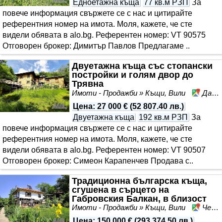
Едноетажна къща
77 кв.м РЗП
За
повече информация свържете се с нас и цитирайте
референтния номер на имота. Моля, кажете, че сте
видeли обявата в alo.bg. Референтен номер: VT 90575
Отговорен брокер: Димитър Павлов Предлагаме ..
Двуетажна къща със стопански
постройки и голям двор до
Трявна
Имоти - Продажби » Къщи, Вили
Даевци, област Габрово
Цена
:
27 000 €
(
52 807.40 лв.
)
Двуетажна къща
192 кв.м РЗП
За
повече информация свържете се с нас и цитирайте
референтния номер на имота. Моля, кажете, че сте
видeли обявата в alo.bg. Референтен номер: VT 90507
Отговорен брокер: Симеон Карапенчев Продава с..
Традиционна българска къща,
сгушена в сърцето на
Габровския Балкан, в близост
до АИР Боженци
Имоти - Продажби » Къщи, Вили
Черневци, област Габрово
Цена
:
150 000 €
(
293 374.50 лв.
)