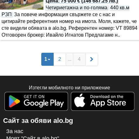
Цена
:
75 000 €
(
146 687.25 лв.
)
Четириетажна и по-голяма
440 кв.м
РЗП
За повече информация свържете се с нас и
цитирайте референтния номер на имота. Моля, кажете, че
сте видeли обявата в alo.bg. Референтен номер: VT 89894
Отговорен брокер: Ивайло Игнатов Предлагаме н..
1
2
...
4
Изтегли мобилното ни приложение
Сайт за обяви alo.bg
За нас
Моят "Сайт в alo.bg"