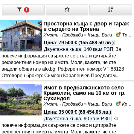
1
Просторна къща с двор и гараж
в сърцето на Трявна
Имоти - Продажби » Къщи, Вили
Трявна, област Габрово
Цена
:
79 500 €
(
155 488.50 лв.
)
Двуетажна къща
140 кв.м РЗП
За
повече информация свържете се с нас и цитирайте
референтния номер на имота. Моля, кажете, че сте
видeли обявата в alo.bg. Референтен номер: VT 86128
Отговорен брокер: Симеон Карапенчев Предлагам..
Имот в предбалканското село
Крамолин, само на 10 км от гр.
Сухиндол
Имоти - Продажби » Къщи, Вили
Крамолин, област Габрово
Цена
:
35 000 €
(
68 454.05 лв.
)
Двуетажна къща
90 кв.м РЗП
За
повече информация свържете се с нас и цитирайте
референтния номер на имота. Моля, кажете, че сте