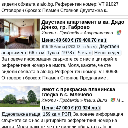
видeли обявата в alo.bg. Референтен номер: VT 91027
Отговорен брокер: Пламен Стоянов Двуетажна к..
Двустаен апартамент в кв. Дядо
Дянко, гр. Габрово
Имоти - Продажби » Апартаменти
Дя
Цена
:
40 600 €
(
79 406.70 лв.
)
Двустаен
615.15 €/кв.м
(
1203.13 лв./кв.м
)
апартамент
66 кв.м
Тухла
1978 г.
5 етаж
Непоследен
За повече информация свържете се с нас и цитирайте
референтния номер на имота. Моля, кажете, че сте
видeли обявата в alo.bg. Референтен номер: VT 90986
Отговорен брокер: Пламен Стоянов Предлагаме ..
Имот с прекрасна планинска
гледка в с. Млечево
Имоти - Продажби » Къщи, Вили
Млечево, област Габрово
Цена
:
47 000 €
(
91 924 лв.
)
Едноетажна къща
159 кв.м РЗП
За повече информация
свържете се с нас и цитирайте референтния номер на
имота. Моля, кажете, че сте видeли обявата в alo.bg.