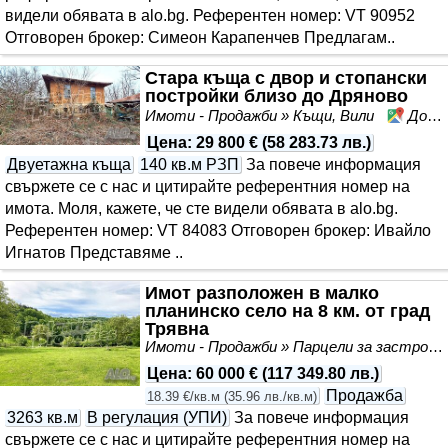
видeли обявата в alo.bg. Референтен номер: VT 90952
Отговорен брокер: Симеон Карапенчев Предлагам..
Стара къща с двор и стопански
постройки близо до Дряново
Имоти - Продажби » Къщи, Вили
Долни Драгойча, област Габрово
Цена
:
29 800 €
(
58 283.73 лв.
)
Двуетажна къща
140 кв.м РЗП
За повече информация
свържете се с нас и цитирайте референтния номер на
имота. Моля, кажете, че сте видeли обявата в alo.bg.
Референтен номер: VT 84083 Отговорен брокер: Ивайло
Игнатов Представяме ..
Имот разположен в малко
планинско село на 8 км. от град
Трявна
Имоти - Продажби » Парцели за застрояване, Инвестиционни проекти
Цена
:
60 000 €
(
117 349.80 лв.
)
Продажба
18.39 €/кв.м
(
35.96 лв./кв.м
)
3263 кв.м
В регулация (УПИ)
За повече информация
свържете се с нас и цитирайте референтния номер на