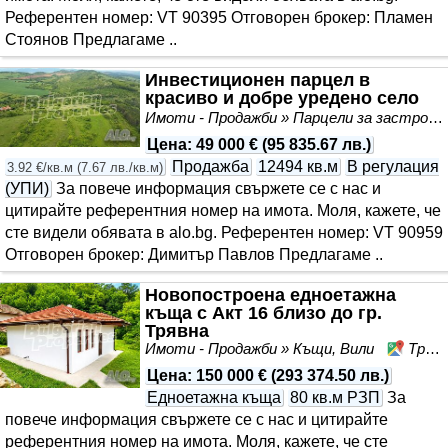
Референтен номер: VT 90395 Отговорен брокер: Пламен
Стоянов Предлагаме ..
Инвестиционен парцел в
красиво и добре уредено село
Имоти - Продажби » Парцели за застрояване, Инвестиционни проекти
Цена
:
49 000 €
(
95 835.67 лв.
)
Продажба
12494 кв.м
В регулация
3.92 €/кв.м
(
7.67 лв./кв.м
)
(УПИ)
За повече информация свържете се с нас и
цитирайте референтния номер на имота. Моля, кажете, че
сте видeли обявата в alo.bg. Референтен номер: VT 90959
Отговорен брокер: Димитър Павлов Предлагаме ..
Новопостроена едноетажна
къща с Акт 16 близо до гр.
Трявна
Имоти - Продажби » Къщи, Вили
Трявна, област Габрово
Цена
:
150 000 €
(
293 374.50 лв.
)
Едноетажна къща
80 кв.м РЗП
За
повече информация свържете се с нас и цитирайте
референтния номер на имота. Моля, кажете, че сте