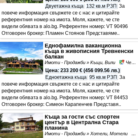
Двуетажна къща
132 кв.м РЗП
За
повече информация свържете се с нас и цитирайте
референтния номер на имота. Моля, кажете, че сте
видeли обявата в alo.bg. Референтен номер: VT 90496
Отговорен брокер: Пламен Стоянов Представяме..
Еднофамилна ваканционна
къща в живописния Тревненски
балкан
Имоти - Продажби » Къщи, Вили
Черновръх, област Габрово
Цена
:
233 200 €
(
456 099.56 лв.
)
Едноетажна къща
95 кв.м РЗП
За
повече информация свържете се с нас и цитирайте
референтния номер на имота. Моля, кажете, че сте
видeли обявата в alo.bg. Референтен номер: VT 84453
Отговорен брокер: Симеон Карапенчев Представя..
Къща за гости със спортен
център в Централна Стара
планина
Имоти - Продажби » Хотели, Мотели