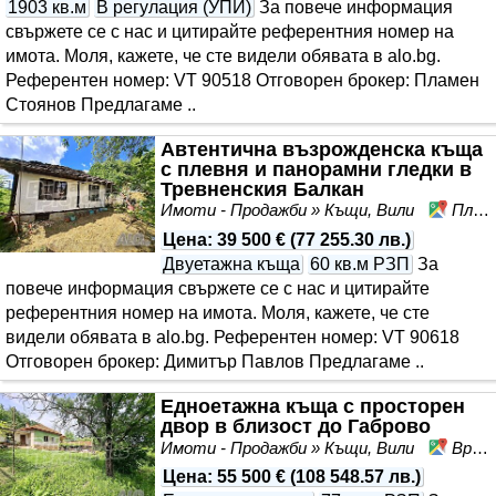
1903 кв.м
В регулация (УПИ)
За повече информация
свържете се с нас и цитирайте референтния номер на
имота. Моля, кажете, че сте видeли обявата в alo.bg.
Референтен номер: VT 90518 Отговорен брокер: Пламен
Стоянов Предлагаме ..
Автентична възрожденска къща
с плевня и панорамни гледки в
Тревненския Балкан
Имоти - Продажби » Къщи, Вили
Плачковци, област Габрово
Цена
:
39 500 €
(
77 255.30 лв.
)
Двуетажна къща
60 кв.м РЗП
За
повече информация свържете се с нас и цитирайте
референтния номер на имота. Моля, кажете, че сте
видeли обявата в alo.bg. Референтен номер: VT 90618
Отговорен брокер: Димитър Павлов Предлагаме ..
Eдноетажна къща с просторен
двор в близост до Габрово
Имоти - Продажби » Къщи, Вили
Враниловци, област Габрово
Цена
:
55 500 €
(
108 548.57 лв.
)