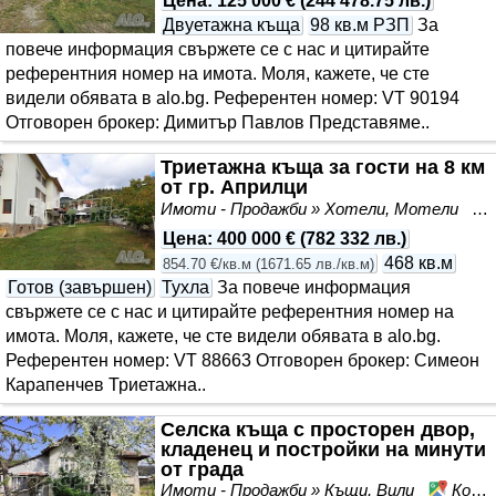
Цена
:
125 000 €
(
244 478.75 лв.
)
Двуетажна къща
98 кв.м РЗП
За
повече информация свържете се с нас и цитирайте
референтния номер на имота. Моля, кажете, че сте
видeли обявата в alo.bg. Референтен номер: VT 90194
Отговорен брокер: Димитър Павлов Представяме..
Триетажна къща за гости на 8 км
от гр. Априлци
Имоти - Продажби » Хотели, Мотели
Цена
:
400 000 €
(
782 332 лв.
)
468 кв.м
854.70 €/кв.м
(
1671.65 лв./кв.м
)
Готов (завършен)
Тухла
За повече информация
свържете се с нас и цитирайте референтния номер на
имота. Моля, кажете, че сте видeли обявата в alo.bg.
Референтен номер: VT 88663 Отговорен брокер: Симеон
Карапенчев Триетажна..
Селска къща с просторен двор,
кладенец и постройки на минути
от града
Имоти - Продажби » Къщи, Вили
Кормянско, област Габрово