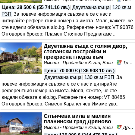
Цена
:
28 500 €
(
55 741.16 лв.
)
Двуетажна къща
120 кв.м
РЗП
За повече информация свържете се с нас и
цитирайте референтния номер на имота. Моля, кажете, че
сте видeли обявата в alo.bg. Референтен номер: VT 90376
Отговорен брокер: Пламен Стоянов Предлагаме ..
Двуетажна къща с голям двор,
стопански постройки и
прекрасна гледка към
планината
Имоти - Продажби » Къщи, Вили
Трявна, област Габрово
Цена
:
70 000 €
(
136 908.10 лв.
)
Двуетажна къща
130 кв.м РЗП
За
повече информация свържете се с нас и цитирайте
референтния номер на имота. Моля, кажете, че сте
видeли обявата в alo.bg. Референтен номер: VT 88485
Отговорен брокер: Симеон Карапенчев Имаме удо..
Слънчева вила в малкия
планински град Дряново
Имоти - Продажби » Къщи, Вили
Дряново, област Габрово