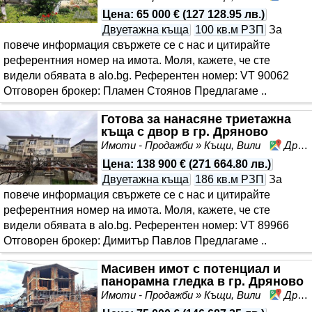
Цена
:
65 000 €
(
127 128.95 лв.
)
Двуетажна къща
100 кв.м РЗП
За
повече информация свържете се с нас и цитирайте
референтния номер на имота. Моля, кажете, че сте
видeли обявата в alo.bg. Референтен номер: VT 90062
Отговорен брокер: Пламен Стоянов Предлагаме ..
Готова за нанасяне триетажна
къща с двор в гр. Дряново
Имоти - Продажби » Къщи, Вили
Дряново, област Габрово
Цена
:
138 900 €
(
271 664.80 лв.
)
Двуетажна къща
186 кв.м РЗП
За
повече информация свържете се с нас и цитирайте
референтния номер на имота. Моля, кажете, че сте
видeли обявата в alo.bg. Референтен номер: VT 89966
Отговорен брокер: Димитър Павлов Предлагаме ..
Масивен имот с потенциал и
панорамна гледка в гр. Дряново
Имоти - Продажби » Къщи, Вили
Дряново, област Габрово