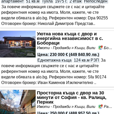
апартамент
51 кв.м
Тухла
1975 г.
2 етаж
Непоследен
За повече информация свържете се с нас и цитирайте
референтния номер на имота. Моля, кажете, че сте
видeли обявата в alo.bg. Референтен номер: Dpa 90255
Отговорен брокер: Николай Димитров Представ..
Уютна нова къща с двор и
енергийна независимост в с.
Бобораци
Имоти - Продажби » Къщи, Вили
Бобораци, област Перник
Цена
:
230 000 €
(
449 840.90 лв.
)
Едноетажна къща
124 кв.м РЗП
За
повече информация свържете се с нас и цитирайте
референтния номер на имота. Моля, кажете, че сте
видeли обявата в alo.bg. Референтен номер: Sfa 90174
Отговорен брокер: Иван Каменов Изключително ..
Просторна къща с двор на 30
минути от София - кв. Ралица,
Перник
Имоти - Продажби » Къщи, Вили
Ралица, Перник, област Перник
Цена
:
250 000 €
(
488 957.50 лв.
)