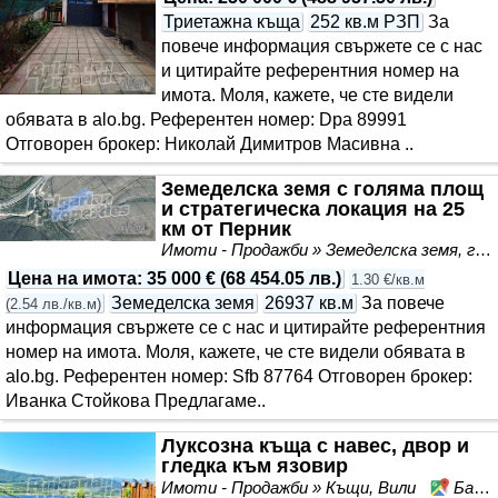
Триетажна къща
252 кв.м РЗП
За
повече информация свържете се с нас
и цитирайте референтния номер на
имота. Моля, кажете, че сте видeли
обявата в alo.bg. Референтен номер: Dpa 89991
Отговорен брокер: Николай Димитров Масивна ..
Земеделска земя с голяма площ
и стратегическа локация на 25
км от Перник
Имоти - Продажби » Земеделска земя, градини, лозя, гора
Цена на имота
:
35 000 €
(
68 454.05 лв.
)
1.30 €/кв.м
Земеделска земя
26937 кв.м
За повече
(
2.54 лв./кв.м
)
информация свържете се с нас и цитирайте референтния
номер на имота. Моля, кажете, че сте видeли обявата в
alo.bg. Референтен номер: Sfb 87764 Отговорен брокер:
Иванка Стойкова Предлагаме..
Луксозна къща с навес, двор и
гледка към язовир
Имоти - Продажби » Къщи, Вили
Байкалско, област Перник