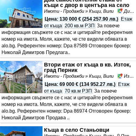
къщи с двор в центъра на село
Имоти - Продажби » Къщи, Вили
Дивотино, област Перник
Цена
:
130 000 €
(
254 257.90 лв.
)
Етаж
от къща
200 кв.м РЗП
За повече
информация свържете се с нас и цитирайте референтния
номер на имота. Моля, кажете, че сте видeли обявата в
alo.bg. Референтен номер: Dpa 87589 Отговорен брокер:
Николай Димитров Предлага..
Втори етаж от къща в кв. Изток,
град Перник
Имоти - Продажби » Къщи, Вили
Изток, Перник, област Перник
Цена
:
69 000 €
(
134 952.27 лв.
)
Етаж
от къща
70 кв.м РЗП
За повече
информация свържете се с нас и цитирайте референтния
номер на имота. Моля, кажете, че сте видeли обявата в
alo.bg. Референтен номер: Dpa 86974 Отговорен брокер:
Николай Димитров Продава ..
Къща в село Станьовци
Имоти - Продажби » Къщи, Вили
Перник, област Перник