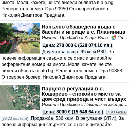
имота. Моля, кажете, че сте видeли обявата в alo.bg.
Референтен номер: Dpa 90950 Отговорен брокер:
Николай Димитров Предлага..
Напълно обзаведена къща с
басейн и игрище в с. Планиница
Имоти - Продажби » Къщи, Вили
Планиница, област Перник
Цена
:
270 000 €
(
528 074.10 лв.
)
Двуетажна къща
95 кв.м РЗП
За
повече информация свържете се с нас и цитирайте
референтния номер на имота. Моля, кажете, че сте
видeли обявата в alo.bg. Референтен номер: Dpa 90888
Отговорен брокер: Николай Димитров Предлага..
Парцел в регулация в с.
Кошарево - спокойно място за
дом сред природа и чист въздух
Имоти - Продажби » Парцели за застрояване, Инвестиционни проекти
Цена
:
8000 €
(
15 646.64 лв.
)
14.93 €/кв.м
Продажба
536 кв.м
В регулация (УПИ)
За
(
29.20 лв./кв.м
)
повече информация свържете се с нас и цитирайте