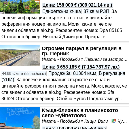
Цена
:
158 000 €
(
309 021.14 лв.
)
Едноетажна къща
87 кв.м РЗП
За
повече информация свържете се с нас и цитирайте
референтния номер на имота. Моля, кажете, че сте
видeли обявата в alo.bg. Референтен номер: Dpa 85165
Отговорен брокер: Николай Димитров Прекрасе..
Огромен парцел в регулация в
гр. Перник
Имоти - Продажби » Парцели за застрояване, Инвестиционни проекти
Цена
:
3 658 185 €
(
7 154 787.97 лв.
)
Продажба
81304 кв.м
В регулация
44.99 €/кв.м
(
88 лв./кв.м
)
(УПИ)
За повече информация свържете се с нас и
цитирайте референтния номер на имота. Моля, кажете, че
сте видeли обявата в alo.bg. Референтен номер: Sfa
86624 Отговорен брокер: Стойчо Бугов Предлагаме ур..
Kъща-близнак в планинското
село Чуйпетлово
Имоти - Продажби » Къщи, Вили
Чуйпетлово, област Перник
Цена
:
100 000 €
(
195 583 лв.
)