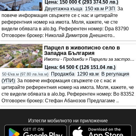
Цена
:
150 000 €
(
293 374.50 лв.
)
Двуетажна къща
150 кв.м РЗП
За
повече информация свържете се с нас и цитирайте
референтния номер на имота. Моля, кажете, че сте
видeли обявата в alo.bg. Референтен номер: Dpa 83790
Отговорен брокер: Николай Димитров Днешното..
Парцел в живописно село в
Западна България
Имоти - Продажби » Парцели за застрояване, Инвестиционни проекти
Цена
:
64 500 €
(
126 151.04 лв.
)
Продажба
1290 кв.м
В регулация
50 €/кв.м
(
97.80 лв./кв.м
)
(УПИ)
За повече информация свържете се с нас и
цитирайте референтния номер на имота. Моля, кажете, че
сте видeли обявата в alo.bg. Референтен номер: Bo 83352
Отговорен брокер: Стефан Абанозов Предлагаме ..
Изтегли мобилното ни приложение