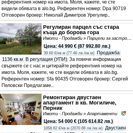
референтния номер на имота. Моля, кажете, че сте
видeли обявата в alo.bg. Референтен номер: Dpa 90719
Отговорен брокер: Николай Димитров Урегулир..
Регулиран парцел със стара
къща до борова гора
Имоти - Продажби » Парцели за застрояване, Инвестиционни проекти
Цена
:
44 990 €
(
87 992.80 лв.
)
Продажба
39.60 €/кв.м
(
77.46 лв./кв.м
)
1136 кв.м
В регулация (УПИ)
За повече информация
свържете се с нас и цитирайте референтния номер на
имота. Моля, кажете, че сте видeли обявата в alo.bg.
Референтен номер: Sfa 90435 Отговорен брокер: Сергей
Пеловски Предлагаме..
Ремонтиран двустаен
апартамент в кв. Могиличе,
Перник
Имоти - Продажби » Апартаменти
Мо
Цена
:
54 000 €
(
105 614.82 лв.
)
Двустаен
1058.82 €/кв.м
(
2070.88 лв./кв.м
)