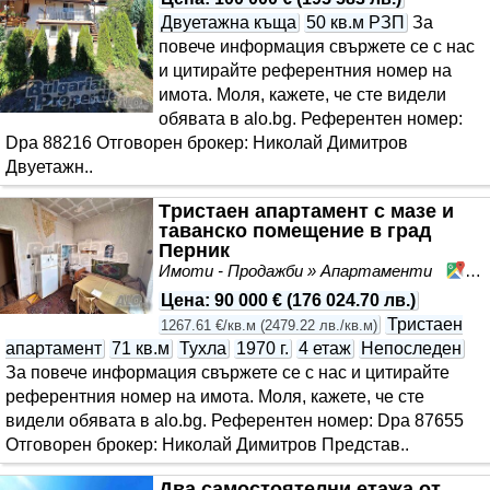
Двуетажна къща
50 кв.м РЗП
За
повече информация свържете се с нас
и цитирайте референтния номер на
имота. Моля, кажете, че сте видeли
обявата в alo.bg. Референтен номер:
Dpa 88216 Отговорен брокер: Николай Димитров
Двуетажн..
Tристаен апартамент с мазе и
таванско помещение в град
Перник
Имоти - Продажби » Апартаменти
Из
Цена
:
90 000 €
(
176 024.70 лв.
)
Тристаен
1267.61 €/кв.м
(
2479.22 лв./кв.м
)
апартамент
71 кв.м
Тухла
1970 г.
4 етаж
Непоследен
За повече информация свържете се с нас и цитирайте
референтния номер на имота. Моля, кажете, че сте
видeли обявата в alo.bg. Референтен номер: Dpa 87655
Отговорен брокер: Николай Димитров Представ..
Два самостоятелни етажа от