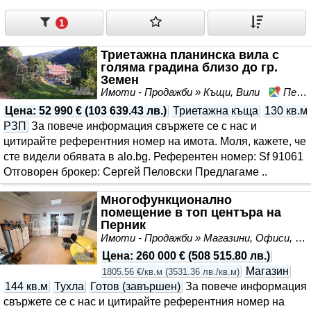
1
Триетажна планинска вила с
голяма градина близо до гр.
Земен
Имоти - Продажби » Къщи, Вили
Пенкьовци, област Перник
Цена
:
52 990 €
(
103 639.43 лв.
)
Триетажна къща
130 кв.м
РЗП
За повече информация свържете се с нас и
цитирайте референтния номер на имота. Моля, кажете, че
сте видeли обявата в alo.bg. Референтен номер: Sf 91061
Отговорен брокер: Сергей Пеловски Предлагаме ..
Многофункционално
помещение в топ центъра на
Перник
Имоти - Продажби » Магазини, Офиси, Кабинети, Салони
Цена
:
260 000 €
(
508 515.80 лв.
)
Магазин
1805.56 €/кв.м
(
3531.36 лв./кв.м
)
144 кв.м
Тухла
Готов (завършен)
За повече информация
свържете се с нас и цитирайте референтния номер на