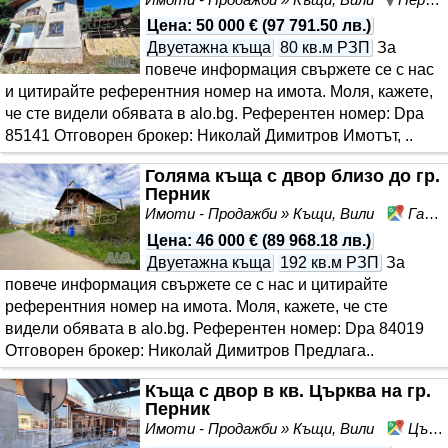
Цена
:
50 000 €
(
97 791.50 лв.
)
Двуетажна къща
80 кв.м РЗП
За
повече информация свържете се с нас
и цитирайте референтния номер на имота. Моля, кажете,
че сте видeли обявата в alo.bg. Референтен номер: Dpa
85141 Отговорен брокер: Николай Димитров Имотът, ..
Голяма къща с двор близо до гр.
Перник
Имоти - Продажби » Къщи, Вили
Габровдол, област Перник
Цена
:
46 000 €
(
89 968.18 лв.
)
Двуетажна къща
192 кв.м РЗП
За
повече информация свържете се с нас и цитирайте
референтния номер на имота. Моля, кажете, че сте
видeли обявата в alo.bg. Референтен номер: Dpa 84019
Отговорен брокер: Николай Димитров Предлага..
Къща с двор в кв. Църква на гр.
Перник
Имоти - Продажби » Къщи, Вили
Църква, Перник, област Перник