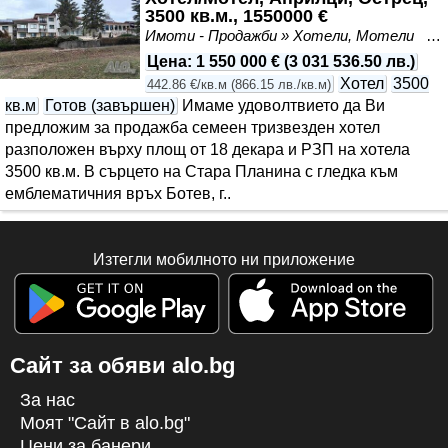
3500 кв.м., 1550000 €
Имоти - Продажби » Хотели, Мотели
А
Цена
:
1 550 000 €
(
3 031 536.50 лв.
)
Хотел
3500
442.86 €/кв.м
(
866.15 лв./кв.м
)
кв.м
Готов (завършен)
Имаме удоволтвието да Ви
предложим за продажба семеен тризвезден хотел
разположен върху площ от 18 декара и РЗП на хотела
3500 кв.м. В сърцето на Стара Планина с гледка към
емблематичния връх Ботев, г..
Изтегли мобилното ни приложение
Сайт за обяви alo.bg
За нас
Моят "Сайт в alo.bg"
Цени за банери