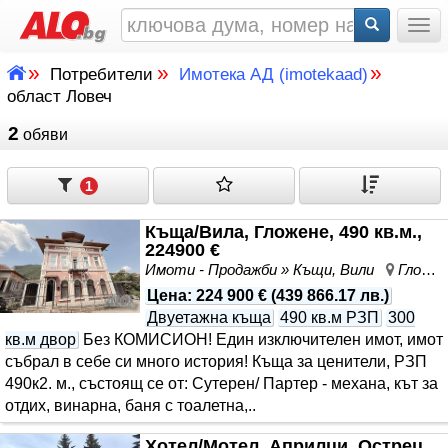
Togg
»
»
»
Потребители
Имотека АД (imotekaad)
област Ловеч
2
обяви
1
Къща/Вила, Гложене, 490 кв.м.,
224900 €
Имоти - Продажби » Къщи, Вили
Гложене, област Ловеч
Цена
:
224 900 €
(
439 866.17 лв.
)
Двуетажна къща
490 кв.м РЗП
300
кв.м двор
Без КОМИСИОН! Един изключителен имот, имот
събрал в себе си много история! Къща за ценители, РЗП
490к2. м., състоящ се от: Сутерен/ Партер - механа, кът за
отдих, винарна, баня с тоалетна,..
Хотел/Мотел, Априлци, Острец,