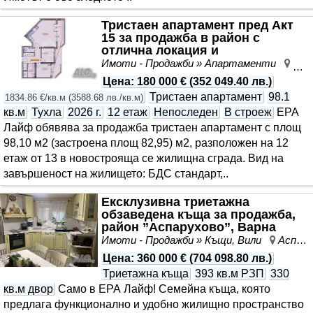
Тристаен апартамент пред Акт
15 за продажба в район с
отлична локация и
инфраструктура, Възраждане I..
Имоти - Продажби » Апартаменти
Въз
Цена
:
180 000 €
(
352 049.40 лв.
)
Тристаен апартамент
98.1
1834.86 €/кв.м
(
3588.68 лв./кв.м
)
кв.м
Тухла
2026 г.
12 етаж
Непоследен
В строеж
ЕРА
Лайф обявява за продажба тристаен апартамент с площ
98,10 м2 (застроена площ 82,95) м2, разположен на 12
етаж от 13 в новострояща се жилищна сграда. Вид на
завършеност на жилището: БДС стандарт,..
Ексклузивна триетажна
обзаведена къща за продажба,
район ”Аспарухово”, Варна
Имоти - Продажби » Къщи, Вили
Аспарухово, Варна, област Варна
Цена
:
360 000 €
(
704 098.80 лв.
)
Триетажна къща
393 кв.м РЗП
330
кв.м двор
Само в ЕРА Лайф! Семейна къща, която
предлага функционално и удобно жилищно пространство