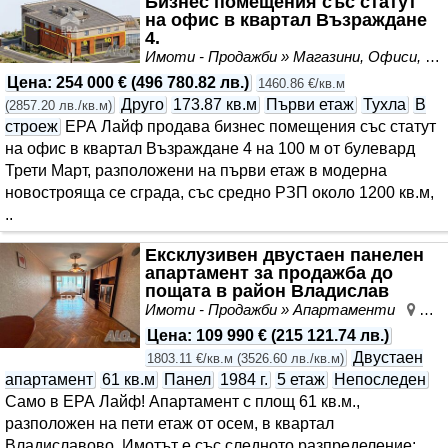
Бизнес помещения със статут
на офис в квартал Възраждане
4.
Имоти - Продажби » Магазини, Офиси, Кабинети, Салони
Цена
:
254 000 €
(
496 780.82 лв.
)
1460.86 €/кв.м
Друго
173.87 кв.м
Първи етаж
Тухла
В
(
2857.20 лв./кв.м
)
строеж
ЕРА Лайф продава бизнес помещения със статут
на офис в квартал Възраждане 4 на 100 м от булевард
Трети Март, разположени на първи етаж в модерна
новострояща се сграда, със средно РЗП около 1200 кв.м,
..
Ексклузивен двустаен панелен
апартамент за продажба до
пощата в район Владислав
Варненчик, Варна
Имоти - Продажби » Апартаменти
Вла
Цена
:
109 990 €
(
215 121.74 лв.
)
Двустаен
1803.11 €/кв.м
(
3526.60 лв./кв.м
)
апартамент
61 кв.м
Панел
1984 г.
5 етаж
Непоследен
Само в ЕРА Лайф! Апартамент с площ 61 кв.м.,
разположен на пети етаж от осем, в квартал
Владиславово. Имотът е със следното разпределение: