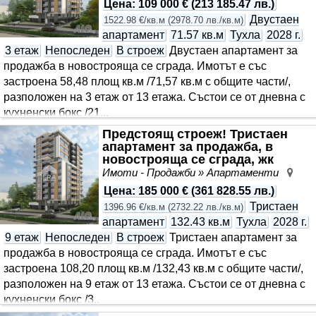
Цена
:
109 000 €
(
213 185.47 лв.
)
Двустаен
1522.98 €/кв.м
(
2978.70 лв./кв.м
)
апартамент
71.57 кв.м
Тухла
2028 г.
3 етаж
Непоследен
В строеж
Двустаен апартамент за
продажба в новострояща се сграда. Имотът е със
застроена 58,48 площ кв.м /71,57 кв.м с общите части/,
разположен на 3 етаж от 13 етажа. Състои се от дневна с
кухненски бокс /21,..
Предстоящ строеж! Тристаен
апартамент за продажба, в
новострояща се сграда, жк
Възраждане 4, Варна
Имоти - Продажби » Апартаменти
Въз
Цена
:
185 000 €
(
361 828.55 лв.
)
Тристаен
1396.96 €/кв.м
(
2732.22 лв./кв.м
)
апартамент
132.43 кв.м
Тухла
2028 г.
9 етаж
Непоследен
В строеж
Тристаен апартамент за
продажба в новострояща се сграда. Имотът е със
застроена 108,20 площ кв.м /132,43 кв.м с общите части/,
разположен на 9 етаж от 13 етажа. Състои се от дневна с
кухненски бокс /3..