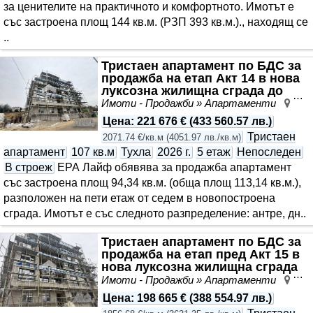
за ценителите на практичното и комфортното. Имотът е
със застроена площ 144 кв.м. (РЗП 393 кв.м.)., находящ се
..
Тристаен апартамент по БДС за
продажба на етап Акт 14 в нова
луксозна жилищна сграда до
Университетс..
Имоти - Продажби » Апартаменти
Лев
Цена
:
221 676 €
(
433 560.57 лв.
)
Тристаен
2071.74 €/кв.м
(
4051.97 лв./кв.м
)
апартамент
107 кв.м
Тухла
2026 г.
5 етаж
Непоследен
В строеж
ЕРА Лайф обявява за продажба апартамент
със застроена площ 94,34 кв.м. (обща площ 113,14 кв.м.),
разположен на пети етаж от седем в новопостроена
сграда. Имотът е със следното разпределение: антре, дн..
Тристаен апартамент по БДС за
продажба на етап пред Акт 15 в
нова луксозна жилищна сграда
до Универс..
Имоти - Продажби » Апартаменти
Лев
Цена
:
198 665 €
(
388 554.97 лв.
)