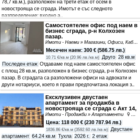
78,7 кв.м.), разположен на трети етаж от осем в
новострояща се сграда. Имотът е със следното
разпределение: входно а..
Самостоятелен офис под наем в
бизнес сграда, р-н Колхозен
пазар.
Имоти - Наеми » Магазини, Офиси, Кабинети, Салони
Месечен наем
:
300 €
(
586.75 лв.
)
Друго
28 кв.м
10.71 €/кв.м
(
20.96 лв./кв.м
)
Последен етаж
Отдаваме под наем самостоятелен офис
с площ 28 кв.м, разположен в бизнес сграда, р-н Колхозен
пазар. В сградата са разположени офиси на адвокати и
други нотариуси, което я прави предпочитана локация з..
Ексклузивен двустаен
апартамент за продажба в
новострояща се сграда с Акт 14,
местност Пчелина, Варн..
Имоти - Продажби » Апартаменти
м. 
Цена
:
118 000 €
(
230 787.94 лв.
)
Двустаен
1836.86 €/кв.м
(
3592.60 лв./кв.м
)
апартамент
64.24 кв.м
Тухла
2026 г.
2 етаж