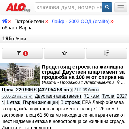
Togg
»
»
»
Потребители
Лайф - 2002 ООД (eralife)
област Варна
195
обяви
1
Предстоящ строеж на жилищна
сграда! Двустаен апартамент за
продажба на 100 м от спирка на
градски тр..
Имоти - Продажби » Апартаменти
Св.
Цена
:
220 906 €
(
432 054.58 лв.
)
3111.35 €/кв.м
Двустаен апартамент
71 кв.м
Тухла
2027
(
6085.28 лв./кв.м
)
г.
1 етаж
Първи жилищен
В строеж
ЕРА Лайф обявява
за продажба двустаен апартамент с площ 71,26 кв.м. /
застроена площ 61,50 кв.м./ находящ се на първи етаж от
шест надземни етажа в новострояща се жилищна сграда.
Имотът е със следното ..