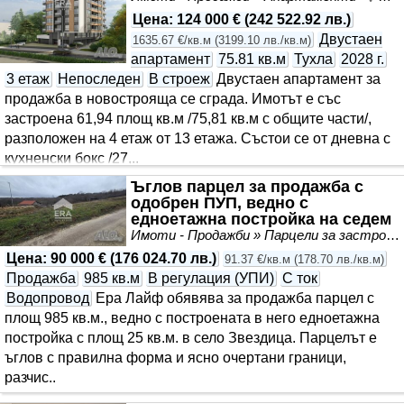
Цена
:
124 000 €
(
242 522.92 лв.
)
Двустаен
1635.67 €/кв.м
(
3199.10 лв./кв.м
)
апартамент
75.81 кв.м
Тухла
2028 г.
3 етаж
Непоследен
В строеж
Двустаен апартамент за
продажба в новострояща се сграда. Имотът е със
застроена 61,94 площ кв.м /75,81 кв.м с общите части/,
разположен на 4 етаж от 13 етажа. Състои се от дневна с
кухненски бокс /27,..
Ъглов парцел за продажба с
одобрен ПУП, ведно с
едноетажна постройка на седем
минути от град Варна в..
Имоти - Продажби » Парцели за застрояване, Инвестиционни проекти
Цена
:
90 000 €
(
176 024.70 лв.
)
91.37 €/кв.м
(
178.70 лв./кв.м
)
Продажба
985 кв.м
В регулация (УПИ)
С ток
Водопровод
Ера Лайф обявява за продажба парцел с
площ 985 кв.м., ведно с построената в него едноетажна
постройка с площ 25 кв.м. в село Звездица. Парцелът е
ъглов с правилна форма и ясно очертани граници,
разчис..