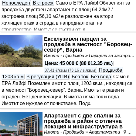
Непоследен
В строеж
Само в ЕРА Лайф! Обявеният за
продажба двустаен апартамент с площ 64,24м2 /
застроена площ 56,10 м2/ е разположен на втори
жилищен етаж в сграда в напреднал етап на
строителство. Имотът се състои от: д..
Ексклузивен парцел за
продажба в местност ”Боровец-
север”, Варна
Имоти - Продажби » Парцели за застрояване, Инвестиционни проекти
Цена
:
45 000 €
(
88 012.35 лв.
)
Продажба
37.41 €/кв.м
(
73.16 лв./кв.м
)
1203 кв.м
В регулация (УПИ)
Без ток
Без вода
Само в
ЕРА Лайф! Поземлен имот с площ 1203 кв.м., находящ се
в местност ”Боровец-север”, Варна. Имотът е равен и
ограден. Без денивелация. В имота няма ток и вода.
Имотът се нуждае от почистване. Подх..
Апартамент с две спални за
продажба в район с отлична
локация и инфраструктура в
новострояща се жили..
Имоти - Продажби » Апартаменти
Мла