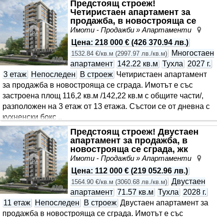
Предстоящ строеж!
Четиристаен апартамент за
продажба, в новострояща се
сграда, жк Възраждане 4, Варн..
Имоти - Продажби » Апартаменти
Въз
Цена
:
218 000 €
(
426 370.94 лв.
)
Многостаен
1532.84 €/кв.м
(
2997.97 лв./кв.м
)
апартамент
142.22 кв.м
Тухла
2027 г.
3 етаж
Непоследен
В строеж
Четиристаен апартамент
за продажба в новострояща се сграда. Имотът е със
застроена площ 116,2 кв.м /142,22 кв.м с общите части/,
разположен на 3 етаж от 13 етажа. Състои се от дневна с
кухненски бокс ..
Предстоящ строеж! Двустаен
апартамент за продажба, в
новострояща се сграда, жк
Възраждане 4, Варна
Имоти - Продажби » Апартаменти
Въз
Цена
:
112 000 €
(
219 052.96 лв.
)
Двустаен
1564.90 €/кв.м
(
3060.68 лв./кв.м
)
апартамент
71.57 кв.м
Тухла
2028 г.
11 етаж
Непоследен
В строеж
Двустаен апартамент за
продажба в новострояща се сграда. Имотът е със