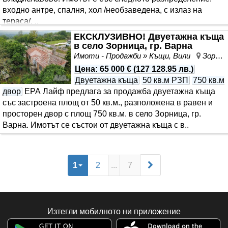
входно антре, спалня, хол /необзаведена, с излаз на
тераса/, ..
ЕКСКЛУЗИВНО! Двуетажна къща
в село Зорница, гр. Варна
Имоти - Продажби » Къщи, Вили
Зорница, област Варна
Цена
:
65 000 €
(
127 128.95 лв.
)
Двуетажна къща
50 кв.м РЗП
750 кв.м
двор
ЕРА Лайф предлага за продажба двуетажна къща
със застроена площ от 50 кв.м., разположена в равен и
просторен двор с площ 750 кв.м. в село Зорница, гр.
Варна. Имотът се състои от двуетажна къща с в..
1
2
...
7
Изтегли мобилното ни приложение