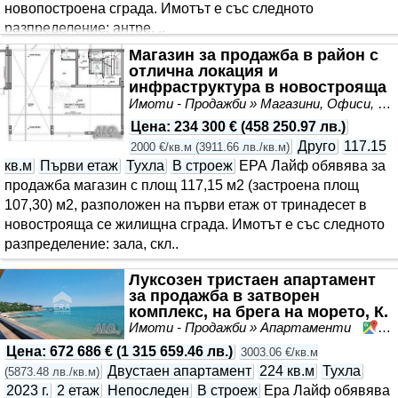
новопостроена сграда. Имотът е със следното
разпределение: антре, ..
Магазин за продажба в район с
отлична локация и
инфраструктура в новострояща
се жилищна сграда, жк В..
Имоти - Продажби » Магазини, Офиси, Кабинети, Салони
Цена
:
234 300 €
(
458 250.97 лв.
)
Друго
117.15
2000 €/кв.м
(
3911.66 лв./кв.м
)
кв.м
Първи етаж
Тухла
В строеж
ЕРА Лайф обявява за
продажба магазин с площ 117,15 м2 (застроена площ
107,30) м2, разположен на първи етаж от тринадесет в
новострояща се жилищна сграда. Имотът е със следното
разпределение: зала, скл..
Луксозен тристаен апартамент
за продажба в затворен
комплекс, на брега на морето, К.
Комплекс ”Слънч..
Имоти - Продажби » Апартаменти
Сл
Цена
:
672 686 €
(
1 315 659.46 лв.
)
3003.06 €/кв.м
Двустаен апартамент
224 кв.м
Тухла
(
5873.48 лв./кв.м
)
2023 г.
2 етаж
Непоследен
В строеж
Ера Лайф обявява