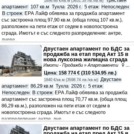
Тристаен
1856.68 €/кв.м
(
3631.35 лв./кв.м
)
апартамент
107 кв.м
Тухла
2026 г.
5 етаж
Непоследен
В строеж
ЕРА Лайф обявява за продажба апартамент
със застроена площ 97,90 кв.м. (обща площ 107 кв.м.),
разположен на пети етаж от седем в новопостроена
сграда. Имотът е със следното разпределение: антре,
дневе..
Двустаен апартамент по БДС за
продажба на етап пред Акт 15 в
нова луксозна жилищна сграда
до Универс..
Имоти - Продажби » Апартаменти
Лев
Цена
:
158 774 €
(
310 534.95 лв.
)
Двустаен
1840 €/кв.м
(
3598.74 лв./кв.м
)
апартамент
86.29 кв.м
Тухла
2026 г.
5 етаж
Непоследен
В строеж
ЕРА Лайф обявява за продажба
апартамент със застроена площ 70,77 кв.м. (обща площ
86,29 кв.м.), разположен на пети етаж от седем в
новопостроена сграда. Имотът е със следното
разпределение: антре, дне..
Двустаен апартамент по БДС за
продажба на етап пред Акт 15 в