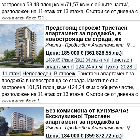
застроена 58,48 площ кв.м /71,57 кв.м с общите части/,
разположен на 11 етаж от 13 етажа. Състои се от дневна с
кухненски бокс /21..
Предстоящ строеж! Тристаен
апартамент за продажба, в
новострояща се сграда, жк
Възраждане 4, Варна
Имоти - Продажби » Апартаменти
Въз
Цена
:
185 000 €
(
361 828.55 лв.
)
Тристаен
1489.05 €/кв.м
(
2912.34 лв./кв.м
)
апартамент
124.24 кв.м
Тухла
2028 г.
11 етаж
Непоследен
В строеж
Тристаен апартамент за
продажба в новострояща се сграда. Имотът е със
застроена 101,51 площ кв.м /124,24 кв.м с общите части/,
разположен на 11 етаж от 13 етажа. Състои се от дневна с
кухненски бокс /..
Без комисиона от КУПУВАЧА!
Ексклузивно! Тристаен
апартамент за продажба в
”CODE VARNA” - сграда от н..
Имоти - Продажби » Апартаменти
Въз
Цена
:
184 000 €
(
359 872.72 лв.
)