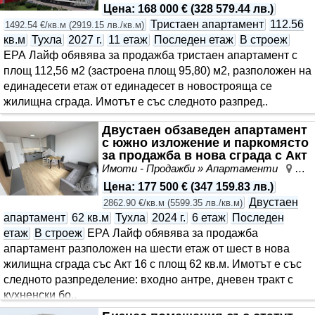
Цена
:
168 000 €
(
328 579.44 лв.
)
Тристаен апартамент
112.56
1492.54 €/кв.м
(
2919.15 лв./кв.м
)
кв.м
Тухла
2027 г.
11 етаж
Последен етаж
В строеж
ЕРА Лайф обявява за продажба тристаен апартамент с
площ 112,56 м2 (застроена площ 95,80) м2, разположен на
единадесети етаж от единадесет в новострояща се
жилищна сграда. Имотът е със следното разпред..
Двустаен обзаведен апартамент
с южно изложение и паркомясто
за продажба в нова сграда с Акт
16, райо..
Имоти - Продажби » Апартаменти
Мла
Цена
:
177 500 €
(
347 159.83 лв.
)
Двустаен
2862.90 €/кв.м
(
5599.35 лв./кв.м
)
апартамент
62 кв.м
Тухла
2024 г.
6 етаж
Последен
етаж
В строеж
ЕРА Лайф обявява за продажба
апартамент разположен на шести етаж от шест в нова
жилищна сграда със Акт 16 с площ 62 кв.м. Имотът е със
следното разпределение: входно антре, дневен тракт с
кухненски бо..