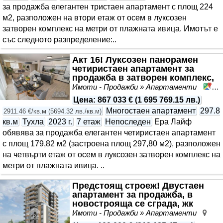
за продажба елегантен тристаен апартамент с площ 224
м2, разположен на втори етаж от осем в луксозен
затворен комплекс на метри от плажната ивица. Имотът е
със следното разпределение:..
Акт 16! Луксозен панорамен
четиристаен апартамент за
продажба в затворен комплекс,
на брега на морет..
Имоти - Продажби » Апартаменти
Сл
Цена
:
867 033 €
(
1 695 769.15 лв.
)
Многостаен апартамент
297.8
2911.46 €/кв.м
(
5694.32 лв./кв.м
)
кв.м
Тухла
2023 г.
7 етаж
Непоследен
Ера Лайф
обявява за продажба елегантен четиристаен апартамент
с площ 179,82 м2 (застроена площ 297,80 м2), разположен
на четвърти етаж от осем в луксозен затворен комплекс на
метри от плажната ивица. ..
Предстоящ строеж! Двустаен
апартамент за продажба, в
новострояща се сграда, жк
Възраждане 4, Варна
Имоти - Продажби » Апартаменти
Въз