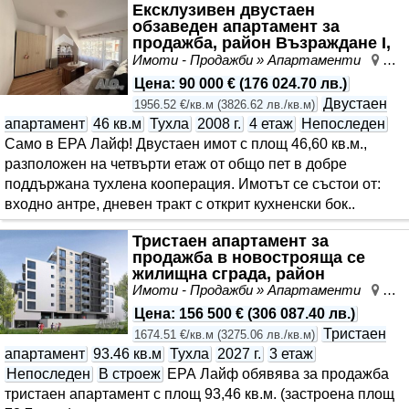
Ексклузивен двустаен
обзаведен апартамент за
продажба, район Възраждане I,
Варна
Имоти - Продажби » Апартаменти
Въз
Цена
:
90 000 €
(
176 024.70 лв.
)
Двустаен
1956.52 €/кв.м
(
3826.62 лв./кв.м
)
апартамент
46 кв.м
Тухла
2008 г.
4 етаж
Непоследен
Само в ЕРА Лайф! Двустаен имот с площ 46,60 кв.м.,
разположен на четвърти етаж от общо пет в добре
поддържана тухлена кооперация. Имотът се състои от:
входно антре, дневен тракт с открит кухненски бок..
Тристаен апартамент за
продажба в новострояща се
жилищна сграда, район
Погреби, Варна
Имоти - Продажби » Апартаменти
Пог
Цена
:
156 500 €
(
306 087.40 лв.
)
Тристаен
1674.51 €/кв.м
(
3275.06 лв./кв.м
)
апартамент
93.46 кв.м
Тухла
2027 г.
3 етаж
Непоследен
В строеж
ЕРА Лайф обявява за продажба
тристаен апартамент с площ 93,46 кв.м. (застроена площ