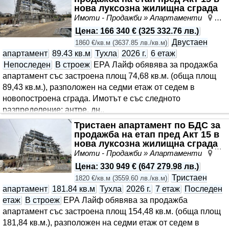
нова луксозна жилищна сграда
до Универс..
Имоти - Продажби » Апартаменти
Лев
Цена
:
166 340 €
(
325 332.76 лв.
)
Двустаен
1860 €/кв.м
(
3637.85 лв./кв.м
)
апартамент
89.43 кв.м
Тухла
2026 г.
6 етаж
Непоследен
В строеж
ЕРА Лайф обявява за продажба
апартамент със застроена площ 74,68 кв.м. (обща площ
89,43 кв.м.), разположен на седми етаж от седем в
новопостроена сграда. Имотът е със следното
разпределение: антре, дн..
Тристаен апартамент по БДС за
продажба на етап пред Акт 15 в
нова луксозна жилищна сграда
до Универс..
Имоти - Продажби » Апартаменти
Лев
Цена
:
330 949 €
(
647 279.98 лв.
)
Тристаен
1820 €/кв.м
(
3559.60 лв./кв.м
)
апартамент
181.84 кв.м
Тухла
2026 г.
7 етаж
Последен
етаж
В строеж
ЕРА Лайф обявява за продажба
апартамент със застроена площ 154,48 кв.м. (обща площ
181,84 кв.м.), разположен на седми етаж от седем в