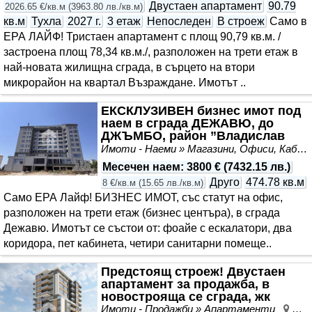
Двустаен апартамент
90.79
2026.65 €/кв.м
(
3963.80 лв./кв.м
)
кв.м
Тухла
2027 г.
3 етаж
Непоследен
В строеж
Само в
ЕРА ЛАЙФ! Тристаен апартамент с площ 90,79 кв.м. /
застроена площ 78,34 кв.м./, разположен на трети етаж в
най-новата жилищна сграда, в сърцето на втори
микрорайон на квартал Възраждане. Имотът ..
ЕКСКЛУЗИВЕН бизнес имот под
наем в сграда ДЕЖАВЮ, до
ДЖЪМБО, район ”Владислав
Варненчик”, Варна
Имоти - Наеми » Магазини, Офиси, Кабинети, Салони
Месечен наем
:
3800 €
(
7432.15 лв.
)
Друго
474.78 кв.м
8 €/кв.м
(
15.65 лв./кв.м
)
Само ЕРА Лайф! БИЗНЕС ИМОТ, със статут на офис,
разположен на трети етаж (бизнес центъра), в сграда
Дежавю. Имотът се състои от: фоайе с ескалатори, два
коридора, пет кабинета, четири санитарни помеще..
Предстоящ строеж! Двустаен
апартамент за продажба, в
новострояща се сграда, жк
Възраждане 4, Варна
Имоти - Продажби » Апартаменти
Въз