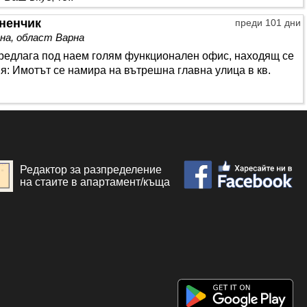
ненчик
преди 101 дни
на, област Варна
редлага под наем голям функционален офис, находящ се
я: Имотът се намира на вътрешна главна улица в кв.
Редактор за разпределение
на стаите в апартамент/къща