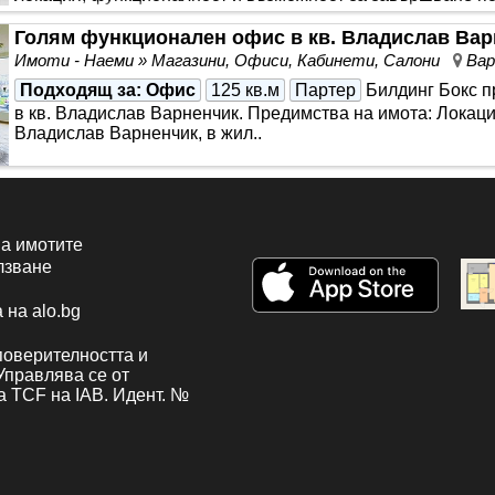
Голям функционален офис в кв. Владислав Вар
Имоти - Наеми » Магазини, Офиси, Кабинети, Салони
Вар
Подходящ за
: Офис
125 кв.м
Партер
Билдинг Бокс п
в кв. Владислав Варненчик. Предимства на имота: Локаци
Владислав Варненчик, в жил..
а имотите
лзване
 на alo.bg
поверителността и
 Управлява се от
а TCF на IAB. Идент. №