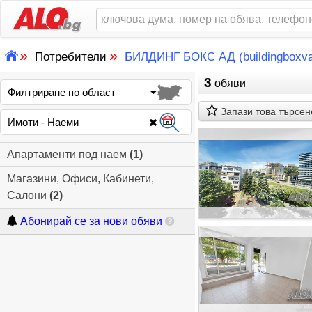
»
»
Потребители
БИЛДИНГ БОКС АД (buildingboxva
3
обяви
Филтриране по област
Запази това търсен
Имоти - Наеми
Апартаменти под наем
(1)
Магазини, Офиси, Кабинети,
Салони
(2)
Абонирай се за нови обяви