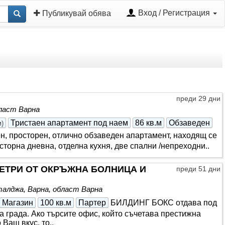
Вход / Регистрация
Публикувай обява
преди 29 дни
бласт Варна
Тристаен апартамент под наем
86 кв.м
Обзаведен
м
)
н, просторен, отлично обзаведен апартамент, находящ се
торна дневна, отделна кухня, две спални /непреходни..
МЕТРИ ОТ ОКРЪЖНА БОЛНИЦА И
преди 51 дни
алджа, Варна, област Варна
Магазин
100 кв.м
Партер
БИЛДИНГ БОКС отдава под
а града. Ако търсите офис, който съчетава престижна
Ваш вкус, то..