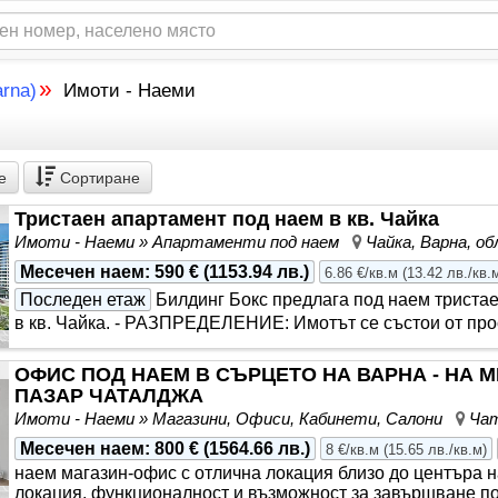
»
rna)
Имоти - Наеми
е
Сортиране
Тристаен апартамент под наем в кв. Чайка
Имоти - Наеми » Апартаменти под наем
Чайка, Варна, о
Месечен наем
:
590 €
(
1153.94 лв.
)
6.86 €/кв.м
(
13.42 лв./кв.
Последен етаж
Билдинг Бокс предлага под наем тристае
в кв. Чайка. - РАЗПРЕДЕЛЕНИЕ: Имотът се състои от прос
ОФИС ПОД НАЕМ В СЪРЦЕТО НА ВАРНА - НА 
ПАЗАР ЧАТАЛДЖА
Имоти - Наеми » Магазини, Офиси, Кабинети, Салони
Чат
Месечен наем
:
800 €
(
1564.66 лв.
)
8 €/кв.м
(
15.65 лв./кв.м
)
наем магазин-офис с отлична локация близо до центъра н
локация, функционалност и възможност за завършване по 