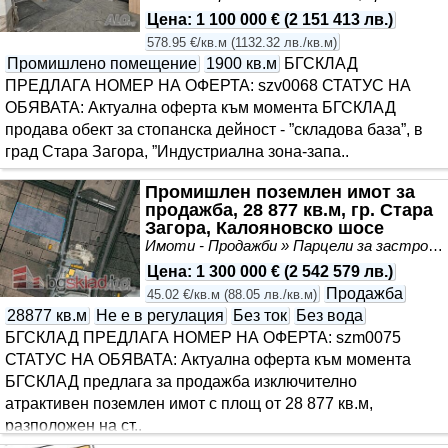
Цена
:
1 100 000 €
(
2 151 413 лв.
)
578.95 €/кв.м
(
1132.32 лв./кв.м
)
Промишлено помещение
1900 кв.м
БГСКЛАД
ПРЕДЛАГА НОМЕР НА ОФЕРТА: szv0068 СТАТУС НА
ОБЯВАТА: Актуална оферта към момента БГСКЛАД
продава обект за стопанска дейност - ”складова база”, в
град Стара Загора, ”Индустриална зона-запа..
Промишлен поземлен имот за
продажба, 28 877 кв.м, гр. Стара
Загора, Калояновско шосе
Имоти - Продажби » Парцели за застрояване, Инвестиционни проекти
Цена
:
1 300 000 €
(
2 542 579 лв.
)
Продажба
45.02 €/кв.м
(
88.05 лв./кв.м
)
28877 кв.м
Не е в регулация
Без ток
Без вода
БГСКЛАД ПРЕДЛАГА НОМЕР НА ОФЕРТА: szm0075
СТАТУС НА ОБЯВАТА: Актуална оферта към момента
БГСКЛАД предлага за продажба изключително
атрактивен поземлен имот с площ от 28 877 кв.м,
разположен на ст..