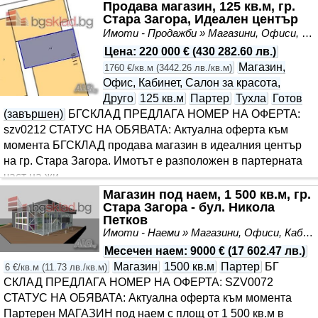
Продава магазин, 125 кв.м, гр.
Стара Загора, Идеален център
Имоти - Продажби » Магазини, Офиси, Кабинети, Салони
Цена
:
220 000 €
(
430 282.60 лв.
)
Магазин,
1760 €/кв.м
(
3442.26 лв./кв.м
)
Офис, Кабинет, Салон за красота,
Друго
125 кв.м
Партер
Тухла
Готов
(завършен)
БГСКЛАД ПРЕДЛАГА НОМЕР НА ОФЕРТА:
szv0212 СТАТУС НА ОБЯВАТА: Актуална оферта към
момента БГСКЛАД продава магазин в идеалния център
на гр. Стара Загора. Имотът е разположен в партерната
част на жи..
Магазин под наем, 1 500 кв.м, гр.
Стара Загора - бул. Никола
Петков
Имоти - Наеми » Магазини, Офиси, Кабинети, Салони
Месечен наем
:
9000 €
(
17 602.47 лв.
)
Магазин
1500 кв.м
Партер
БГ
6 €/кв.м
(
11.73 лв./кв.м
)
СКЛАД ПРЕДЛАГА НОМЕР НА ОФЕРТА: SZV0072
СТАТУС НА ОБЯВАТА: Актуална оферта към момента
Партерен МАГАЗИН под наем с площ от 1 500 кв.м в