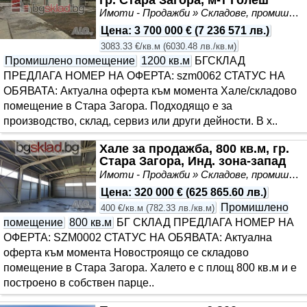
Имоти - Продажби » Складове, промишлени и стопански имоти
Цена
:
3 700 000 €
(
7 236 571 лв.
)
3083.33 €/кв.м
(
6030.48 лв./кв.м
)
Промишлено помещение
1200 кв.м
БГСКЛАД
ПРЕДЛАГА НОМЕР НА ОФЕРТА: szm0062 СТАТУС НА
ОБЯВАТА: Актуална оферта към момента Хале/складово
помещение в Стара Загора. Подходящо е за
производство, склад, сервиз или други дейности. В х..
Хале за продажба, 800 кв.м, гр.
Стара Загора, Инд. зона-запад
Имоти - Продажби » Складове, промишлени и стопански имоти
Цена
:
320 000 €
(
625 865.60 лв.
)
Промишлено
400 €/кв.м
(
782.33 лв./кв.м
)
помещение
800 кв.м
БГ СКЛАД ПРЕДЛАГА НОМЕР НА
ОФЕРТА: SZM0002 СТАТУС НА ОБЯВАТА: Актуална
оферта към момента Новостроящо се складово
помещение в Стара Загора. Халето е с площ 800 кв.м и е
построено в собствен парце..