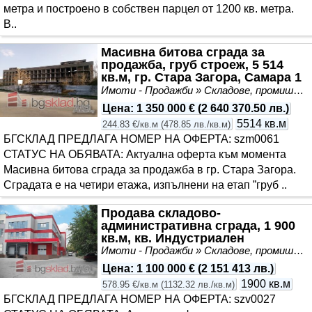
метра и построено в собствен парцел от 1200 кв. метра.
В..
Масивна битова сграда за
продажба, груб строеж, 5 514
кв.м, гр. Стара Загора, Самара 1
Имоти - Продажби » Складове, промишлени и стопански имоти
Цена
:
1 350 000 €
(
2 640 370.50 лв.
)
5514 кв.м
244.83 €/кв.м
(
478.85 лв./кв.м
)
БГСКЛАД ПРЕДЛАГА НОМЕР НА ОФЕРТА: szm0061
СТАТУС НА ОБЯВАТА: Актуална оферта към момента
Масивна битова сграда за продажба в гр. Стара Загора.
Сградата е на четири етажа, изпълнени на етап ”груб ..
Продава складово-
административна сграда, 1 900
кв.м, кв. Индустриален
Имоти - Продажби » Складове, промишлени и стопански имоти
Цена
:
1 100 000 €
(
2 151 413 лв.
)
1900 кв.м
578.95 €/кв.м
(
1132.32 лв./кв.м
)
БГСКЛАД ПРЕДЛАГА НОМЕР НА ОФЕРТА: szv0027