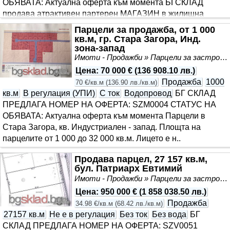
ОБЯВАТА: Актуална оферта към момента БГСКЛАД
продава атрактивен партерен МАГАЗИН в жилищна
сграда с голяма витрина на бул. ”Цар Симеон Велики” ..
Парцели за продажба, от 1 000
кв.м, гр. Стара Загора, Инд.
зона-запад
Имоти - Продажби » Парцели за застрояване, Инвестиционни проекти
Цена
:
70 000 €
(
136 908.10 лв.
)
Продажба
1000
70 €/кв.м
(
136.90 лв./кв.м
)
кв.м
В регулация (УПИ)
С ток
Водопровод
БГ СКЛАД
ПРЕДЛАГА НОМЕР НА ОФЕРТА: SZM0004 СТАТУС НА
ОБЯВАТА: Актуална оферта към момента Парцели в
Стара Загора, кв. Индустриален - запад. Площта на
парцелите от 1 000 до 32 000 кв.м. Лицето е н..
Продава парцел, 27 157 кв.м,
бул. Патриарх Евтимий
Имоти - Продажби » Парцели за застрояване, Инвестиционни проекти
Цена
:
950 000 €
(
1 858 038.50 лв.
)
Продажба
34.98 €/кв.м
(
68.42 лв./кв.м
)
27157 кв.м
Не е в регулация
Без ток
Без вода
БГ
СКЛАД ПРЕДЛАГА НОМЕР НА ОФЕРТА: SZV0051