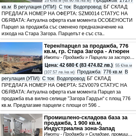
Продажба
27277
25 €/кв.м
(
48.90 лв./кв.м
)
кв.м
В регулация (УПИ)
С ток
Водопровод
БГ СКЛАД
ПРЕДЛАГА НОМЕР НА ОФЕРТА: SZM0014 СТАТУС НА
ОБЯВАТА: Актуална оферта към момента ОСОБЕНОСТИ
Парцел за продажба със сменено предназначение на
изхода на Стара Загора. Парцелът е със ста..
Терен/парцел за продажба, 776
кв.м, гр. Стара Загора - Атюрен
Имоти - Продажби » Парцели за застрояване, Инвестиционни проекти
Цена
:
42 680 €
(
83 474.82 лв.
)
55 €/кв.м
Продажба
776 кв.м
В
(
107.57 лв./кв.м
)
регулация (УПИ)
С ток
Водопровод
БГ СКЛАД
ПРЕДЛАГА НОМЕР НА ОФЕРТА: SZV0079 СТАТУС НА
ОБЯВАТА: Актуална оферта към момента Парцел за
продажба във вилно селище ”Загора Гардън“ с площ 776
кв.м. Предлагаме парцели с площи от 596 ..
Промишлено-складова база за
продажба, 1 900 кв.м,
Индустриална зона-Запад
Имоти - Продажби » Складове, промишлени и стопански имоти