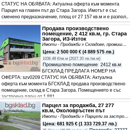
СТАТУС НА ОБЯВАТА: Актуална оферта към момента
Парцел на главен път до Стара Загора. Имотът е със
сменено предназначение, площ от 27 157 кв.м и е разпол..
Продава производствено
помещение, 2 412 кв.м, гр. Стара
Загора, ИЗ-Изток
Имоти - Продажби » Складове, промишлени и стопански имоти
Цена
:
2 500 000 €
(
4 889 575 лв.
)
1036.48 €/кв.м
(
2027.20 лв./кв.м
)
Промишлено помещение
2412 кв.м
БГСКЛАД ПРЕДЛАГА НОМЕР НА
ОФЕРТА: szv0209 СТАТУС НА ОБЯВАТА: Актуална
оферта към момента БГСКЛАД продава производствено
помещение, склад в Стара Загора. Помещението е със
застроена площ от 1 881 ..
Парцел за продажба, 27 277
кв.м, Околовръстен път
Имоти - Продажби » Парцели за застрояване, Инвестиционни проекти
Цена
:
681 925 €
(
1 333 729.37 лв.
)