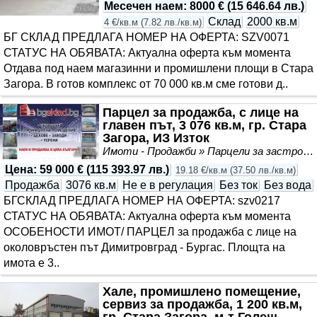
Месечен наем
:
8000 €
(
15 646.64 лв.
)
Склад
2000 кв.м
4 €/кв.м
(
7.82 лв./кв.м
)
БГ СКЛАД ПРЕДЛАГА НОМЕР НА ОФЕРТА: SZV0071
СТАТУС НА ОБЯВАТА: Актуална оферта към момента
Отдава под наем магазинни и промишлени площи в Стара
Загора. В готов комплекс от 70 000 кв.м сме готови д..
Парцел за продажба, с лице на
главен път, 3 076 кв.м, гр. Стара
Загора, ИЗ Изток
Имоти - Продажби » Парцели за застрояване, Инвестиционни проекти
Цена
:
59 000 €
(
115 393.97 лв.
)
19.18 €/кв.м
(
37.50 лв./кв.м
)
Продажба
3076 кв.м
Не е в регулация
Без ток
Без вода
БГСКЛАД ПРЕДЛАГА НОМЕР НА ОФЕРТА: szv0217
СТАТУС НА ОБЯВАТА: Актуална оферта към момента
ОСОБЕНОСТИ ИМОТ/ ПАРЦЕЛ за продажба с лице на
околовръстен път Димитровград - Бургас. Площта на
имота е 3..
Хале, промишлено помещение,
сервиз за продажба, 1 200 кв.м,
гр. Стара Загора, м-т Голеш