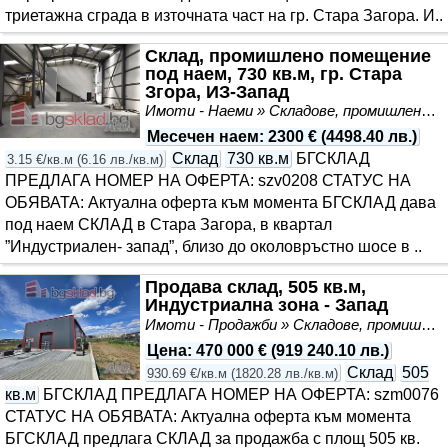
триетажна сграда в източната част на гр. Стара Загора. И..
Склад, промишлено помещение
под наем, 730 кв.м, гр. Стара
Згора, ИЗ-Запад
Имоти - Наеми » Складове, промишлени и стопански имоти под наем
Месечен наем
:
2300 €
(
4498.40 лв.
)
Склад
730 кв.м
БГСКЛАД
3.15 €/кв.м
(
6.16 лв./кв.м
)
ПРЕДЛАГА НОМЕР НА ОФЕРТА: szv0208 СТАТУС НА
ОБЯВАТА: Актуална оферта към момента БГСКЛАД дава
под наем СКЛАД в Стара Загора, в квартал
”Индустриален- запад”, близо до околовръстно шосе в ..
Продава склад, 505 кв.м,
Индустриална зона - Запад
Имоти - Продажби » Складове, промишлени и стопански имоти
Цена
:
470 000 €
(
919 240.10 лв.
)
Склад
505
930.69 €/кв.м
(
1820.28 лв./кв.м
)
кв.м
БГСКЛАД ПРЕДЛАГА НОМЕР НА ОФЕРТА: szm0076
СТАТУС НА ОБЯВАТА: Актуална оферта към момента
БГСКЛАД предлага СКЛАД за продажба с площ 505 кв.