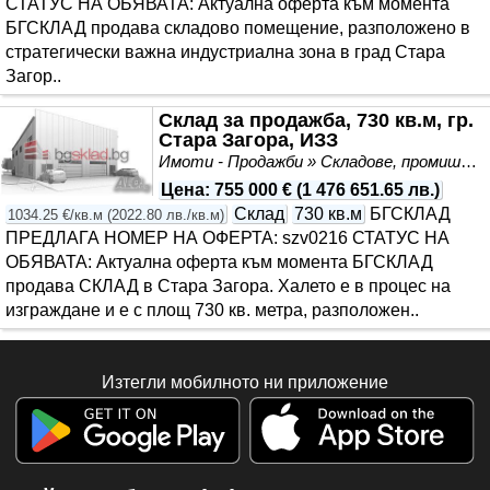
СТАТУС НА ОБЯВАТА: Актуална оферта към момента
БГСКЛАД продава складово помещение, разположено в
стратегически важна индустриална зона в град Стара
Загор..
Склад за продажба, 730 кв.м, гр.
Стара Загора, ИЗЗ
Имоти - Продажби » Складове, промишлени и стопански имоти
Цена
:
755 000 €
(
1 476 651.65 лв.
)
Склад
730 кв.м
БГСКЛАД
1034.25 €/кв.м
(
2022.80 лв./кв.м
)
ПРЕДЛАГА НОМЕР НА ОФЕРТА: szv0216 СТАТУС НА
ОБЯВАТА: Актуална оферта към момента БГСКЛАД
продава СКЛАД в Стара Загора. Халето е в процес на
изграждане и е с площ 730 кв. метра, разположен..
Изтегли мобилното ни приложение