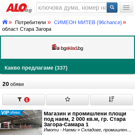
Togg
»
»
»
Потребители
СИМЕОН МИТЕВ (96chance)
област Стара Загора
Какво предлагаме (337)
20
обяви
1
Магазин и промишлени площи
под наем, 2 000 кв.м, гр. Стара
Загора-Самара 1
Имоти - Наеми » Складове, промишлени и стопански имоти под наем