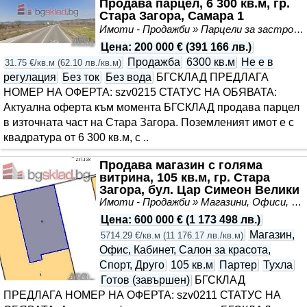
Продава парцел, 6 300 кв.м, гр.
Стара Загора, Самара 1
Имоти - Продажби » Парцели за застрояване, Инвестиционни проекти
Цена
:
200 000 €
(
391 166 лв.
)
Продажба
6300 кв.м
Не е в
31.75 €/кв.м
(
62.10 лв./кв.м
)
регулация
Без ток
Без вода
БГСКЛАД ПРЕДЛАГА
НОМЕР НА ОФЕРТА: szv0215 СТАТУС НА ОБЯВАТА:
Актуална оферта към момента БГСКЛАД продава парцел
в източната част на Стара Загора. Поземленият имот е с
квадратура от 6 300 кв.м, с ..
Продава магазин с голяма
витрина, 105 кв.м, гр. Стара
Загора, бул. Цар Симеон Велики
Имоти - Продажби » Магазини, Офиси, Кабинети, Салони
Цена
:
600 000 €
(
1 173 498 лв.
)
Магазин,
5714.29 €/кв.м
(
11 176.17 лв./кв.м
)
Офис, Кабинет, Салон за красота,
Спорт, Друго
105 кв.м
Партер
Тухла
Готов (завършен)
БГСКЛАД
ПРЕДЛАГА НОМЕР НА ОФЕРТА: szv0211 СТАТУС НА