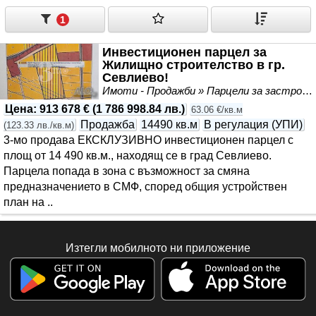
1
Инвестиционен парцел за
Жилищно строителство в гр.
Севлиево!
Имоти - Продажби » Парцели за застрояване, Инвестиционни проекти
Цена
:
913 678 €
(
1 786 998.84 лв.
)
63.06 €/кв.м
Продажба
14490 кв.м
В регулация (УПИ)
(
123.33 лв./кв.м
)
3-мо продава ЕКСКЛУЗИВНО инвестиционен парцел с
площ от 14 490 кв.м., находящ се в град Севлиево.
Парцела попада в зона с възможност за смяна
предназначението в СМФ, според общия устройствен
план на ..
Изтегли мобилното ни приложение