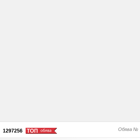
Обява №
1297256