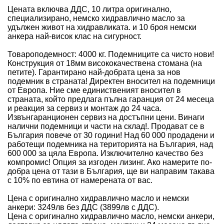
Цената включва ДДС, 10 литра оригинално,
специализирано, немско хидравлично масло за
удължен живот на хидравликата. и 10 броя немски
анкера най-висок клас на сигурност.
Товароподемност: 4000 кг. Подемниците са чисто нови!
Конструкция от 18мм висококачествена стомана (на
петите). Гарантирано най-добрата цена за нов
подемник в страната! Директен вносител на подемници
от Европа. Ние сме единиственият вносител в
страната, който предлага пълна гаранция от 24 месеца
и реакция за сервиз и монтаж до 24 часа.
Извънгаранционен сервиз на достъпни цени. Винаги
налични подемници и части на склад!. Продават се в
България повече от 30 години! Над 60 000 продадени и
работещи подемника на територията на България, над
600 000 за цяла Европа. Изключително качество без
компромис! Опция за изгоден лизинг. Ако намерите по-
добра цена от тази в България, ще ви направим такава
с 10% по евтина от намерената от вас.
Цена с оригинално хидравлично масло и немски
анкери: 3249лв без ДДС (3899лв с ДДС).
Цена с оригинално хидравлично масло, немски анкери,