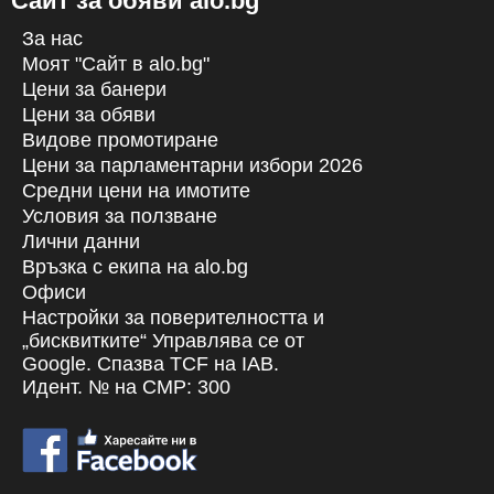
Сайт за обяви alo.bg
За нас
Моят "Сайт в alo.bg"
Цени за банери
Цени за обяви
Видове промотиране
Цени за парламентарни избори 2026
Средни цени на имотите
Условия за ползване
Лични данни
Връзка с екипa на alo.bg
Офиси
Настройки за поверителността и
„бисквитките“ Управлява се от
Google. Спазва TCF на IAB.
Идент. № на CMP: 300