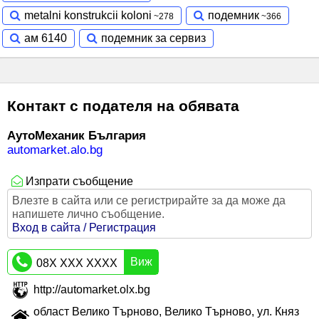
metalni konstrukcii koloni
подемник
ам 6140
подемник за сервиз
Контакт с подателя на обявата
АутоМеханик България
automarket.alo.bg
Изпрати съобщение
Влезте в сайта или се регистрирайте за да може да
напишете лично съобщение.
Вход в сайта / Регистрация
Виж
08X XXX XXXX
http://automarket.olx.bg
област Велико Търново, Велико Търново, ул. Княз