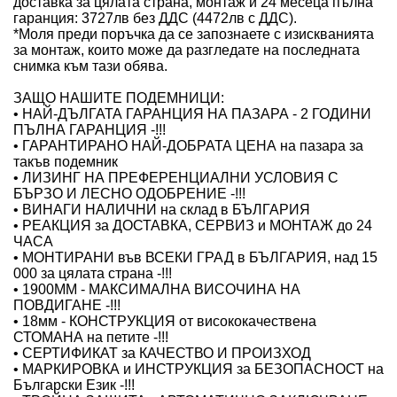
доставка за цялата страна, монтаж и 24 месеца пълна
гаранция: 3727лв без ДДС (4472лв с ДДС).
*Моля преди поръчка да се запознаете с изискванията
за монтаж, които може да разгледате на последната
снимка към тази обява.
ЗАЩО НАШИТЕ ПОДЕМНИЦИ:
• НАЙ-ДЪЛГАТА ГАРАНЦИЯ НА ПАЗАРА - 2 ГОДИНИ
ПЪЛНА ГАРАНЦИЯ -!!!
• ГАРАНТИРАНО НАЙ-ДОБРАТА ЦЕНА на пазара за
такъв подемник
• ЛИЗИНГ НА ПРЕФЕРЕНЦИАЛНИ УСЛОВИЯ С
БЪРЗО И ЛЕСНО ОДОБРЕНИЕ -!!!
• ВИНАГИ НАЛИЧНИ на склад в БЪЛГАРИЯ
• РЕАКЦИЯ за ДОСТАВКА, СЕРВИЗ и МОНТАЖ до 24
ЧАСА
• МОНТИРАНИ във ВСЕКИ ГРАД в БЪЛГАРИЯ, над 15
000 за цялата страна -!!!
• 1900ММ - МАКСИМАЛНА ВИСОЧИНА НА
ПОВДИГАНЕ -!!!
• 18мм - КОНСТРУКЦИЯ от висококачествена
СТОМАНА на петите -!!!
• СЕРТИФИКАТ за КАЧЕСТВО И ПРОИЗХОД
• МАРКИРОВКА и ИНСТРУКЦИЯ за БЕЗОПАСНОСТ на
Български Език -!!!