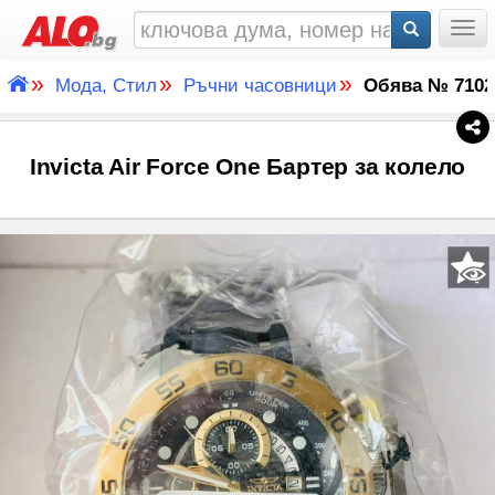
Togg
»
»
»
Мода, Стил
Ръчни часовници
Обява № 7102
Invicta Air Force One Бартер за колело