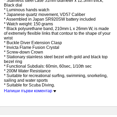
* Stainless steel case 51mm diameter x 12.5mm thick;
Black dial
* Luminous hands watch
* Japanese quartz movement, VD57 Caliber
* Assembled in Japan SR920SW battery included
* Watch weight: 150 grams
* Black polyurethane band, 210mm L x 26mm W, is made
of extremely flexible links that contour to the shape of your
wrist
* Buckle Diver Extension Clasp
* Invicta Flame Fusion Crystal
* Screw-down Crown
* Stationary stainless steel bezel with gold and black top
bezel ring
* Functional Subdials: 60min, 60sec, 1/10th sec
* 200M Water Resistance
* Suitable for recreational surfing, swimming, snorkeling,
sailing and water sports
* Suitable for Scuba Diving.
Напиши първи коментар