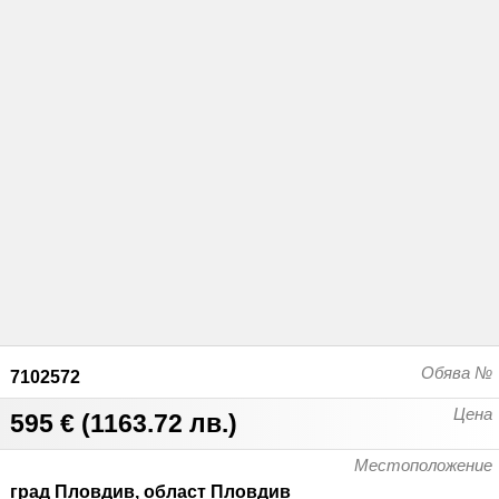
Обява №
7102572
Цена
595 €
(
1163.72 лв.
)
Местоположение
град Пловдив, област Пловдив