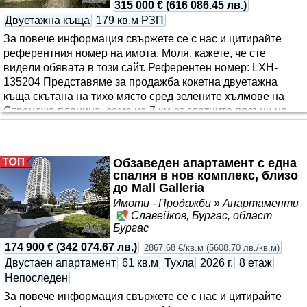
315 000 €
(
616 086.45 лв.
)
Двуетажна къща
179 кв.м РЗП
За повече информация свържете се с нас и цитирайте
референтния номер на имота. Моля, кажете, че сте
видeли обявата в този сайт. Референтен номер: LXH-
135204 Представяме за продажба кокетна двуетажна
къща скътана на тихо място сред зелените хълмове на
Странджа планина, само на 7 км от златните пясъци на
ММЦ Приморско, в с. Писменово. Покупка без комисиона.
БОНУС - Към къщата получавате автомобил в отлично
състояние. Имотът е с обща застроена площ от 180 кв.м,
Обзаведен апартамент с една
разположен върху двор с площ от 820 кв.м, красиво
спалня в нов комплекс, близо
озеленен, с възможност за изграждане на басейн, кът за
до Mall Galleria
барбекю или цветн..
Имоти - Продажби » Апартаменти
Славейков, Бургас, област
Бургас
174 900 €
(
342 074.67 лв.
)
2867.68 €/кв.м
(
5608.70 лв./кв.м
)
Двустаен апартамент
61 кв.м
Тухла
2026 г.
8 етаж
Непоследен
За повече информация свържете се с нас и цитирайте