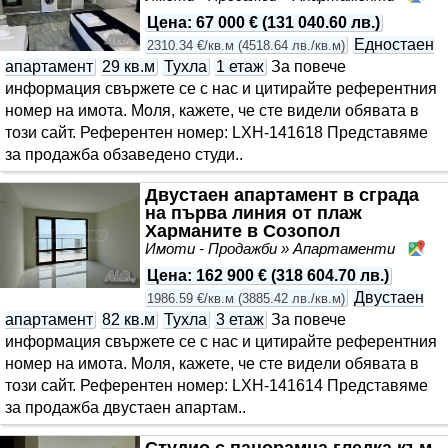
Цена
:
67 000 €
(
131 040.60 лв.
)
Едностаен
2310.34 €/кв.м
(
4518.64 лв./кв.м
)
апартамент
29 кв.м
Тухла
1 етаж
За повече
информация свържете се с нас и цитирайте референтния
номер на имота. Моля, кажете, че сте видeли обявата в
този сайт. Референтен номер: LXH-141618 Представяме
за продажба обзаведено студи..
Двустаен апартамент в сграда
на първа линия от плаж
Харманите в Созопол
Имоти - Продажби » Апартаменти
Со
Цена
:
162 900 €
(
318 604.70 лв.
)
Двустаен
1986.59 €/кв.м
(
3885.42 лв./кв.м
)
апартамент
82 кв.м
Тухла
3 етаж
За повече
информация свържете се с нас и цитирайте референтния
номер на имота. Моля, кажете, че сте видeли обявата в
този сайт. Референтен номер: LXH-141614 Представяме
за продажба двустаен апартам..