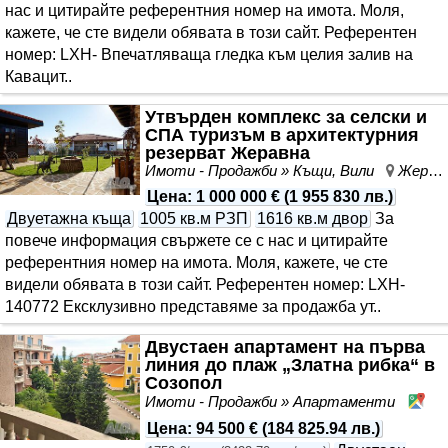
нас и цитирайте референтния номер на имота. Моля,
кажете, че сте видeли обявата в този сайт. Референтен
номер: LXH- Впечатляваща гледка към целия залив на
Кавацит..
Утвърден комплекс за селски и
СПА туризъм в архитектурния
резерват Жеравна
Имоти - Продажби » Къщи, Вили
Жеравна, област Сливен
Цена
:
1 000 000 €
(
1 955 830 лв.
)
Двуетажна къща
1005 кв.м РЗП
1616 кв.м двор
За
повече информация свържете се с нас и цитирайте
референтния номер на имота. Моля, кажете, че сте
видeли обявата в този сайт. Референтен номер: LXH-
140772 Ексклузивно представяме за продажба ут..
Двустаен апартамент на първа
линия до плаж „Златна рибка“ в
Созопол
Имоти - Продажби » Апартаменти
Со
Цена
:
94 500 €
(
184 825.94 лв.
)