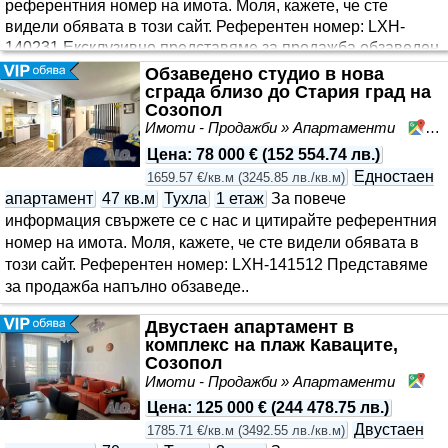
референтния номер на имота. Моля, кажете, че сте
видeли обявата в този сайт. Референтен номер: LXH-
140231 Ексклузивно представяме за продажба обзаведен
двустаен апартамент в ултрамодерния комплекс в кв.
Обзаведено студио в нова
”Славейков”, Бургас. Местоположението на комплекса: до
сграда близо до Стария град на
Созопол
Mall Galleria и плувен комплекс Арена, очна клиника и
Имоти - Продажби » Апартаменти
Со
парка, с отличен транспортен достъп от всички точки на
града. Имотът е с обща площ от 61 кв.м, разположен на 8-
Цена
:
78 000 €
(
152 554.74 лв.
)
и етаж в нова сграда с модерни общи части и два
Едностаен
1659.57 €/кв.м
(
3245.85 лв./кв.м
)
високоскоростни асансьора. Разпределение: • антре/
апартамент
47 кв.м
Тухла
1 етаж
За повече
коридор;..
информация свържете се с нас и цитирайте референтния
номер на имота. Моля, кажете, че сте видeли обявата в
този сайт. Референтен номер: LXH-141512 Представяме
за продажба напълно обзаведе..
Двустаен апартамент в
комплекс на плаж Каваците,
Созопол
Имоти - Продажби » Апартаменти
Со
Цена
:
125 000 €
(
244 478.75 лв.
)
Двустаен
1785.71 €/кв.м
(
3492.55 лв./кв.м
)