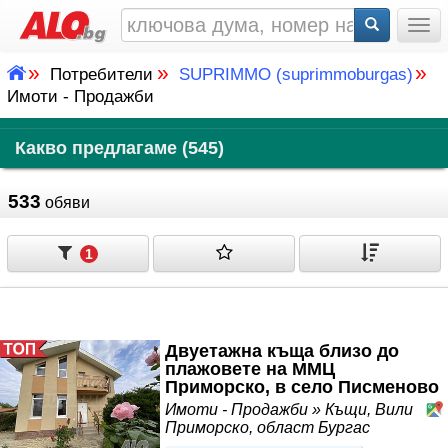
Togg
»
»
»
Потребители
SUPRIMMO (suprimmoburgas)
Имоти - Продажби
Какво предлагаме (545)
533
обяви
1
Двуетажна къща близо до
плажовете на ММЦ
Приморско, в село Писменово
Имоти - Продажби » Къщи, Вили
Приморско, област Бургас