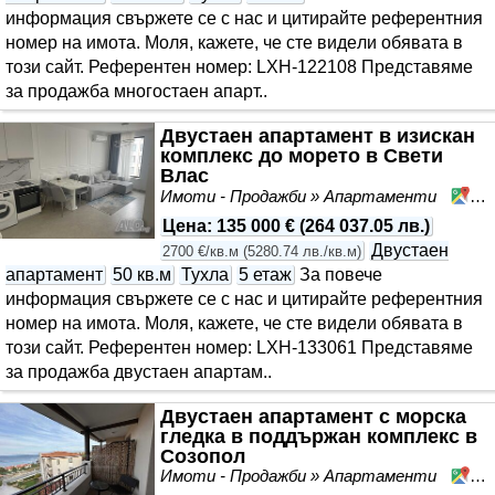
информация свържете се с нас и цитирайте референтния
номер на имота. Моля, кажете, че сте видeли обявата в
този сайт. Референтен номер: LXH-122108 Представяме
за продажба многостаен апарт..
Двустаен апартамент в изискан
комплекс до морето в Свети
Влас
Имоти - Продажби » Апартаменти
Св
Цена
:
135 000 €
(
264 037.05 лв.
)
Двустаен
2700 €/кв.м
(
5280.74 лв./кв.м
)
апартамент
50 кв.м
Тухла
5 етаж
За повече
информация свържете се с нас и цитирайте референтния
номер на имота. Моля, кажете, че сте видeли обявата в
този сайт. Референтен номер: LXH-133061 Представяме
за продажба двустаен апартам..
Двустаен апартамент с морска
гледка в поддържан комплекс в
Созопол
Имоти - Продажби » Апартаменти
Со