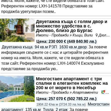
имота. Моля, кажете, че сте видeли обявата в този сайт.
Референтен номер: LXH-141578 Представяме за
продажба урегулиран позем..
Двуетажна къща с голям двор и
множество удобства в с.
Дюлево, близо до Бургас
Имоти - Продажби » Къщи, Вили
Дюлево, област Бургас
Цена
:
230 000 €
(
449 840.90 лв.
)
Двуетажна къща
94 кв.м РЗП
1630 кв.м двор
За повече
информация свържете се с нас и цитирайте референтния
номер на имота. Моля, кажете, че сте видeли обявата в
този сайт. Референтен номер: LXH-140074 Ексклузивно
представяме за продажба ую..
Многостаен апартамент с три
спални в елегантен комплекс на
200 м от морето в Несебър
Имоти - Продажби » Апартаменти
Не
Цена
:
257 070 €
(
502 785.22 лв.
)
Многостаен
1904.22 €/кв.м
(
3724.33 лв./кв.м
)
апартамент
135 кв.м
Тухла
2 етаж
За повече