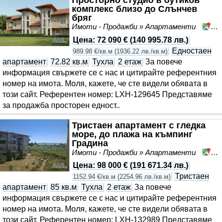
комплекс близо до Слънчев
бряг
Имоти - Продажби » Апартаменти
Сл
Цена
:
72 090 €
(
140 995.78 лв.
)
Едностаен
989.98 €/кв.м
(
1936.22 лв./кв.м
)
апартамент
72.82 кв.м
Тухла
2 етаж
За повече
информация свържете се с нас и цитирайте референтния
номер на имота. Моля, кажете, че сте видeли обявата в
този сайт. Референтен номер: LXH-129645 Представяме
за продажба просторен едност..
Тристаен апартамент с гледка
море, до плажа на къмпинг
Градина
Имоти - Продажби » Апартаменти
Че
Цена
:
98 000 €
(
191 671.34 лв.
)
Тристаен
1152.94 €/кв.м
(
2254.96 лв./кв.м
)
апартамент
85 кв.м
Тухла
2 етаж
За повече
информация свържете се с нас и цитирайте референтния
номер на имота. Моля, кажете, че сте видeли обявата в
този сайт. Референтен номер: LXH-132989 Представяме