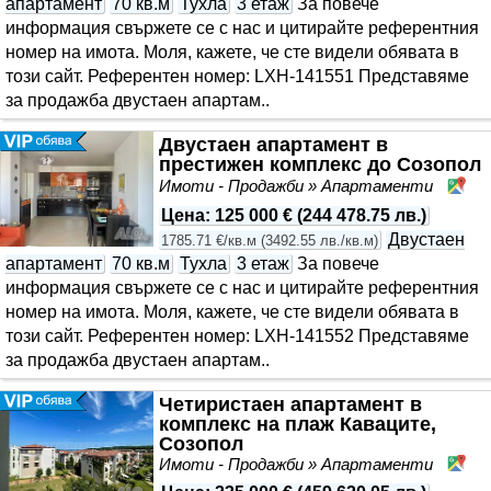
апартамент
70 кв.м
Тухла
3 етаж
За повече
информация свържете се с нас и цитирайте референтния
номер на имота. Моля, кажете, че сте видeли обявата в
този сайт. Референтен номер: LXH-141551 Представяме
за продажба двустаен апартам..
Двустаен апартамент в
престижен комплекс до Созопол
Имоти - Продажби » Апартаменти
Со
Цена
:
125 000 €
(
244 478.75 лв.
)
Двустаен
1785.71 €/кв.м
(
3492.55 лв./кв.м
)
апартамент
70 кв.м
Тухла
3 етаж
За повече
информация свържете се с нас и цитирайте референтния
номер на имота. Моля, кажете, че сте видeли обявата в
този сайт. Референтен номер: LXH-141552 Представяме
за продажба двустаен апартам..
Четиристаен апартамент в
комплекс на плаж Каваците,
Созопол
Имоти - Продажби » Апартаменти
Со