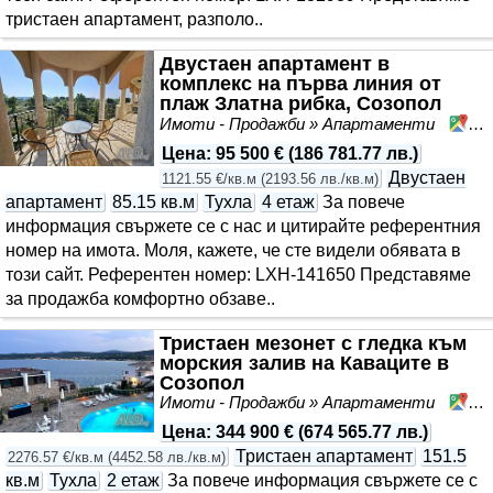
тристаен апартамент, разполо..
Двустаен апартамент в
комплекс на първа линия от
плаж Златна рибка, Созопол
Имоти - Продажби » Апартаменти
Со
Цена
:
95 500 €
(
186 781.77 лв.
)
Двустаен
1121.55 €/кв.м
(
2193.56 лв./кв.м
)
апартамент
85.15 кв.м
Тухла
4 етаж
За повече
информация свържете се с нас и цитирайте референтния
номер на имота. Моля, кажете, че сте видeли обявата в
този сайт. Референтен номер: LXH-141650 Представяме
за продажба комфортно обзаве..
Тристаен мезонет с гледка към
морския залив на Каваците в
Созопол
Имоти - Продажби » Апартаменти
Со
Цена
:
344 900 €
(
674 565.77 лв.
)
Тристаен апартамент
151.5
2276.57 €/кв.м
(
4452.58 лв./кв.м
)
кв.м
Тухла
2 етаж
За повече информация свържете се с