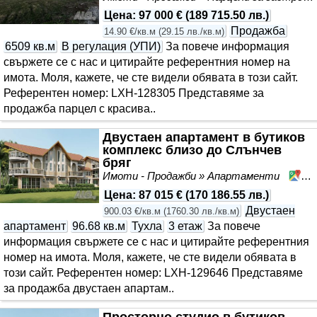
Цена
:
97 000 €
(
189 715.50 лв.
)
Продажба
14.90 €/кв.м
(
29.15 лв./кв.м
)
6509 кв.м
В регулация (УПИ)
За повече информация
свържете се с нас и цитирайте референтния номер на
имота. Моля, кажете, че сте видeли обявата в този сайт.
Референтен номер: LXH-128305 Представяме за
продажба парцел с красива..
Двустаен апартамент в бутиков
комплекс близо до Слънчев
бряг
Имоти - Продажби » Апартаменти
Сл
Цена
:
87 015 €
(
170 186.55 лв.
)
Двустаен
900.03 €/кв.м
(
1760.30 лв./кв.м
)
апартамент
96.68 кв.м
Тухла
3 етаж
За повече
информация свържете се с нас и цитирайте референтния
номер на имота. Моля, кажете, че сте видeли обявата в
този сайт. Референтен номер: LXH-129646 Представяме
за продажба двустаен апартам..
Просторно студио в бутиков