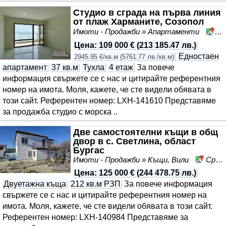
Студио в сграда на първа линия
от плаж Харманите, Созопол
Имоти - Продажби » Апартаменти
Со
Цена
:
109 000 €
(
213 185.47 лв.
)
Едностаен
2945.95 €/кв.м
(
5761.77 лв./кв.м
)
апартамент
37 кв.м
Тухла
4 етаж
За повече
информация свържете се с нас и цитирайте референтния
номер на имота. Моля, кажете, че сте видeли обявата в
този сайт. Референтен номер: LXH-141610 Представяме
за продажба студио с морска ..
Две самостоятелни къщи в общ
двор в с. Светлина, област
Бургас
Имоти - Продажби » Къщи, Вили
Средец, област Бургас
Цена
:
125 000 €
(
244 478.75 лв.
)
Двуетажна къща
212 кв.м РЗП
За повече информация
свържете се с нас и цитирайте референтния номер на
имота. Моля, кажете, че сте видeли обявата в този сайт.
Референтен номер: LXH-140984 Представяме за