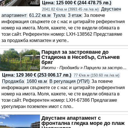
Цена
:
125 000 €
(
244 478.75 лв.
)
Двустаен
2041.82 €/кв.м
(
3993.45 лв./кв.м
)
апартамент
61.22 кв.м
Тухла
3 етаж
За повече
информация свържете се с нас и цитирайте референтния
номер на имота. Моля, кажете, че сте видeли обявата в
този сайт. Референтен номер: LXH-138562 Представяме
за продажба компактен и уюте..
Парцел за застрояване до
Стадиона в Несебър, Слънчев
бряг
Имоти - Продажби » Парцели за застрояване, Инвестиционни проекти
Цена
:
129 360 €
(
253 006.17 лв.
)
77 €/кв.м
(
150.60 лв./кв.м
)
Продажба
1680 кв.м
В регулация (УПИ)
За повече
информация свържете се с нас и цитирайте референтния
номер на имота. Моля, кажете, че сте видeли обявата в
този сайт. Референтен номер: LXH-67386 Предлагаме
урегулиран поземлен имот с пло..
Двустаен апартамент с
фронтална гледка море до плаж