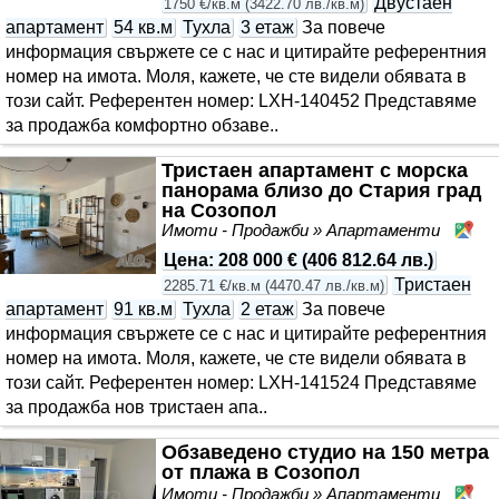
Двустаен
1750 €/кв.м
(
3422.70 лв./кв.м
)
апартамент
54 кв.м
Тухла
3 етаж
За повече
информация свържете се с нас и цитирайте референтния
номер на имота. Моля, кажете, че сте видeли обявата в
този сайт. Референтен номер: LXH-140452 Представяме
за продажба комфортно обзаве..
Тристаен апартамент с морска
панорама близо до Стария град
на Созопол
Имоти - Продажби » Апартаменти
Со
Цена
:
208 000 €
(
406 812.64 лв.
)
Тристаен
2285.71 €/кв.м
(
4470.47 лв./кв.м
)
апартамент
91 кв.м
Тухла
2 етаж
За повече
информация свържете се с нас и цитирайте референтния
номер на имота. Моля, кажете, че сте видeли обявата в
този сайт. Референтен номер: LXH-141524 Представяме
за продажба нов тристаен апа..
Обзаведено студио на 150 метра
от плажа в Созопол
Имоти - Продажби » Апартаменти
Со