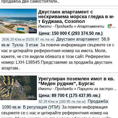
продажба две самостоятелн..
Двустаен апартамент с
нескриваема морска гледка в м-
т Буджака, Созопол
Имоти - Продажби » Апартаменти
Со
Цена
:
150 000 €
(
293 374.50 лв.
)
Двустаен апартамент
56.9
2636.20 €/кв.м
(
5155.97 лв./кв.м
)
кв.м
Тухла
3 етаж
За повече информация свържете се с
нас и цитирайте референтния номер на имота. Моля,
кажете, че сте видeли обявата в този сайт. Референтен
номер: LXH-138545 Представяме за продажба двустаен
апартам..
Урегулиран поземлен имот в кв.
”Меден рудник”, Бургас
Имоти - Продажби » Парцели за застрояване, Инвестиционни проекти
Цена
:
89 700 €
(
175 437.95 лв.
)
Продажба
82.29 €/кв.м
(
160.95 лв./кв.м
)
1090 кв.м
В регулация (УПИ)
За повече информация
свържете се с нас и цитирайте референтния номер на