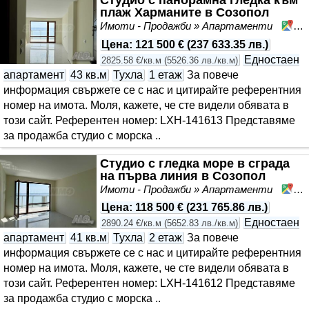
Студио с панорамна гледка към
плаж Харманите в Созопол
Имоти - Продажби » Апартаменти
Со
Цена
:
121 500 €
(
237 633.35 лв.
)
Едностаен
2825.58 €/кв.м
(
5526.36 лв./кв.м
)
апартамент
43 кв.м
Тухла
1 етаж
За повече
информация свържете се с нас и цитирайте референтния
номер на имота. Моля, кажете, че сте видeли обявата в
този сайт. Референтен номер: LXH-141613 Представяме
за продажба студио с морска ..
Студио с гледка море в сграда
на първа линия в Созопол
Имоти - Продажби » Апартаменти
Со
Цена
:
118 500 €
(
231 765.86 лв.
)
Едностаен
2890.24 €/кв.м
(
5652.83 лв./кв.м
)
апартамент
41 кв.м
Тухла
2 етаж
За повече
информация свържете се с нас и цитирайте референтния
номер на имота. Моля, кажете, че сте видeли обявата в
този сайт. Референтен номер: LXH-141612 Представяме
за продажба студио с морска ..