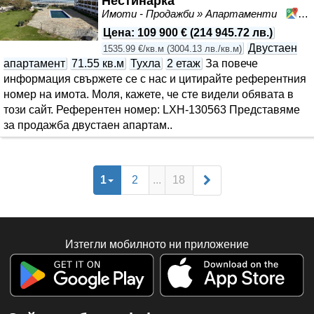
Нестинарка
Имоти - Продажби » Апартаменти
Ца
Цена
:
109 900 €
(
214 945.72 лв.
)
Двустаен
1535.99 €/кв.м
(
3004.13 лв./кв.м
)
апартамент
71.55 кв.м
Тухла
2 етаж
За повече
информация свържете се с нас и цитирайте референтния
номер на имота. Моля, кажете, че сте видeли обявата в
този сайт. Референтен номер: LXH-130563 Представяме
за продажба двустаен апартам..
1
2
...
18
Изтегли мобилното ни приложение