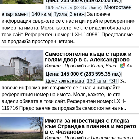
Цена
:
235 000 €
(
459 620.05 лв.
)
Многостаен
1678.57 €/кв.м
(
3283 лв./кв.м
)
апартамент
140 кв.м
Тухла
3 етаж
За повече
информация свържете се с нас и цитирайте референтния
номер на имота. Моля, кажете, че сте видeли обявата в
този сайт. Референтен номер: LXH-140981 Представяме
за продажба просторен четири..
Самостоятелна къща с гараж и
голям двор в с. Александрово
Имоти - Продажби » Къщи, Вили
Александрово, област Бургас
Цена
:
145 000 €
(
283 595.35 лв.
)
Двуетажна къща
130 кв.м РЗП
За
повече информация свържете се с нас и цитирайте
референтния номер на имота. Моля, кажете, че сте
видeли обявата в този сайт. Референтен номер: LXH-
119716 Представяме за продажба самостоятелна къ..
Имоти за инвестиция с гледка
към Странджа планина и морето
в с. Фазаново
Имоти - Продажби » Парцели за застрояване, Инвестиционни проекти