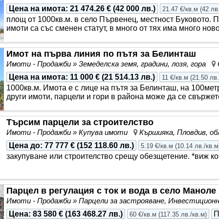
Цена на имота
:
21 474.26 €
(
42 000 лв.
)
21.47 €/кв.м
(
42 лв
площ от 1000кв.м. в село Първенец, местност Буковото. 
имоти са със сменен статут, в много от тях има много нов
Имот на първа линия по пътя за Белинташ
Имоти - Продажби » Земеделска земя, градини, лозя, гора
Цена на имота
:
11 000 €
(
21 514.13 лв.
)
11 €/кв.м
(
21.50 лв.
1000кв.м. Имота е с лице на пътя за Белинташ, на 100ме
други имоти, парцели и гори в района може да се свържете 
Търсим парцели за строителство
Имоти - Продажби » Купува имоти
Кършияка, Пловдив, о
Цена до
:
77 777 €
(
152 118.60 лв.
)
5.19 €/кв.м
(
10.14 лв./кв.м
закупуване или строителство срещу обезщетение. *виж ко
Парцел в регулация с ток и вода в село Маноле
Имоти - Продажби » Парцели за застрояване, Инвестицио
Цена
:
83 580 €
(
163 468.27 лв.
)
П
60 €/кв.м
(
117.35 лв./кв.м
)