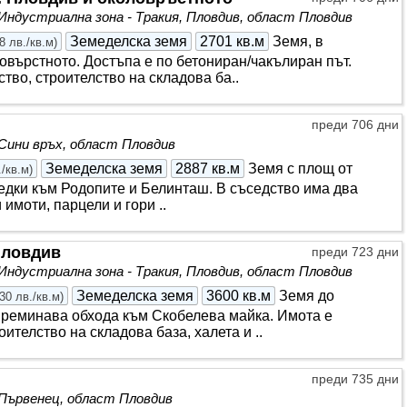
Индустриална зона - Тракия, Пловдив, област Пловдив
Земеделска земя
2701 кв.м
Земя, в
8 лв./кв.м
)
овърстното. Достъпа е по бетониран/чакълиран път.
тво, строителство на складова ба..
преди 706 дни
Сини връх, област Пловдив
Земеделска земя
2887 кв.м
Земя с площ от
./кв.м
)
едки към Родопите и Белинташ. В съседство има два
имоти, парцели и гори ..
Пловдив
преди 723 дни
Индустриална зона - Тракия, Пловдив, област Пловдив
Земеделска земя
3600 кв.м
Земя до
30 лв./кв.м
)
преминава обхода към Скобелева майка. Имота е
ителство на складова база, халета и ..
преди 735 дни
Първенец, област Пловдив