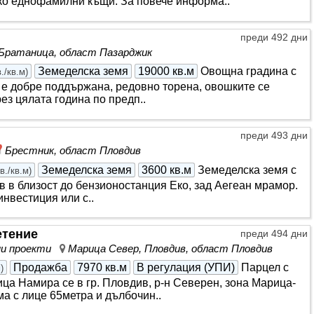
ко еднофамилни къщи. За повече информа..
преди 492 дни
Братаница, област Пазарджик
Земеделска земя
19000 кв.м
Овощна градина с
./кв.м
)
 е добре поддържана, редовно торена, овошките се
ез цялата година по предп..
преди 493 дни
Брестник, област Пловдив
Земеделска земя
3600 кв.м
Земеделска земя с
в./кв.м
)
 в близост до бензионостанция Еко, зад Аегеан мрамор.
инвестиция или с..
етение
преди 494 дни
нни проекти
Марица Север, Пловдив, област Пловдив
Продажба
7970 кв.м
В регулация (УПИ)
Парцел с
м
)
ица Намира се в гр. Пловдив, р-н Северен, зона Марица-
ма с лице 65метра и дълбочин..