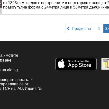
от 1393кв.м. ведно с построените в него гараж с площ от 2
правоъгълна форма с 24метра лице и 58метра дълбичина, 
Предишна
1
2
а имотите
лзване
 на alo.bg
поверителността и
 Управлява се от
а TCF на IAB. Идент. №