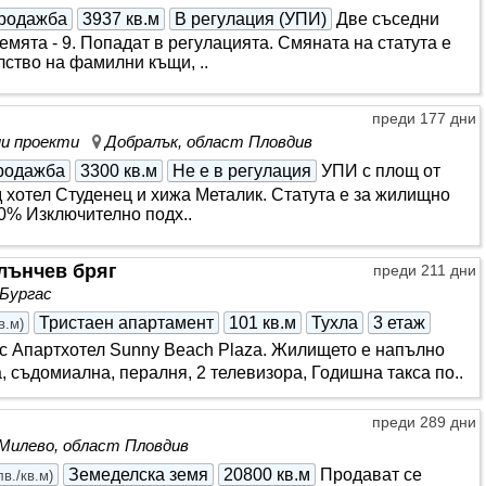
родажба
3937 кв.м
В регулация (УПИ)
Две съседни
емята - 9. Попадат в регулацията. Смяната на статута е
лство на фамилни къщи, ..
преди 177 дни
нни проекти
Добралък, област Пловдив
родажба
3300 кв.м
Не е в регулация
УПИ с площ от
д хотел Студенец и хижа Металик. Статута е за жилищно
40% Изключително подх..
Слънчев бряг
преди 211 дни
 Бургас
Тристаен апартамент
101 кв.м
Тухла
3 етаж
в.м
)
с Апартхотел Sunny Beach Plaza. Жилището е напълно
 съдомиална, пералня, 2 телевизора, Годишна такса по..
преди 289 дни
Милево, област Пловдив
Земеделска земя
20800 кв.м
Продават се
лв./кв.м
)