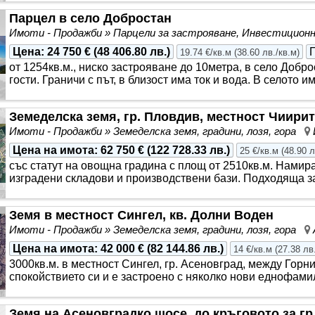
Парцел в село Добростан
Имоти - Продажби » Парцели за застрояване, Инвестицио
Цена
:
24 750 €
(
48 406.80 лв.
)
19.74 €/кв.м
(
38.60 лв./кв.м
)
от 1254кв.м., ниско застрояване до 10метра, в село Добр
гости. Граничи с път, в близост има ток и вода. В селото и
Земеделска земя, гр. Пловдив, местност Чиири
Имоти - Продажби » Земеделска земя, градини, лозя, гора
Цена на имота
:
62 750 €
(
122 728.33 лв.
)
25 €/кв.м
(
48.90 л
със статут на овощна градина с площ от 2510кв.м. Намир
изградени складови и производствени бази. Подходяща за
Земя в местност Сингел, кв. Долни Воден
Имоти - Продажби » Земеделска земя, градини, лозя, гора
Цена на имота
:
42 000 €
(
82 144.86 лв.
)
14 €/кв.м
(
27.38 лв
3000кв.м. в местност Сингел, гр. Асеновград, между Гор
спокойствието си и е застроено с няколко нови еднофамил
Земя на Асеновградко шосе, до кръговото за г