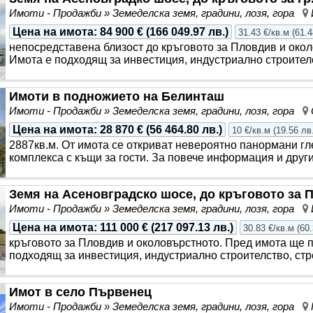
Имоти - Продажби » Земеделска земя, градини, лозя, гора
Цена на имота
:
84 900 €
(
166 049.97 лв.
)
31.43 €/кв.м
(
61.4
непосредставена близост до кръговото за Пловдив и окол
Имота е подходящ за инвестиция, индустриално строителс
Имоти в подножието на Белинташ
Имоти - Продажби » Земеделска земя, градини, лозя, гора
Цена на имота
:
28 870 €
(
56 464.80 лв.
)
10 €/кв.м
(
19.56 лв
2887кв.м. От имота се откриват невероятно панормани гл
комплекса с къщи за гости. За повече информация и други 
Земя на Асеновградско шосе, до кръговото за 
Имоти - Продажби » Земеделска земя, градини, лозя, гора
Цена на имота
:
111 000 €
(
217 097.13 лв.
)
30.83 €/кв.м
(
60.
кръговото за Пловдив и околовърстното. Пред имота ще 
подходящ за инвестиция, индустриално строителство, стро
Имот в село Първенец
Имоти - Продажби » Земеделска земя, градини, лозя, гора