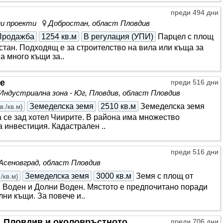
преди 494 дни
нни проекти
Добростан, област Пловдив
Продажба
1254 кв.м
В регулация (УПИ)
Парцел с площ
остан. Подходящ е за строителство на вила или къща за
ма много къщи за..
те
преди 516 дни
Индустриална зона - Юг, Пловдив, област Пловдив
Земеделска земя
2510 кв.м
Земеделска земя
в./кв.м
)
а се зад хотел Чиирите. В района има множество
 инвестиция. Кадастрален ..
преди 516 дни
Асеновград, област Пловдив
Земеделска земя
3000 кв.м
Земя с площ от
./кв.м
)
ни Воден и Долни Воден. Мястото е предпочитано поради
ни къщи. За повече и..
р. Пловдив и околовръстното
преди 706 дни