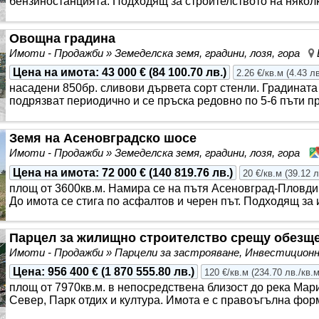
бензиностанцията. Подходящ за строителството на някол
Овощна градина
Имоти - Продажби » Земеделска земя, градини, лозя, гора
Цена на имота
:
43 000 €
(
84 100.70 лв.
)
2.26 €/кв.м
(
4.43 лв
насадени 850бр. сливови дървета сорт стенли. Градината
подрязват периодично и се пръска редовно по 5-6 пъти пр
Земя на Асеновградско шосе
Имоти - Продажби » Земеделска земя, градини, лозя, гора
Цена на имота
:
72 000 €
(
140 819.76 лв.
)
20 €/кв.м
(
39.12 л
площ от 3600кв.м. Намира се на пътя Асеновград-Пловдив
До имота се стига по асфалтов и черен път. Подходящ за 
Парцел за жилищно строителство срещу обезщ
Имоти - Продажби » Парцели за застрояване, Инвестицио
Цена
:
956 400 €
(
1 870 555.80 лв.
)
120 €/кв.м
(
234.70 лв./кв.
площ от 7970кв.м. в непосредствена близост до река Мар
Север, Парк отдих и култура. Имота е с правоъгълна фор