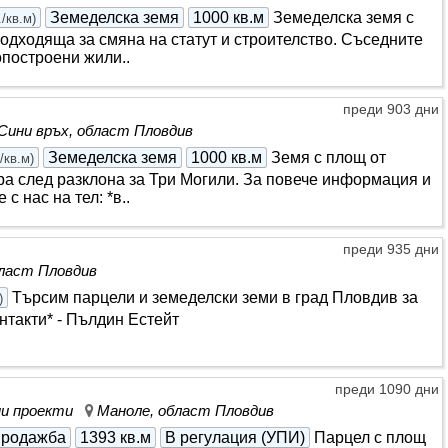
Земеделска земя
1000 кв.м
Земеделска земя с
./кв.м
)
Подходяща за смяна на статут и строителство. Съседните
опостроени жили..
преди 903 дни
Сини връх, област Пловдив
Земеделска земя
1000 кв.м
Земя с площ от
/кв.м
)
тра след разклона за Три Могили. За повече информация и
с нас на тел: *в..
преди 935 дни
бласт Пловдив
Търсим парцели и земеделски земи в град Пловдив за
)
нтакти* - Пълдин Естейт
преди 1090 дни
нни проекти
Маноле, област Пловдив
родажба
1393 кв.м
В регулация (УПИ)
Парцел с площ