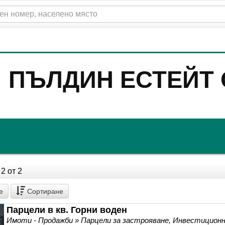
ПЪЛДИН ЕСТЕЙТ
2 от 2
е
Сортиране
Парцели в кв. Горни воден
Имоти - Продажби » Парцели за застрояване, Инвестицио