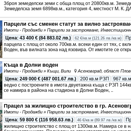
3броя земеделски земи с обща площ от 20800кв.м. Земеде
Земеделска земя 6898кв.м., категория 4, местност М. К. Д
Парцели със сменен статут за вилно застроява
Имоти - Продажби » Парцели за застрояване, Инвестицио
Цена
:
43 400 €
(
84 883.02 лв.
)
П
62 €/кв.м
(
121.26 лв./кв.м
)
парцела с площ от около 700кв.м. всеки един от тях, с вкл
Воден, във вилната зона над язовира. От имотите се откр
Къща в Долни воден
Имоти - Продажби » Къщи, Вили
Асеновград, област Плов
Цена
:
249 000 €
(
487 001.67 лв.
)
200 кв.м РЗП
967 кв.
ведно с построените в имота двуетажна къща с РЗП 144кв
се намира в района на стадиона в Долни Воден, ..
Працел за жилищно строителство в гр. Асеновг
Имоти - Продажби » Парцели за застрояване, Инвестицио
Цена
:
59 800 €
(
116 958.63 лв.
)
П
46 €/кв.м
(
89.97 лв./кв.м
)
жилищно строителство с площ от 1300кв.м. Намира се в н