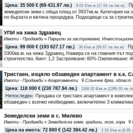
Цена
:
35 500 €
(
69 431.97 лв.
)
П
9.02 €/кв.м
(
17.64 лв./кв.м
)
земеделски земи с обща площ от 3937кв.м. Категория на з
по бързата и евтина процедура. Подходящи са за строите
УПИ на хижа Здравец
Имоти - Продажби » Парцели за застрояване, Инвестицио
Цена
:
99 000 €
(
193 627.17 лв.
)
П
30 €/кв.м
(
58.67 лв./кв.м
)
3300кв.м. на хижа Здравец, Намира се на главния път по
строителство. Кинт: 1,2 Застрояване: 60% Озеленяване: 
Тристаен, изцяло обзаведен апартамент в к.к. 
Имоти - Продажби » Апартаменти
Слънчев бряг, област
Цена
:
118 000 €
(
230 787.94 лв.
)
1168.32 €/кв.м
(
2285.03 лв./к
Непоследен
Продава се тристаен апартамент в комплек
обзаведен с всичко необходимо, включително 3 климатика,
Земеделски земи в с. Милево
Имоти - Продажби » Земеделска земя, градини, лозя, гора
Цена на имота
:
72 800 €
(
142 384.42 лв.
)
3.50 €/кв.м
(
6.85 