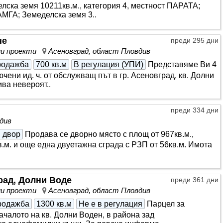
лска земя 10211кв.м., категория 4, местност ПАРАТА;
АМГА; Земеделска земя 3..
не
преди 295 дни
нни проекти
Асеновград, област Пловдив
родажба
700 кв.м
В регулация (УПИ)
Представяме Ви 4
ючени ид. ч. от обслужващ път в гр. Асеновград, кв. Долни
ива невероят..
преди 334 дни
див
м двор
Продава се дворно място с площ от 967кв.м.,
.м. и още една двуетажна сграда с РЗП от 56кв.м. Имота
рад, Долни Воде
преди 361 дни
нни проекти
Асеновград, област Пловдив
родажба
1300 кв.м
Не е в регулация
Парцел за
ачалото на кв. Долни Воден, в района зад