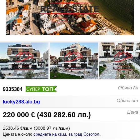
Обява №
9335384
Обява от
lucky288.alo.bg
Цена
220 000 €
(
430 282.60 лв.
)
1538.46 €/кв.м
(
3008.97 лв./кв.м
)
Цената е около
средната на кв.м. за град Созопол
.