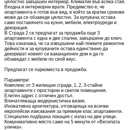
цялостно завършен интериор. Климатик във всяка стая.
Входна и интериорни врати. Предимство е, че
апартамента е готов във вид, в който за кратки срокове
може да се обзаведе цялостно. За купувача остава
само поставянето на кухня, мебели, електроуреди и
декорация.
В Сграда 2 се предлагат за продажба още 3
апартамента с една и две спални, завършени до ключ.
Това означава, че са извършени най-тежките ремонтни
дейности и за купувачите остава единствено да
декорират новият си ваканционен дом и да го
обзаведат с мебели по свой вкус.
Предлагат се паркоместа в продажба.
Параметри:
Комплекс от 3 жилищни сгради, 1, 2, 3-стайни
апартаменти с просторни и светли помещения.
Елитен адрес с отличен достъп.
Впечатляваща модернистична визия.
Иновативна архитектура, отговаряща на всички
европейски изисквания за премиум клас апартаменти.
Специално подбрана локация с излаз на две улици.
Комуникативно място само на 5 минути от «Веселата
уличка».