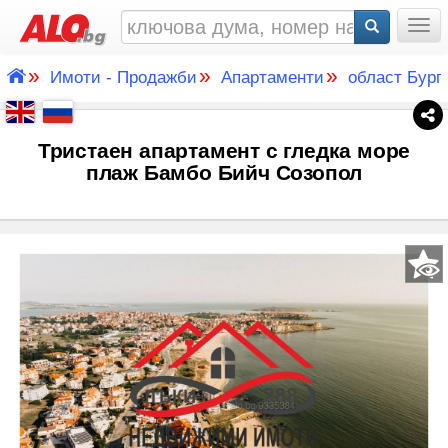
Togg
»
»
»
Имоти - Продажби
Апартаменти
област Бург
Тристаен апартамент с гледка море
плаж Бамбо Бийч Созопол