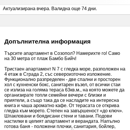
Актуализирана вчера
.
Валидна още 74 дни
.
Допълнителна информация
Търсите апартамент в Созопол? Намерихте го! Само
на 30 метра от плаж Бамбо Бийч!
Тристаен апартамент N 7 с гледка море, разположен на
4 етаж в Сграда 2, със североизточно изложение.
Функционално разпределен - две спални и просторен
хол с кухненски бокс, санитарен възел, от всички стаи
се излиза на голяма тераса 63кв.м., на която можете да
организирате топли семейни вечери с близки и
приятели, а също така да се насладите на интересна
книга и чаша ароматно кафе. От терасата се открива
гледка към морето. Степен на завършеност «до ключ».
Шпакловани и боядисани стени и тавани. Подови
настилки в целият апартамент и верандата. Напълно
готова баня - положени плочки, санитария, бойлер,