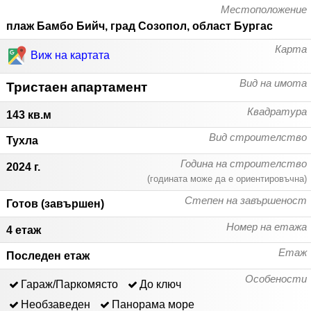
Местоположение
плаж Бамбо Бийч, град Созопол, област Бургас
Карта
Виж на картата
Вид на имота
Тристаен апартамент
Квадратура
143 кв.м
Вид строителство
Тухла
Година на строителство
2024 г.
(годината може да е ориентировъчна)
Степен на завършеност
Готов (завършен)
Номер на етажа
4 етаж
Етаж
Последен етаж
Особености
Гараж/Паркомясто
До ключ
Необзаведен
Панорама море