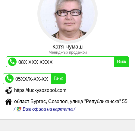
Катя Чумаш
Мениджър продажби
Виж
08X XXX XXXX
Виж
05XX/X-XX-XX
https://luckysozopol.com
област Бургас, Созопол, улица ”Републиканска” 55
/
Виж офиса на картата /