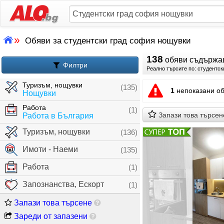
»
Обяви за студентски град софия нощувки
138
обяви съдържа
Филтри
Реално търсите по: студентск
Туризъм, нощувки
(135)
1
непоказани об
Нощувки
Работа
(1)
Запази това търсен
Работа в България
Туризъм, нощувки
(136)
Имоти - Наеми
(135)
Работа
(1)
Запознанства, Ескорт
(1)
Запази това търсене
Зареди от запазени