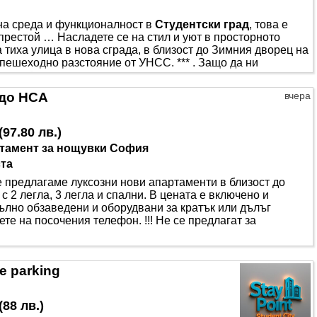
на среда и функционалност в
Студентски град
, това е
 престой … Насладете се на стил и уют в просторното
а тиха улица в нова сграда, в близост до Зимния дворец на
 пешеходно разстояние от УНСС. *** . Защо да ни
о необходимо студио - климатик, керамични котлони,
и ютия. * уникален дизайн - светло пространство с
 до НСА
вчера
(
97.80 лв.
)
тамент за нощувки София
ста
редлагаме луксозни нови апартаменти в близост до
с 2 легла, 3 легла и спални. В цената е включено и
пълно обзаведени и оборудвани за кратък или дълъг
е на посочения телефон. !!! Не се предлагат за
e parking
(
88 лв.
)