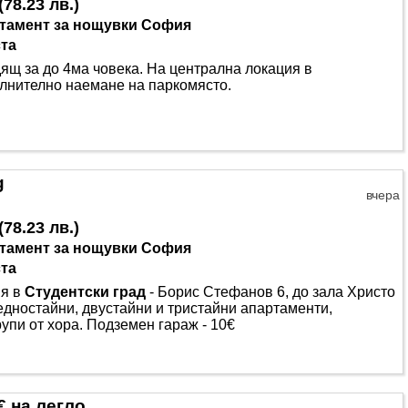
(
78.23 лв.
)
тамент за нощувки София
ста
ящ за до 4ма човека. На централна локация в
лнително наемане на паркомясто.
g
вчера
(
78.23 лв.
)
тамент за нощувки София
ста
ия в
Студентски град
- Борис Стефанов 6, до зала Христо
едностайни, двустайни и тристайни апартаменти,
упи от хора. Подземен гараж - 10€
€ на легло