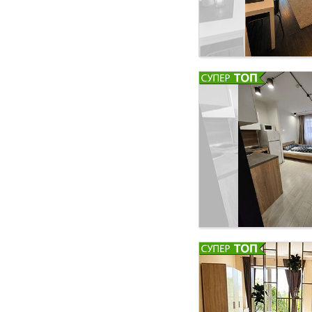
Районът е оживен и 
студиото: Удобно ле
Самостоятелна баня 