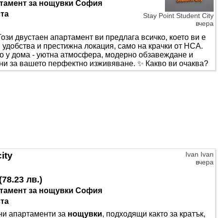
тамент за нощувки София
ста
Stay Point Student City
вчера
Този двустаен апартамент ви предлага всичко, което ви е
 удобства и престижна локация, само на крачки от НСА.
то у дома - уютна атмосфера, модерно обзавеждане и
ни за вашето перфектно изживяване. ✨ Какво ви очаква?
 легло за пълноценен сън • Луксозна дневна с
кухня, подходяща както за бърза закуска, така и за уютна
ен комфорт през всеки сезон • Осигурен паркинг -
газини, транспорт и заведения Този апартамент е
мейства и всички, които искат повече от обичайното.
ity
Ivan Ivan
вчера
(
78.23 лв.
)
тамент за нощувки София
ста
ни апартаменти за
нощувки
, подходящи както за кратък,