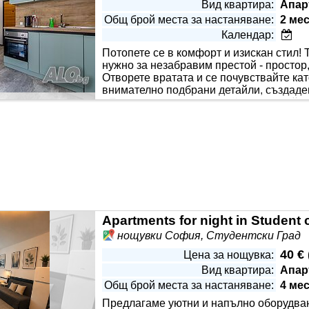
Вид квартира:
Апар
Общ брой места за настаняване:
2 ме
Календар:
Потопете се в комфорт и изискан стил! 
нужно за незабравим престой - простор,
Отворете вратата и се почувствайте ка
внимателно подбрани детайли, създаде
• Елегантна спалня с комфортно двойно
smart TV и високоскоростен интернет • Модерно оборудвана 
ераса • Стилна баня с всички удобства • Климатик за идеал
тво още от момента на пристигане • Топ локация до НСА, ма
ито ценят качеството - идеален за бизнес гости, туристи, се
Apartments for night in Student c
нощувки София, Студентски Град
40 €
Цена за нощувка:
Вид квартира:
Апар
Общ брой места за настаняване:
4 ме
Предлагаме уютни и напълно оборудва