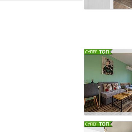
уютно обзавеждане, 
високоскоростен
уютно обзавеждане, 
високоскоростен