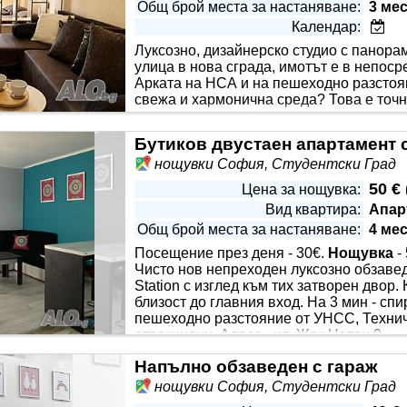
Общ брой места за настаняване:
3 ме
Календар:
Луксозно, дизайнерско студио с панора
улица в нова сграда, имотът е в непоср
Арката на НСА и на пешеходно разстоя
свежа и хармонична среда? Това е точн
съвременни удобства и отлична локация
 климатик, керамични котлони, фурна, микровълнова печка,
Бутиков двустаен апартамент 
и прибори
нощувки София, Студентски Град
50 €
Цена за нощувка:
Вид квартира:
Апар
Общ брой места за настаняване:
4 ме
Посещение през деня - 30€.
Нощувка
-
Чисто нов непреходен луксозно обзавед
Station с изглед към тих затворен двор
близост до главния вход. На 3 мин - сп
пешеходно разстояние от УНСС, Техниче
атракциони. Адрес - ул. Жак Натан 9
Напълно обзаведен с гараж
нощувки София, Студентски Град