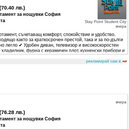
(
70.40 лв.
)
тамент за нощувки София
ста
Stay Point Student City
вчера
тамент, съчетаващ комфорт, спокойствие и удобство.
дящо както за краткосрочен престой, така и за по-дълги
о легло ✔ Удобен диван, телевизор и високоскоростен
 хладилник, фурна с керамичен плот, кухненски прибори и
 удобства ✔ Климатик за идеален комфорт през всеки
рекламирай сам в
е намира на прекрасна локация - близо до магазини,
с пътувания. Резервирайте своя престой и се насладете на
вчера
(
76.28 лв.
)
тамент за нощувки София
ста