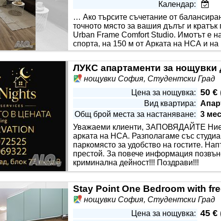
Календар:
… Ако търсите съчетание от балансира
точното място за вашия дълъг и кратък
Urban Frame Comfort Studio. Имотът е н
спорта, на 150 м от Арката на НСА и на
изберете: * напълно оборудвано с всичк
е машина, термокана, домакински съдове и прибори, сешоар 
ЛУКС апартаменти за нощувки
зорци и удобно
нощувки София, Студентски Град
50 €
Цена за нощувка:
Вид квартира:
Апар
Общ брой места за настаняване:
3 ме
Уважаеми клиенти, ЗАПОВЯДАЙТЕ Ние п
арката на НСА. Разполагаме със студиа 
паркомясто за удобство на гостите. На
престой. За повече информация позвънет
криминална дейност!!! Поздрави!!!
Stay Point One Bedroom with fre
нощувки София, Студентски Град
45 €
Цена за нощувка: