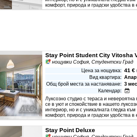
комфорт, природа и градски удобства в
Панорамна тераса - вашето любимо мяс
създадено за комфорт и релакс • Удобна спалня, подходяща 
Stay Point Student City Vitosha 
нощувки София, Студентски Град
41 €
Цена за нощувка:
Вид квартира:
Апар
Общ брой места за настаняване:
3 ме
Календар:
Луксозно студио с тераса и невероятна
се в уют и спокойствие в нашето луксоз
интериор, но и с уникалната гледка къ
комфорт, природа и градски удобства в
Панорамна тераса - вашето любимо мяс
създадено за комфорт и релакс • Удобна спалня, подходяща 
Stay Point Deluxe
нощувки София, Студентски Град