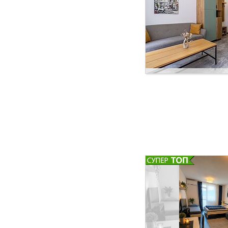
разтегателен диван, 
вечеря • Прекрасна т
спокойствие и удобс
създаден за хора, ко