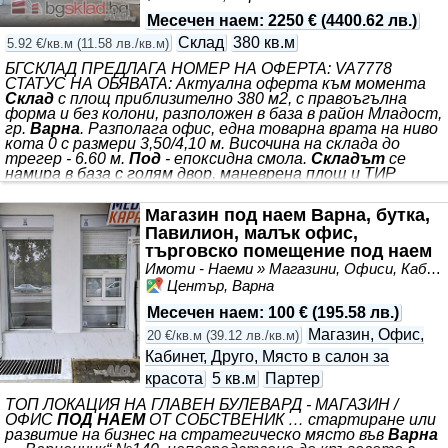
Месечен наем
:
2250 €
(
4400.62 лв.
)
Склад
380 кв.м
5.92 €/кв.м
(
11.58 лв./кв.м
)
БГСКЛАД ПРЕДЛАГА НОМЕР НА ОФЕРТА: VA7778
СТАТУС НА ОБЯВАТА: Актуална оферта към момента
Склад
с площ приблизително 380 м2, с правоъгълна
форма и без колони, разположен в база в район Младост,
гр.
Варна
. Разполага офис, една товарна врата на ниво
кота 0 с размери 3,50/4,10 м. Височина на склада до
трегер - 6.60 м.
Под
- епоксидна смола.
Складът
се
намира в база с голям двор, маневрена площ и ТИР
достъп. Възможност за наемане на допълнителна
складова площ в базата между 200-1 500 м2. Обади се
Магазин под наем Варна, бутка,
сега и цитирай този код VA7778 Върху обявената
Павилион, малък офис,
наемна цена се начислява допълнително ДДС. БГСКЛАД
търговско помещение под наем
Варна, склад
Имоти - Наеми » Магазини, Офиси, Кабинети, Салони
Център, Варна
Месечен наем
:
100 €
(
195.58 лв.
)
Магазин, Офис,
20 €/кв.м
(
39.12 лв./кв.м
)
Кабинет, Друго, Място в салон за
красота
5 кв.м
Партер
ТОП ЛОКАЦИЯ НА ГЛАВЕН БУЛЕВАРД - МАГАЗИН /
ОФИС
ПОД НАЕМ
ОТ СОБСТВЕНИК … стартиране или
развитие на бизнес на стратегическо място във
Варна