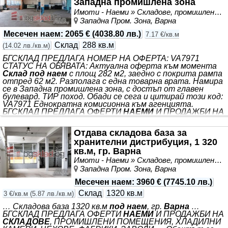
Западна промишлена зона
Имоти - Наеми » Складове, промишлени и стопански имоти под наем
Западна Пром. Зона, Варна
Месечен наем
:
2065 €
(
4038.80 лв.
)
7.17 €/кв.м
Склад
288 кв.м
(
14.02 лв./кв.м
)
БГСКЛАД ПРЕДЛАГА НОМЕР НА ОФЕРТА: VA7971
СТАТУС НА ОБЯВАТА: Актуална оферта към момента
Склад под наем
с площ 282 м2, заедно с покрита рампа
отпред 62 м2. Разполага с една товарна врата. Намира
се в Западна промишлена зона, с достъп от главен
булевард. ТИР поход. Обади се сега и цитирай този код:
VA7971 Еднократна комисионна към агенцията.
БГСКЛАД ПРЕДЛАГА ОФЕРТИ
НАЕМИ
И ПРОДАЖБИ НА
СКЛАДОВЕ
, ПРОМИШЛЕНИ ПОМЕЩЕНИЯ, ХЛАДИЛНИ
КАМЕРИ, ЦЕХОВЕ, ФАБРИКИ, ЗАВОДИ, ТЕРЕНИ И
Отдава складова база за
СГРАДИ ОТ ЦЯЛА БЪЛГАРИЯ. Управителят Симеон
хранителни дистрибуция, 1 320
Митев предлага на вниманието на всички
интересуващи се важна и интересна
кв.м, гр. Варна
Имоти - Наеми » Складове, промишлени и стопански имоти под наем
Западна Пром. Зона, Варна
Месечен наем
:
3960 €
(
7745.10 лв.
)
Склад
1320 кв.м
3 €/кв.м
(
5.87 лв./кв.м
)
… Складова база 1320 кв.м
под наем
, гр.
Варна
…
БГСКЛАД ПРЕДЛАГА ОФЕРТИ
НАЕМИ
И ПРОДАЖБИ НА
СКЛАДОВЕ
, ПРОМИШЛЕНИ ПОМЕЩЕНИЯ, ХЛАДИЛНИ