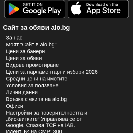
Сайт за обяви alo.bg
За нас
Моят "Сайт в alo.bg"
Цени за банери
Цени за обяви
Видове промотиране
Цени за парламентарни избори 2026
Средни цени на имотите
Условия за ползване
Лични данни
Връзка с екипa на alo.bg
Офиси
Настройки за поверителността и
„бисквитките“ Управлява се от
Google. Спазва TCF на IAB.
Идент. № на CMP: 300