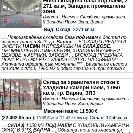
Нова складова база под наем, 2
3.60м/3.60м. Трифазен ток, мощност - 20 киловата. Ще
271 кв.м, Западна промишлена
бъде предадено в завършен вид. Обади се сега и
зона
цитирай този код: VA8043 Еднократна комисионна към
агенцията
Имоти - Наеми » Складове, промишлени и стопански имоти под наем
Западна Пром. Зона, Варна
Вид
: Склад
2271 кв.м
… Новоизградена складова база
под наем
с достъп по
частна улица в ЗПЗ, гр.
Варна
… БГСКЛАД ПРЕДЛАГА
ОФЕРТИ
НАЕМИ
И ПРОДАЖБИ НА
СКЛАДОВЕ
,
ПРОМИШЛЕНИ ПОМЕЩЕНИЯ, ХЛАДИЛНИ КАМЕРИ,
ЦЕХОВЕ, ФАБРИКИ, ЗАВОДИ … БГСКЛАД ПРЕДЛАГА
НОМЕР НА ОФЕРТА: VA8009 СТАТУС НА ОБЯВАТА:
Актуална оферта към момента *** . Базата се състои
от хале с площ 1960 м2 и офис сграда на три етажа с
РЗП 311.44 м2 (партер 92.16 м2, втори етаж 109.64 м2,
трети етаж 109.64 м2). Разполага с 5 товарни врати - 3
врати на рампа с претоварни мостчета и 2 врати
Склад за хранителни стоки с
излизащи на нулево ниво чрез естакада с ширина 4.50 м.
хладилни камери наем, 1 050
В дъното на парцела има паркинг
кв.м, гр. Варна, ЗПЗ
Имоти - Наеми » Складове, промишлени и стопански имоти под наем
Западна Пром. Зона, Варна
Месечен наем
:
11 500 €
(
22 492.05 лв.
)
Склад
1050 кв.м
10.95 €/кв.м
(
21.42 лв./кв.м
)
…
СКЛАД
1050 М2
ПОД НАЕМ
С ХЛАДИЛНИ КАМЕРИ И
ОФИС В ЗПЗ,
ВАРНА
… Общата площ на хладилния