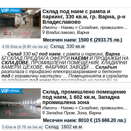
Склад под наем с рампа и
паркинг, 330 кв.м, гр. Варна, р-н
Владиславово
Имоти - Наеми » Складове, промишлени и стопански имоти под наем
Владиславово, Варна
Месечен наем
:
1500 €
(
2933.75 лв.
)
Склад
330 кв.м
4.55 €/кв.м
(
8.90 лв./кв.м
)
…
Склад
330 м2
под наем
, с рампа и паркинг,
Варна
…
БГСКЛАД ПРЕДЛАГА ОФЕРТИ
НАЕМИ
И ПРОДАЖБИ НА
СКЛАДОВЕ
, ПРОМИШЛЕНИ ПОМЕЩЕНИЯ, ХЛАДИЛНИ
КАМЕРИ, ЦЕХОВЕ, ФАБРИКИ, ЗАВОДИ …
Складът
разполага с трифазно електрозахранване и бетонен
под
с керамични настилки … Помещенията в сградата
се отдават
под наем
без приспадане на разходи за
преустройства и за наемен период … Достъпен за
лекотоварни автомобили и бусове,
складът
е с вход
Склад, промишлено помещение
през покрита товарна рампа на височина 1.05 м и
под наем, 1 602 кв.м, Западна
разполага …
Склад
в централна градска зона, част от
промишлена зона
стара търговска сграда … Обща застроена площ от
330 м2 с двор от 70 м2, месечен
наем
1500 евро, като
Имоти - Наеми » Складове, промишлени и стопански имоти под наем
ДДС се начислява допълнително …
Западна Пром. Зона, Варна
Месечен наем
:
8010 €
(
15 666.20 лв.
)
Склад
1602 кв.м
5 €/кв.м
(
9.78 лв./кв.м
)