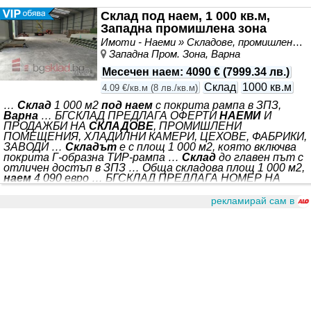
Склад под наем, 1 000 кв.м,
Западна промишлена зона
Имоти - Наеми » Складове, промишлени и стопански имоти под наем
Западна Пром. Зона, Варна
Месечен наем
:
4090 €
(
7999.34 лв.
)
Склад
1000 кв.м
4.09 €/кв.м
(
8 лв./кв.м
)
…
Склад
1 000 м2
под наем
с покрита рампа в ЗПЗ,
Варна
… БГСКЛАД ПРЕДЛАГА ОФЕРТИ
НАЕМИ
И
ПРОДАЖБИ НА
СКЛАДОВЕ
, ПРОМИШЛЕНИ
ПОМЕЩЕНИЯ, ХЛАДИЛНИ КАМЕРИ, ЦЕХОВЕ, ФАБРИКИ,
ЗАВОДИ …
Складът
е с площ 1 000 м2, която включва
покрита Г-образна ТИР-рампа …
Склад
до главен път с
отличен достъп в ЗПЗ … Обща складова площ 1 000 м2,
наем
4 090 евро … БГСКЛАД ПРЕДЛАГА НОМЕР НА
ОФЕРТА: VA7631 СТАТУС НА ОБЯВАТА: Актуална
оферта към момента *** . Подходящ за: съхранение на
рекламирай сам в
запалими стоки; високо стелажиране; производство. *** .
*** , широка 2.50м. Работна височина от 10.50м,
автоматична 4.00 м товарна врата към рампата.
Покривни