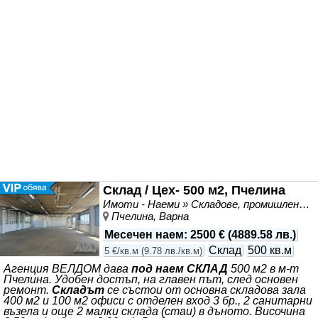
момента *** . Подходящо за: складиране на леки стоки;
лека преработка. Самостоятелен втори
Склад / Цех- 500 м2, Пчелина
Имоти - Наеми » Складове, промишлени и стопански имоти под наем
Пчелина, Варна
Месечен наем
:
2500 €
(
4889.58 лв.
)
Склад
500 кв.м
5 €/кв.м
(
9.78 лв./кв.м
)
Агенция ВЕЛДОМ дава
под наем СКЛАД
500 м2 в м-т
Пчелина. Удобен достъп, на главен път, след основен
ремонт.
Складът
се състои от основна складова зала
400 м2 и 100 м2 офиси с отделен вход 3 бр., 2 санитарни
възела и още 2 малки склада (стаи) в дъното. Височина