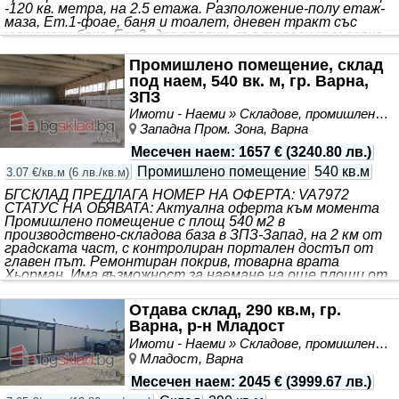
-120 кв. метра, на 2.5 етажа. Разположение-полу етаж-
маза, Ет.1-фоае, баня и тоалет, дневен тракт със
кухненски бокс, Ет.2- две спални, със тераси към всяка
от тях и баня + тоалет. Имота е подходящ за Авто-
морга, Авто мивка, Авто-салон, контейнери, за
Промишлено помещение, склад
складиране, паркинг, и много др.. Ограден, ел. ток-12 kw.
под наем, 540 вк. м, гр. Варна,
може и по голяма мощност-три фазен ток, вода-в
ЗПЗ
имота, мръсен канал, асвалт до парцела.
Наем
-2000
Имоти - Наеми » Складове, промишлени и стопански имоти под наем
Евро/месец/,2700 Евро/
Западна Пром. Зона, Варна
Месечен наем
:
1657 €
(
3240.80 лв.
)
Промишлено помещение
540 кв.м
3.07 €/кв.м
(
6 лв./кв.м
)
БГСКЛАД ПРЕДЛАГА НОМЕР НА ОФЕРТА: VA7972
СТАТУС НА ОБЯВАТА: Актуална оферта към момента
Промишлено помещение с площ 540 м2 в
производствено-складова база в ЗПЗ-Запад, на 2 км от
градската част, с контролиран портален достъп от
главен път. Ремонтиран покрив, товарна врата
Хьорман. Има възможност за наемане на още площи от
300 м2 до 5000 м2, заедно с релсови телфери и открита
складова площ. Осигурена периметрова охрана на
Отдава склад, 290 кв.м, гр.
цялата база 24/7. Цена за складовото помещение с
Варна, р-н Младост
площ 540 м2 е в размер на 6 лв/м2 без ДДС. Обади се
сега и цитирай този код: VA7972 Еднократна
Имоти - Наеми » Складове, промишлени и стопански имоти под наем
комисионна към агенцията. БГСКЛАД ПРЕДЛАГА
Младост, Варна
ОФЕРТИ
НАЕМИ
Месечен наем
:
2045 €
(
3999.67 лв.
)