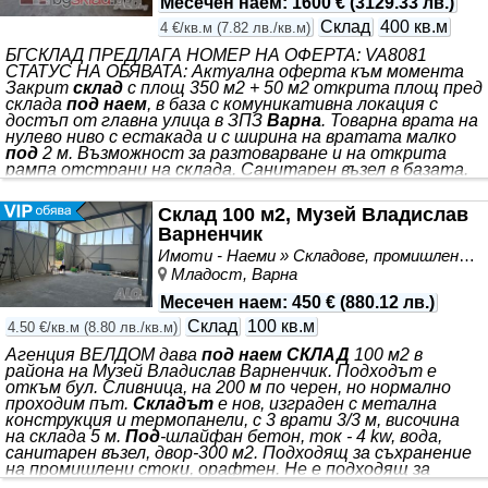
Месечен наем
:
1600 €
(
3129.33 лв.
)
Склад
400 кв.м
4 €/кв.м
(
7.82 лв./кв.м
)
БГСКЛАД ПРЕДЛАГА НОМЕР НА ОФЕРТА: VA8081
СТАТУС НА ОБЯВАТА: Актуална оферта към момента
Закрит
склад
с площ 350 м2 + 50 м2 открита площ пред
склада
под наем
, в база с комуникативна локация с
достъп от главна улица в ЗПЗ
Варна
. Товарна врата на
нулево ниво с естакада и с ширина на вратата малко
под
2 м. Възможност за разтоварване и на открита
рампа отстрани на склада. Санитарен възел в базата.
ДДС се начислява допълнително върху обявената
наемна цена. Обади се сега и цитирай този код: VA8081
Склад 100 м2, Музей Владислав
Еднократна комисионна към агенцията. БГСКЛАД
Варненчик
ПРЕДЛАГА ОФЕРТИ
НАЕМИ
И ПРОДАЖБИ НА
СКЛАДОВЕ
,
Имоти - Наеми » Складове, промишлени и стопански имоти под наем
Младост, Варна
Месечен наем
:
450 €
(
880.12 лв.
)
Склад
100 кв.м
4.50 €/кв.м
(
8.80 лв./кв.м
)
Агенция ВЕЛДОМ дава
под наем СКЛАД
100 м2 в
района на Музей Владислав Варненчик. Подходът е
откъм бул. Сливница, на 200 м по черен, но нормално
проходим път.
Складът
е нов, изграден с метална
конструкция и термопанели, с 3 врати 3/3 м, височина
на склада 5 м.
Под
-шлайфан бетон, ток - 4 kw, вода,
санитарен възел, двор-300 м2. Подходящ за съхранение
на промишлени стоки, орафтен. Не е подходящ за
производство или авторемонтна работилница. За