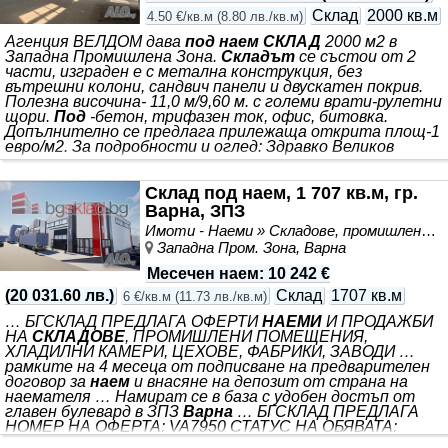
Склад
2000 кв.м
4.50 €/кв.м
(
8.80 лв./кв.м
)
Агенция ВЕЛДОМ дава
под наем СКЛАД
2000 м2 в
Западна Промишлена Зона.
Складът
се състои от 2
части, изграден е с метална конструкция, без
вътрешни колони, сандвич панели и двускатен покрив.
Полезна височина- 11,0 м/9,60 м. с големи врати-рулетни
щори.
Под
-бетон, трифазен ток, офис, битовка.
Допълнително се предлага прилежаща открита площ-1
евро/м2. За подробности и оглед: Здравко Великов
Склад под наем, 1 707 кв.м, гр.
Варна, ЗПЗ
Имоти - Наеми » Складове, промишлени и стопански имоти под наем
Западна Пром. Зона, Варна
Месечен наем
:
10 242 €
(
20 031.60 лв.
)
Склад
1707 кв.м
6 €/кв.м
(
11.73 лв./кв.м
)
… БГСКЛАД ПРЕДЛАГА ОФЕРТИ
НАЕМИ
И ПРОДАЖБИ
НА
СКЛАДОВЕ
, ПРОМИШЛЕНИ ПОМЕЩЕНИЯ,
ХЛАДИЛНИ КАМЕРИ, ЦЕХОВЕ, ФАБРИКИ, ЗАВОДИ …
рамките на 4 месеца от подписване на предварителен
договор за
наем
и внасяне на депозит от страна на
наемателя … Намират се в база с удобен достъп от
главен булевард в ЗПЗ
Варна
… БГСКЛАД ПРЕДЛАГА
НОМЕР НА ОФЕРТА: VA7950 СТАТУС НА ОБЯВАТА:
Актуална оферта към момента Четири съседни