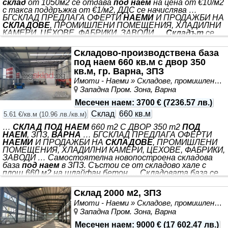
склад
от 1050м2 се отдава
под наем
на цена от €10/м2
с такса поддръжка от €1/м2, ДДС се начислява …
БГСКЛАД ПРЕДЛАГА ОФЕРТИ
НАЕМИ
И ПРОДАЖБИ НА
СКЛАДОВЕ
, ПРОМИШЛЕНИ ПОМЕЩЕНИЯ, ХЛАДИЛНИ
КАМЕРИ, ЦЕХОВЕ, ФАБРИКИ, ЗАВОДИ …
Складът
се
състои от …
Склад
за хранителни стоки с хладилни
камери, разположен на търговска …
Складът
е изцяло
Складово-производствена база
оборудван с пожароизвестителна система,
под наем 660 кв.м с двор 350
противопожарни … Допълнителна възможност за
наем
кв.м, гр. Варна, ЗПЗ
на представителни търговски офиси с рекламни площи
…
Под
- шлайфан бетон … БГСКЛАД ПРЕДЛАГА НОМЕР
Имоти - Наеми » Складове, промишлени и стопански имоти под наем
НА ОФЕРТА: VA7960
Западна Пром. Зона, Варна
Месечен наем
:
3700 €
(
7236.57 лв.
)
Склад
660 кв.м
5.61 €/кв.м
(
10.96 лв./кв.м
)
…
СКЛАД ПОД НАЕМ
660 m2 С ДВОР 350 m2
ПОД
НАЕМ
, ЗПЗ,
ВАРНА
… БГСКЛАД ПРЕДЛАГА ОФЕРТИ
НАЕМИ
И ПРОДАЖБИ НА
СКЛАДОВЕ
, ПРОМИШЛЕНИ
ПОМЕЩЕНИЯ, ХЛАДИЛНИ КАМЕРИ, ЦЕХОВЕ, ФАБРИКИ,
ЗАВОДИ … Самостоятелна новопостроена складова
база
под наем
в ЗПЗ. Състои се от складово хале с
площ 660 м2 на шлайфан бетон … Складовата база се
предлага
под наем
на цена от €3700/месец, ДДС се
начислява допълнително, отделно …
Под
- шлайфан
Склад 2000 м2, ЗПЗ
бетон … БГСКЛАД ПРЕДЛАГА НОМЕР НА ОФЕРТА:
Имоти - Наеми » Складове, промишлени и стопански имоти под наем
VA7948 СТАТУС НА ОБЯВАТА: Актуална оферта към
момента *** . Подходящ за: Складиране на тежки стоки;
Западна Пром. Зона, Варна
обработване на метали; промишлено производство. *** ,
Месечен наем
:
9000 €
(
17 602.47 лв.
)
без вътрешни