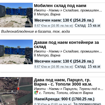
подробности и оглед: Здравко Великов
Мобилен склад под наем
Имоти - Наеми » Складове, промишлени и стопански имоти под наем
Метро, Варна
Месечен наем
:
130 €
(
254.26 лв.
)
Склад
15 кв.м
8.67 €/кв.м
(
16.95 лв./кв.м
)
Видеонаблюдение в базата, ток, вода
Давам под наем контейнери за
склад
Имоти - Наеми » Складове, промишлени и стопански имоти под наем
Метро, Варна
Месечен наем
:
130 €
(
254.26 лв.
)
Склад
15 кв.м
8.67 €/кв.м
(
16.95 лв./кв.м
)
Дава под наем, Парцел, гр.
Варна - с. Тополи 3000 кв.м.
Имоти - Наеми » Парцели, Терени под наем
с. Тополи, Тополи, област Варна
Наем/Аренда
:
900 €
(
1760.25 лв.
)
За промишлено
0.30 €/кв.м
(
0.60 лв./кв.м
)