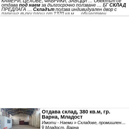
КАМЕРИ, ЦЕХОВЕ, ФАБРИКИ, ЗАВОДИ … Обектът се
отдава
под наем
за дългосрочно ползване … БГ
СКЛАД
ПРЕДЛАГА …
Складът
ползва индивидуален двор с
паркинг върху площ от 1370 кв.м … обществен
транспорт, на 3 км от градската зона, в района на
летище
Варна
…
Под
- шлайфан бетон … Еднократна
комисионна към агенцията в размер на един месечен
наем
… НОМЕР НА ОФЕРТА: VA7527 СТАТУС НА
ОБЯВАТА: Актуална оферта към момента *** .
Подходяща за дистрибуция на хранителни продукти.
Самостоятелна част от
Отдава склад, 380 кв.м, гр.
Варна, Младост
Имоти - Наеми » Складове, промишлени и стопански имоти под наем
Младост, Варна