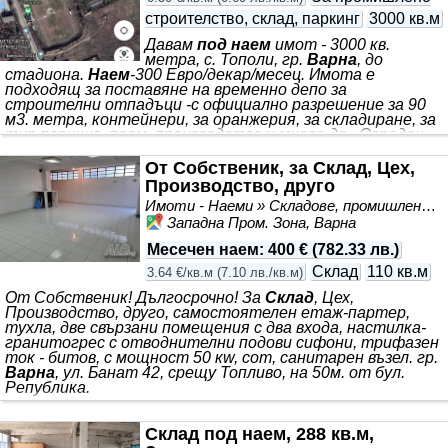
строителство, склад, паркинг
3000 кв.м
Давам
под наем
имот - 3000 кв.
метра, с. Тополи, гр.
Варна
, до
стадиона.
Наем
-300 Евро/декар/месец. Имота е
подходящ за поставяне на временно депо за
строителни отпадъци -с официално разрешение за 90
м3. метра, контейнери, за оранжерия, за складиране, за
тир паркинг, пром. производства и много др.. Ограден,
ел. ток, вода. 1. 1 декар-500 Евро/декар/месец, 2. 2
декара-общо-400 Евро/декар/месец, 3. 3 декара
От Собственик, за Склад, Цех,
-общо-300 Евро/декар/месец.
Наем
-900 Евро/месец/ за 3
Производство, друго
декара. Договор. Дългосрочно. От собственик на имота.
Имоти - Наеми » Складове, промишлени и стопански имоти под наем
ТАЗИ И ОЩЕ МНОГО ОФЕРТИ МОЖЕ ДА НАМЕРИТЕ НА;
Западна Пром. Зона, Варна
www.alfatrans-bg.eu.
Месечен наем
:
400 €
(
782.33 лв.
)
Склад
110 кв.м
3.64 €/кв.м
(
7.10 лв./кв.м
)
От Собственик! Дългосрочно! За
Склад
, Цех,
Производство, друго, самостоятелен етаж-партер,
тухла, две свързани помещения с два входа, настилка-
гранитогрес с отводнителни подови сифони, трифазен
ток - битов, с мощност 50 кw, сот, санитарен възел. гр.
Варна
, ул. Банат 42, срещу Топливо, на 50м. от бул.
Република.
Склад под наем, 288 кв.м,