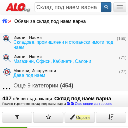
Togg
»
Обяви за склад под наем варна
Имоти - Наеми
(169)
Складове, промишлени и стопански имоти под
наем
Имоти - Наеми
(71)
Магазини, Офиси, Кабинети, Салони
Машини, Инструменти
(27)
Дава под наем
Още 9 категории
(454)
437
Склад под наем варна
обяви съдържащи:
Още опции за търсене
Реално търсите по: склад, под, наем, варна
Оцвети