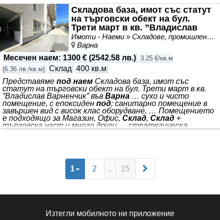
халета със сумарна площ 1683 м2, всяко от които
Складова база, имот със статут
разполагащо с по две товарни врати- една на рампа и
на търговски обект на бул.
една на нулево ниво. Халетата ще бъдат изградени в
*** . *** . Вътре във всяко хале се предвижда преграждане
Трети март в кв. ”Владислав
Варненчик” във..
Имоти - Наеми » Складове, промишлени и стопански имоти под наем
Варна
Месечен наем
:
1300 €
(
2542.58 лв.
)
3.25 €/кв.м
Склад
400 кв.м
(
6.36 лв./кв.м
)
Представяме
под наем
Складова база, имот със
статут на търговски обект на бул. Трети март в кв.
”Владислав Варненчик” във
Варна
… сухо и чисто
помещение, с епоксиден
под
; санитарно помещение в
завършен вид с висок клас оборудване, … Помещението
е подходящо за Магазин, Офис,
Склад
,
Склад
+
търговска част и много други … стратегическа
локация: близо до
Варна
, основни пътни артерии и
промишлени зони … . Код на оферта № КН - 9161
Помещението се намира на партер в нова сграда с Акт
16. Статут: Търговски обект Характеристики: • обща
площ от 400 кв.м; • трифазен ток, ВиК, канализация; •
1
2
...
15
санитарен възел; •
Изтегли мобилното ни приложение