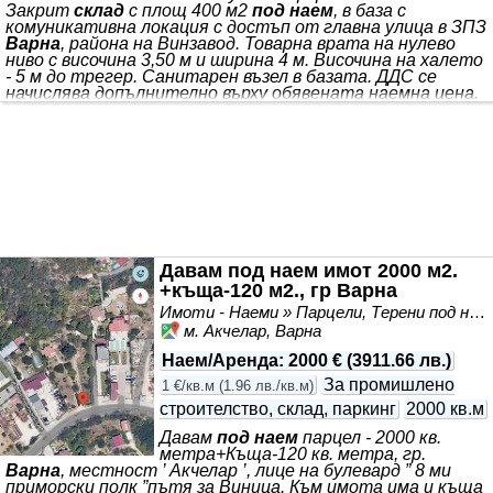
Закрит
склад
с площ 400 м2
под наем
, в база с
комуникативна локация с достъп от главна улица в ЗПЗ
Варна
, района на Винзавод. Товарна врата на нулево
ниво с височина 3,50 м и ширина 4 м. Височина на халето
- 5 м до трегер. Санитарен възел в базата. ДДС се
начислява допълнително върху обявената наемна цена.
Обади се сега и цитирай този код: VA8082 Еднократна
комисионна към агенцията. БГСКЛАД ПРЕДЛАГА
ОФЕРТИ
НАЕМИ
И ПРОДАЖБИ НА
СКЛАДОВЕ
,
ПРОМИШЛЕНИ ПОМЕЩЕНИЯ, ХЛАДИЛНИ КАМЕРИ,
ЦЕХОВЕ, ФАБРИКИ, ЗАВОДИ
Давам под наем имот 2000 м2.
+къща-120 м2., гр Варна
Имоти - Наеми » Парцели, Терени под наем
м. Акчелар, Варна
Наем/Аренда
:
2000 €
(
3911.66 лв.
)
За промишлено
1 €/кв.м
(
1.96 лв./кв.м
)
строителство, склад, паркинг
2000 кв.м
Давам
под наем
парцел - 2000 кв.
метра+Къща-120 кв. метра, гр.
Варна
, местност ’ Акчелар ’, лице на булевард ” 8 ми
приморски полк ”пътя за Виница. Към имота има и къща