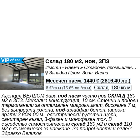
Склад 180 м2, нов, ЗПЗ
Имоти - Наеми » Складове, промишлени и стопански имоти под наем
Западна Пром. Зона, Варна
Месечен наем
:
1440 €
(
2816.40 лв.
)
Склад
180 кв.м
8 €/кв.м
(
15.65 лв./кв.м
)
Агенция ВЕЛДОМ дава
под наем
чисто нов
СКЛАД
180
м2 в ЗПЗ. Метална конструкция, 10 см. Стенни и подови
тврмопанели за оптимален микроклимат, бисочина 7 м,
без вътрешни колони,
под
-шлайфан бетон, широки
врати 3,80/4,00 м. -електрически рулетни щори,
санитарен възел, 3-фазен и монофазен ток. В
съседство самостоятелени
склад
180 м2 и
склад
110
м2 с възможност за наемане. За подробности и оглед:
Здравко Великов