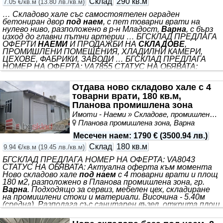
Склад
290 кв.м
7.05 €/кв.м
(
13.80 лв./кв.м
)
… Складово хале със самостоятелен ограден
бетониран двор
под наем
, с пет товарни врати на
нулево ниво, разположено в р-н Младост,
Варна
, с бърз
изход до главни пътни артерии … БГСКЛАД ПРЕДЛАГА
ОФЕРТИ
НАЕМИ
И ПРОДАЖБИ НА
СКЛАДОВЕ
,
ПРОМИШЛЕНИ ПОМЕЩЕНИЯ, ХЛАДИЛНИ КАМЕРИ,
ЦЕХОВЕ, ФАБРИКИ, ЗАВОДИ … БГСКЛАД ПРЕДЛАГА
НОМЕР НА ОФЕРТА: VA7855 СТАТУС НА ОБЯВАТА:
Актуална оферта към момента *** . Халето е с площ
290 м2, а откритата площ пред него - 320 м2.
Отдава ново складово хале с 4
Разполага със санитарен възел. Два портала към
товарни врати, 180 кв.м,
улицата. Височина - около 4.20 метра. Възможно е
обекта да бъде разделен на две и да се наеме от двама
Планова промишлена зона
отделни
Имоти - Наеми » Складове, промишлени и стопански имоти под наем
Планова промишлена зона, Варна
Месечен наем
:
1790 €
(
3500.94 лв.
)
Склад
180 кв.м
9.94 €/кв.м
(
19.45 лв./кв.м
)
БГСКЛАД ПРЕДЛАГА НОМЕР НА ОФЕРТА: VA8043
СТАТУС НА ОБЯВАТА: Актуална оферта към момента
Ново складово хале
под наем
с 4 товарни врати и площ
180 м2, разположено в Планова промишлена зона, гр.
Варна
. Подходящо за сервиз, мебелен цех, складиране
на промишлени стоки и материали. Височина - 5.40м
(средна). Разполага със санитарен възел, открита площ
пред халето около 200 м2. Вътрешни размери на
халето - 23м/7.50м. Размери на товарни врати