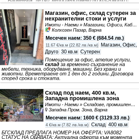
… Варненчик“ №140, непосредствено до кръговото с
бул. „Васил Левски“,
под
Автогарата и близо до Grand
Mall … ! Без комисионна и допълнителни такси за
Магазин, офис, склад сутерен за
наемателя! Приемам предложения и от агенции за
нехранителни стоки и услуги
недвижими имоти. Предлагам самостоятелно
помещение със статут на магазин, разположено на
Имоти - Наеми » Магазини, Офиси, Кабинети, Салони
изключително комуникативно и оживено място - с лице
Колхозен Пазар, Варна
към главен булевард „Владислав *** . Локацията
осигурява постоянен автомобилен и пешеходен поток,
Месечен наем
:
350 €
(
684.54 лв.
)
отлична видимост и лесен достъп
Магазин, Офис,
11.67 €/кв.м
(
22.82 лв./кв.м
)
Друго
30 кв.м
Сутерен
Помещение за офис, ателие услуги,
склад
за временно съхранение на
мебели, техника, оборудване, машини. Без храни и
животни. Времетраене от 1 ден до 2 години. Договора
според срока и стоката.
Склад под наем, 400 кв.м,
Западна промишлена зона
Имоти - Наеми » Складове, промишлени и стопански имоти под наем
Западна Пром. Зона, Варна
Месечен наем
:
1600 €
(
3129.33 лв.
)
Склад
400 кв.м
4 €/кв.м
(
7.82 лв./кв.м
)
БГСКЛАД ПРЕДЛАГА НОМЕР НА ОФЕРТА: VA8082
СТАТУС НА ОБЯВАТА: Актуална оферта към момента