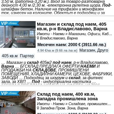
3,50 м, (работна-3,20 м.). Вход за товаро-разтоварна
дейност 4,00 м /2,30 м. -електронна рулетна щора.
Под
-
шлайфан бетон. Наличие на трифазен и монофазен
ток, изнесен на колоните. Обектът е подходящ и за
съхранение на стока, и за чисто производство. За
подробности и оглед: Здравко Великов
Магазин и склад под наем, 405
кв.м, р-н Владиславово, Варна
Имоти - Наеми » Магазини, Офиси, Кабинети, Салони
Владиславово, Варна
Месечен наем
:
2000 €
(
3911.66 лв.
)
Магазин, Друго
4.94 €/кв.м
(
9.66 лв./кв.м
)
405 кв.м
Партер
… Магазин и
склад
405м2
под наем
, р-н Владиславово,
Варна
… БГСКЛАД ПРЕДЛАГА ОФЕРТИ
НАЕМИ
И
ПРОДАЖБИ НА
СКЛАДОВЕ
, ПРОМИШЛЕНИ
ПОМЕЩЕНИЯ, ХЛАДИЛНИ КАМЕРИ, ЦЕХОВЕ, ФАБРИКИ,
ЗАВОДИ … Подходящ за шоурум и
склад
, за фитнес
зала, за ХВП …
Под
- индустриална настилка …
БГСКЛАД ПРЕДЛАГА НОМЕР НА ОФЕРТА: VA7996
СТАТУС НА ОБЯВАТА: Актуална оферта към момента
*** . *** . Търговски обект до главен булевард в район
Склад под наем, 400 кв.м,
Владиславово. Състои се от просторна търговска зала
Западна промишлена зона
с височина 3.80м на 135м2 светла площ, свързана с
Имоти - Наеми » Складове, промишлени и стопански имоти под наем
обслужващи и складови помещения от 130м2 и открита
Западна Пром. Зона, Варна
широка тераса от 70м2 с възможност за
присъединяване към