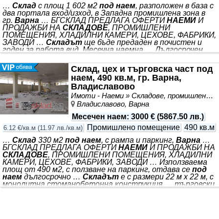
…
Склад
с площ 1 602 м2
под наем
, разположен в база с
два портала вход/изход, в Западна промишлена зона в
гр.
Варна
… БГСКЛАД ПРЕДЛАГА ОФЕРТИ
НАЕМИ
И
ПРОДАЖБИ НА
СКЛАДОВЕ
, ПРОМИШЛЕНИ
ПОМЕЩЕНИЯ, ХЛАДИЛНИ КАМЕРИ, ЦЕХОВЕ, ФАБРИКИ,
ЗАВОДИ …
Складът
ще бъде предаден в почистен и
годен за работа вид. Месечна наемна … Дългосрочен
договор за
наем
… БГСКЛАД ПРЕДЛАГА НОМЕР НА
ОФЕРТА: VA8078 СТАТУС НА ОБЯВАТА: Актуална
Склад, цех и търговска част под
оферта към момента *** . Възможност използване и
наем, 490 кв.м, гр. Варна,
като производствено помещение. Шлайфан бетон,
Владиславово
топлоизолиран, трифазен ток с висока мощност.
Обектът се състои се едно голямо складово
Имоти - Наеми » Складове, промишлени и стопански имоти под наем
помещение с работна
Владиславово, Варна
Месечен наем
:
3000 €
(
5867.50 лв.
)
Промишлено помещение
490 кв.м
6.12 €/кв.м
(
11.97 лв./кв.м
)
…
Склад
330 м2
под наем
, с рампа и паркинг,
Варна
…
БГСКЛАД ПРЕДЛАГА ОФЕРТИ
НАЕМИ
И ПРОДАЖБИ НА
СКЛАДОВЕ
, ПРОМИШЛЕНИ ПОМЕЩЕНИЯ, ХЛАДИЛНИ
КАМЕРИ, ЦЕХОВЕ, ФАБРИКИ, ЗАВОДИ … Използваема
площ от 490 м2, с ползване на паркинг, отдава се
под
наем
дългосрочно …
Складът
е с размери 22 м х 22 м, с
монолитна стоманобетонна конструкция … търговски
дейности, производствен цех за лека промишленост,
склад
за електронна търговия, зала за спортни
дейности … БГСКЛАД ПРЕДЛАГА НОМЕР НА ОФЕРТА:
VA8052 СТАТУС НА ОБЯВАТА: Актуална оферта към