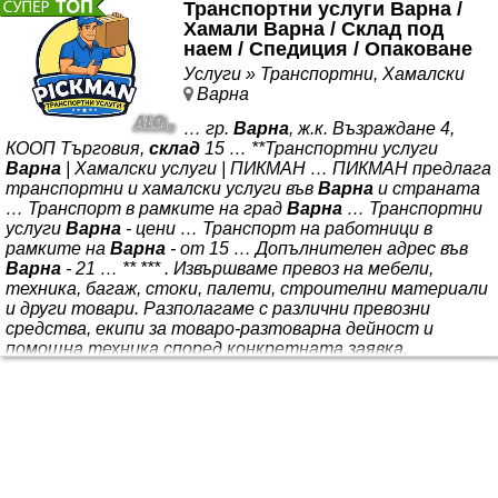
Транспортни услуги Варна /
Хамали Варна / Склад под
наем / Спедиция / Опаковане
Услуги » Транспортни, Хамалски
Варна
… гр.
Варна
, ж.к. Възраждане 4,
КООП Търговия,
склад
15 … **Транспортни услуги
Варна
| Хамалски услуги | ПИКМАН … ПИКМАН предлага
транспортни и хамалски услуги във
Варна
и страната
… Транспорт в рамките на град
Варна
… Транспортни
услуги
Варна
- цени … Транспорт на работници в
рамките на
Варна
- от 15 … Допълнителен адрес във
Варна
- 21 … ** *** . Извършваме превоз на мебели,
техника, багаж, стоки, палети, строителни материали
и други товари. Разполагаме с различни превозни
средства, екипи за товаро-разтоварна дейност и
помощна техника според конкретната заявка.
Актуални предложения и снимки от изпълнени обекти