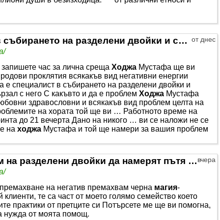
Ходжа Мустафа е специалист в събирането на разделени двойки и семейства
от днес
а/
 запишете час за лична среща
Ходжа
Мустафа ще ви
родови проклятия всякакъв вид негативни енергии
 е специалист в събирането на разделени двойки и
рзал с него С какъвто и да е проблем
Ходжа
Мустафа
юбовни здравословни и всякакъв вид проблем целта на
роблемите на хората той ще ви … Работното време на
ринта до 21 вечерта Дано на никого … ви се наложи не се
се на
ходжа
Мустафа и той ще намери за вашия проблем
Казвам се Ходжа Азизе помагам на разделени двойки да намерят пътя един към друг отново
вчера
а/
 премахване на негатив премахвам черна
магия
-
 клиенти, те са част от моето голямо семейство което
те практики от претците си Потърсете ме ще ви помогна,
а нужда от моята помощ.