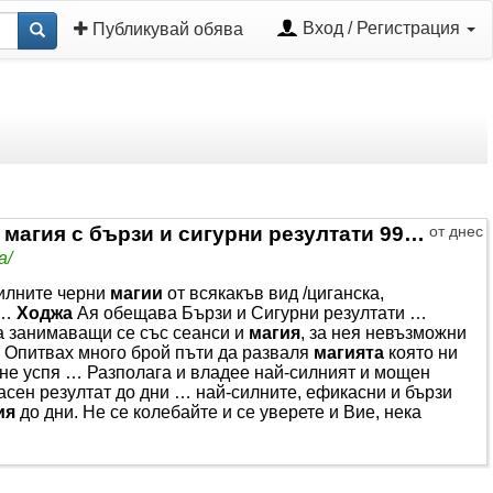
Вход / Регистрация
Публикувай обява
✅Ходжа Ая 🧿- Мощна любовна магия с бързи и сигурни резултати 99999
от днес
а/
силните черни
магии
от всякакъв вид /циганска,
 …
Ходжа
Ая обещава Бързи и Сигурни резултати …
а занимаващи се със сеанси и
магия
, за нея невъзможни
 Опитвах много брой пъти да разваля
магията
която ни
й не успя … Разполага и владее най-силният и мощен
асен резултат до дни … най-силните, ефикасни и бързи
ия
до дни. Не се колебайте и се уверете и Вие, нека