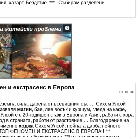
я, хазарт. Бездетие. *** . Събирам разделени
ви житейски проблеми
н и екстрасенс в Европа
от днес
земна сила, дарена от всевищния със … Сихем Улсой
 разваля
магии
, бае, лее восък и куршум, гледа на кафе,
лсой е с 20-годишен стаж в Европа и Азия, работи с хора
од в страната, работи от разстояние … Благодарение на
а именно
ходжа
Сихем Улсой, нейната дарба нейното
 … ТОП ФЕНОМЕН И ЕКСТРАСЕНС В ЕВРОПА ! ***
лиони души в безизходица. *** от различни етноси и