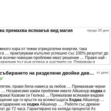
ка премахва всякакъв вид магия
преди 20 дни
ого хора от тежки отрицателни енергии, така
га … практукувам нъпълно успешно със 100% резултат до
че всички човешки проблеми имат решение … Правя най -
равилния път към успеха и щастието си. Откривам и
а хората в нужда и ги насочва по правилния път.
напрежение, безсъние. Помагам за привличане на
Ходжа Айшенур е номер 1 във събирането на разделени двойки дава бърз и ефективен резултат до 72 часа
от днес
а/
лятие, прави бяла намеса за любов … Премахвам черни
я … Независимо какви проблеми имате Айшенур
ходжа
е
 мрака! Казвам се Гюлназ … Премахвам всякакви видове
хищение ще го кръстя на всемогъщата
Ходжа
Айшенур …
лагодарение на
ходжа
Айшенур … . Работи със древни
ат до 72 часа. Гарантирано на хиляда процента! Аз