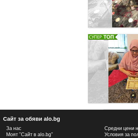
Сайт за обяви alo.bg
За нас
Средни цени н
Моят "Сайт в alo.bg"
Условия за по