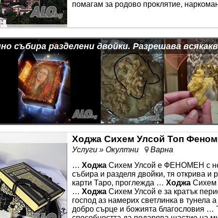
помагам за родово проклятие, наркомани
но събира разделени двойки. Разрешава всякак
Ходжа Сихем Улсой Топ Феноме
Услуги » Окултни
Варна
…
Ходжа
Сихем Улсой е ФЕНОМЕН с не
събира и разделя двойки, тя открива и
карти Таро, проглежда …
Ходжа
Сихем У
…
Ходжа
Сихем Улсой е за кратък пери
господ аз намерих светлинка в тунела 
добро сърце и божията благословия
способността да подарява щастие на ми