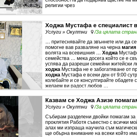
религии чрез
Услуги » Окултни
/За цялата стран
… притеснявайте да звъннете или да се
помогне вав разваляне на черна
магия
волята на всевишния …
Ходжа
Мустафа
семейства … мека досега който се е свъ
успява да разреши семейни житейски л
ходжа
Мустафа не е забогатяване от п
ходжа
Мустафа е всеки ден от 9:00 сут
колебайте и се консултирайте обадете 
желаем ви радост любов …
Услуги » Окултни
/За цялата стран
Събирам разделени двойки помагам за
проклятия Работя съвестно с всички мой
алах ми изпраща научила съм магически
ще обърна внимание на всеки който им