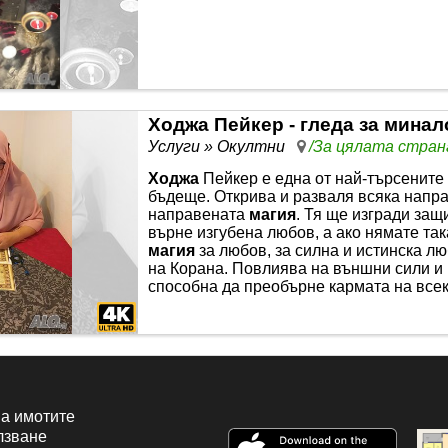
Ходжа Пейкер - гледа за минал
Услуги » Окултни
/За цялата стран
Ходжа
Пейкер е една от най-търсените
бъдеще. Открива и разваля всяка напр
направената
магия
. Тя ще изгради защ
върне изгубена любов, а ако нямате та
магия
за любов, за силна и истинска лю
на Корана. Повлиява на външни сили и 
способна да преобърне кармата на всек
а имотите
лзване