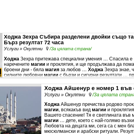
Ходжа Зехра Събира разделени двойки също та
Бърз резултат 72 часа
Услуги » Окултни
/За цялата страна/
Ходжа
Зехра притежава специални умения … Спасила e мн
наречените
магии
и проклятия, и ще продължава да пома
броени дни - бяла
магия
за любов …
Ходжа
Зехра знае, 
силните любовни
магии
с бързи и сигурни резултати … п
развалям черни
магии
и проклятия … . С радост помага н
Променила съм много човешки съдби. Помагам за стрес, 
любовта
Услуги » Окултни
/За цялата стран
Ходжа
Айшенур пречиства родово прок
магии
, всякакъв вид
магии
и прокляти
Вашето спасение! Тя е светлината във
магии
… дете, което с най-голямо въз
Любовта на децата ми, сега са с мен б
мюсюлмански и арабски ритуали. Резулт