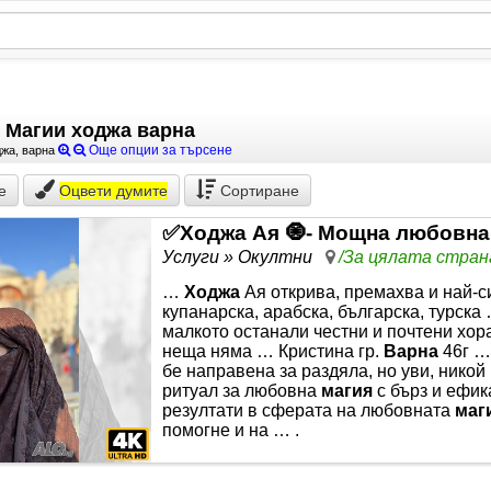
Магии ходжа варна
:
Още опции за търсене
джа, варна
е
Оцвети
думите
Сортиране
Услуги » Окултни
/За цялата стран
…
Ходжа
Ая открива, премахва и най-
купанарска, арабска, българска, турска
малкото останали честни и почтени хор
неща няма … Кристина гр.
Варна
46г …
бе направена за раздяла, но уви, нико
ритуал за любовна
магия
с бърз и ефик
резултати в сферата на любовната
маг
помогне и на … .