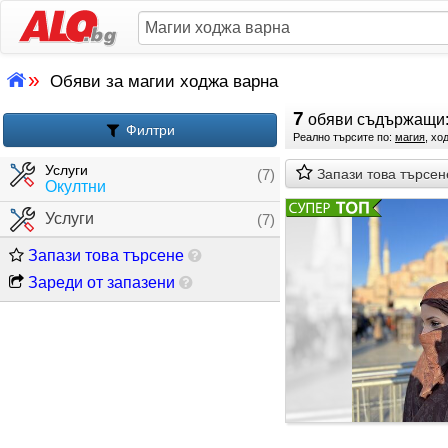
»
Обяви за магии ходжа варна
7
обяви съдържащи
Филтри
Реално търсите по:
магия
, хо
Услуги
(7)
Запази това търсен
Окултни
Услуги
(7)
Запази това търсене
Зареди от запазени