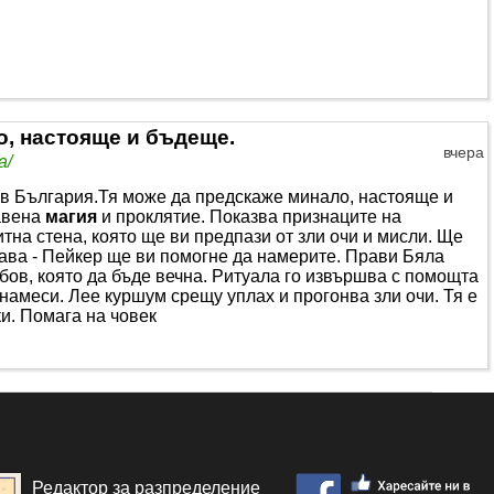
о, настояще и бъдеще.
вчера
а/
 в България.Тя може да предскаже минало, настояще и
авена
магия
и проклятие. Показва признаците на
итна стена, която ще ви предпази от зли очи и мисли. Ще
кава - Пейкер ще ви помогне да намерите. Прави Бяла
бов, която да бъде вечна. Ритуала го извършва с помощта
намеси. Лее куршум срещу уплах и прогонва зли очи. Тя е
и. Помага на човек
Редактор за разпределение