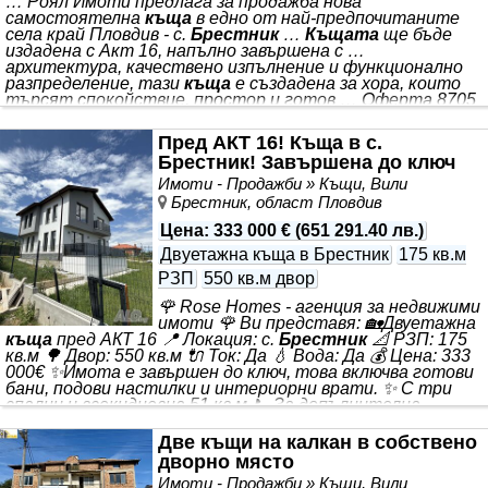
… Роял Имоти предлага за продажба нова
самостоятелна
къща
в едно от най-предпочитаните
села край Пловдив - с.
Брестник
…
Къщата
ще бъде
издадена с Акт 16, напълно завършена с …
архитектура, качествено изпълнение и функционално
разпределение, тази
къща
е създадена за хора, които
търсят спокойствие, простор и готов … Оферта 8705
*** . Съчетаваща модерна *** дом без необходимост от
допълнителни ремонти. РЗП: 175 кв.м Двор: 550 кв.м
Пред АКТ 16! Къща в с.
Разпределение: Първи етаж: ✔ Просторен хол с кухня и
Брестник! Завършена до ключ
трапезария ✔ Склад ✔ Баня с тоалетна ✔ Просторна
веранда Втори етаж: ✔ Три комфортни спални ✔ Баня с
Имоти - Продажби » Къщи, Вили
тоалетна ✔ Перално помещение
Брестник, област Пловдив
Цена
:
333 000 €
(
651 291.40 лв.
)
Двуетажна къща в Брестник
175 кв.м
РЗП
550 кв.м двор
🌹 Rose Homes - агенция за недвижими
имоти 🌹 Ви представя: 🏡Двуетажна
къща
пред АКТ 16 📍 Локация: с.
Брестник
📐 РЗП: 175
кв.м 🌳 Двор: 550 кв.м 🔌 Ток: Да 💧 Вода: Да 💰 Цена: 333
000€ ✨Имота е завършен до ключ, това включва готови
бани, подови настилки и интериорни врати. ✨ С три
спални и всекидневна 51 кв.м 📞 За допълнителна
информация сме на разположение на посочения
телефон. 🔹 Знаете какво търсите? Ще Ви
Две къщи на калкан в собствено
съдействаме да го намерите бързо и без излишно
дворно място
губене на време. 🔹 Още се колебаете? Ще Ви
Имоти - Продажби » Къщи, Вили
запознаем с целия пазар в Пловдив и ще Ви насочим към