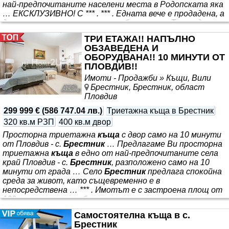
най-предпочитаните населени места в Родопската яка
… ЕКСКЛУЗИВНО! С *** . *** . Едната вече е продадена, а
другата очаква своите нови собственици. Това е дом,
който впечатлява не само с високото качество на
ТРИ ЕТАЖА!! НАПЪЛНО
изпълнение, но и с невероятните панорамни гледки към
ОБЗАВЕДЕНА И
Пловдив и Родопите, спокойствието
ОБОРУДВАНА!! 10 МИНУТИ ОТ
ПЛОВДИВ!!
Имоти - Продажби » Къщи, Вили
Брестник, Брестник, област
Пловдив
299 999 €
(
586 747.04 лв.
)
Триетажна къща в Брестник
320 кв.м РЗП
400 кв.м двор
Просторна триетажна
къща
с двор само на 10 минути
от Пловдив - с.
Брестник
… Предлагаме Ви просторна
триетажна
къща
в едно от най-предпочитаните села
край Пловдив - с.
Брестник
, разположено само на 10
минути от града … Село
Брестник
предлага спокойна
среда за живот, като същевременно е в
непосредствена … *** . Имотът е с застроена площ от
109 кв.м на етаж и обща разгъната застроена площ от
320 кв.м, разположен върху двор от 400 кв.м, който
Самостоятелна къща в с.
предлага прекрасно място за отдих и семейни
Брестник
събирания. В двора са обособени барбекю зона,