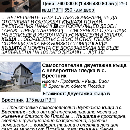
достъп и паркиране. Имаме АКТ 15 - АКТ 16 до месец.
Цена
:
760 000 €
(
1 486 430.80 лв.
)
250
Разпределението е функционално и съобразено
кв.м РЗП
650 кв.м двор
… ВЪТРЕШНИТЕ ТЕЛА СА ТАКА ЗОНИРАНИ, ЧЕ ДА
ОТОПЛЯВАТ И ОХЛАЖДАТ
КЪЩАТА
ПО НАЙ-
ЕФЕКТИВНИЯ НАЧИН! 🅿 👉 ГОЛЯМ ЛИЦЕВ ДВОЕН
ГАРАЖ - ПРЕДСТАВЛЯВАЩ … СИГУРНОСТ С ДАТЧИЦИ
НА ВСЯКЪДЕ В ИМОТА! WI-FI УСИЛВАТЕЛИ В ЦЯЛАТА
КЪЩА
… ОБЗАВЕДЕНИ С ВКУС И СТИЛ, ГЛЕДКИ
СПИРАЩИ ДЪХА БЕЗ БЛИЗКО СТОЯЩИ
КЪЩИ
…
КЪЩАТА
В МОМЕНТА СЕ ДООБЗАВЕЖДА ЩЕ БЪДЕ
ЗАВЪРШЕНА НА 100 КАТО ДИЗАЙН … АКТ 16!
НАПЪЛНО ОБЗАВЕДЕНА
КЪЩА
ДО НАЙ-ПРЕЦИЗНИЯ
ДЕТАЙЛ, ЗАВЪРШЕНА СЪС СТИЛ ПО ИНДИВИДУАЛЕН
Самостоятелна двуетажна къща
… АКТ 16! ✅НА АСФАЛТ - ЦЕЛОГОДИШЕН ДОСТЪП |
✅КАНАЛИЗАЦИЯ | ✅ПРАВА ВОДА | ✅ОТОПЛЕНИЕ И
с невероятна гледка в с.
ОХЛАЖДАНЕ - ЧИЛЪРИ С ПОДОВИ КЛИМАТИЦИ - ***
Брестник
САМОСТОЯТЕЛНА МАСИВНА ПОСТРОЙКА С 56 КВ. М
Имоти - Продажби » Къщи, Вили
Брестник, област Пловдив
Етажност
: Двуетажна къща в
Брестник
175 кв.м РЗП
… Представяме самостоятелна двуетажна
къща
в с.
Брестник
- едно от най-предпочитаните места за
живеене в близост до Пловдив …
Къщата
е просторна,
светла и функционално разпределена, с уютни
помещения … комфорт, тишина и отлична локация
само на минути от Пловдив, тази
къща
е чудесна