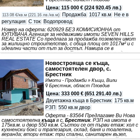
Цена
:
115 000 €
(
224 920.45 лв.
)
Продажба
1017 кв.м
Не е в
113.08 €/кв.м
(
221.16 лв./кв.м
)
регулация
С ток
Водопровод
Номер на оферта: 620929 БЕЗ КОМИСИОННА от
КУПУВАЧА Агениця за недвижими имоти SEVEN HILLS
REAL ESTATE Co предлага за продажба поземлен имот
за жилищно строителство, с обща площ от 1017м² и с
идеални части от път за достъп. Намира се в
северозападната част на с.
Брестник
- чист въздух,
панорамни гледки към Родопите и изключително бърз и
лесен достъп до Пловдив. Парцелът е с издадено
Новострояща се къща,
становище за присъединяване към
самостоятелен двор, с.
електроразпределение от 2025. Разполага с готова
Брестник
връзка към централна канализация и вода. Предлага се
Имоти - Продажби » Къщи, Вили
с готов проект за строителство на двуетажна
къща
и
Брестник, област Пловдив
гараж с РЗП от 315.
Цена
:
333 000 €
(
651 291.40 лв.
)
Двуетажна къща в Брестник
175 кв.м
РЗП
550 кв.м двор
Оферта - 83564 Предлагаме Ви Нова
самостоятелна
къща
в с.
Брестник
. РЗП на имота е
175кв.м. и двор 550 кв.м. Състои се от първи етаж: хол с
кухненски бокс и трапезария, склад, баня и тоалетна,
веранда; втори етаж: три спални, санитарен възел,
перално помещение и гардеробна, две тераси.
Къщата