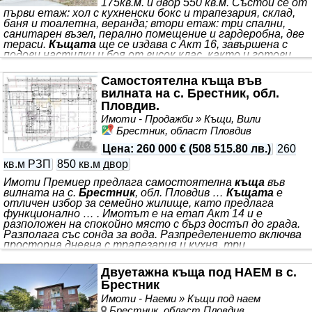
175кв.м. и двор 550 кв.м. Състои се от
първи етаж: хол с кухненски бокс и трапезария, склад,
баня и тоалетна, веранда; втори етаж: три спални,
санитарен възел, перално помещение и гардеробна, две
тераси.
Къщата
ще се издава с Акт 16, завършена с
подови настилки и боя от висок клас, както и готови
санитарни помещения. За повече информация и
организиране на оглед се свържете с нас.
Самостоятелна къща във
вилната на с. Брестник, обл.
Пловдив.
Имоти - Продажби » Къщи, Вили
Брестник, област Пловдив
Цена
:
260 000 €
(
508 515.80 лв.
)
260
кв.м РЗП
850 кв.м двор
Имоти Премиер предлага самостоятелна
къща
във
вилната на с.
Брестник
, обл. Пловдив …
Къщата
е
отличен избор за семейно жилище, като предлага
функционално … . Имотът е на етап Акт 14 и е
разположен на спокойно място с бърз достъп до града.
Разполага със сонда за вода. Разпределението включва
просторна дневна с трапезария и кухня, три
самостоятелни спални, дрешник към родителската
спалня, две бани с тоалетни, складово помещение,
Двуетажна къща под НАЕМ в с.
техническо помещение, перално помещение и покрита
Брестник
веранда. *** разпределение, спокойна среда и
възможност за довършване по предпочитанията на
Имоти - Наеми » Къщи под наем
бъдещия собственик. Ние от екипа
Брестник, област Пловдив