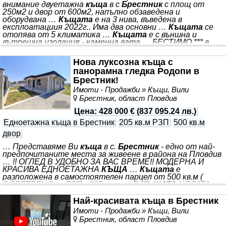
внимание двуетажна
къща
в с
Брестник
с площ от
250м2 и двор от 600м2, напълно обзаведена и
оборудвана …
Къщата
е на 3 нива, въведена в
експлоатациия 2022г.. Има два основни …
Къщата
се
отопява от 5 климатика …
Къщата
е с външна и
вътрешна изолация - каменна вата … БЕСТИМО *** в
модерен стил и висок клас електроуреди. *** етажа за
живеене с 4 спални, просторен хол с камина и кухня, 3
Нова луксозна къща с
тераси, 2 бани с тоалетни, 2 коридора, красиво
панорамна гледка Родопи в
вътрешно стълбище. Просторната панорамна веранда
Брестник!
с красива гледка е оборудвана с електрически перголи.
Приземното ниво е с помощни помещения, които
Имоти - Продажби » Къщи, Вили
Брестник, област Пловдив
Цена
:
428 000 €
(
837 095.24 лв.
)
Едноетажна къща в Брестник
205 кв.м РЗП
500 кв.м
двор
… Представяме Ви
къща
в с.
Брестник
- едно от най-
предпочитаните места за живеене в района на Пловдив
… !! ОГЛЕД В УДОБНО ЗА ВАС ВРЕМЕ!! МОДЕРНА И
КРАСИВА ЕДНОЕТАЖНА
КЪЩА
…
Къщата
е
разположена в самостоятелен парцел от 500 кв.м (
СОБСТВЕНО … РЗП - 205 кв.м. - ( В
КЪЩАТА
ЦЯЛАТА
ПЛОЩ Е ЗА ВАС - БЕЗ ОБЩИ ЧАСТИ …
Къщата
е
изпълнена с висококачествени материали и внимание
Най-красивата къща в Брестник
към всеки … РЕАЛНА И АКТУАЛНА ОБЯВА *** !! *** ,
Имоти - Продажби » Къщи, Вили
съчетаващо спокойствие, чист въздух и бърз достъп до
Брестник, област Пловдив
града. *** УПИ ) *** ) Немски ролетни врата за удобен