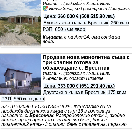
автомобила. Достъпът е по асфалтов път, на 5
Имоти - Продажби » Къщи, Вили
минути от центъра
Вилна Зона, под ресторант Панорама,
Цена
:
260 000 €
(
508 515.80 лв.
)
Едноетажна къща в Брестник
260 кв.м
РЗП
850 кв.м двор
Къщата
е на Акт14, има сонда за
вода.
Продава нова монолитна къща с
три спални готова за
обзавеждане с. Брестник
Имоти - Продажби » Къщи, Вили
Брестник, област Пловдив
Цена
:
333 000 €
(
651 291.40 лв.
)
Двуетажна къща в Брестник
175 кв.м
РЗП
550 кв.м двор
33310102096 ЕКСКЛУЗИВНО!!! Предлагаме ви за
продажба двуетажна
къща
с акт 16 в готова за
нанасяне. с.
Брестник
. Разпределение етаж 1; входно
антре, просторен хол с кухненски бокс, баня с
тоалетна.2 етаж- 3 спални, баня с тоалетна, перално
помещение. Септична яма.