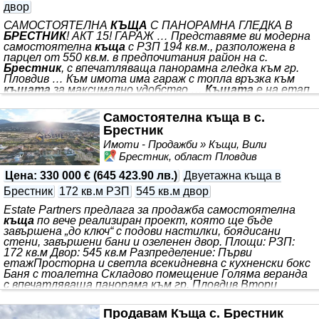
двор
САМОСТОЯТЕЛНА
КЪЩА
С ПАНОРАМНА ГЛЕДКА В
БРЕСТНИК
! АКТ 15! ГАРАЖ … Представяме ви модерна
самостоятелна
къща
с РЗП 194 кв.м., разположена в
парцел от 550 кв.м. в предпочитания район на с.
Брестник
, с впечатляваща панорамна гледка към гр.
Пловдив … Към имота има гараж с топла връзка към
къщата
за максимално удобство …
Къщата
е на етап
Акт 15, със собствен двор и изградена пречиствателна
… ! *** . Имотът е функционално разпределен и
Самостоятелна къща в с.
създаден с мисъл за комфорт и пространство:
Брестник
Просторен хол с трапезария и кухня, с директен излаз
към голяма веранда с изложение запад-север - идеално
Имоти - Продажби » Къщи, Вили
място за почивка с красива
Брестник, област Пловдив
Цена
:
330 000 €
(
645 423.90 лв.
)
Двуетажна къща в
Брестник
172 кв.м РЗП
545 кв.м двор
Estate Partners предлага за продажба самостоятелна
къща
по вече реализиран проект, която ще бъде
завършена „до ключ“ с подови настилки, боядисани
стени, завършени бани и озеленен двор. Площи: РЗП:
172 кв.м Двор: 545 кв.м Разпределение: Първи
етажПросторна и светла всекидневна с кухненски бокс
Баня с тоалетна Складово помещение Голяма веранда
с впечатляваща панорама към гр. Пловдив Втори
етажТри спални Баня с тоалетна Две тераси с
прекрасни гледки Двор и локация: Дворът е с лека
Продавам Къща с. Брестник
денивелация, озеленен по проект, с паркоместа за 2-3