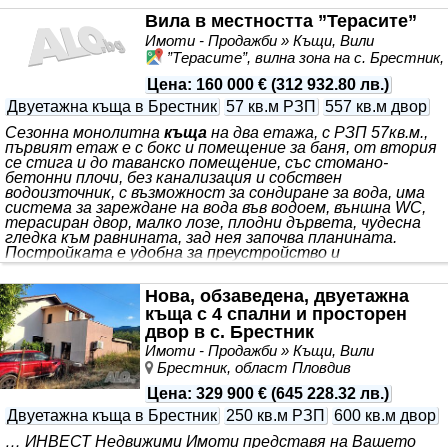
Вила в местността ”Терасите”
Имоти - Продажби » Къщи, Вили
”Терасите”, вилна зона на с. Брестник
Цена
:
160 000 €
(
312 932.80 лв.
)
Двуетажна къща в Брестник
57 кв.м РЗП
557 кв.м двор
Сезонна монолитна
къща
на два етажа, с РЗП 57кв.м.,
първият етаж е с бокс и помещение за баня, от втория
се стига и до таванско помещение, със стомано-
бетонни плочи, без канализация и собствен
водоизточник, с възможност за сондиране за вода, има
система за зареждане на вода във водоем, външна WC,
терасиран двор, малко лозе, плодни дървета, чудесна
гледка към равнината, зад нея започва планината.
Постройката е удобна за преустройство и
разширяване.
Нова, обзаведена, двуетажна
къща с 4 спални и просторен
двор в с. Брестник
Имоти - Продажби » Къщи, Вили
Брестник, област Пловдив
Цена
:
329 900 €
(
645 228.32 лв.
)
Двуетажна къща в Брестник
250 кв.м РЗП
600 кв.м двор
… ИНВЕСТ Недвижими Имоти представя на Вашето