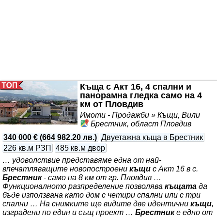
РЗП: 205 кв.м. 🌳 Двор: 500 кв.м. 🏡 Самостоятелен
Къща с Акт 16, 4 спални и
панорамна гледка само на 4
км от Пловдив
Имоти - Продажби » Къщи, Вили
Брестник, област Пловдив
340 000 €
(
664 982.20 лв.
)
Двуетажна къща в Брестник
226 кв.м РЗП
485 кв.м двор
… удоволствие представяме една от най-
впечатляващите новопостроени
къщи
с Акт 16 в с.
Брестник
- само на 8 км от гр. Пловдив …
Функционалното разпределение позволява
къщата
да
бъде използвана като дом с четири спални или с три
спални … На снимките ще видите две идентични
къщи
,
изградени по един и същ проект …
Брестник
е едно от