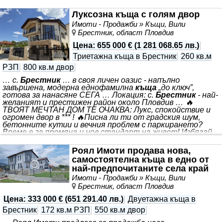
ще се издава с Акт 16, завършена с подови настилки и
боя от висок клас, както и готови санитарни
Луксозна къща с голям двор
помещения. За още повече разкош, двора към имота ще
Имоти - Продажби » Къщи, Вили
бъде озеленен и с направени алеи. Услугите, които
Брестник, област Пловдив
предлага нашата фирма са - Безплатни юридически
консултации, съдействие при одобрение на ипотечен,
Цена
:
655 000 €
(
1 281 068.65 лв.
)
потребителски
Триетажна къща в Брестник
260 кв.м
РЗП
800 кв.м двор
… с.
Брестник
… в своя личен оазис - напълно
завършена, модерна еднофамилна
къща
„до ключ”,
готова за нанасяне СЕГА … Локация: с.
Брестник
- най-
желаният и престижен район около Пловдив … 🔥
ТВОЯТ МЕЧТАН ДОМ ТЕ ОЧАКВА: Лукс, спокойствие и
огромен двор в *** ! 🔥Писна ли ти от градския шум,
бетонните кутии и вечния проблем с паркирането?
Време е за промяна и нов стандарт на живот! Избягай
от хаоса на Пловдив и стъпи *** ! 🏡✨ 📍 *** . Чист
въздух, невероятни гледки и само на минути от града! ⭐
Роял Имоти продава нова,
ЗАЩО ТОЗИ ИМОТ Е ТОЛКОВА СПЕЦИАЛЕН? ⭐ ✅
самостоятелна къща в едно от
ГОТОВА ЗА НАНАСЯНЕ „ДО КЛЮЧ” 🔑Забрави за
най-предпочитаните села край
майстори, прах, нерви и непредвидени
Пловдив - с. Брес..
Имоти - Продажби » Къщи, Вили
Брестник, област Пловдив
Цена
:
333 000 €
(
651 291.40 лв.
)
Двуетажна къща в
Брестник
172 кв.м РЗП
550 кв.м двор