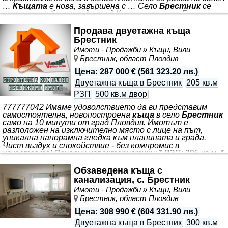
…
Къщата
е нова, завършена с … Село
Брестник
се
разполага в близост до град Куклен и селата Брани поле
и … За повече информация свържете се с нас и
цитирайте референтния номер на имота. Моля,
Продава двуетажна къща
кажете, че сте видeли обявата в alo.bg. Референтен
Брестник
номер: Plv 82228 Отговорен брокер: Петър Петаларев
Имоти - Продажби » Къщи, Вили
*** интерес за закупуване и строеж на нови имот на
Брестник, област Пловдив
негова територия
Цена
:
287 000 €
(
561 323.20 лв.
)
Двуетажна къща в Брестник
205 кв.м
РЗП
500 кв.м двор
777777042 Имаме удоволствието да ви представим
самостоятелна, новопостроена
къща
в село
Брестник
само на 10 минути от град Пловдив. Имотът е
разположен на изключително място с лице на път,
уникална панорамна гледка към планината и града.
Чист въздух и спокойствие - без компромис в
качеството! Основни характеристики: * РЗП: 205 кв.м. *
Парцел: 500 кв.м. * Етажи: 2 * Тухлено монолитно
строителство * Изпълнение: Висококачествени
Обзаведена къща с
материали, бетонени плочи, фасадна изолация с голяма
канализация, с. Брестник
плътност, 6 камерна дограма с троен стъклопакет 4
Имоти - Продажби » Къщи, Вили
сезона, изцяло завършена шпакловка и замазка * Подово
Брестник, област Пловдив
отопление
Цена
:
308 990 €
(
604 331.90 лв.
)
Двуетажна къща в Брестник
300 кв.м