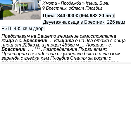
Имоти - Продажби » Къщи, Вили
озеленена градина и пространство за игра, а цялото
Брестник, област Пловдив
място е оградено с масивна
Цена
:
340 000 €
(
664 982.20 лв.
)
Двуетажна къща в Брестник
226 кв.м
РЗП
485 кв.м двор
Представям на Вашето внимание самостоятелна
къща
в с.
Брестник
…
Къщата
е на два етажа с обща
площ от 226кв.м. и парцел 485кв.м … Локация - с.
Брестник
… . *** . Разпределение Първи етаж:
Просторна всекидневна с кухненски бокс и излаз към
веранда с гледка към Пловдив Спалня за гости с
панорама към Родопите Баня с тоалетна Сервизно
помещение под стълбите с изводи за обратна вода
Втори етаж: Спалня със собствена баня и голяма
тераса Спалня с дрешник и тераса Трета спалня с
тераса Използваемо подпокривно пространство с
прозорец Изпълнение и предимства Ел. и ВиК
инсталации