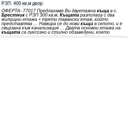
РЗП
400 кв.м двор
ОФЕРТА- 77017 Предлагаме Ви двуетажна
къща
в с.
Брестник
с РЗП 300 кв.м.
Къщата
разполага с два
жилищни етажа + трети тавански етаж, който
представлява … Намира се до нови
къщи
в селото, и е
свързана към канализация … Двата основни етажа на
къщата
са луксозно и стилно обзаведени, което
позволява на новите собственици … Отоплението на
къщата
е решено с инсталиран котел на пелети …
едно отворено помещение със санитарен възел, с
многобройни възможности. *** да се нанесът веднага.
Имота е строен и завършван с много внимание към
детайлите, и с висококачествени материали, мебели и
електроуреди. Разполага с двор от