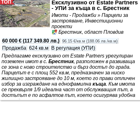
Ексклузивно от Estate Partners
- УПИ за къща в с. Брестник
Имоти - Продажби » Парцели за
застрояване, Инвестиционни
проекти
Брестник, област Пловдив
60 000 €
(
117 349.80 лв.
)
96.15 €/кв.м
(
188.06 лв./кв.м
)
Продажба
624 кв.м
В регулация (УПИ)
Предлагаме ексклузивно от Estate Partners урегулиран
поземлен имот в с.
Брестник
, разположен в развиваща
се зона с ново строителство и бърз достъп до града.
Парцелът е с площ 552 кв.м, предназначен за ниско
жилищно застрояване до 10 м, което го прави отличен
избор за изграждане на еднофамилна
къща
. Към имота
се прехвърля 1/9 идеална част от обслужващия път, а
достъпът е по асфалтов път, което осигурява удобна
целогодишна връзка. Имотът се намира в район с нови
къщи
и красива панорама към околните хълмове.
Парцелът е урбанизиран и запазен като УПИ без срок за
задължително застрояване, което