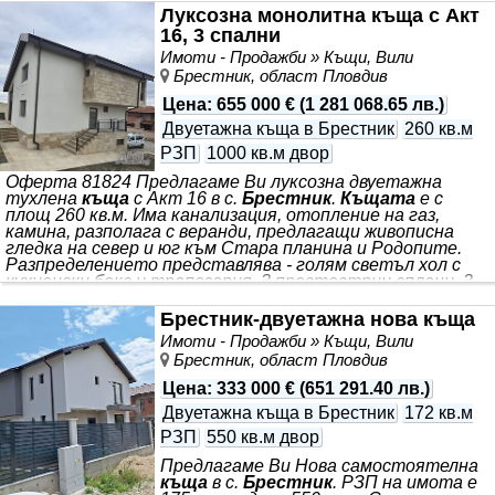
Луксозна монолитна къща с Акт
16, 3 спални
Имоти - Продажби » Къщи, Вили
Брестник, област Пловдив
Цена
:
655 000 €
(
1 281 068.65 лв.
)
Двуетажна къща в Брестник
260 кв.м
РЗП
1000 кв.м двор
Оферта 81824 Предлагаме Ви луксозна двуетажна
тухлена
къща
с Акт 16 в с.
Брестник
.
Къщата
е с
площ 260 кв.м. Има канализация, отопление на газ,
камина, разполага с веранди, предлагащи живописна
гледка на север и юг към Стара планина и Родопите.
Разпределението представлява - голям светъл хол с
кухненски бокс и трапезария, 3 простострни сплани, 3
бани, двоен гараж. Имотът разполага с озеленен двор с
площ 1000 кв.м., с ограда, разположен е от четирите
Брестник-двуетажна нова къща
страни на общински път.
Къщата
е с напълно
Имоти - Продажби » Къщи, Вили
оборудвани бани и тоалетни, завършена е спрямо
Брестник, област Пловдив
всички изисквания за високо качество, устойчивост и
функционалност
Цена
:
333 000 €
(
651 291.40 лв.
)
Двуетажна къща в Брестник
172 кв.м
РЗП
550 кв.м двор
Предлагаме Ви Нова самостоятелна
къща
в с.
Брестник
. РЗП на имота е