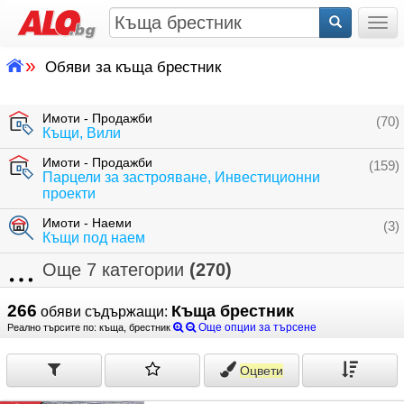
Togg
»
Обяви за къща брестник
Имоти - Продажби
(70)
Къщи, Вили
Имоти - Продажби
(159)
Парцели за застрояване, Инвестиционни
проекти
Имоти - Наеми
(3)
Къщи под наем
Още 7 категории
(270)
266
Къща брестник
обяви съдържащи:
Още опции за търсене
Реално търсите по: къща, брестник
Оцвети