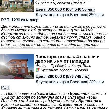
Брестник, област Пловдив
най-подходящото жилище
Цена
:
350 000 €
(
684 540.50 лв.
)
Двуетажна къща в Брестник
350 кв.м
РЗП
1230 кв.м двор
Две монолитни двуетажни
къщи
на калкан в собствено
дворно място с обща застроена площ от 140 м2.
Къщите
са със следното разпределение: първи етаж се
състои от входно антре, дневна с кухня, спалня, баня с
тоалетна, вътрешно стълбище, отвеждащо до втори
етаж; втори етаж се състои от входно антре, три
отделни непреходни спални, вътрешно стълбище,
водещо към таванско помещение. Дворното място е с
площ от 1230 м2. Имота е разположен в спокоен за
Просторна къща с 4 спални и
живеене район, с цялостно изградена инфраструктура,
двор на 5 км от Пловдив
граничи с две асфалтови улици.
Имоти - Продажби » Къщи, Вили
Брестник, област Пловдив
Цена
:
300 000 €
(
586 749 лв.
)
Двуетажна къща в Брестник
220 кв.м
РЗП
… Представяме хубава
къща
в село
Брестник
, само на
5 км от втория по големина град в България - град
Пловдив и на 3 км от град Куклен (между
Брестник
и
Куклен се разполага вилна зона).
Брестник
е сред най-
атрактивните села в областта, като се радва на силен