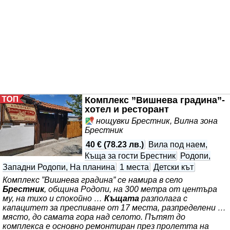
Комплекс ”Вишнева градина”-
хотел и ресторант
нощувки Брестник, Вилна зона
Брестник
40 €
(
78.23 лв.
)
Вила под наем,
Къща за гости Брестник
Родопи,
Западни Родопи, На планина
1 места
Детски кът
Комплекс ”Вишнева градина” се намира в село
Брестник
, община Родопи, на 300 метра от центъра
му, на тихо и спокойно …
Къщата
разполага с
капацитет за преспиване от 17 места, разпределени …
място, до самата гора над селото. Пътят до
комплекса е основно ремонтиран през пролетта на