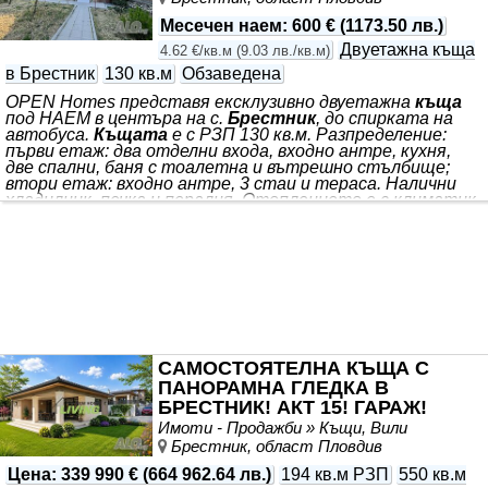
Месечен наем
:
600 €
(
1173.50 лв.
)
Двуетажна къща
4.62 €/кв.м
(
9.03 лв./кв.м
)
в Брестник
130 кв.м
Обзаведена
OPEN Homes представя ексклузивно двуетажна
къща
под НАЕМ в центъра на с.
Брестник
, до спирката на
автобуса.
Къщата
е с РЗП 130 кв.м. Разпределение:
първи етаж: два отделни входа, входно антре, кухня,
две спални, баня с тоалетна и вътрешно стълбище;
втори етаж: входно антре, 3 стаи и тераса. Налични
хладилник, печка и пералня. Отоплението е с климатик.
Дворът е с площ 500 кв.м. Има барбекю, навес, засадени
овощни дръвчета и лозе. С възможност за паркиране на
2 коли в двора. Има възможност за наемане и на
партерно помещение 18 кв.м. след ремонт на центъра в
селото. Оферта 01713 За повече
САМОСТОЯТЕЛНА КЪЩА С
ПАНОРАМНА ГЛЕДКА В
БРЕСТНИК! АКТ 15! ГАРАЖ!
Имоти - Продажби » Къщи, Вили
Брестник, област Пловдив
Цена
:
339 990 €
(
664 962.64 лв.
)
194 кв.м РЗП
550 кв.м