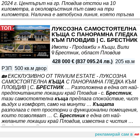
2024 г. Центърът на гр. Пловдив отстои на 10
километра, а околовръстния път само на три
километра. Налична е автобусна линия, която тръгва
от центъра на селото в посока Пловдив и Куклен.
Близостта до околовръстния път на гр. Пловдив прави
ЛУКСОЗНА САМОСТОЯТЕЛНА
лесно и бързо придвижването по посока София,
КЪЩА С ПАНОРАМНА ГЛЕДКА
Асеновград, Бачково и Смолян. *** в 7 уютни
КЪМ ПЛОВДИВ | С. БРЕСТНИК
Имоти - Продажби » Къщи, Вили
Брестник, област Пловдив
428 000 €
(
837 095.24 лв.
)
205 кв.м
РЗП
500 кв.м двор
🏡 ЕКСКЛУЗИВНО ОТ TRIVIUM ESTATE - ЛУКСОЗНА
САМОСТОЯТЕЛНА
КЪЩА
С ПАНОРАМНА ГЛЕДКА КЪМ
ПЛОВДИВ | С.
БРЕСТНИК
… Разположена в една от най-
предпочитаните локации край Пловдив - с.
Брестник
,
тази самостоятелна
къща
предлага спокойствие, чист
въздух и комфорт, само на минути …
Къщата
разполага с пет просторни и функционални помещения,
които позволяват … С.
Брестник
е една от най-
желаните локации край Пловдив, известна с чистия …
Представяме Ви изключителен имот, съчетаващ висок
клас строителство, простор и впечатляваща
рекламирай сам в
панорамна гледка към град Пловдив. *** от града. 📐