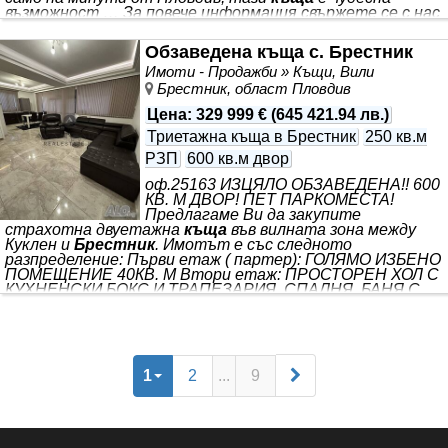
възможност … За повече информация свържете се с нас
и цитирайте референтния номер на имота. Моля,
кажете, че сте видeли обявата в този сайт.
Обзаведена къща с. Брестник
Референтен номер: PLV-141075 *** . Тихо и спокойно
Имоти - Продажби » Къщи, Вили
място с чист въздух в подножието на Родопите и на
минути от града. Сградата е с Акт 14. Имотът с РЗП
Брестник, област Пловдив
175 кв.м разполага с двор с площ
Цена
:
329 999 €
(
645 421.94 лв.
)
Триетажна къща в Брестник
250 кв.м
РЗП
600 кв.м двор
оф.25163 ИЗЦЯЛО ОБЗАВЕДЕНА!! 600
КВ. М ДВОР! ПЕТ ПАРКОМЕСТА!
Предлагаме Ви да закупите
страхотна двуетажна
къща
във вилната зона между
Куклен и
Брестник
. Имотът е със следното
разпределение: Първи етаж ( партер): ГОЛЯМО ИЗБЕНО
ПОМЕЩЕНИЕ 40КВ. М Втори етаж: ПРОСТОРЕН ХОЛ С
КУХНЕНСКИ БОКС И ТРАПЕЗАРИЯ, СПАЛНЯ, БАНЯ С
ТОАЛЕТНА, КИЛЕР, АНТРЕ И СТРАХОТНА ПАНОРАМНА
ВЕРАНДА 40КВ. М. Трети етаж: ТРИ ГОЛЕМИ СПАЛНИ
СЪС САМОСТОЯТЕЛНИ ТЕРАСИ, КОРИДОР И БАНЯ С
ТОАЛЕТНА. Жилището, което Ви предлагаме да
закупите се продава изцяло обзаведено, което Ви дава
1
2
...
9
пълната възможност да се нанесете