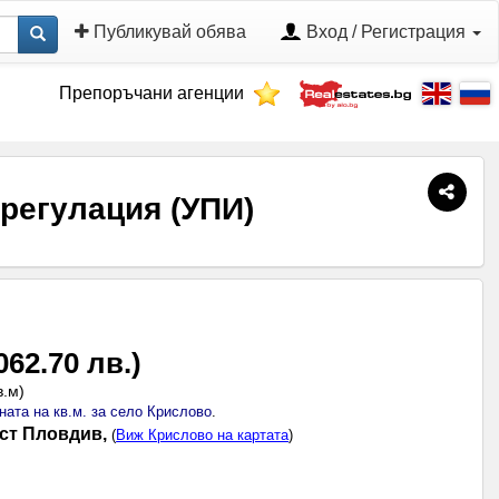
Публикувай обява
Вход / Регистрация
Препоръчани агенции
 регулация (УПИ)
062.70 лв.
)
в.м
)
ната на кв.м. за село Крислово
.
аст Пловдив,
(
Виж Крислово на картата
)