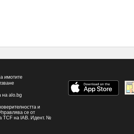
а имотите
лзване
 на alo.bg
поверителността и
 Управлява се от
а TCF на IAB. Идент. №