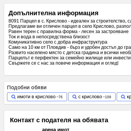
Допълнителна информация
8091 Парцел в с. Крислово - идеален за строителство, с
Предлагаме ви отличен парцел в село Крислово, разпол
Равен терен с правилна форма - лесен за застрояване
Ток и вода в непосредствена близост
Комуникативно село с добра инфраструктура
Само на 10 км от Пловдив - бърз и удобен достъп до гр
Развито населено място с детска градина и всички нео
Парцелът е перфектен за семейно жилище или инвести
Свържете се с нас за повече информация и оглед!
Подобни обяви
имоти в крислово
с крислово
к
Контакт с подателя на обявата
арена имот