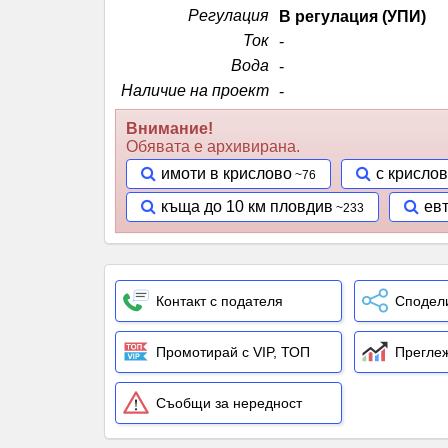
Регулация
В регулация (УПИ)
Ток
-
Вода
-
Наличие на проект
-
Внимание!
Обявата е архивирана.
имоти в крислово
с крисло
къща до 10 км пловдив
ев
Контакт с подателя
Сподел
Промотирай с VIP, ТОП
Преглеж
Съобщи за нередност