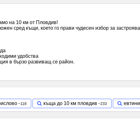
амо на 10 км от Пловдив!
ожен сред къщи, което го прави чудесен избор за застроява
ада
бходими удобства
ция в бързо развиващ се район.
рислово
къща до 10 км пловдив
евтини