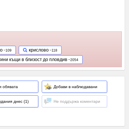
во
крислово
тини къщи в близост до пловдив
и обявата
Добави в наблюдавани
дания днес (1)
Не поддържа коментари