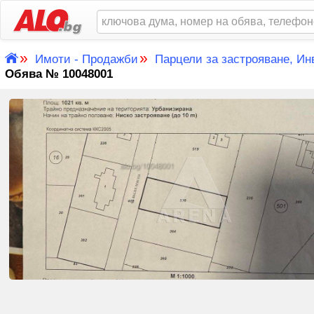
»
»
Имоти - Продажби
Парцели за застрояване, Ин
Обява № 10048001