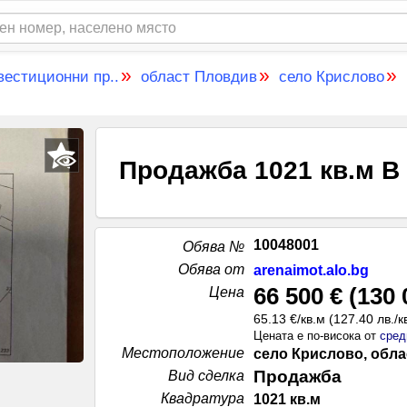
»
»
»
вестиционни пр..
област Пловдив
село Крислово
Продажба 1021 кв.м В
10048001
Обява №
Обява от
arenaimot.alo.bg
66 500 €
(
130 
Цена
65.13 €/кв.м
(
127.40 лв./к
Цената е по-висока от
сред
Местоположение
село Крислово, обл
Продажба
Вид сделка
Квадратура
1021 кв.м