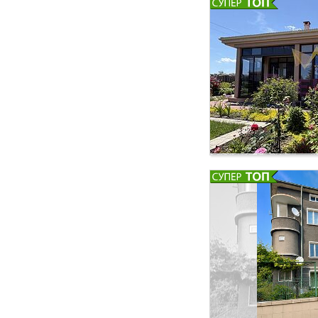
влиза в ПАРКОМЯСТ
спокойния живот и
Светла дневна с ку