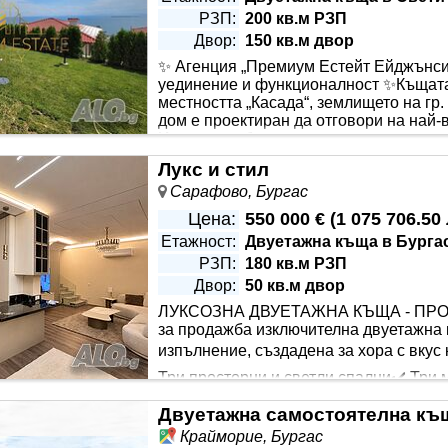
РЗП:
200 кв.м РЗП
Двор:
150 кв.м двор
✨ Агенция „Премиум Естейт Ейджънси“
уединение и функционалност ✨Къщата 
местността „Касада“, землището на гр.
дом е проектиран да отговори на най-
Имотът ще бъде цялостно завършен и л
 да бъдат намесени и вашите изисквания и предпочитания 
Лукс и стил
ски възду..
Сарафово, Бургас
Цена:
550 000 €
(
1 075 706.50 
Етажност:
Двуетажна къща в Бурга
РЗП:
180 кв.м РЗП
Двор:
50 кв.м двор
ЛУКСОЗНА ДВУЕТАЖНА КЪЩА - ПРО
за продажба изключителна двуетажна 
изпълнение, създадена за хора с вкус 
Три просторни и светли спални✔️ Три 
ранство за семейни събирания✔️ Отделна трапезария, идеал
ионално разпределение✔️ Просторна зимна градина, предл
Крайморие, Бургас