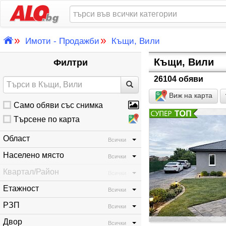
»
»
Имоти - Продажби
Къщи, Вили
Къщи, Вили
Филтри
26104 обяви
Виж на карта
Само обяви със снимка
Търсене по карта
Област
Всички
Населено място
Всички
Квартал/Район
Всички
Етажност
Всички
РЗП
Всички
Двор
Всички