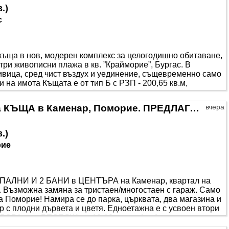
в.
)
с
ъща в нов, модерен комплекс за целогодишно обитаване,
ри живописни плажа в кв. ”Крайморие”, Бургас. В
ивица, сред чист въздух и уединение, същевременно само
и на имота Къщата е от тип Б с РЗП - 200,65 кв.м,
 кв.м с две паркоместа. Разпределение: • етаж 1: антре,
лад, две бани с тоалет, две тераси. Има възможност за
Собственик продава луксозна КЪЩА в Каменар, Поморие. ПРЕДЛАГАМ КОМИСИОННА НА БРОКЕРИ!
вчера
в.
)
рие
 СПАЛНИ И 2 БАНИ в ЦЕНТЪРА на Каменар, квартал на
 Възможна замяна за тристаен/многостаен с гараж. Само
а Поморие! Намира се до парка, църквата, два магазина и
р с плодни дървета и цветя. Едноетажна е с усвоен втори
•В ДВОРА има БЕСЕДКА за 10-12 души, барбекю и външна
блицовъчен камък и масивен дъб. •От АСФАЛТОВА улица се