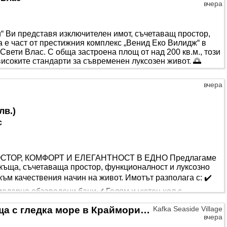
вчера
 Ви представя изключителен имот, съчетаващ простор,
е част от престижния комплекс „Венид Еко Вилидж“ в
 Свети Влас. С обща застроена площ от над 200 кв.м., този
високите стандарти за съвременен луксозен живот. 🌅
уксозно обзаведен (до средата на м. Август, като
в процеса на завършване). Той съчетава по уникален
вчера
лв.
)
с
СТОР, КОМФОРТ И ЕЛЕГАНТНОСТ В ЕДНО Предлагаме
къща, съчетаваща простор, функционалност и луксозно
към качествения начин на живот. Имотът разполага с: ✔️
модерно обзаведени бани✔️ Голям и уютен хол с
на за посрещане на гости✔️ Луксозна кухня с висок клас
Двуетажна самостоятелна къща с гледка море в Крайморие. Акт 14!
Kafka Seaside Village
вчера
агаща комфорт през всички сезони✔️ Практично мокро п..