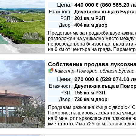
Цена:
440 000 €
(
860 565.20 л
Етажност:
Двуетажна къща в Бурга
РЗП:
201 кв.м РЗП
Двор:
404 кв.м двор
Представяме за продажба двуетажна к
разположен на уникално място между т
непосредствена близост до плажната 
на 6 км от центъра на града. Параметр
ситуирана върху двор с площ от 404.59
итарно помещение, склад, веранда; • етаж 2: три спални, ск
Каменар, Поморие, област Бургас
Цена:
270 000 €
(
528 074.10 л
Етажност:
Двуетажна къща в Помо
РЗП:
155 кв.м РЗП
Двор:
730 кв.м двор
Продавам разкошна къща с двор с 4
Поморие, на широка асфалтова улица.
на 6 мин. от първокласните плажове н
кметството. Има 725 кв.м. слънчев дво
етаж!!! 74 кв.м. ЗП и 155 кв.м. РЗП 
 и инсталация за поливане. •Има СКЛАД. Оградата е от о