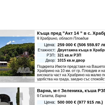
 на строеж на етап акт 14. Цената е за завършено състояние
Къща пред ”Акт 14 ” в с. Хра
Храбрино, област Пловдив
Цена:
259 000 €
(
506 559.97 л
Етажност:
Двуетажна къща в Храб
РЗП:
321 кв.м РЗП
Двор:
1015 кв.м двор
Подкрепа Имоти представя на Вашето 
Храбрино на 10 км. от гр. Пловдив и н
високата част на Храбрино на малко п
удобства на града, заедно със спокой
в парцел от 1 015 кв.м. и самата къща е
в.м. - Трапезария - 16 кв.м. - Веранда - 16 кв.м. - Спланя № 
Варна, м-т Зеленика, къша РЗП
Галата, Варна
Цена:
500 000 €
(
977 915 лв.
)