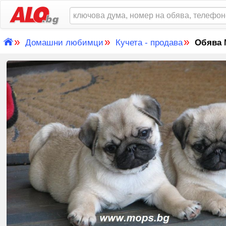
»
»
»
Домашни любимци
Кучета - продава
Обява 