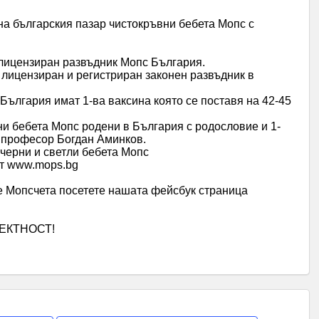
а българския пазар чистокръвни бебета Мопс с
 лицензиран развъдник Мопс България.
лицензиран и регистриран законен развъдник в
България имат 1-ва ваксина която се поставя на 42-45
и бебета Мопс родени в България с родословие и 1-
т професор Богдан Аминков.
 черни и светли бебета Мопс
йт www.mops.bg
е Мопсчета посетете нашата фейсбук страница
ЕКТНОСТ!