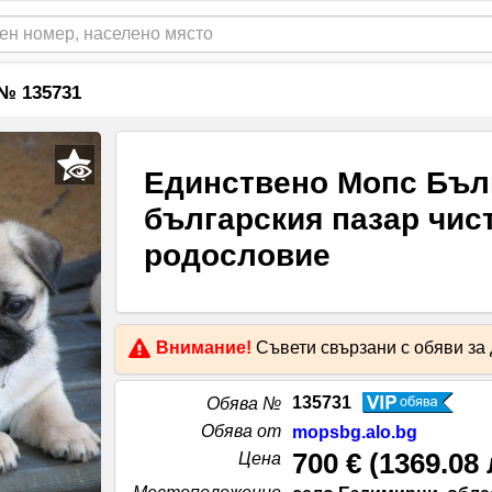
№ 135731
Единствено Мопс Бъл
българския пазар чис
родословие
Внимание!
Съвети свързани с обяви за
135731
Обява №
Обява от
mopsbg.alo.bg
700 €
(
1369.08 
Цена