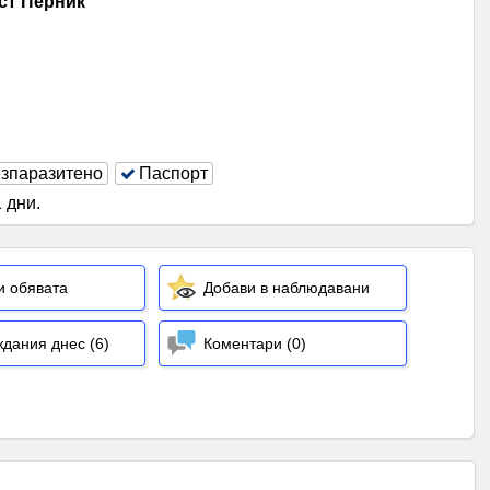
ст Перник
зпаразитено
Паспорт
 дни
.
и обявата
Добави в наблюдавани
дания днес (6)
Коментари (0)