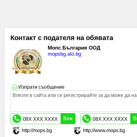
Контакт с подателя на обявата
Мопс България ООД
mopsbg.alo.bg
Изпрати съобщение
Влезте в сайта или се регистрирайте за да може да 
Виж
В
08X XXX XXXX
08X XXX XXXX
http://mops.bg
http://www.mops.bg