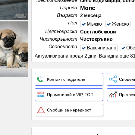
Местоположение
село Ездимирци, обла
Мопс
Порода
Възраст
2 месеца
Пол
Мъжко
Женско
Цвят/окраска
Светлобежови
Чистокръвност
Чистокръвно
Особености
Ваксинирано
Обе
Актуализирана преди 2 дни
.
Валидна още 81
Контакт с подателя
Сподел
Промотирай с VIP, ТОП
Преглеж
Съобщи за нередност