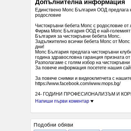
Допълнителна информация
Единствено Мопс България ООД предлага н
родословие
Чистокръвни бебета Мопс с родословие от
Фирма Мопс България ООД е най-големият 
България за чистокръвни бебета Мопс.
Задължително всички бебета Мопс от Мопс 
дни!
Мопс България предлага чистокръвни клубн
година здравословна гаранция призната о
Разполагаме с голям избор на чистокръвни
За повече информация посетете нашия са
За повече снимки и видеоклипчета с нашит
https://www.facebook.com/www.mops.bg/
24- ГОДИНИ ПРОФЕСИОНАЛИЗЪМ И КОР
Напиши първи коментар
Подобни обяви