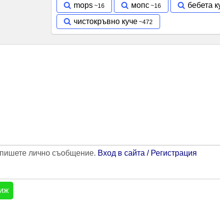
mops
мопс
бебета к
чистокръвно куче
напишете лично съобщение.
Вход в сайта / Регистрация
иж