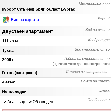
Местоположение
курорт Слънчев бряг, област Бургас
Карта
Виж на картата
Вид на имота
Двустаен апартамент
Квадратура
111 кв.м
Вид строителство
Тухла
Година на строителство
2006 г.
(годината може да е ориентировъчна)
Степен на завършеност
Готов (завършен)
Номер на етажа
4 етаж
Етаж
Непоследен
Особености
Асансьор
Обзаведен