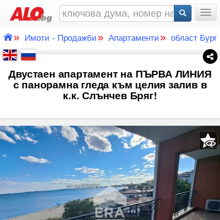
Togg
»
»
»
Имоти - Продажби
Апартаменти
област Бург
Двустаен апартамент на ПЪРВА ЛИНИЯ
с панорамна гледа към целия залив в
к.к. Слънчев Бряг!