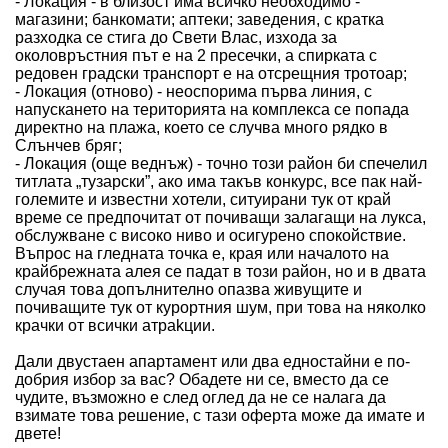
- Локация - в близост има всичко необходимо -
магазини; банкомати; аптеки; заведения, с кратка
разходка се стига до Свети Влас, изхода за
околовръстния път е на 2 пресечки, а спирката с
редовен градски транспорт е на отсрещния тротоар;
- Локация (отново) - неоспорима първа линия, с
напускането на територията на комплекса се попада
директно на плажа, което се случва много рядко в
Слънчев бряг;
- Локация (още веднъж) - точно този район би спечелил
титлата „тузарски”, ако има такъв конкурс, все пак най-
големите и известни хотели, ситуирани тук от край
време се предпочитат от почиващи залагащи на лукса,
обслужване с високо ниво и осигурено спокойствие.
Въпрос на гледната точка е, края или началото на
крайбрежната алея се падат в този район, но и в двата
случая това допълнително опазва живущите и
почиващите тук от курортния шум, при това на няколко
крачки от всички атраkции.
Дали двустаен апартамент или два едностайни е по-
добрия избор за вас? Обадете ни се, вместо да се
чудите, възможно е след оглед да не се налага да
взимате това решение, с тази оферта може да имате и
двете!