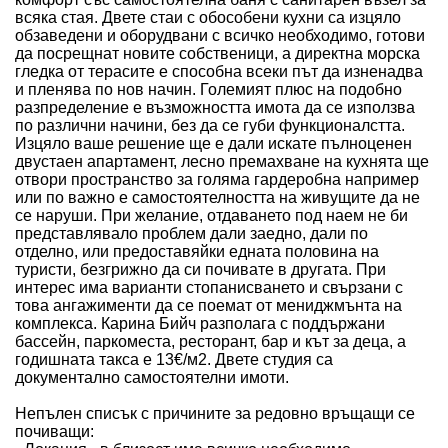
всяка стая. Двете стаи с обособени кухни са изцяло
обзаведени и оборудвани с всичко необходимо, готови
да посрещнат новите собственици, а директна морска
гледка от терасите е способна всеки път да изненадва
и пленява по нов начин. Големият плюс на подобно
разпределение е възможността имота да се използва
по различни начини, без да се губи функционалстта.
Изцяло ваше решение ще е дали искате пълноценен
двустаен апартамент, лесно премахване на кухнята ще
отвори пространство за голяма гардеробна например
или по важно е самостоятелността на живущите да не
се наруши. При желание, отдаването под наем не би
представлявало проблем дали заедно, дали по
отделно, или предоставяйки едната половина на
туристи, безгрижно да си почивате в другата. При
интерес има варианти стопанисването и свързани с
това ангажименти да се поемат от мениджмънта на
комплекса. Карина Бийч разполага с поддържани
бассейн, паркоместа, ресторант, бар и кът за деца, а
годишната такса е 13€/м2. Двете студия са
документално самостоятелни имоти.
Непълен списък с причините за редовно връщащи се
почиващи: