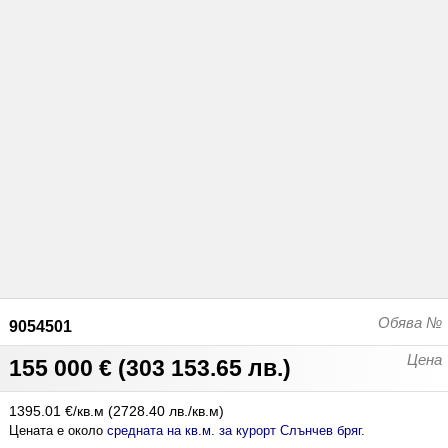
Обява №
9054501
Цена
155 000 €
(
303 153.65 лв.
)
1395.01 €/кв.м
(
2728.40 лв./кв.м
)
Цената е около
средната на кв.м. за курорт Слънчев бряг
.