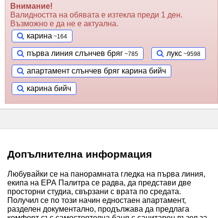
Внимание!
Валидността на обявата е изтекла преди 1 ден.
Възможно е да не е актуална.
карина
първа линия слънчев бряг
лукс
апартамент слънчев бряг карина бийч
карина бийч
Допълнителна информация
Любувайки се на панорамната гледка на първа линия,
екипа на ЕРА Палитра се радва, да представи две
просторни студиа, свързани с врата по средата.
Получил се по този начин едностаен апартамент,
разделен документално, продължава да предлага
комфорт със самостоятелна баня с санитарен възел за