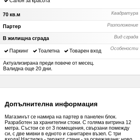
Салон за красота
Квадратура
70 кв.м
Разположение
Партер
Вид сграда
В жилищна сграда
Особености
Паркинг
Тоалетна
Товарен вход
Актуализирана преди повече от месец
.
Валидна още 20 дни
.
Допълнителна информация
Магазинът се намира на партер в панелен блок.
Разработен за хранителни стоки. С голяма витрина 12
метра. Състои се от 3 помещения, свързани помежду
си, с две мивки в едното и санитарен възел. С три
входа! Настилка - теракот, стени - за освежаване; ново