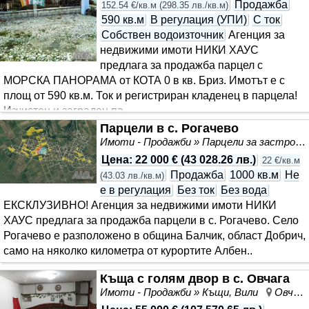
Продажба
152.54 €/кв.м
(
298.35 лв./кв.м
)
590 кв.м
В регулация (УПИ)
С ток
Собствен водоизточник
Агенция за
недвижими имоти НИКИ ХАУС
предлага за продажба парцел с
МОРСКА ПАНОРАМА от КОТА 0 в кв. Бриз. Имотът е с
площ от 590 кв.м. Ток и регистриран кладенец в парцела!
Изчистен и заграден па..
Парцели в с. Рогачево
Имоти - Продажби » Парцели за застрояване, Инвестиционни проекти
Цена
:
22 000 €
(
43 028.26 лв.
)
22 €/кв.м
Продажба
1000 кв.м
Не
(
43.03 лв./кв.м
)
е в регулация
Без ток
Без вода
ЕКСКЛУЗИВНО! Агенция за недвижими имоти НИКИ
ХАУС предлага за продажба парцели в с. Рогачево. Село
Рогачево е разположено в община Балчик, област Добрич,
само на няколко километра от курортите Албен..
Къща с голям двор в с. Овчага
Имоти - Продажби » Къщи, Вили
Овчага, област Варна