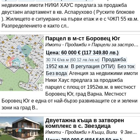
недвижими имоти НИКИ ХАУС предлага за продажба
двустаен апартамент в кв. Аспарухово ( Руските блокове
). Жилището е ситуирано на първи етаж и е с ЧЖП 55 кв.м.
Разпределението е както сл..
Парцел в м-ст Боровец Юг
Имоти - Продажби » Парцели за застрояване, Инвестиционни проекти
Цена
:
60 000 €
(
117 349.80 лв.
)
Продажба
30.74 €/кв.м
(
60.12 лв./кв.м
)
1952 кв.м
В регулация (УПИ)
Без ток
Без вода
Агенция за недвижими имоти
Ники Хаус предлага за продажба
парцел с площ от 1952кв.м. в местност
Боровец Юг, град Варна. Местност
Боровец Юг е една от най-бързо развиващите се и зелени
зони на град В..
Двуетажна къща в затворен
комплекс в с. Звездица
Имоти - Продажби » Къщи, Вили
Звездица, област Варна