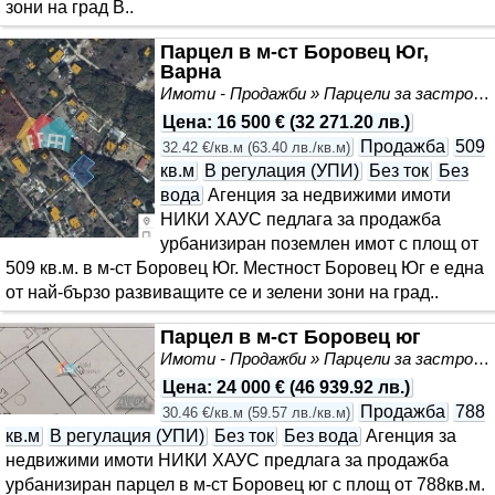
зони на град В..
Парцел в м-ст Боровец Юг,
Варна
Имоти - Продажби » Парцели за застрояване, Инвестиционни проекти
Цена
:
16 500 €
(
32 271.20 лв.
)
Продажба
509
32.42 €/кв.м
(
63.40 лв./кв.м
)
кв.м
В регулация (УПИ)
Без ток
Без
вода
Агенция за недвижими имоти
НИКИ ХАУС педлага за продажба
урбанизиран поземлен имот с площ от
509 кв.м. в м-ст Боровец Юг. Местност Боровец Юг е една
от най-бързо развиващите се и зелени зони на град..
Парцел в м-ст Боровец юг
Имоти - Продажби » Парцели за застрояване, Инвестиционни проекти
Цена
:
24 000 €
(
46 939.92 лв.
)
Продажба
788
30.46 €/кв.м
(
59.57 лв./кв.м
)
кв.м
В регулация (УПИ)
Без ток
Без вода
Агенция за
недвижими имоти НИКИ ХАУС предлага за продажба
урбанизиран парцел в м-ст Боровец юг с площ от 788кв.м.