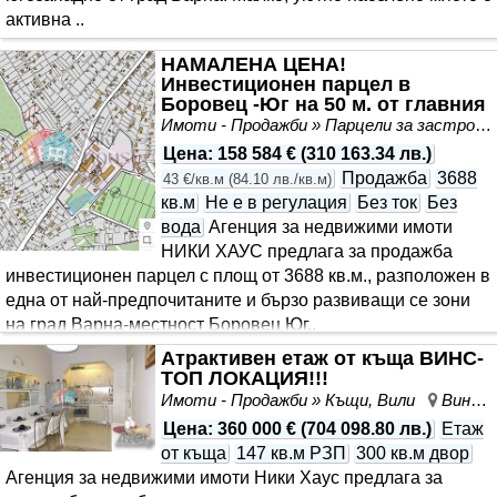
активна ..
НАМАЛЕНА ЦЕНА!
Инвестиционен парцел в
Боровец -Юг на 50 м. от главния
път
Имоти - Продажби » Парцели за застрояване, Инвестиционни проекти
Цена
:
158 584 €
(
310 163.34 лв.
)
Продажба
3688
43 €/кв.м
(
84.10 лв./кв.м
)
кв.м
Не е в регулация
Без ток
Без
вода
Агенция за недвижими имоти
НИКИ ХАУС предлага за продажба
инвестиционен парцел с площ от 3688 кв.м., разположен в
една от най-предпочитаните и бързо развиващи се зони
на град Варна-местност Боровец Юг..
Атрактивен етаж от къща ВИНС-
ТОП ЛОКАЦИЯ!!!
Имоти - Продажби » Къщи, Вили
Винс, Варна, област Варна
Цена
:
360 000 €
(
704 098.80 лв.
)
Етаж
от къща
147 кв.м РЗП
300 кв.м двор
Агенция за недвижими имоти Ники Хаус предлага за