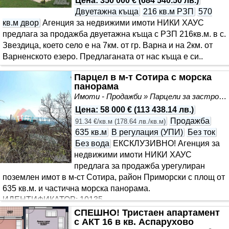
Цена
:
350 000 €
(
684 540.50 лв.
)
Двуетажна къща
216 кв.м РЗП
570
кв.м двор
Агенция за недвижими имоти НИКИ ХАУС
предлага за продажба двуетажна къща с РЗП 216кв.м. в с.
Звездица, което село е на 7км. от гр. Варна и на 2км. от
Варненското езеро. Предлаганата от нас къща е си..
Парцел в м-т Сотира с морска
панорама
Имоти - Продажби » Парцели за застрояване, Инвестиционни проекти
Цена
:
58 000 €
(
113 438.14 лв.
)
Продажба
91.34 €/кв.м
(
178.64 лв./кв.м
)
635 кв.м
В регулация (УПИ)
Без ток
Без вода
ЕКСКЛУЗИВНО! Агенция за
недвижими имоти НИКИ ХАУС
предлага за продажба урегулиран
поземлен имот в м-ст Сотира, район Приморски с площ от
635 кв.м. и частична морска панорама.
ИДЕНТИФИКАТОР: 10135...
СПЕШНО! Тристаен апартамент
с АКТ 16 в кв. Аспарухово