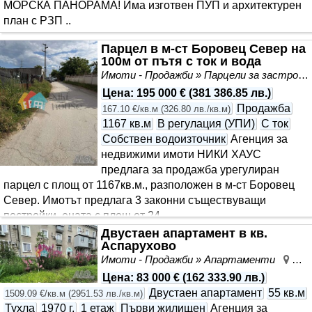
МОРСКА ПАНОРАМА! Има изготвен ПУП и архитектурен
план с РЗП ..
Парцел в м-ст Боровец Север на
100м от пътя с ток и вода
Имоти - Продажби » Парцели за застрояване, Инвестиционни проекти
Цена
:
195 000 €
(
381 386.85 лв.
)
Продажба
167.10 €/кв.м
(
326.80 лв./кв.м
)
1167 кв.м
В регулация (УПИ)
С ток
Собствен водоизточник
Агенция за
недвижими имоти НИКИ ХАУС
предлага за продажба урегулиран
парцел с площ от 1167кв.м., разположен в м-ст Боровец
Север. Имотът предлага 3 законни съществуващи
постройки, ената с площ от 24..
Двустаен апартамент в кв.
Аспарухово
Имоти - Продажби » Апартаменти
Асп
Цена
:
83 000 €
(
162 333.90 лв.
)
Двустаен апартамент
55 кв.м
1509.09 €/кв.м
(
2951.53 лв./кв.м
)
Тухла
1970 г.
1 етаж
Първи жилищен
Агенция за