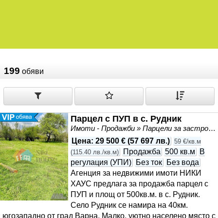
199
обяви
Парцел с ПУП в с. Рудник
Имоти - Продажби » Парцели за застрояване, Инвестиционни проекти
Цена
:
29 500 €
(
57 697 лв.
)
59 €/кв.м
Продажба
500 кв.м
В
(
115.40 лв./кв.м
)
регулация (УПИ)
Без ток
Без вода
Агенция за недвижими имоти НИКИ
ХАУС предлага за продажба парцел с
ПУП и площ от 500кв.м. в с. Рудник.
Село Рудник се намира на 40км.
югозападно от град Варна. Малко, уютно населено място с