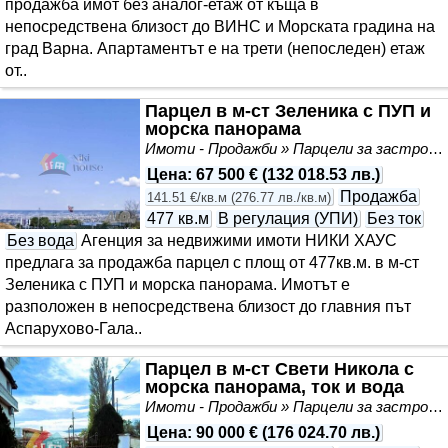
продажба имот без аналог-етаж от къща в
непосредствена близост до ВИНС и Морската градина на
град Варна. Апартаментът е на трети (непоследен) етаж
от..
Парцел в м-ст Зеленика с ПУП и
морска панорама
Имоти - Продажби » Парцели за застрояване, Инвестиционни проекти
Цена
:
67 500 €
(
132 018.53 лв.
)
Продажба
141.51 €/кв.м
(
276.77 лв./кв.м
)
477 кв.м
В регулация (УПИ)
Без ток
Без вода
Агенция за недвижими имоти НИКИ ХАУС
предлага за продажба парцел с площ от 477кв.м. в м-ст
Зеленика с ПУП и морска панорама. Имотът е
разположен в непосредствена близост до главния път
Аспарухово-Гала..
Парцел в м-ст Свети Никола с
морска панорама, ток и вода
Имоти - Продажби » Парцели за застрояване, Инвестиционни проекти
Цена
:
90 000 €
(
176 024.70 лв.
)