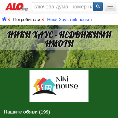
Togg
»
»
Потребители
Ники Хаус (nikihouse)
НИКИ ХАУС - НЕДВИЖИМИ
ИМОТИ
Нашите обяви (199)