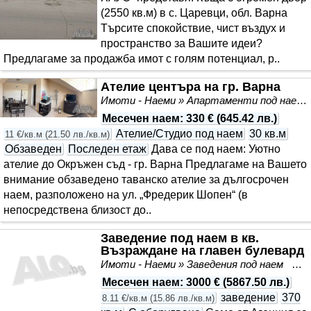
(2550 кв.м) в с. Царевци, обл. Варна
Търсите спокойствие, чист въздух и
пространство за Вашите идеи?
Предлагаме за продажба имот с голям потенциал, р..
Ателие центъра на гр. Варна
Имоти - Наеми » Апартаменти под наем
Месечен наем
:
330 €
(
645.42 лв.
)
Ателие/Студио под наем
30 кв.м
11 €/кв.м
(
21.50 лв./кв.м
)
Обзаведен
Последен етаж
Дава се под наем: Уютно
ателие до Окръжен съд - гр. Варна Предлагаме на Вашето
внимание обзаведено таванско ателие за дългосрочен
наем, разположено на ул. „Фредерик Шопен“ (в
непосредствена близост до..
Заведение под наем в кв.
Възраждане на главен булевард
Имоти - Наеми » Заведения под наем
Въ
Месечен наем
:
3000 €
(
5867.50 лв.
)
заведение
370
8.11 €/кв.м
(
15.86 лв./кв.м
)