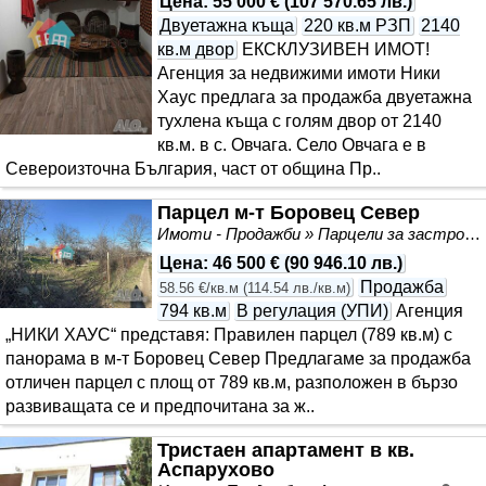
Цена
:
55 000 €
(
107 570.65 лв.
)
Двуетажна къща
220 кв.м РЗП
2140
кв.м двор
ЕКСКЛУЗИВЕН ИМОТ!
Агенция за недвижими имоти Ники
Хаус предлага за продажба двуетажна
тухлена къща с голям двор от 2140
кв.м. в с. Овчага. Село Овчага е в
Североизточна България, част от община Пр..
Парцел м-т Боровец Север
Имоти - Продажби » Парцели за застрояване, Инвестиционни проекти
Цена
:
46 500 €
(
90 946.10 лв.
)
Продажба
58.56 €/кв.м
(
114.54 лв./кв.м
)
794 кв.м
В регулация (УПИ)
Агенция
„НИКИ ХАУС“ представя: Правилен парцел (789 кв.м) с
панорама в м-т Боровец Север Предлагаме за продажба
отличен парцел с площ от 789 кв.м, разположен в бързо
развиващата се и предпочитана за ж..
Тристаен апартамент в кв.
Аспарухово