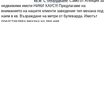
кв.м
С оборудване
Само от Агенция за
недвижими имоти НИКИ ХАУС!!! Предлагаме на
вниманието на нашите клиенти заведение тип механа под
наем в кв. Възраждане на метри от булеварда. Имотът
представлява механа на две нив..
Парцел в м-ст Боровец Юг с ток
и вода
Имоти - Продажби » Парцели за застрояване, Инвестиционни проекти
Цена
:
73 000 €
(
142 775.60 лв.
)
Продажба
121.67 €/кв.м
(
237.96 лв./кв.м
)
600 кв.м
В регулация (УПИ)
С ток
Водопровод
Агенция за недвижими
имоти НИКИ ХАУС предлага за
продажба парцел с площ от 600 кв.м. в
м-ст Боровец Юг-тиха и предпочитана зона, подходяща
както за сезонно ползване, така и за целогодишно
живеене! И..
Двуетажна къща и
селскостопански постройки с.
Радево, община Аксаково