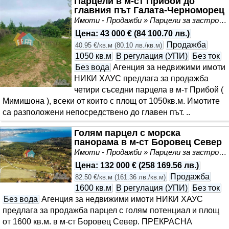
Парцели в м-ст Прибой до
главния път Галата-Черноморец
Имоти - Продажби » Парцели за застрояване, Инвестиционни проекти
Цена
:
43 000 €
(
84 100.70 лв.
)
Продажба
40.95 €/кв.м
(
80.10 лв./кв.м
)
1050 кв.м
В регулация (УПИ)
Без ток
Без вода
Агенция за недвижими имоти
НИКИ ХАУС предлага за продажба
четири съседни парцела в м-т Прибой (
Мимишона ), всеки от които с площ от 1050кв.м. Имотите
са разположени непосредствено до главен път. ..
Голям парцел с морска
панорама в м-ст Боровец Север
Имоти - Продажби » Парцели за застрояване, Инвестиционни проекти
Цена
:
132 000 €
(
258 169.56 лв.
)
Продажба
82.50 €/кв.м
(
161.36 лв./кв.м
)
1600 кв.м
В регулация (УПИ)
Без ток
Без вода
Агенция за недвижими имоти НИКИ ХАУС
предлага за продажба парцел с голям потенциал и площ
от 1600 кв.м. в м-ст Боровец Север. ПРЕКРАСНА