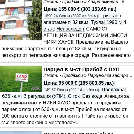
Имоти - Продажби » Апартаменти
Асп
Цена
:
155 000 €
(
303 153.65 лв.
)
Тристаен
1890.24 €/кв.м
(
3697 лв./кв.м
)
апартамент
82 кв.м
Тухла
1990 г.
4
етаж
Непоследен
САМО ОТ
АГЕНЦИЯ ЗА НЕДВИЖИМИ ИМОТИ
НИКИ ХАУС!!! Предлагаме на Вашето
внимание апартамент с площ от 82 кв.м., ситуиран на
четвърти от пететажна жилищна сграда. Разпределението
на стаите е както сле..
Парцел в м-ст Прибой с ПУП
Имоти - Продажби » Парцели за застрояване, Инвестиционни проекти
Цена
:
95 000 €
(
185 803.85 лв.
)
Продажба
149.37 €/кв.м
(
292.14 лв./кв.м
)
636 кв.м
В регулация (УПИ)
С ток
Без вода
Агенция за
недвижими имоти НИКИ ХАУС предлага за продажба
парцел с площ от 636кв.м. в м-ст Прибой на по-малко от
100 метра отстояние от главния път! Районът е известен
със своето спокойно местополож..