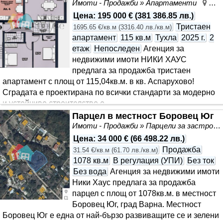
Имоти - Продажби » Апартаменти
Асп
Цена
:
195 000 €
(
381 386.85 лв.
)
Тристаен
1695.65 €/кв.м
(
3316.40 лв./кв.м
)
апартамент
115 кв.м
Тухла
2025 г.
2
етаж
Непоследен
Агенция за
недвижими имоти НИКИ ХАУС
предлага за продажба тристаен
апартамент с площ от 115,04кв.м. в кв. Аспарухово!
Сградата е проектирана по всички стандарти за модерно
и устойчиво строителство о..
Парцел в местност Боровец Юг
Имоти - Продажби » Парцели за застрояване, Инвестиционни проекти
Цена
:
34 000 €
(
66 498.22 лв.
)
Продажба
31.54 €/кв.м
(
61.70 лв./кв.м
)
1078 кв.м
В регулация (УПИ)
Без ток
Без вода
Агенция за недвижими имоти
Ники Хаус предлага за продажба
парцел с площ от 1078кв.м. в местност
Боровец Юг, град Варна. Местност
Боровец Юг е една от най-бързо развиващите се и зелени