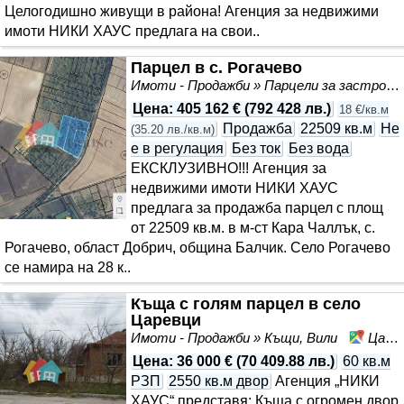
Целогодишно живущи в района! Агенция за недвижими
имоти НИКИ ХАУС предлага на свои..
Парцел в с. Рогачево
Имоти - Продажби » Парцели за застрояване, Инвестиционни проекти
Цена
:
405 162 €
(
792 428 лв.
)
18 €/кв.м
Продажба
22509 кв.м
Не
(
35.20 лв./кв.м
)
е в регулация
Без ток
Без вода
ЕКСКЛУЗИВНО!!! Агенция за
недвижими имоти НИКИ ХАУС
предлага за продажба парцел с площ
от 22509 кв.м. в м-ст Кара Чаллък, с.
Рогачево, област Добрич, община Балчик. Село Рогачево
се намира на 28 к..
Къща с голям парцел в село
Царевци
Имоти - Продажби » Къщи, Вили
Царевци, област Варна
Цена
:
36 000 €
(
70 409.88 лв.
)
60 кв.м
РЗП
2550 кв.м двор
Агенция „НИКИ
ХАУС“ представя: Къща с огромен двор