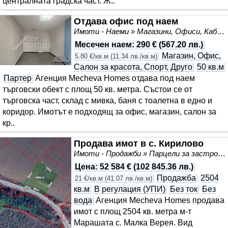
централната градска част. Ж..
Отдава офис под наем
Имоти - Наеми » Магазини, Офиси, Кабинети, Салони
Месечен наем
:
290 €
(
567.20 лв.
)
Магазин, Офис,
5.80 €/кв.м
(
11.34 лв./кв.м
)
Салон за красота, Спорт, Друго
50 кв.м
Партер
Агенция Mecheva Homes отдава под наем
търговски обект с площ 50 кв. метра. Състои се от
търговска част, склад с мивка, баня с тоалетна в едно и
коридор. Имотът е подходящ за офис, магазин, салон за
кр..
Продава имот в с. Кирилово
Имоти - Продажби » Парцели за застрояване, Инвестиционни проекти
Цена
:
52 584 €
(
102 845.36 лв.
)
Продажба
2504
21 €/кв.м
(
41.07 лв./кв.м
)
кв.м
В регулация (УПИ)
Без ток
Без
вода
Агенция Mecheva Homes продава
имот с площ 2504 кв. метра м-т
Марашата с. Малка Верея. Вид