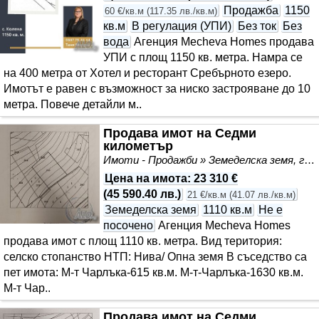
Продажба
1150
60 €/кв.м
(
117.35 лв./кв.м
)
кв.м
В регулация (УПИ)
Без ток
Без
вода
Агенция Mecheva Homes продава
УПИ с площ 1150 кв. метра. Намра се
на 400 метра от Хотел и ресторант Сребърното езеро.
Имотът е равен с възможност за ниско застрояване до 10
метра. Повече детайли м..
Продава имот на Седми
километър
Имоти - Продажби » Земеделска земя, градини, лозя, гора
Цена на имота
:
23 310 €
(
45 590.40 лв.
)
21 €/кв.м
(
41.07 лв./кв.м
)
Земеделска земя
1110 кв.м
Не е
посочено
Агенция Mecheva Homes
продава имот с площ 1110 кв. метра. Вид територия:
селско стопанство НТП: Нива/ Опна земя В съседство са
пет имота: М-т Чарлъка-615 кв.м. М-т-Чарлъка-1630 кв.м.
М-т Чар..
Продава имот на Седми