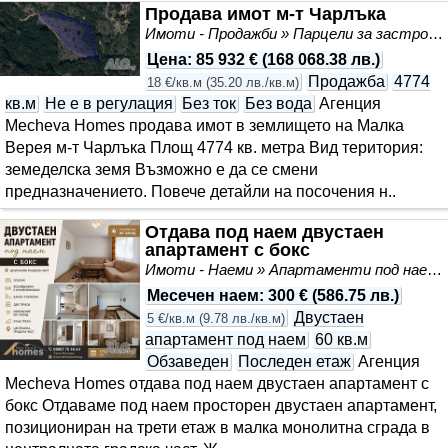
Продава имот м-т Чарлъка
Имоти - Продажби » Парцели за застрояване, Инвестиционни проекти
Цена
:
85 932 €
(
168 068.38 лв.
)
Продажба
4774
18 €/кв.м
(
35.20 лв./кв.м
)
кв.м
Не е в регулация
Без ток
Без вода
Агенция
Mecheva Homes продава имот в землището на Малка
Верея м-т Чарлъка Площ 4774 кв. метра Вид територия:
земеделска земя Възможно е да се смени
предназначението. Повече детайли на посочения н..
Отдава под наем двустаен
апартамент с бокс
Имоти - Наеми » Апартаменти под наем
Месечен наем
:
300 €
(
586.75 лв.
)
Двустаен
5 €/кв.м
(
9.78 лв./кв.м
)
апартамент под наем
60 кв.м
Обзаведен
Последен етаж
Агенция
Mecheva Homes отдава под наем двустаен апартамент с
бокс Отдаваме под наем просторен двустаен апартамент,
позициониран на трети етаж в малка монолитна сграда в