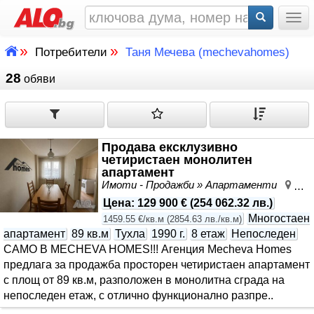
Togg
»
»
Потребители
Таня Мечева (mechevahomes)
28
обяви
Продава ексклузивно
четиристаен монолитен
апартамент
Имоти - Продажби » Апартаменти
Въз
Цена
:
129 900 €
(
254 062.32 лв.
)
Многостаен
1459.55 €/кв.м
(
2854.63 лв./кв.м
)
апартамент
89 кв.м
Тухла
1990 г.
8 етаж
Непоследен
САМО В MECHEVA HOMES!!! Агенция Mecheva Homes
предлага за продажба просторен четиристаен апартамент
с площ от 89 кв.м, разположен в монолитна сграда на
непоследен етаж, с отлично функционално разпре..