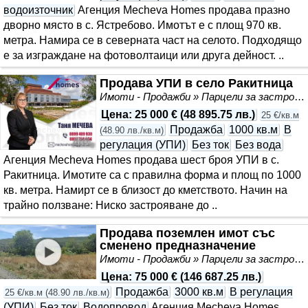
водоизточник
Агенция Mecheva Homes продава празно
дворно място в с. Ястребово. Имотът е с площ 970 кв.
метра. Намира се в северната част на селото. Подходящо
е за изграждане на фотоволтаици или друга дейност. ..
Продава УПИ в село Ракитница
Имоти - Продажби » Парцели за застрояване, Инвестиционни проекти
Цена
:
25 000 €
(
48 895.75 лв.
)
25 €/кв.м
Продажба
1000 кв.м
В
(
48.90 лв./кв.м
)
регулация (УПИ)
Без ток
Без вода
Агенция Mecheva Homes продава шест броя УПИ в с.
Ракитница. Имотите са с правилна форма и площ по 1000
кв. метра. Намирт се в близост до кметството. Начин на
трайно ползване: Ниско застрояване до ..
Продава поземлен имот със
сменено предназначение
Имоти - Продажби » Парцели за застрояване, Инвестиционни проекти
Цена
:
75 000 €
(
146 687.25 лв.
)
Продажба
3000 кв.м
В регулация
25 €/кв.м
(
48.90 лв./кв.м
)
(УПИ)
Без ток
Водопровод
Агенция Mecheva Homes