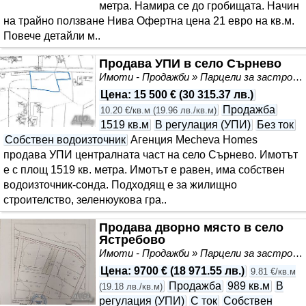
метра. Намира се до гробищата. Начин
на трайно ползване Нива Офертна цена 21 евро на кв.м.
Повече детайли м..
Продава УПИ в село Сърнево
Имоти - Продажби » Парцели за застрояване, Инвестиционни проекти
Цена
:
15 500 €
(
30 315.37 лв.
)
Продажба
10.20 €/кв.м
(
19.96 лв./кв.м
)
1519 кв.м
В регулация (УПИ)
Без ток
Собствен водоизточник
Агенция Mecheva Homes
продава УПИ централната част на село Сърнево. Имотът
е с площ 1519 кв. метра. Имотът е равен, има собствен
водоизточник-сонда. Подходящ е за жилищно
строителство, зеленюукова гра..
Продава дворно място в село
Ястребово
Имоти - Продажби » Парцели за застрояване, Инвестиционни проекти
Цена
:
9700 €
(
18 971.55 лв.
)
9.81 €/кв.м
Продажба
989 кв.м
В
(
19.18 лв./кв.м
)
регулация (УПИ)
С ток
Собствен