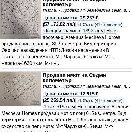
километър
Имоти - Продажби » Земеделска земя, градини, лозя, гора
Цена на имота
:
29 232 €
(
57 172.82 лв.
)
21 €/кв.м
(
41.07 лв./кв.м
)
Овощна градина
1392 кв.м
Не е
посочено
Агенция Mecheva Homes
продава имот с площ 1392 кв. метра. Вид територия:
Овощни насаждения НТП: Лозови насаждения В
съседство са пет имота: М-т Чарлъка-615 кв.м. М-т-
Чарлъка-1630 кв.м. М-т Ч..
Продава имот на Седми
километър
Имоти - Продажби » Земеделска земя, градини, лозя, гора
Цена на имота
:
12 915 €
(
25 259.54 лв.
)
21 €/кв.м
(
41.07 лв./кв.м
)
Лозе
615 кв.м
Не е посочено
Агенция
Mecheva Homes продава имот с площ 615 кв. метра. Вид
територия: селско стопанство НТП: Лозови насаждения В
съседство са пет имота: М-т Чарлъка-615 кв.м. М-т-