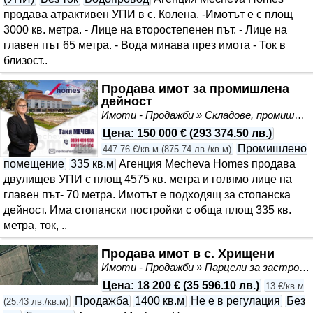
продава атрактивен УПИ в с. Колена. -Имотът е с площ
3000 кв. метра. - Лице на второстепенен път. - Лице на
главен път 65 метра. - Вода минава през имота - Ток в
близост..
Продава имот за промишлена
дейност
Имоти - Продажби » Складове, промишлени и стопански имоти
Цена
:
150 000 €
(
293 374.50 лв.
)
Промишлено
447.76 €/кв.м
(
875.74 лв./кв.м
)
помещение
335 кв.м
Агенция Mecheva Homes продава
двулищев УПИ с площ 4575 кв. метра и голямо лице на
главен път- 70 метра. Имотът е подходящ за стопанска
дейност. Има стопански постройки с обща площ 335 кв.
метра, ток, ..
Продава имот в с. Хрищени
Имоти - Продажби » Парцели за застрояване, Инвестиционни проекти
Цена
:
18 200 €
(
35 596.10 лв.
)
13 €/кв.м
Продажба
1400 кв.м
Не е в регулация
Без
(
25.43 лв./кв.м
)