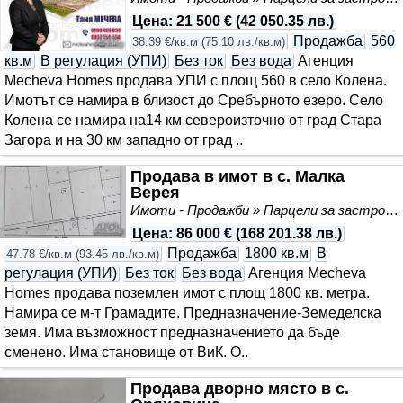
Цена
:
21 500 €
(
42 050.35 лв.
)
Продажба
560
38.39 €/кв.м
(
75.10 лв./кв.м
)
кв.м
В регулация (УПИ)
Без ток
Без вода
Агенция
Mecheva Homes продава УПИ с площ 560 в село Колена.
Имотът се намира в близост до Сребърното езеро. Село
Колена се намира на14 км североизточно от град Стара
Загора и на 30 км западно от град ..
Продава в имот в с. Малка
Верея
Имоти - Продажби » Парцели за застрояване, Инвестиционни проекти
Цена
:
86 000 €
(
168 201.38 лв.
)
Продажба
1800 кв.м
В
47.78 €/кв.м
(
93.45 лв./кв.м
)
регулация (УПИ)
Без ток
Без вода
Агенция Mecheva
Homes продава поземлен имот с площ 1800 кв. метра.
Намира се м-т Грамадите. Предназначение-Земеделска
земя. Има възможност предназначението да бъде
сменено. Има становище от ВиК. О..
Продава дворно място в с.