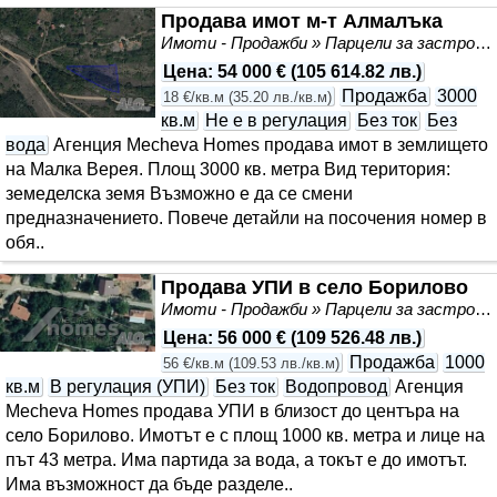
Продава имот м-т Алмалъка
Имоти - Продажби » Парцели за застрояване, Инвестиционни проекти
Цена
:
54 000 €
(
105 614.82 лв.
)
Продажба
3000
18 €/кв.м
(
35.20 лв./кв.м
)
кв.м
Не е в регулация
Без ток
Без
вода
Агенция Mecheva Homes продава имот в землището
на Малка Верея. Площ 3000 кв. метра Вид територия:
земеделска земя Възможно е да се смени
предназначението. Повече детайли на посочения номер в
обя..
Продава УПИ в село Борилово
Имоти - Продажби » Парцели за застрояване, Инвестиционни проекти
Цена
:
56 000 €
(
109 526.48 лв.
)
Продажба
1000
56 €/кв.м
(
109.53 лв./кв.м
)
кв.м
В регулация (УПИ)
Без ток
Водопровод
Агенция
Mecheva Homes продава УПИ в близост до центъра на
село Борилово. Имотът е с площ 1000 кв. метра и лице на
път 43 метра. Има партида за вода, а токът е до имотът.
Има възможност да бъде разделе..