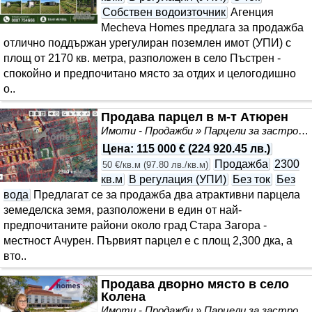
Собствен водоизточник
Агенция
Mecheva Homes предлага за продажба
отлично поддържан урегулиран поземлен имот (УПИ) с
площ от 2170 кв. метра, разположен в село Пъстрен -
спокойно и предпочитано място за отдих и целогодишно
о..
Продава парцел в м-т Атюрен
Имоти - Продажби » Парцели за застрояване, Инвестиционни проекти
Цена
:
115 000 €
(
224 920.45 лв.
)
Продажба
2300
50 €/кв.м
(
97.80 лв./кв.м
)
кв.м
В регулация (УПИ)
Без ток
Без
вода
Предлагат се за продажба два атрактивни парцела
земеделска земя, разположени в един от най-
предпочитаните райони около град Стара Загора -
местност Ачурен. Първият парцел е с площ 2,300 дка, а
вто..
Продава дворно място в село
Колена
Имоти - Продажби » Парцели за застрояване, Инвестиционни проекти