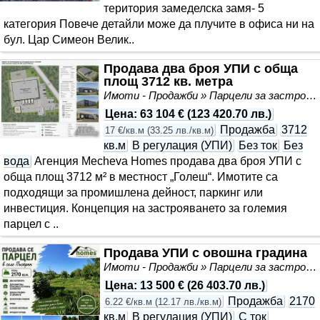
територия замеделска замя- 5
категория Повече детайли може да плучите в офиса ни на
бул. Цар Симеон Велик..
Продава два броя УПИ с обща
площ 3712 кв. метра
Имоти - Продажби » Парцели за застрояване, Инвестиционни проекти
Цена
:
63 104 €
(
123 420.70 лв.
)
Продажба
3712
17 €/кв.м
(
33.25 лв./кв.м
)
кв.м
В регулация (УПИ)
Без ток
Без
вода
Агенция Mecheva Homes продава два броя УПИ с
обща площ 3712 м² в местност „Голеш“. Имотите са
подходящи за промишлена дейност, паркинг или
инвестиция. Концепция на застрояването за големия
парцел с ..
Продава УПИ с овошна градина
Имоти - Продажби » Парцели за застрояване, Инвестиционни проекти
Цена
:
13 500 €
(
26 403.70 лв.
)
Продажба
2170
6.22 €/кв.м
(
12.17 лв./кв.м
)
кв.м
В регулация (УПИ)
С ток