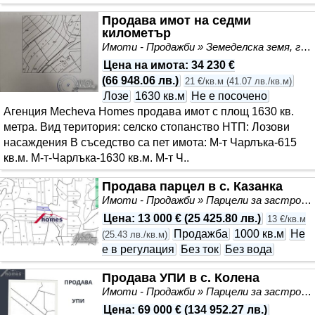
Продава имот на седми
километър
Имоти - Продажби » Земеделска земя, градини, лозя, гора
Цена на имота
:
34 230 €
(
66 948.06 лв.
)
21 €/кв.м
(
41.07 лв./кв.м
)
Лозе
1630 кв.м
Не е посочено
Агенция Mecheva Homes продава имот с площ 1630 кв.
метра. Вид територия: селско стопанство НТП: Лозови
насаждения В съседство са пет имота: М-т Чарлъка-615
кв.м. М-т-Чарлъка-1630 кв.м. М-т Ч..
Продава парцел в с. Казанка
Имоти - Продажби » Парцели за застрояване, Инвестиционни проекти
Цена
:
13 000 €
(
25 425.80 лв.
)
13 €/кв.м
Продажба
1000 кв.м
Не
(
25.43 лв./кв.м
)
е в регулация
Без ток
Без вода
Продава УПИ в с. Колена
Имоти - Продажби » Парцели за застрояване, Инвестиционни проекти
Цена
:
69 000 €
(
134 952.27 лв.
)