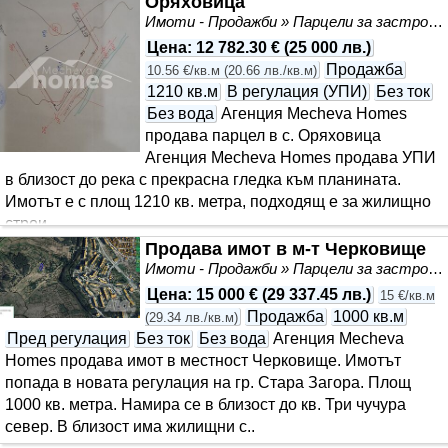
Оряховица
Имоти - Продажби » Парцели за застрояване, Инвестиционни проекти
Цена
:
12 782.30 €
(
25 000 лв.
)
Продажба
10.56 €/кв.м
(
20.66 лв./кв.м
)
1210 кв.м
В регулация (УПИ)
Без ток
Без вода
Агенция Mecheva Homes
продава парцел в с. Оряховица
Агенция Mecheva Homes продава УПИ
в близост до река с прекрасна гледка към планината.
Имотът е с площ 1210 кв. метра, подходящ е за жилищно
строи..
Продава имот в м-т Черковище
Имоти - Продажби » Парцели за застрояване, Инвестиционни проекти
Цена
:
15 000 €
(
29 337.45 лв.
)
15 €/кв.м
Продажба
1000 кв.м
(
29.34 лв./кв.м
)
Пред регулация
Без ток
Без вода
Агенция Mecheva
Homes продава имот в местност Черковище. Имотът
попада в новата регулация на гр. Стара Загора. Площ
1000 кв. метра. Намира се в близост до кв. Три чучура
север. В близост има жилищни с..