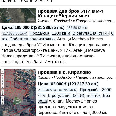
Чарлъка-1630 кв.м. М-т Ча..
Продава два броя УПИ в м-т
Юнаците/Черния мост
Имоти - Продажби » Парцели за застрояване, Инвестиционни проекти
Цена
:
195 000 €
(
381 386.85 лв.
)
162.50 €/кв.м
Продажба
1200 кв.м
В регулация (УПИ)
С
(
317.82 лв./кв.м
)
ток
Собствен водоизточник
Агенци Mecheva Homes
продава два броя УПИ в местност Юнаците, до главния
път за Старозагорските Бани. УПИ-1 Агенци Mecheva
Homes представя УПИ с изградена едноетажна
производствена база. Имотът е с..
Продава в с. Кирилово
Имоти - Продажби » Парцели за застрояване, Инвестиционни проекти
Цена
:
63 000 €
(
123 217.30 лв.
)
Продажба
3000
21 €/кв.м
(
41.07 лв./кв.м
)
кв.м
В регулация (УПИ)
Без ток
Без
вода
Агенция Mecheva Homes
продаваз емеделска земя в с.
Кирилово. Имотът е с площ 3000 кв.