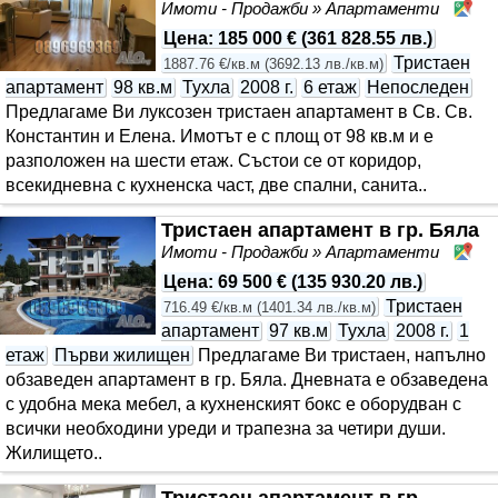
Имоти - Продажби » Апартаменти
Св
Цена
:
185 000 €
(
361 828.55 лв.
)
Тристаен
1887.76 €/кв.м
(
3692.13 лв./кв.м
)
апартамент
98 кв.м
Тухла
2008 г.
6 етаж
Непоследен
Предлагаме Ви луксозен тристаен апартамент в Св. Св.
Константин и Елена. Имотът е с площ от 98 кв.м и е
разположен на шести етаж. Състои се от коридор,
всекидневна с кухненска част, две спални, санита..
Тристаен апартамент в гр. Бяла
Имоти - Продажби » Апартаменти
Бя
Цена
:
69 500 €
(
135 930.20 лв.
)
Тристаен
716.49 €/кв.м
(
1401.34 лв./кв.м
)
апартамент
97 кв.м
Тухла
2008 г.
1
етаж
Първи жилищен
Предлагаме Ви тристаен, напълно
обзаведен апартамент в гр. Бяла. Дневната е обзаведена
с удобна мека мебел, а кухненският бокс е оборудван с
всички необходини уреди и трапезна за четири души.
Жилището..
Тристаен апартамент в гр.