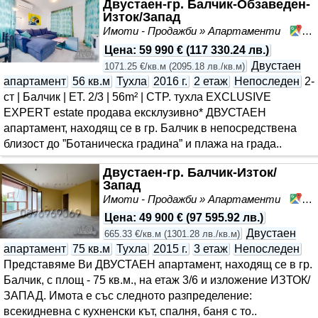
Двустаен-гр. Балчик-Обзаведен-
Изток/Запад
Имоти - Продажби » Апартаменти
Ба
Цена
:
59 990 €
(
117 330.24 лв.
)
Двустаен
1071.25 €/кв.м
(
2095.18 лв./кв.м
)
апартамент
56 кв.м
Тухла
2016 г.
2 етаж
Непоследен
2-
ст | Балчик | ET. 2/3 | 56m² | CTP. тухла EXCLUSIVE
EXPERT estate продава ексклузивно* ДВУСТАЕН
апартамент, находящ се в гр. Балчик в непосредствена
близост до ”Ботаническа градина” и плажа на града..
Двустаен-гр. Балчик-Изток/
Запад
Имоти - Продажби » Апартаменти
Ба
Цена
:
49 900 €
(
97 595.92 лв.
)
Двустаен
665.33 €/кв.м
(
1301.28 лв./кв.м
)
апартамент
75 кв.м
Тухла
2015 г.
3 етаж
Непоследен
Представяме Ви ДВУСТАЕН апартамент, находящ се в гр.
Балчик, с площ - 75 кв.м., на етаж 3/6 и изложение ИЗТОК/
ЗАПАД. Имота е със следното разпределение:
всекидневна с кухненски кът, спалня, баня с то..