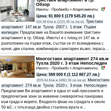
Обзор
Имоти - Продажби » Апартаменти
Об
Цена
:
91 800 €
(
179 545.20 лв.
)
Тристаен
624.49 €/кв.м
(
1221.40 лв./кв.м
)
апартамент
147 кв.м
Тухла
2007 г.
1 етаж
Първи
жилищен
Предлагаме на Вашето внимание тристаен
апартамент в гр. Обзор. Имотът е с площ от 147 кв. и
разположен на първи етаж, състои се от всекидневна с
кухня, две спални, комбиниран санитарен възел, тераса. ..
Многостаен апартамент 274 кв.м
Тухла 2020 г. 3 етаж Непоследен
Имоти - Продажби » Апартаменти
Бр
Цена
:
569 000 €
(
1 112 867.27 лв.
)
Многостаен
2076.64 €/кв.м
(
4061.56 лв./кв.м
)
апартамент
274 кв.м
Тухла
2020 г.
3 етаж
Непоследен
Предлагаме Ви апартамент в една от най-луксозните и
предпочитани зони за живеене сневероятна панорама
към града и морето. Входното фоае на сградата е около
50 м2., с плъзгаща двойна стъклена врата и ..