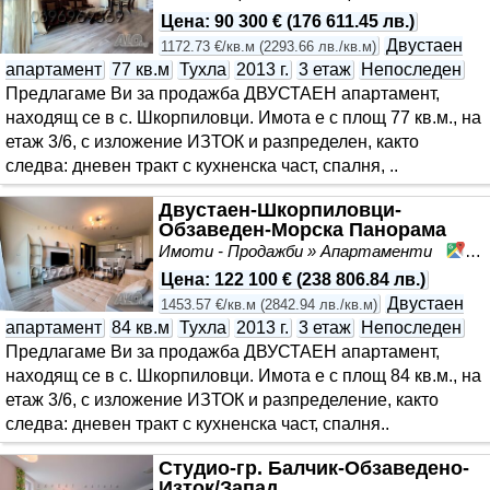
Цена
:
90 300 €
(
176 611.45 лв.
)
Двустаен
1172.73 €/кв.м
(
2293.66 лв./кв.м
)
апартамент
77 кв.м
Тухла
2013 г.
3 етаж
Непоследен
Предлагаме Ви за продажба ДВУСТАЕН апартамент,
находящ се в с. Шкорпиловци. Имота е с площ 77 кв.м., на
етаж 3/6, с изложение ИЗТОК и разпределен, както
следва: дневен тракт с кухненска част, спалня, ..
Двустаен-Шкорпиловци-
Обзаведен-Морска Панорама
Имоти - Продажби » Апартаменти
Шк
Цена
:
122 100 €
(
238 806.84 лв.
)
Двустаен
1453.57 €/кв.м
(
2842.94 лв./кв.м
)
апартамент
84 кв.м
Тухла
2013 г.
3 етаж
Непоследен
Предлагаме Ви за продажба ДВУСТАЕН апартамент,
находящ се в с. Шкорпиловци. Имота е с площ 84 кв.м., на
етаж 3/6, с изложение ИЗТОК и разпределение, както
следва: дневен тракт с кухненска част, спалня..
Студио-гр. Балчик-Обзаведено-
Изток/Запад