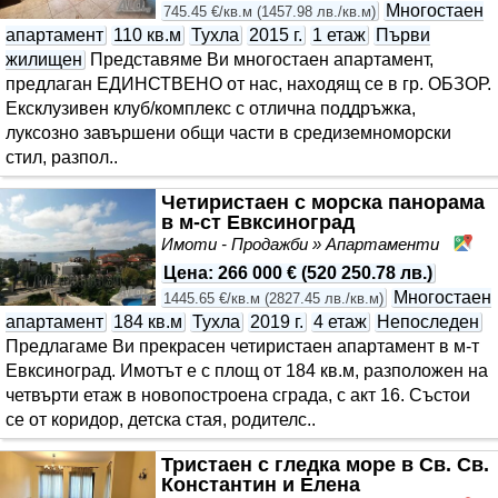
Многостаен
745.45 €/кв.м
(
1457.98 лв./кв.м
)
апартамент
110 кв.м
Тухла
2015 г.
1 етаж
Първи
жилищен
Представяме Ви многостаен апартамент,
предлаган ЕДИНСТВЕНО от нас, находящ се в гр. ОБЗОР.
Ексклузивен клуб/комплекс с отлична поддръжка,
луксозно завършени общи части в средиземноморски
стил, разпол..
Четиристаен с морска панорама
в м-ст Евксиноград
Имоти - Продажби » Апартаменти
м. 
Цена
:
266 000 €
(
520 250.78 лв.
)
Многостаен
1445.65 €/кв.м
(
2827.45 лв./кв.м
)
апартамент
184 кв.м
Тухла
2019 г.
4 етаж
Непоследен
Предлагаме Ви прекрасен четиристаен апартамент в м-т
Евксиноград. Имотът е с площ от 184 кв.м, разположен на
четвърти етаж в новопостроена сграда, с акт 16. Състои
се от коридор, детска стая, родителс..
Тристаен с гледка море в Св. Св.
Константин и Елена