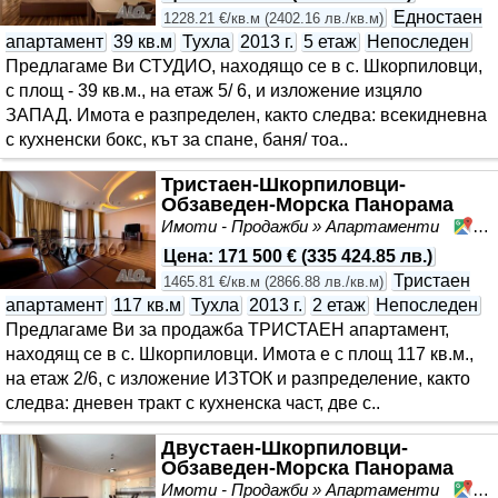
Едностаен
1228.21 €/кв.м
(
2402.16 лв./кв.м
)
апартамент
39 кв.м
Тухла
2013 г.
5 етаж
Непоследен
Предлагаме Ви СТУДИО, находящо се в с. Шкорпиловци,
с площ - 39 кв.м., на етаж 5/ 6, и изложение изцяло
ЗАПАД. Имота е разпределен, както следва: всекидневна
с кухненски бокс, кът за спане, баня/ тоа..
Тристаен-Шкорпиловци-
Обзаведен-Морска Панорама
Имоти - Продажби » Апартаменти
Шк
Цена
:
171 500 €
(
335 424.85 лв.
)
Тристаен
1465.81 €/кв.м
(
2866.88 лв./кв.м
)
апартамент
117 кв.м
Тухла
2013 г.
2 етаж
Непоследен
Предлагаме Ви за продажба ТРИСТАЕН апартамент,
находящ се в с. Шкорпиловци. Имота е с площ 117 кв.м.,
на етаж 2/6, с изложение ИЗТОК и разпределение, както
следва: дневен тракт с кухненска част, две с..
Двустаен-Шкорпиловци-
Обзаведен-Морска Панорама
Имоти - Продажби » Апартаменти
Шк