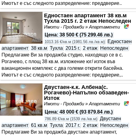
Имотът е със следното разпределение: преддверие..
Едностаен апартамент 38 кв.м
Тухла 2015 г. 2 етаж Непоследен
Имоти - Продажби » Апартаменти
Ал
Цена
:
38 500 €
(
75 299.46 лв.
)
Едностаен
1013.16 €/кв.м
(
1981.56 лв./кв.м
)
апартамент
38 кв.м
Тухла
2015 г.
2 етаж
Непоследен
Предлагаме Ви за продажба студио, находящо се в с.
Рогачево, с площ 38 кв.м. изложение юг/ изток във
ваканционен комплекс с два големи открити басейна.
Имотът е със следното разпределение: преддверие,..
Двустаен-к.к. Албена(с.
Рогачево)-Напълно обзаведен-
Изток
Имоти - Продажби » Апартаменти
Ал
Цена
:
48 000 €
(
93 879.84 лв.
)
Двустаен
786.89 €/кв.м
(
1539 лв./кв.м
)
апартамент
61 кв.м
Тухла
2017 г.
2 етаж
Непоследен
Предлагаме Ви за продажба двустаен апартамент,