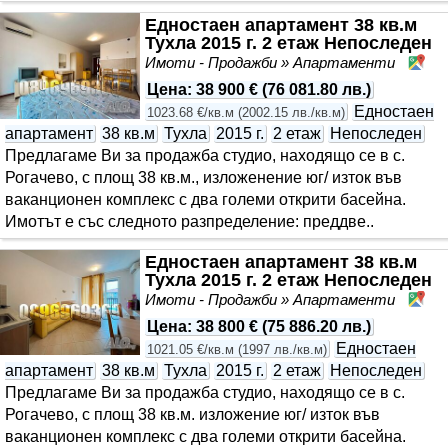
Едностаен апартамент 38 кв.м
Тухла 2015 г. 2 етаж Непоследен
Имоти - Продажби » Апартаменти
Ал
Цена
:
38 900 €
(
76 081.80 лв.
)
Едностаен
1023.68 €/кв.м
(
2002.15 лв./кв.м
)
апартамент
38 кв.м
Тухла
2015 г.
2 етаж
Непоследен
Предлагаме Ви за продажба студио, находящо се в с.
Рогачево, с площ 38 кв.м., изложенение юг/ изток във
ваканционен комплекс с два големи открити басейна.
Имотът е със следното разпределение: преддве..
Едностаен апартамент 38 кв.м
Тухла 2015 г. 2 етаж Непоследен
Имоти - Продажби » Апартаменти
Ал
Цена
:
38 800 €
(
75 886.20 лв.
)
Едностаен
1021.05 €/кв.м
(
1997 лв./кв.м
)
апартамент
38 кв.м
Тухла
2015 г.
2 етаж
Непоследен
Предлагаме Ви за продажба студио, находящо се в с.
Рогачево, с площ 38 кв.м. изложение юг/ изток във
ваканционен комплекс с два големи открити басейна.