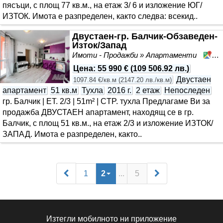
пясъци, с площ 77 кв.м., на етаж 3/ 6 и изложение ЮГ/
ИЗТОК. Имота е разпределен, както следва: всекид..
Двустаен-гр. Балчик-Обзаведен-
Изток/Запад
Имоти - Продажби » Апартаменти
Ба
Цена
:
55 990 €
(
109 506.92 лв.
)
Двустаен
1097.84 €/кв.м
(
2147.20 лв./кв.м
)
апартамент
51 кв.м
Тухла
2016 г.
2 етаж
Непоследен
гр. Балчик | ET. 2/3 | 51m² | CTP. тухла Предлагаме Ви за
продажба ДВУСТАЕН апартамент, находящ се в гр.
Балчик, с площ 51 кв.м., на етаж 2/3 и изложение ИЗТОК/
ЗАПАД. Имота е разпределен, както..
1
2
...
5
Изтегли мобилното ни приложение