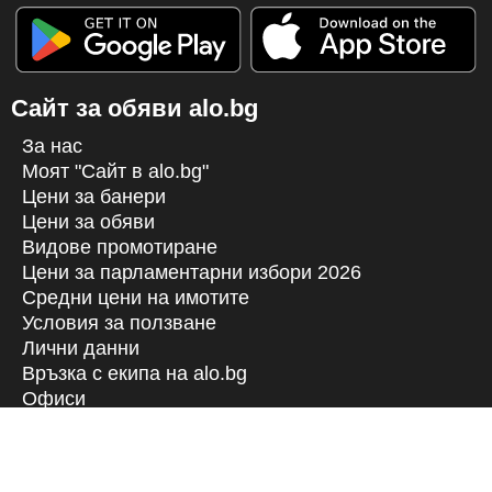
Сайт за обяви alo.bg
За нас
Моят "Сайт в alo.bg"
Цени за банери
Цени за обяви
Видове промотиране
Цени за парламентарни избори 2026
Средни цени на имотите
Условия за ползване
Лични данни
Връзка с екипa на alo.bg
Офиси
Настройки за поверителността и
„бисквитките“ Управлява се от
Google. Спазва TCF на IAB.