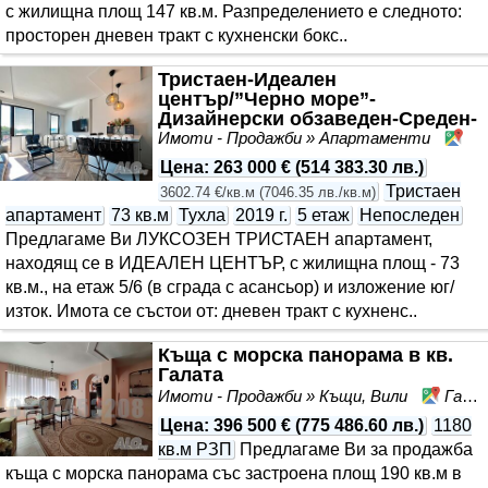
с жилищна площ 147 кв.м. Разпределението е следното:
просторен дневен тракт с кухненски бокс..
Тристаен-Идеален
център/”Черно море”-
Дизайнерски обзаведен-Среден-
Изток/Юг
Имоти - Продажби » Апартаменти
Це
Цена
:
263 000 €
(
514 383.30 лв.
)
Тристаен
3602.74 €/кв.м
(
7046.35 лв./кв.м
)
апартамент
73 кв.м
Тухла
2019 г.
5 етаж
Непоследен
Предлагаме Ви ЛУКСОЗЕН ТРИСТАЕН апартамент,
находящ се в ИДЕАЛЕН ЦЕНТЪР, с жилищна площ - 73
кв.м., на етаж 5/6 (в сграда с асансьор) и изложение юг/
изток. Имота се състои от: дневен тракт с кухненс..
Къща с морска панорама в кв.
Галата
Имоти - Продажби » Къщи, Вили
Галата, Варна, област Варна
Цена
:
396 500 €
(
775 486.60 лв.
)
1180
кв.м РЗП
Предлагаме Ви за продажба
къща с морска панорама със застроена площ 190 кв.м в