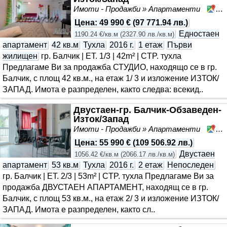
Имоти - Продажби » Апартаменти
Ба
Цена
:
49 990 €
(
97 771.94 лв.
)
Едностаен
1190.24 €/кв.м
(
2327.90 лв./кв.м
)
апартамент
42 кв.м
Тухла
2016 г.
1 етаж
Първи
жилищен
гр. Балчик | ET. 1/3 | 42m² | CTP. тухла
Предлагаме Ви за продажба СТУДИО, находящо се в гр.
Балчик, с площ 42 кв.м., на етаж 1/ 3 и изложение ИЗТОК/
ЗАПАД. Имота е разпределен, както следва: всекид..
Двустаен-гр. Балчик-Обзаведен-
Изток/Запад
Имоти - Продажби » Апартаменти
Ба
Цена
:
55 990 €
(
109 506.92 лв.
)
Двустаен
1056.42 €/кв.м
(
2066.17 лв./кв.м
)
апартамент
53 кв.м
Тухла
2016 г.
2 етаж
Непоследен
гр. Балчик | ET. 2/3 | 53m² | CTP. тухла Предлагаме Ви за
продажба ДВУСТАЕН АПАРТАМЕНТ, находящ се в гр.
Балчик, с площ 53 кв.м., на етаж 2/ 3 и изложение ИЗТОК/
ЗАПАД. Имота е разпределен, както сл..