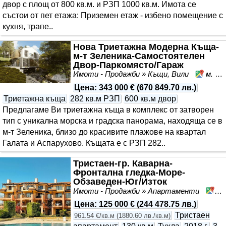
двор с площ от 800 кв.м. и РЗП 1000 кв.м. Имота се
състои от пет етажа: Приземен етаж - избено помещение с
кухня, трапе..
Нова Триетажна Модерна Къща-
м-т Зеленика-Самостоятелен
Двор-Паркомясто/Гараж
Имоти - Продажби » Къщи, Вили
м. Зеленика, Варна, област Варна
Цена
:
343 000 €
(
670 849.70 лв.
)
Триетажна къща
282 кв.м РЗП
600 кв.м двор
Предлагаме Ви триетажна къща в комплекс от затворен
тип с уникална морска и градска панорама, находяща се в
м-т Зеленика, близо до красивите плажове на квартал
Галата и Аспарухово. Къщата е с РЗП 282..
Тристаен-гр. Каварна-
Фронтална гледка-Море-
Обзаведен-Юг/Изток
Имоти - Продажби » Апартаменти
Ка
Цена
:
125 000 €
(
244 478.75 лв.
)
Тристаен
961.54 €/кв.м
(
1880.60 лв./кв.м
)