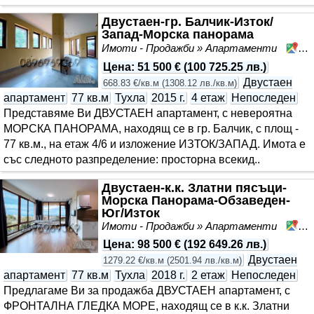
Двустаен-гр. Балчик-Изток/
Запад-Морска панорама
Имоти - Продажби » Апартаменти
Ба
Цена
:
51 500 €
(
100 725.25 лв.
)
Двустаен
668.83 €/кв.м
(
1308.12 лв./кв.м
)
апартамент
77 кв.м
Тухла
2015 г.
4 етаж
Непоследен
Представяме Ви ДВУСТАЕН апартамент, с невероятна
МОРСКА ПАНОРАМА, находящ се в гр. Балчик, с площ -
77 кв.м., на етаж 4/6 и изложение ИЗТОК/ЗАПАД. Имота е
със следното разпределение: просторна всекид..
Двустаен-к.к. Златни пясъци-
Морска Панорама-Обзаведен-
Юг/Изток
Имоти - Продажби » Апартаменти
Зл
Цена
:
98 500 €
(
192 649.26 лв.
)
Двустаен
1279.22 €/кв.м
(
2501.94 лв./кв.м
)
апартамент
77 кв.м
Тухла
2018 г.
2 етаж
Непоследен
Предлагаме Ви за продажба ДВУСТАЕН апартамент, с
ФРОНТАЛНА ГЛЕДКА МОРЕ, находящ се в к.к. Златни