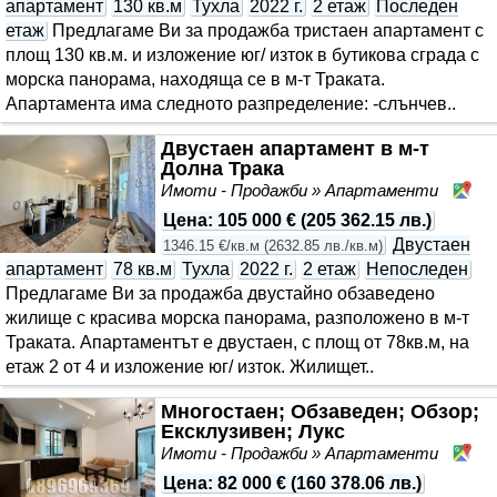
апартамент
130 кв.м
Тухла
2022 г.
2 етаж
Последен
етаж
Предлагаме Ви за продажба тристаен апартамент с
площ 130 кв.м. и изложение юг/ изток в бутикова сграда с
морска панорама, находяща се в м-т Траката.
Апартамента има следното разпределение: -слънчев..
Двустаен апартамент в м-т
Долна Трака
Имоти - Продажби » Апартаменти
м.
Цена
:
105 000 €
(
205 362.15 лв.
)
Двустаен
1346.15 €/кв.м
(
2632.85 лв./кв.м
)
апартамент
78 кв.м
Тухла
2022 г.
2 етаж
Непоследен
Предлагаме Ви за продажба двустайно обзаведено
жилище с красива морска панорама, разположено в м-т
Траката. Апартаментът е двустаен, с площ от 78кв.м, на
етаж 2 от 4 и изложение юг/ изток. Жилищет..
Многостаен; Обзаведен; Обзор;
Ексклузивен; Лукс
Имоти - Продажби » Апартаменти
Об
Цена
:
82 000 €
(
160 378.06 лв.
)