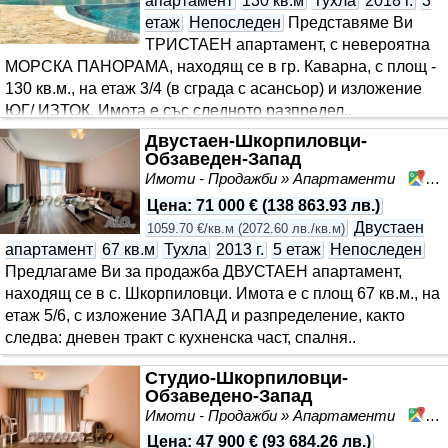
апартамент
130 кв.м
Тухла
2018 г.
3
етаж
Непоследен
Представяме Ви
ТРИСТАЕН апартамент, с невероятна
МОРСКА ПАНОРАМА, находящ се в гр. Каварна, с площ -
130 кв.м., на етаж 3/4 (в сграда с асансьор) и изложение
ЮГ/ ИЗТОК. Имота е със следното разпредел..
Двустаен-Шкорпиловци-
Обзаведен-Запад
Имоти - Продажби » Апартаменти
Шк
Цена
:
71 000 €
(
138 863.93 лв.
)
Двустаен
1059.70 €/кв.м
(
2072.60 лв./кв.м
)
апартамент
67 кв.м
Тухла
2013 г.
5 етаж
Непоследен
Предлагаме Ви за продажба ДВУСТАЕН апартамент,
находящ се в с. Шкорпиловци. Имота е с площ 67 кв.м., на
етаж 5/6, с изложение ЗАПАД и разпределение, както
следва: дневен тракт с кухненска част, спалня..
Студио-Шкорпиловци-
Обзаведено-Запад
Имоти - Продажби » Апартаменти
Шк
Цена
:
47 900 €
(
93 684.26 лв.
)