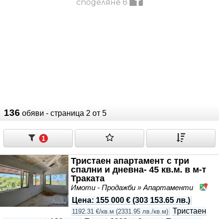
споделяне в
136
обяви - страница 2 от 5
1
Тристаен апартамент с три
спални и дневна- 45 кв.м. в м-т
Траката
Имоти - Продажби » Апартаменти
м.
Цена
:
155 000 €
(
303 153.65 лв.
)
Тристаен
1192.31 €/кв.м
(
2331.95 лв./кв.м
)