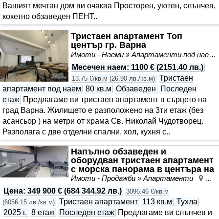
Вашият мечтан дом ви очаква Просторен, уютен, слънчев,
кокетно обзаведен ПЕНТ..
Тристаен апартамент Топ
център гр. Варна
Имоти - Наеми » Апартаменти под наем
Месечен наем
:
1100 €
(
2151.40 лв.
)
Тристаен
13.75 €/кв.м
(
26.90 лв./кв.м
)
апартамент под наем
80 кв.м
Обзаведен
Последен
етаж
Предлагаме ви тристаен апартамент в сърцето на
град Варна. Жилището е разположено на 3ти етаж (без
асансьор ) на метри от храма Св. Николай Чудотворец.
Разполага с две отделни спални, хол, кухня с..
Напълно обзаведен и
оборудван тристаен апартамент
с морска панорама в центъра на
гр. Варна
Имоти - Продажби » Апартаменти
Цен
Цена
:
349 900 €
(
684 344.92 лв.
)
3096.46 €/кв.м
Тристаен апартамент
113 кв.м
Тухла
(
6056.15 лв./кв.м
)
2025 г.
8 етаж
Последен етаж
Предлагаме ви слънчев и