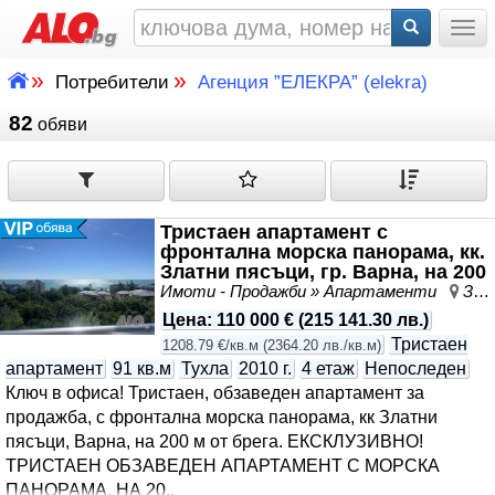
Togg
»
»
Потребители
Агенция ”ЕЛЕКРА” (elekra)
82
обяви
Тристаен апартамент с
фронтална морска панорама, кк.
Златни пясъци, гр. Варна, на 200
м. от брега.
Имоти - Продажби » Апартаменти
Златни пясъци, област Варна
Цена
:
110 000 €
(
215 141.30 лв.
)
Тристаен
1208.79 €/кв.м
(
2364.20 лв./кв.м
)
апартамент
91 кв.м
Тухла
2010 г.
4 етаж
Непоследен
Ключ в офиса! Тристаен, обзаведен апартамент за
продажба, с фронтална морска панорама, кк Златни
пясъци, Варна, на 200 м от брега. ЕКСКЛУЗИВНО!
ТРИСТАЕН ОБЗАВЕДЕН АПАРТАМЕНТ С МОРСКА
ПАНОРАМА, НА 20..