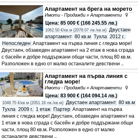
Апартамент на брега на морето
Имоти - Продажби » Апартаменти
Бял
Цена
:
85 000 €
(
166 245.55 лв.
)
Двустаен
1062.50 €/кв.м
(
2078.07 лв./кв.м
)
апартамент
80 кв.м
Тухла
2012 г.
Непоследен
Апартамент на първа линия с гледка море!
Двустаен, обзаведен апартамент на 2 етаж в нова сграда
с басейн и добре поддържани общи части, площ 80 кв.м.
Разположен в едно от малко останалите девствени ..
Апартамент на първа линия с
гледка море!
Имоти - Продажби » Апартаменти
Бял
Цена
:
83 900 €
(
164 094.14 лв.
)
Двустаен апартамент
80 кв.м
1048.75 €/кв.м
(
2051.18 лв./кв.м
)
Тухла
2009 г.
1 етаж
Партер
Апартамент на първа
линия с гледка море! Двустаен, обзаведен апартамент на
1 етаж в нова сграда с басейн и добре поддържани общи
части, площ 80 кв.м. Разположен в едно от малко
останалите девствени ..