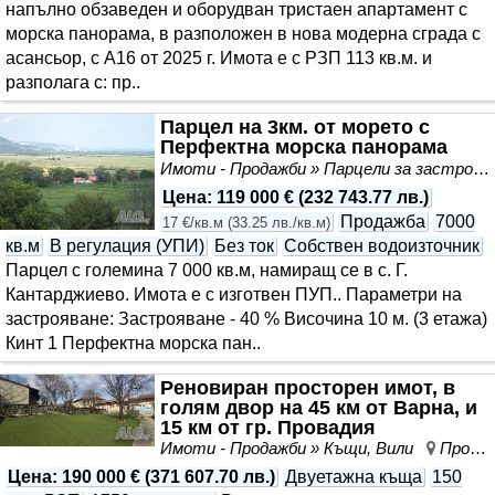
напълно обзаведен и оборудван тристаен апартамент с
морска панорама, в разположен в нова модерна сграда с
асансьор, с А16 от 2025 г. Имота е с РЗП 113 кв.м. и
разполага с: пр..
Парцел на 3км. от морето с
Перфектна морска панорама
Имоти - Продажби » Парцели за застрояване, Инвестиционни проекти
Цена
:
119 000 €
(
232 743.77 лв.
)
Продажба
7000
17 €/кв.м
(
33.25 лв./кв.м
)
кв.м
В регулация (УПИ)
Без ток
Собствен водоизточник
Парцел с големина 7 000 кв.м, намиращ се в с. Г.
Кантарджиево. Имота е с изготвен ПУП.. Параметри на
застрояване: Застрояване - 40 % Височина 10 м. (3 етажа)
Кинт 1 Перфектна морска пан..
Реновиран просторен имот, в
голям двор на 45 км от Варна, и
15 км от гр. Провадия
Имоти - Продажби » Къщи, Вили
Провадия, област Варна
Цена
:
190 000 €
(
371 607.70 лв.
)
Двуетажна къща
150