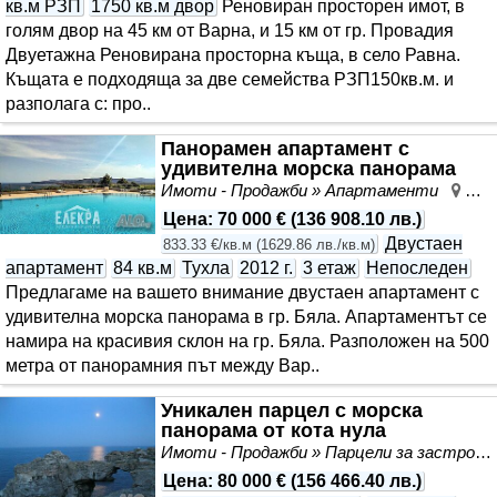
кв.м РЗП
1750 кв.м двор
Реновиран просторен имот, в
голям двор на 45 км от Варна, и 15 км от гр. Провадия
Двуетажна Реновирана просторна къща, в село Равна.
Къщата е подходяща за две семейства РЗП150кв.м. и
разполага с: про..
Панорамен апартамент с
удивителна морска панорама
Имоти - Продажби » Апартаменти
Бял
Цена
:
70 000 €
(
136 908.10 лв.
)
Двустаен
833.33 €/кв.м
(
1629.86 лв./кв.м
)
апартамент
84 кв.м
Тухла
2012 г.
3 етаж
Непоследен
Предлагаме на вашето внимание двустаен апартамент с
удивителна морска панорама в гр. Бяла. Апартаментът се
намира на красивия склон на гр. Бяла. Разположен на 500
метра от панорамния път между Вар..
Уникален парцел с морска
панорама от кота нула
Имоти - Продажби » Парцели за застрояване, Инвестиционни проекти
Цена
:
80 000 €
(
156 466.40 лв.
)