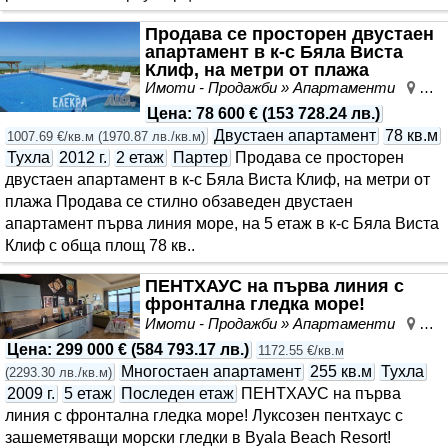
Продава се просторен двустаен
апартамент в к-с Бяла Виста
Клиф, на метри от плажа
Имоти - Продажби » Апартаменти
Бял
Цена
:
78 600 €
(
153 728.24 лв.
)
Двустаен апартамент
78 кв.м
1007.69 €/кв.м
(
1970.87 лв./кв.м
)
Тухла
2012 г.
2 етаж
Партер
Продава се просторен
двустаен апартамент в к-с Бяла Виста Клиф, на метри от
плажа Продава се стилно обзаведен двустаен
апартамент първа линия море, на 5 етаж в к-с Бяла Виста
Клиф с обща площ 78 кв..
ПЕНТХАУС на първа линия с
фронтална гледка море!
Имоти - Продажби » Апартаменти
Бял
Цена
:
299 000 €
(
584 793.17 лв.
)
1172.55 €/кв.м
Многостаен апартамент
255 кв.м
Тухла
(
2293.30 лв./кв.м
)
2009 г.
5 етаж
Последен етаж
ПЕНТХАУС на първа
линия с фронтална гледка море! Луксозен пентхаус с
зашеметяващи морски гледки в Byala Beach Resort!