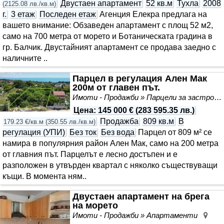
Двустаен апартамент
52 кв.м
Тухла
2008
(
2125.08 лв./кв.м
)
г.
3 етаж
Последен етаж
Агенция Елекра предлага на
вашето внимание: Обзаведен апартамент с площ 52 м2,
само на 700 метра от морето и Ботаническата градина в
гр. Балчик. Двустайният апартамент се продава заедно с
наличните ..
Парцел в регулация Ален Мак
200м от главен път.
Имоти - Продажби » Парцели за застрояване, Инвестиционни проекти
Цена
:
145 000 €
(
283 595.35 лв.
)
Продажба
809 кв.м
В
179.23 €/кв.м
(
350.55 лв./кв.м
)
регулация (УПИ)
Без ток
Без вода
Парцел от 809 м² се
намира в популярния район Ален Мак, само на 200 метра
от главния път. Парцелът е лесно достъпен и е
разположен в утвърден квартал с няколко съществуващи
къщи. В момента ням..
Двустаен апартамент на брега
на морето
Имоти - Продажби » Апартаменти
Бял