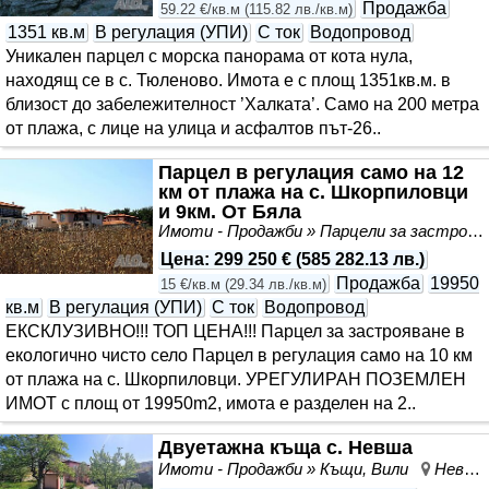
Продажба
59.22 €/кв.м
(
115.82 лв./кв.м
)
1351 кв.м
В регулация (УПИ)
С ток
Водопровод
Уникален парцел с морска панорама от кота нула,
находящ се в с. Тюленово. Имота е с площ 1351кв.м. в
близост до забележителност ’Халката’. Само на 200 метра
от плажа, с лице на улица и асфалтов път-26..
Парцел в регулация само на 12
км от плажа на с. Шкорпиловци
и 9км. От Бяла
Имоти - Продажби » Парцели за застрояване, Инвестиционни проекти
Цена
:
299 250 €
(
585 282.13 лв.
)
Продажба
19950
15 €/кв.м
(
29.34 лв./кв.м
)
кв.м
В регулация (УПИ)
С ток
Водопровод
ЕКСКЛУЗИВНО!!! ТОП ЦЕНА!!! Парцел за застрояване в
екологично чисто село Парцел в регулация само на 10 км
от плажа на с. Шкорпиловци. УРЕГУЛИРАН ПОЗЕМЛЕН
ИМОТ с площ от 19950m2, имота е разделен на 2..
Двуетажна къща с. Невша
Имоти - Продажби » Къщи, Вили
Невша, област Варна