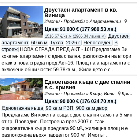
Двустаен апартамент в кв.
Виница
Имоти - Продажби » Апартаменти
Вин
Цена
:
91 000 €
(
177 980.53 лв.
)
Двустаен
1516.67 €/кв.м
(
2966.34 лв./кв.м
)
апартамент
60 кв.м
Тухла
2026 г.
Непоследен
В
строеж
НОВА СГРАДА ПРЕД АКТ - 16! Предлагаме Ви
кокетен апартамент с една спалня, разположен на втори
етаж в нова сграда пред Акт-16. Площ на апартамента с
включени общи части: 59.78кв.м., Жилището е с..
Едноетажна къща с две спални
в с. Кривня
Имоти - Продажби » Къщи, Вили
Кривня, област Варна
Цена
:
90 000 €
(
176 024.70 лв.
)
Едноетажна къща
90 кв.м РЗП
900 кв.м двор
Предлагаме Ви кокетна къща с две спални само на 5 мин.
от гр. Провадия. Построена през 2007 г., тази
очарователна къща предлага 90 м²., жилищна площ и е
разположена върху парцел от 900 м². Имотът ..