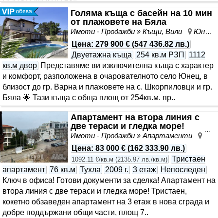
Голяма къща с басейн на 10 мин
от плажовете на Бяла
Имоти - Продажби » Къщи, Вили
Юнец, област Варна
Цена
:
279 900 €
(
547 436.82 лв.
)
Двуетажна къща
254 кв.м РЗП
1112
кв.м двор
Представяме ви изключителна къща с характер
и комфорт, разположена в очарователното село Юнец, в
близост до гр. Варна и плажовете на с. Шкорпиловци и гр.
Бяла 🌟 Тази къща с обща площ от 254кв.м. пр..
Апартамент на втора линия с
две тераси и гледка море!
Имоти - Продажби » Апартаменти
Бял
Цена
:
83 000 €
(
162 333.90 лв.
)
Тристаен
1092.11 €/кв.м
(
2135.97 лв./кв.м
)
апартамент
76 кв.м
Тухла
2009 г.
3 етаж
Непоследен
Ключ в офиса! Готови документи за сделка! Апартамент на
втора линия с две тераси и гледка море! Тристаен,
кокетно обзаведен апартамент на 3 етаж в нова сграда и
добре поддържани общи части, площ 7..