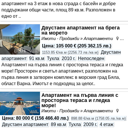
апартамент на 3 етаж в нова сграда с басейн и добре
поддържани общи части, площ 89 кв.м. Разположен в
едно от ..
Двустаен апартамент на брега
на морето
Имоти - Продажби » Апартаменти
Бял
Цена
:
105 000 €
(
205 362.15 лв.
)
Двустаен
1153.85 €/кв.м
(
2256.73 лв./кв.м
)
апартамент
91 кв.м
Тухла
2010 г.
Непоследен
Апартамент на първа линия с просторна тераса и гледка
море! Просторен и светъл aпартамент, разположен на
първа линия в затворен комплекс в морския град Бяла,
област Варна. Имотът е подходящ за целог..
Апартамент на първа линия с
просторна тераса и гледка
море!
Имоти - Продажби » Апартаменти
Бял
Цена
:
80 000 €
(
156 466.40 лв.
)
898.88 €/кв.м
(
1758.05 лв./кв.м
)
Двустаен апартамент
89 кв.м
Тухла
2009 г.
4 етаж