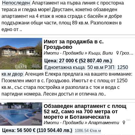
Непоследен
Апартамент на първа линия с просторна
тераса и гледка море! Двустаен, кокетно обзаведен
апартамент на 4 етаж в нова сграда с басейн и добре
поддържани общи части, площ 89 кв.м. Разположен в
едно от ..
Имот за продажба в с.
Гроздьово
Имоти - Продажби » Къщи, Вили
Гроздьово, област Варна
Цена
:
27 000 €
(
52 807.40 лв.
)
Едноетажна къща
50 кв.м РЗП
1250
кв.м двор
Агенция Елекра предлага на вашето внимание:
Поземлен имот в с. Гроздьово. Имотът е с площ от 1250
кв.м., със стара постройка и разполага с ток и вода с
партидни номера. Лесен достъп и отлична ло..
Обзаведен апартамент с площ
52 м2, само на 700 метра от
морето и Ботаническата
градина в гр. Балчик.
Имоти - Продажби » Апартаменти
Бал
Цена
:
56 500 €
(
110 504.40 лв.
)
1086.54 €/кв.м