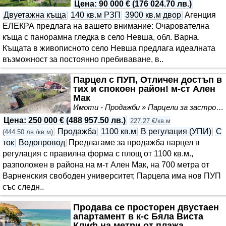
Цена
:
90 000 €
(
176 024.70 лв.
)
Двуетажна къща
140 кв.м РЗП
3900 кв.м двор
Агенция
ЕЛЕКРА предлага на вашето внимание: Очарователна
къща с панорамна гледка в село Невша, обл. Варна.
Къщата в живописното село Невша предлага идеалната
възможност за постоянно пребиваване, в..
Парцел с ПУП, Отличен достъп в
тих и спокоен район! м-ст Ален
Мак
Имоти - Продажби » Парцели за застрояване, Инвестиционни проекти
Цена
:
250 000 €
(
488 957.50 лв.
)
227.27 €/кв.м
Продажба
1100 кв.м
В регулация (УПИ)
С
(
444.50 лв./кв.м
)
ток
Водопровод
Предлагаме за продажба парцел в
регулация с правилна форма с площ от 1100 кв.м.,
разположен в района на м-т Ален Мак, на 700 метра от
Варненския свободен университет, Парцела има нов ПУП
със следн..
Продава се просторен двустаен
апартамент в к-с Бяла Виста
Клиф на метри от плажа