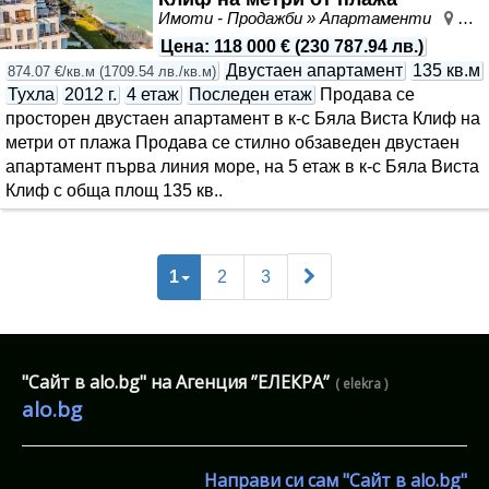
Имоти - Продажби » Апартаменти
Бял
Цена
:
118 000 €
(
230 787.94 лв.
)
Двустаен апартамент
135 кв.м
874.07 €/кв.м
(
1709.54 лв./кв.м
)
Тухла
2012 г.
4 етаж
Последен етаж
Продава се
просторен двустаен апартамент в к-с Бяла Виста Клиф на
метри от плажа Продава се стилно обзаведен двустаен
апартамент първа линия море, на 5 етаж в к-с Бяла Виста
Клиф с обща площ 135 кв..
1
2
3
"Сайт в alo.bg" на Агенция ”ЕЛЕКРА”
( elekra )
alo.bg
Направи си сам "Сайт в alo.bg"