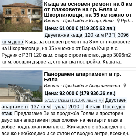
Къща за основен ремонт на 8 км
от плажовете на гр. Бяла и
Шкорпиловци, на 35 км южно от
Варна
Имоти - Продажби » Къщи, Вили
Рудник, област Варна
Цена
:
61 000 €
(
119 305.63 лв.
)
Двуетажна къща
120 кв.м РЗП
3096
кв.м двор
Къща за основен ремонт на 8 км от плажовете
на Шкорпиловци, на 35 км южно от Варна Къща в с.
Рудник с РЗП 120 кв.м, старо строителство, двор 3096m2
кв.м. овощни дървета, стопанска постройка. Къщата..
Панорамен апартамент в гр.
Бяла
Имоти - Продажби » Апартаменти
Бял
Цена
:
92 000 €
(
179 936.36 лв.
)
Двустаен
671.53 €/кв.м
(
1313.40 лв./кв.м
)
апартамент
137 кв.м
Тухла
2010 г.
4 етаж
Последен
етаж
Предлагаме Ви за продажба Голям и просторен
двустаен апартамент разположен на четвърти етаж в
добре поддържан комплекс. Жилището е обзаведено с
всичко необходимо и се сътои от входно антре, всекидн..