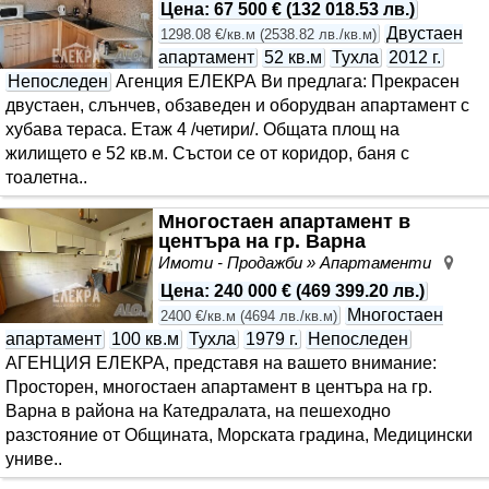
Цена
:
67 500 €
(
132 018.53 лв.
)
Двустаен
1298.08 €/кв.м
(
2538.82 лв./кв.м
)
апартамент
52 кв.м
Тухла
2012 г.
Непоследен
Агенция ЕЛЕКРА Ви предлага: Прекрасен
двустаен, слънчев, обзаведен и оборудван апартамент с
хубава тераса. Етаж 4 /четири/. Общата площ на
жилището е 52 кв.м. Състои се от коридор, баня с
тоалетна..
Многостаен апартамент в
центъра на гр. Варна
Имоти - Продажби » Апартаменти
Цен
Цена
:
240 000 €
(
469 399.20 лв.
)
Многостаен
2400 €/кв.м
(
4694 лв./кв.м
)
апартамент
100 кв.м
Тухла
1979 г.
Непоследен
АГЕНЦИЯ ЕЛЕКРА, представя на вашето внимание:
Просторен, многостаен апартамент в центъра на гр.
Варна в района на Катедралата, на пешеходно
разстояние от Общината, Морската градина, Медицински
униве..