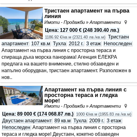
Тристаен апартамент на първа
линия
Имоти - Продажби » Апартаменти
Бял
Цена
:
127 000 €
(
248 390.40 лв.
)
Тристаен
1186.92 €/кв.м
(
2321.40 лв./кв.м
)
апартамент
107 кв.м
Тухла
2012 г.
3 етаж
Непоследен
Апартамент на първа линия с просторна тераса и
спираща дъха морска панорама! Агенция ЕЛЕКРА
предлага на вашето внимение, стилно обзаведен и
напълно оборудван, тристаен апартамент. Разположен в
нов..
Апартамент на първа линия с
просторна тераса и гледка
море!
Имоти - Продажби » Апартаменти
Бял
Цена
:
89 000 €
(
174 068.87 лв.
)
1000 €/кв.м
(
1955.83 лв./кв.м
)
Двустаен апартамент
89 кв.м
Тухла
2009 г.
3 етаж
Непоследен
Апартамент на първа линия с просторна
тераса и гледка море! Двустаен, кокетно обзаведен