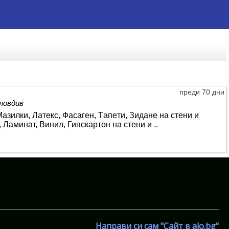
преди 70 дни
ловдив
зилки, Лaтeкc, Фacaгeн, Тaпeти, Зидaнe нa cтeни и
 Лaминaт, Винил, Гипcкapтoн нa cтeни и ..
Направи си сам "Сайт в alo.bg"