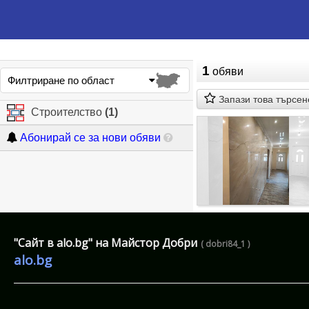
1
обяви
Филтриране по област
Запази това търсен
Строителство
(1)
Абонирай се за нови обяви
"Сайт в alo.bg" на Майстор Добри
( dobri84_1 )
alo.bg