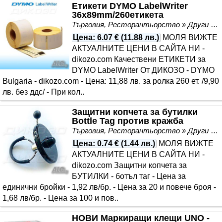
Етикети DYMO LabelWriter
36х89mm/260етикета
Търговия, Ресторантьорство » Други
Цена
:
6.07 €
(
11.88 лв.
)
МОЛЯ ВИЖТЕ
АКТУАЛНИТЕ ЦЕНИ В САЙТА НИ -
dikozo.com Качествени ЕТИКЕТИ за
DYMO LabelWriter От ДИКОЗО - DYMO
Bulgaria - dikozo.com - Цена: 11,88 лв. за ролка 260 ет. /9,90
лв. без ддс/ - При кол..
Защитни копчета за бутилки
Bottle Tag против кражба
Търговия, Ресторантьорство » Други
Цена
:
0.74 €
(
1.44 лв.
)
МОЛЯ ВИЖТЕ
АКТУАЛНИТЕ ЦЕНИ В САЙТА НИ -
dikozo.com Защитни копчета за
БУТИЛКИ - ботъл таг - Цена за
единични бройки - 1,92 лв/бр. - Цена за 20 и повече броя -
1,68 лв/бр. - Цена за 100 и пов..
НОВИ Маркиращи клещи UNO -