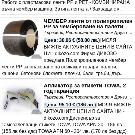
Работи с пластмасови ленти PP и PET - КОМБИНИРАНА
ръчна чембер машина: Затяга лентата / Захваща с к..
ЧЕМБЕР ленти от полипропилен
PP за чембероване на палети
Търговия, Ресторантьорство » Други
Цена
:
30.06 €
(
58.80 лв.
)
МОЛЯ
ВИЖТЕ АКТУАЛНИТЕ ЦЕНИ В САЙТА
НИ - dikozo.com Фирма ДИКОЗО
предлага Полипропиленови Чембер
ленти PP за опаковане на всякакви товари: палети,
кашони, бетонови блокчета, плочки, бали, тръби, дър..
Апликатор за етикети TOWA, 2
год гаранция
Търговия, Ресторантьорство » Други
Цена
:
95.10 €
(
186 лв.
)
МОЛЯ ВИЖТЕ
АКТУАЛНИТЕ ЦЕНИ В САЙТА НИ -
dikozo.com Диспенсър за
самозалепващи етикети TOWA TOWA APN 30 - 186 лв.
(155 лв без ддс) TOWA APN 60 - 204 лв. (170 лв без ддс)