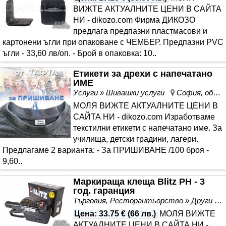
ВИЖТЕ АКТУАЛНИТЕ ЦЕНИ В САЙТА
НИ - dikozo.com Фирма ДИКОЗО
предлага предпазни пластмасови и
картонени ъгли при опаковане с ЧЕМБЕР. Предпазни PVC
ъгли - 33,60 лв/оп. - Брой в опаковка: 10..
Етикети за дрехи с напечатано
ИМЕ
Услуги » Шивашки услуги
София, област София
МОЛЯ ВИЖТЕ АКТУАЛНИТЕ ЦЕНИ В
САЙТА НИ - dikozo.com Изработваме
текстилни етикети с напечатано име. За
училища, детски градини, лагери.
Предлагаме 2 варианта: - За ПРИШИВАНЕ /100 броя -
9,60..
Маркираща клеща Blitz PH - 3
год. гаранция
Търговия, Ресторантьорство » Други
Цена
:
33.75 €
(
66 лв.
)
МОЛЯ ВИЖТЕ
АКТУАЛНИТЕ ЦЕНИ В САЙТА НИ -