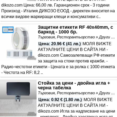
dikozo.com Цена: 66,00 лв. Гаранционен срок - 3 години
Произход - Италия ДИКОЗО ЕООД - директен вносител на
всички видове маркиращи клещи и консумативи с..
Защитни етикети RF 40x40mm, с
баркод - 1000 бр.
Търговия, Ресторантьорство » Други
Цена
:
20.96 €
(
41 лв.
)
МОЛЯ ВИЖТЕ
АКТУАЛНИТЕ ЦЕНИ В САЙТА НИ -
dikozo.com Самозалепващи РФ етикети
за защита на стоки против кражби. -
Радио-честотни етикети - Цената е за ролка с 1000 етикета
- Честота на RF: 8,2 ..
Стойка за цени - двойна игла +
черна табелка
Търговия, Ресторантьорство » Други
Цена
:
0.92 €
(
1.80 лв.
)
МОЛЯ ВИЖТЕ
АКТУАЛНИТЕ ЦЕНИ В САЙТА НИ -
dikozo.com Игла за надписване на цени
- комплект: - Двойна заострена игла от