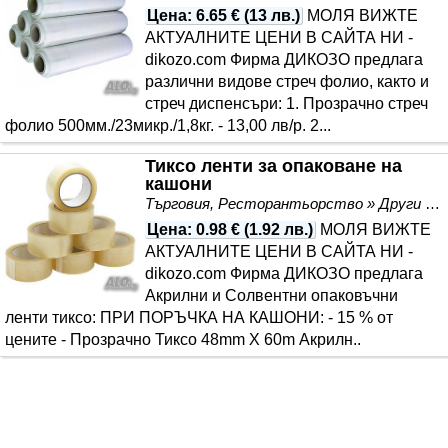
Цена
:
6.65 €
(
13 лв.
)
МОЛЯ ВИЖТЕ
АКТУАЛНИТЕ ЦЕНИ В САЙТА НИ -
dikozo.com Фирма ДИКОЗО предлага
различни видове стреч фолио, както и
стреч диспенсъри: 1. Прозрачно стреч
фолио 500мм./23микр./1,8кг. - 13,00 лв/р. 2...
Тиксо ленти за опаковане на
кашони
Търговия, Ресторантьорство » Други
Цена
:
0.98 €
(
1.92 лв.
)
МОЛЯ ВИЖТЕ
АКТУАЛНИТЕ ЦЕНИ В САЙТА НИ -
dikozo.com Фирма ДИКОЗО предлага
Акрилни и Солвентни опаковъчни
ленти тиксо: ПРИ ПОРЪЧКА НА КАШОНИ: - 15 % от
цените - Прозрачно Тиксо 48mm X 60m Акрилн..
1
2