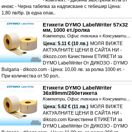
инокс - Черна табелка за надписване с тебешир Цена:
1,80 лв/бр. (в една опак..
Етикети DYMO LabelWriter 57х32
мм, 1000 ет./ролка
Компютри, Офис техника » Консумативи
Цена
:
5.11 €
(
10 лв.
)
МОЛЯ ВИЖТЕ
АКТУАЛНИТЕ ЦЕНИ В САЙТА НИ -
dikozo.com Качествени ЕТИКЕТИ за
DYMO LabelWriter От ДИКОЗО - DYMO
Bulgaria - dikozo.com - Цена: 10,00 лв. за ролка 1000 ет. -
При количества от 50 рол..
Етикети DYMO LabelWriter
36х89mm/260етикета
Компютри, Офис техника » Консумативи
Цена
:
5.62 €
(
11 лв.
)
МОЛЯ ВИЖТЕ
АКТУАЛНИТЕ ЦЕНИ В САЙТА НИ -
dikozo.com Качествени ЕТИКЕТИ за
DYMO LabelWriter От ДИКОЗО - DYMO