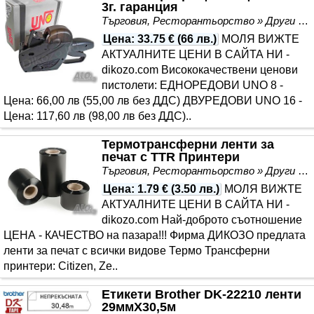
3г. гаранция
Търговия, Ресторантьорство » Други
Цена
:
33.75 €
(
66 лв.
)
МОЛЯ ВИЖТЕ
АКТУАЛНИТЕ ЦЕНИ В САЙТА НИ -
dikozo.com Висококачествени ценови
пистолети: ЕДНОРЕДОВИ UNO 8 -
Цена: 66,00 лв (55,00 лв без ДДС) ДВУРЕДОВИ UNO 16 -
Цена: 117,60 лв (98,00 лв без ДДС)..
Термотрансферни ленти за
печат с TTR Принтери
Търговия, Ресторантьорство » Други
Цена
:
1.79 €
(
3.50 лв.
)
МОЛЯ ВИЖТЕ
АКТУАЛНИТЕ ЦЕНИ В САЙТА НИ -
dikozo.com Най-доброто съотношение
ЦЕНА - КАЧЕСТВО на пазара!!! Фирма ДИКОЗО предлата
ленти за печат с всички видове Термо Трансферни
принтери: Citizen, Ze..
Етикети Brother DK-22210 ленти
29ммХ30,5м