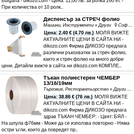
Bulgaria - dikozo.com - Цена: 11,00 лв. за ролка 260 ет. -
При количества от 10 ролк..
Диспенсър за СТРЕЧ фолио
Машини, Инструменти » Други
София, област София
Цена
:
2.40 €
(
4.70 лв.
)
МОЛЯ ВИЖТЕ
АКТУАЛНИТЕ ЦЕНИ В САЙТА НИ -
dikozo.com Фирма ДИКОЗО предлага
различни ръкохватки за стреч фолио,
както и стреч фолио на много добри
цени. Детайли вижте в сайта ни dikozo.com КОМПЛЕ..
Тъкан полиестерен ЧЕМБЕР
13/16/19мм
Търговия, Ресторантьорство » Други
Цена
:
38.86 €
(
76 лв.
)
МОЛЯ ВИЖТЕ
АКТУАЛНИТЕ ЦЕНИ В САЙТА НИ -
dikozo.com Фирма ДИКОЗО предлага
здрав ТЪКАН ЧЕМБЕР: - Цвят: БЯЛ -
На шпула ф76мм - Може да се използва повторно - Няма
остри ъгли, които да повредят пр..