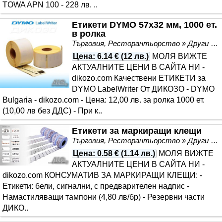
TOWA APN 100 - 228 лв. ..
Етикети DYMO 57х32 мм, 1000 ет.
в ролка
Търговия, Ресторантьорство » Други
Цена
:
6.14 €
(
12 лв.
)
МОЛЯ ВИЖТЕ
АКТУАЛНИТЕ ЦЕНИ В САЙТА НИ -
dikozo.com Качествени ЕТИКЕТИ за
DYMO LabelWriter От ДИКОЗО - DYMO
Bulgaria - dikozo.com - Цена: 12,00 лв. за ролка 1000 ет.
(10,00 лв без ДДС) - При к..
Етикети за маркиращи клещи
Търговия, Ресторантьорство » Други
Цена
:
0.58 €
(
1.14 лв.
)
МОЛЯ ВИЖТЕ
АКТУАЛНИТЕ ЦЕНИ В САЙТА НИ -
dikozo.com КОНСУМАТИВ ЗА МАРКИРАЩИ КЛЕЩИ: -
Етикети: бели, сигнални, с предварителен надпис -
Намастиляващи тампони (4,80 лв/бр) - Резервни части
ДИКО..