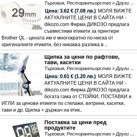
Търговия, Ресторантьорство » Други
Цена
:
3.62 €
(
7.08 лв.
)
МОЛЯ ВИЖТЕ
АКТУАЛНИТЕ ЦЕНИ В САЙТА НИ -
dikozo.com Фирма ДИКОЗО предлага
съвместими етикети за принтери
Brother QL - цената им е многократно по-ниска от
оригиналните етикети, без никаква разлика в ..
Щипка за цени по рафтове,
тави, касетки
Търговия, Ресторантьорство » Други
Цена
:
0.61 €
(
1.20 лв.
)
МОЛЯ ВИЖТЕ
АКТУАЛНИТЕ ЦЕНИ В САЙТА НИ -
dikozo.com Фирма ДИКОЗО предлага
богата гама от СТОЙКИ, ПОСТАВКИ и
ИГЛИ за ценови етикети по стелажи, витрини, касетки,
тави и др. Щипка + държач на етик..
Поставка за цени пред
продуктите
Търговия, Ресторантьорство » Други