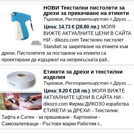
НОВИ Текстилни пистолети за
дрехи за прикачване на етикети
Търговия, Ресторантьорство » Други
Цена
:
14.73 €
(
28.80 лв.
)
МОЛЯ
ВИЖТЕ АКТУАЛНИТЕ ЦЕНИ В САЙТА
НИ - dikozo.com Текстилен пистолет
Standart за закрепване на етикети към
дрехи. Пистолетите за поставяне на етикети са
проектирани да издържат на непрекъсната раб..
Етикети за дрехи и текстилни
изделия
Търговия, Ресторантьорство » Други
Цена
:
9.20 €
(
18 лв.
)
МОЛЯ ВИЖТЕ
АКТУАЛНИТЕ ЦЕНИ В САЙТА НИ -
dikozo.com Фирма ДИКОЗО изработва
ЕТИКЕТИ за ДРЕХИ: - Текстилни:
Тафта и Сатен - за пришиване - Картонени -
Самозалепващи - Ръстови марки Работим с..