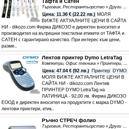
Тафта и Сатен
Търговия, Ресторантьорство » Други
Цена
:
11.36 €
(
22.22 лв.
)
МОЛЯ
ВИЖТЕ АКТУАЛНИТЕ ЦЕНИ В САЙТА
НИ - dikozo.com Фирма ДИКОЗО е директен вносител и
производител на вътрешни текстилни етикети от ТАФТА и
САТЕН с гарантирано качество. При интерес към цени,
разме..
Лентов принтер Dymo LetraTag
Компютри, Офис техника » Принтери, Скенери, Копири
Цена
:
47.04 €
(
92 лв.
)
Принтер
DYMO
МОЛЯ ВИЖТЕ АКТУАЛНИТЕ ЦЕНИ В
САЙТА НИ - dikozo.com Лентив
ПРИНТЕР DYMO LetraTag на
ЛАТИНИЦА - 92,00 лв. Фирма ДИКОЗО
ЕООД е директен вносител на продуктите с марка DYMO -
лентови принтери, етик..
Ръчно СТРЕЧ фолио
Търговия, Ресторантьорство » Други