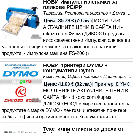
НОВИ Импулсни лепачки за
пликове PE/PP
Търговия, Ресторантьорство » Други
Цена
:
35.79 €
(
70 лв.
)
МОЛЯ ВИЖТЕ
АКТУАЛНИТЕ ЦЕНИ В САЙТА НИ -
dikozo.com Фирма ДИКОЗО предлага
висококачествени Импулсни слепващи
машини и стоящи пликове за опаковане на насипни
продукти: - Импулсна машина FS-200 (к..
НОВИ принтери DYMO +
консумативи Dymo
Компютри, Офис техника » Принтери, Скенери, Копири
Цена
:
41.93 €
(
82 лв.
)
Принтер
DYMO
МОЛЯ ВИЖТЕ АКТУАЛНИТЕ ЦЕНИ В
САЙТА НИ - dikozo.com Фирма
ДИКОЗО ЕООД е директен вносител на
продуктите с марка DYMO - лентови и етикетни принтери
за бита, офиса и промишлеността. Консумативи - ет..
Текстилни етикети за дрехи от