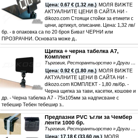
Цена
:
0.67 €
(
1.32 лв.
)
МОЛЯ ВИЖТЕ
АКТУАЛНИТЕ ЦЕНИ В САЙТА НИ -
dikozo.com Стоящи стойки за етикети с
цени, артикул, описание. Цена: 1,32 лв/
бр. - в опаковка са по 20 броя Биват ЧЕРНИ или
ПРОЗРАЧНИ. Основата може д..
Щипка + черна табелка А7,
Комплект
Търговия, Ресторантьорство » Други
Цена
:
0.92 €
(
1.80 лв.
)
МОЛЯ ВИЖТЕ
АКТУАЛНИТЕ ЦЕНИ В САЙТА НИ -
dikozo.com КОМПЛЕКТ - 1,80 лв/бр. -
Черна щипка за тави, касетки, кошове и
др. - Черна табелка A7 - 75х105мм за надписване с
тебешир Тебен тебешир з..
Предпазни PVC ъгли за Чембер
ленти 1000 бр.
Търговия, Ресторантьорство » Други
Цена
:
17.18 €
(
33.60 лв.
)
МОЛЯ