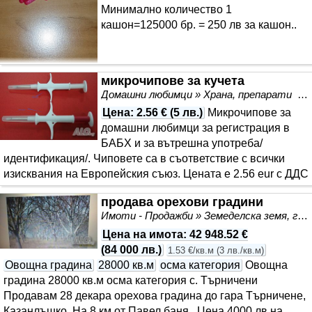
Минимално количество 1
кашон=125000 бр. = 250 лв за кашон..
микрочипове за кучета
Домашни любимци » Храна, препарати
Цена
:
2.56 €
(
5 лв.
)
Микрочипове за
домашни любимци за регистрация в
БАБХ и за вътрешна употреба/
идентификация/. Чиповете са в съответствие с всички
изисквания на Европейския съюз. Цената е 2.56 eur с ДДС
продава орехови градини
Имоти - Продажби » Земеделска земя, градини, лозя, гора
Цена на имота
:
42 948.52 €
(
84 000 лв.
)
1.53 €/кв.м
(
3 лв./кв.м
)
Овощна градина
28000 кв.м
осма категория
Овощна
градина 28000 кв.м осма категория с. Търничени
Продавам 28 декара орехова градина до гара Търничене,
Казанлъшко. На 8 км от Павел баня.. Цена 4000 лв на