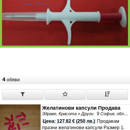
4
обяви
Желатинови капсули Продава
Здраве, Красота » Други
София, област София
Цена
:
127.82 €
(
250 лв.
)
Продавам
празни желатинови капсули Размер 1.