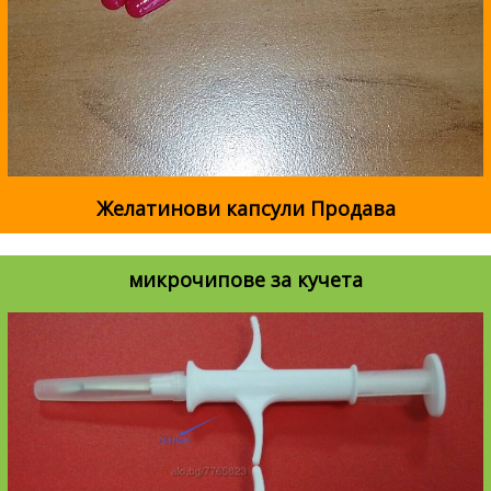
Желатинови капсули Продава
микрочипове за кучета