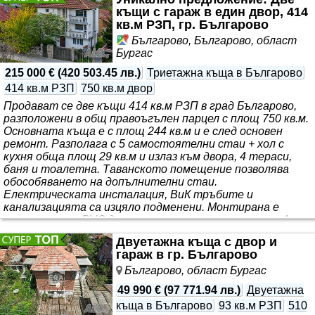
къщи с гараж в един двор, 414
кв.м РЗП, гр. Българово
Българово, Българово, област
Бургас
215 000 €
(
420 503.45 лв.
)
Триетажна къща в Българово
414 кв.м РЗП
750 кв.м двор
Продават се две къщи 414 кв.м РЗП в град Българово,
разположени в общ правоъгълен парцел с площ 750 кв.м.
Основната къща е с площ 244 кв.м и е след основен
ремонт. Разполага с 5 самостоятелни стаи + хол с
кухня обща площ 29 кв.м и излаз към двора, 4 тераси,
баня и тоалетна. Таванското помещение позволява
обособяването на допълнителни стаи.
Електрическата инсталация, ВиК тръбите и
канализацията са изцяло подменени. Монтирана е
шесткамерна PVC дограма с троен стъклопакет „4
сезона“. Отоплението е с пелетна камина 25 kW и
Двуетажна къща с двор и
камина на дърва с мощност 33 kW. И двете са свързани
гараж в гр. Българово
с радиаторите ..
Българово, област Бургас
49 990 €
(
97 771.94 лв.
)
Двуетажна
къща в Българово
93 кв.м РЗП
510