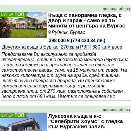
днешна обява
Къща с панорамна гледка, с
двор и гараж - само на 15
минути от центъра на Бургас
Рудник, Бургас
398 000 €
(
778 420.34 лв.
)
Двуетажна къща в Бургас
270 кв.м РЗП
680 кв.м двор
Представяме Ви ексклузивно за продажба
впечатляваща, отлично обзаведена модерна двуетажна
къща, разположена в прекрасно озеленен двор със
самостоятелен гараж, само на 15 минути от града. На
няколко километра от шума на града, сред тишина,
чист въздух и прекрасна природа, Ви представяме
самостоятелна двуетажна къща с разгъната
застроена площ от 270 кв.м, разположена в собствен
двор с площ от 680 кв.м. Имотът се откроява със
стилна визия и функционална архитектура, като
разпределението отговаря на всички изисквания на
днешна обява
съвременния начин на живот, за да осигури максимален
Луксозна къща в к-с
комфорт, уют и приятн..
”Селебрити Хоумс” с гледка
към Бургаския залив.