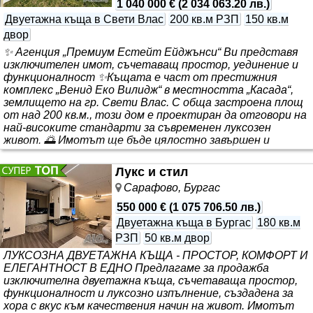
1 040 000 €
(
2 034 063.20 лв.
)
Двуетажна къща в Свети Влас
200 кв.м РЗП
150 кв.м
двор
✨ Агенция „Премиум Естейт Ейджънси“ Ви представя
изключителен имот, съчетаващ простор, уединение и
функционалност ✨Къщата е част от престижния
комплекс „Венид Еко Вилидж“ в местността „Касада“,
землището на гр. Свети Влас. С обща застроена площ
от над 200 кв.м., този дом е проектиран да отговори на
най-високите стандарти за съвременен луксозен
живот. 🌅 Имотът ще бъде цялостно завършен и
луксозно обзаведен (до средата на м. Август, като
допълнително могат да бъдат намесени и вашите
Лукс и стил
изисквания и предпочитания в процеса на завършване).
Сарафово, Бургас
Той съчетава по уникален начин чистия планински
възду..
550 000 €
(
1 075 706.50 лв.
)
Двуетажна къща в Бургас
180 кв.м
РЗП
50 кв.м двор
ЛУКСОЗНА ДВУЕТАЖНА КЪЩА - ПРОСТОР, КОМФОРТ И
ЕЛЕГАНТНОСТ В ЕДНО Предлагаме за продажба
изключителна двуетажна къща, съчетаваща простор,
функционалност и луксозно изпълнение, създадена за
хора с вкус към качествения начин на живот. Имотът