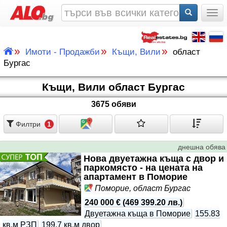
Togg
»
»
»
Имоти - Продажби
Къщи, Вили
област
Бургас
Къщи, Вили област Бургас
3675 обяви
Филтри
1
днешна обява
Нова двуетажна къща с двор и
паркомясто - на цената на
апартамент в Поморие
Поморие, област Бургас
240 000 €
(
469 399.20 лв.
)
Двуетажна къща в Поморие
155.83
кв.м РЗП
199.7 кв.м двор