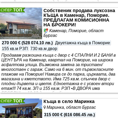
етаж 2: три спални, склад, две бани с тоалет, две
тераси. Има възможност за преустр..
Собственик продава луксозна
КЪЩА в Каменар, Поморие.
ПРЕДЛАГАМ КОМИСИОННА
НА БРОКЕРИ!
Каменар, Поморие, област
Бургас
270 000 €
(
528 074.10 лв.
)
Двуетажна къща в Поморие
155 кв.м РЗП
730 кв.м двор
Продавам разкошна къща с двор с 4 СПАЛНИ И 2 БАНИ в
ЦЕНТЪРА на Каменар, квартал на Поморие, на широка
асфалтова улица. Възможна замяна за тристаен/
многостаен с гараж. Само на 6 мин. от първокласните
плажове на Поморие! Намира се до парка, църквата, два
магазина и кметството. Има 725 кв.м. слънчев двор с
плодни дървета и цветя. Едноетажна е с усвоен втори
етаж!!! 74 кв.м. ЗП и 155 кв.м. РЗП •В ДВОРА има
БЕСЕДКА за 10-12 души, барбекю и външна мивка с
топла вода и инсталация за поливане. •Има СКЛАД.
Къща в село Маринка
Оградата е от облицовъчен камък и масивен дъб. •От
АСФАЛТОВА улица се влиза в ПАРКОМЯСТО с р..
Маринка, област Бургас
315 000 €
(
616 086.45 лв.
)