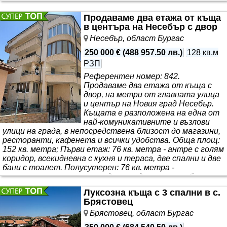
първи етаж е разположена просторна дневна с кухня, с
гледки море, баня с тоалет и сервизно помещение. От
Продаваме два етажа от къща
първият етаж се излиза на веранда с до..
в центъра на Несебър с двор
Несебър, област Бургас
250 000 €
(
488 957.50 лв.
)
128 кв.м
РЗП
Референтен номер: 842.
Продаваме два етажа от къща с
двор, на метри от главната улица
и център на Новия град Несебър.
Къщата е разположена на една от
най-комуникативните и възлови
улици на града, в непосредствена близост до магазини,
ресторанти, кафенета и всички удобства. Обща площ:
152 кв. метра; Първи етаж: 76 кв. метра - антре с голям
коридор, всекидневна с кухня и тераса, две спални и две
бани с тоалет. Полусутерен: 76 кв. метра -
полусутерен: антре, всекидневна, две спални и баня с
тоалет; Към имота се продава и ¼ идеална част от
Луксозна къща с 3 спални в с.
парцела /площ - 628 кв. метра/..
Брястовец
Брястовец, област Бургас