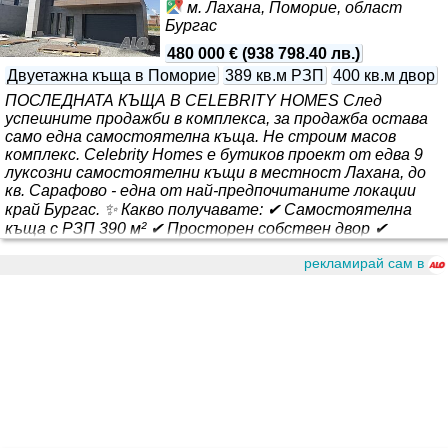
м. Лахана, Поморие, област
Бургас
480 000 €
(
938 798.40 лв.
)
Двуетажна къща в Поморие
389 кв.м РЗП
400 кв.м двор
ПОСЛЕДНАТА КЪЩА В CELEBRITY HOMES След
успешните продажби в комплекса, за продажба остава
само една самостоятелна къща. Не строим масов
комплекс. Celebrity Homes е бутиков проект от едва 9
луксозни самостоятелни къщи в местност Лахана, до
кв. Сарафово - една от най-предпочитаните локации
край Бургас. ✨ Какво получавате: ✔ Самостоятелна
къща с РЗП 390 м² ✔ Просторен собствен двор ✔
Панорамна гледка към морето ✔ Модерна архитектура
рекламирай сам в
и премиум изпълнение ✔ Без такса поддръжка ✔ Без
комисионна - директно от инвеститора Това е
последната възможност да станете част от Celebrity
Homes. Сл..