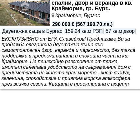
туристически бизн..
спални, двор и веранда в кв.
Крайморие, гр. Бург..
Крайморие, Бургас
290 000 €
(
567 190.70 лв.
)
Двуетажна къща в Бургас
159.24 кв.м РЗП
57 кв.м двор
ЕКСКЛУЗИВНО от ЕРА Славейков! Предлагаме Ви за
продажба елегантна двуетажна къща със
самостоятелен двор, веранда и паркомясто, без такса
поддръжка в предпочитаната и спокойна част на кв.
Крайморие. На пешеходно разстояние от плажа,
имотът съчетава удобството на съвременния дом с
предимствата на живота край морето - чист въздух,
зеленина, спокойствие и приятна морска атмосфера
през всички сезони. Къщата е проектирана с акцент
върху функционалността и комфорта на семейството.
Първият етаж разполага с просторна, светла дневна с
кухненски кът и трапезария, санитарно помещение,
директен излаз..