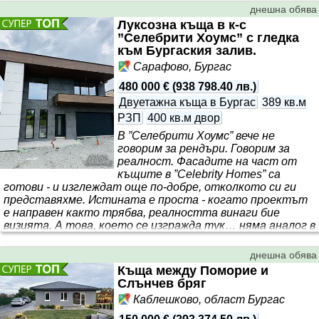
днешна обява
Луксозна къща в к-с
”Селебрити Хоумс” с гледка
към Бургаския залив.
Сарафово, Бургас
480 000 €
(
938 798.40 лв.
)
Двуетажна къща в Бургас
389 кв.м
РЗП
400 кв.м двор
В ”Селебрити Хоумс” вече не
говорим за рендъри. Говорим за
реалност. Фасадите на част от
къщите в ”Celebrity Homes” са
готови - и изглеждат още по-добре, отколкото си ги
представяхме. Истината е проста - когато проектът
е направен както трябва, реалността винаги бие
визията. А това, което се изгражда тук… няма аналог в
района. ✔ Модерен дизайн с топ гледки ✔
Самостоятелни къщи с простор и спокойствие ✔ Това
днешна обява
не е просто комплекс с къщи, това е стандарт, който
Къща между Поморие и
не е за всеки, остава само една за продажба! ПРОДАВА
Слънчев бряг
ПОСЛЕДНАТА ЛУКСОЗНА САМОСТОЯТЕЛНА КЪЩА С
Каблешково, област Бургас
ГЛЕДКА МОРЕ В ЗАТВОРЕН КОМПЛЕКС ”CE..