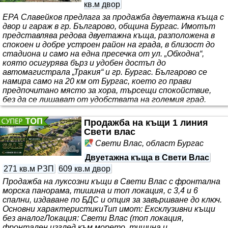
кв.м двор
ЕРА Славейков предлага за продажба двуетажна къща с
двор и гараж в гр. Българово, община Бургас. Имотът
представлява редова двуетажна къща, разположена в
спокоен и добре устроен район на града, в близост до
стадиона и само на една пресечка от ул. „Обходна“,
която осигурява бърз и удобен достъп до
автомагистрала „Тракия“ и гр. Бургас. Българово се
намира само на 20 км от Бургас, което го прави
предпочитано място за хора, търсещи спокойствие,
без да се лишават от удобствата на големия град.
Къщата се продава заедно с 510 кв.м собствено дворно
място и гараж, които допринасят за удобст..
Продажба на къщи 1 линия
Свети влас
Свети Влас, област Бургас
Двуетажна къща в Свети Влас
271 кв.м РЗП
609 кв.м двор
Продажба на луксозни къщи в Свети Влас с фронтална
морска панорама, тишина и топ локация, с 3,4 и 6
спални, издаване по БДС и опция за завършване до ключ.
Основни характеристикиТип имот: Ексклузивни къщи
без аналогЛокация: Свети Влас (топ локация,
фронтален изглед към морето, тишина и