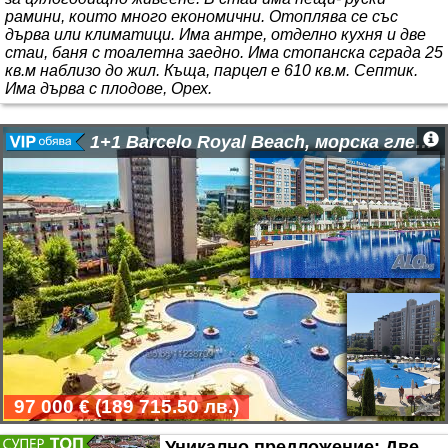
рамини, които много економични. Отоплява се със
дърва или климатици. Има антре, отделно кухня и две
стаи, баня с тоалетна заедно. Има стопанска сграда 25
кв.м наблизо до жил. Къща, парцел е 610 кв.м. Септик.
Има дърва с плодове, Орех.
1+1 Barcelo Royal Beach, морска гледка
97 000 €
(
189 715.50 лв.
)
Уникално предложение: Две