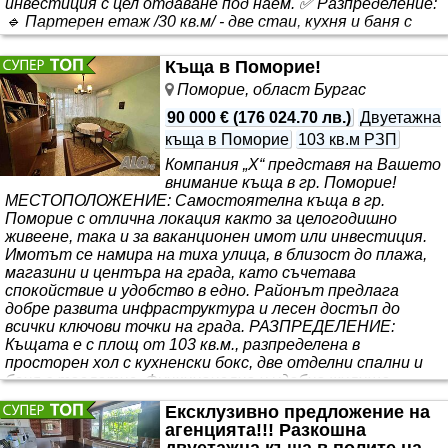
инвестиция с цел отдаване под наем. ✅ Разпределение:
🔹 Партерен етаж /30 кв.м/ - две стаи, кухня и баня с
тоалетна 🔹 Първи жилищен етаж /76 кв.м/ - три
просторни стаи, кухня, остъклен балкон и ..
Къща в Поморие!
Поморие, област Бургас
90 000 €
(
176 024.70 лв.
)
Двуетажна
къща в Поморие
103 кв.м РЗП
Компания „Х“ представя на Вашето
внимание къща в гр. Поморие!
МЕСТОПОЛОЖЕНИЕ: Самостоятелна къща в гр.
Поморие с отлична локация както за целогодишно
живеене, така и за ваканционен имот или инвестиция.
Имотът се намира на тиха улица, в близост до плажа,
магазини и центъра на града, като съчетава
спокойствие и удобство в едно. Районът предлага
добре развита инфраструктура и лесен достъп до
всички ключови точки на града. РАЗПРЕДЕЛЕНИЕ:
Къщата е с площ от 103 кв.м., разпределена в
просторен хол с кухненски бокс, две отделни спални и
баня с тоалетна. Функционално и удобно жилище,
което оси..
Ексклузивно предложение на
агенцията!!! Разкошна