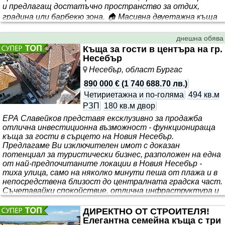
и предлагащ достатъчно пространство за отдих,
градина или барбекю зона. 🏠 Масивна двуетажна къща
с разгъната застроена площ 80 кв.м. (по 40 кв.м. на
етаж). Разпределение: 🔹 Първи етаж - дневна с кухня,
днешна обява
спалня, баня с тоалетна и вътрешно стълбище към
Къща за гости в центъра на гр.
втория етаж. 🔹 Втори етаж - три самостоятелни
Несебър
спални. Към къщата има пристройка, включваща: 🍽️
Несебър, област Бургас
Лятн..
890 000 €
(
1 740 688.70 лв.
)
Четириетажна и по-голяма
494 кв.м
РЗП
180 кв.м двор
ЕРА Славейков представя ексклузивно за продажба
отлична инвестиционна възможност - функционираща
къща за гости в сърцето на Новия Несебър.
Предлагаме Ви изключителен имот с доказан
потенциал за туристически бизнес, разположен на една
от най-предпочитаните локации в Новия Несебър -
тиха улица, само на няколко минути пеша от плажа и в
непосредствена близост до централната градска част.
Съчетавайки спокойствие, отлична инфраструктура и
лесен достъп до всички удобства, тази къща за гости е
идеален избор както за инвеститори, така и за
ДИРЕКТНО ОТ СТРОИТЕЛЯ!
предприемачи, желаещи да развиват успешен
Елегантна семейна къща с три