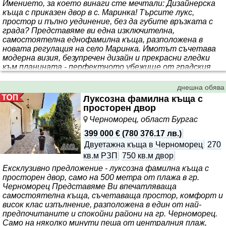
Имението, за което винаги сте мечтали: Дизайнерска
къща с приказен двор в с. Маринка! Търсите лукс,
простор и пълно уединение, без да губите връзката с
града? Представяме ви една изключителна,
самостоятелна еднофамилна къща, разположена в
новата регулация на село Маринка. Имотът съчетава
модерна визия, безупречен дизайн и прекрасни гледки
към планината - перфектното убежище от градския
шум, само на 14 км от центъра на Бургас! ПРОСТОР,
СВЕТЛИНА И УЮТ БЕЗ КОМПРОМИСИ (400 кв.м. РЗП):
днешна обява
Първи етаж (200 кв.м.) - Сърцето на дома:
Луксозна фамилна къща с
Впечатляваща дневна: Огромно, слънчево
просторен двор
пространство с фр..
Черноморец, област Бургас
399 000 €
(
780 376.17 лв.
)
Двуетажна къща в Черноморец
270
кв.м РЗП
750 кв.м двор
Ексклузивно предложение - луксозна фамилна къща с
просторен двор, само на 500 метра от плажа в гр.
Черноморец Представяме Ви впечатляваща
самостоятелна къща, съчетаваща простор, комфорт и
висок клас изпълнение, разположена в един от най-
предпочитаните и спокойни райони на гр. Черноморец.
Само на няколко минути пеша от централния плаж,