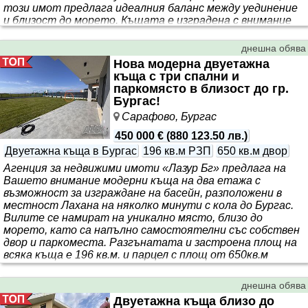
този имот предлага идеалния баланс между уединение
и близост до морето. Къщата е изградена с внимание
към всеки детайл, въведена в експлоатация през 2017 г.
и е изпълнена с висококачествени материали и
днешна обява
безкомпромисна грижа към качеството. С разгъната
Нова модерна двуетажна
застроена ..
къща с три спални и
паркомясто в близост до гр.
Бургас!
Сарафово, Бургас
450 000 €
(
880 123.50 лв.
)
Двуетажна къща в Бургас
196 кв.м РЗП
650 кв.м двор
Агенция за недвижими имоти «Лазур Бг» предлага на
Вашето внимание модерни къща на два етажа с
възможност за изграждане на басейн, разположени в
местност Лахана на няколко минути с кола до Бургас.
Вилите се намират на уникално място, близо до
морето, като са напълно самостоятелни със собствен
двор и паркоместа. Разгънатата и застроена площ на
всяка къща е 196 кв.м. и парцел с площ от 650кв.м
Разпределението е следното: 1-ви етаж - всекидневна,
кухня-трапезария, тоалетна, килер, веранда от която
днешна обява
се излиза на двора; 2-ри етаж - три спални, една от
Двуетажна къща близо до
които с гардеробна, две бани с тоалетни и дв..