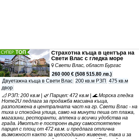
Страхотна къща в центъра на
Свети Влас с гледка море
Свети Влас, област Бургас
260 000 €
(
508 515.80 лв.
)
Двуетажна къща в Свети Влас
200 кв.м РЗП
475 кв.м
двор
📐 РЗП: 200 кв.м | 🌿 Парцел: 472 кв.м | 🌊 Морска гледка
Home2U педлага за продажба масивна къща,
разположена в централната част на гр. Свети Влас - на
тиха и спокойна улица, само на минути пеша от плажа,
магазини, ресторанти, аптека и всички удобства на
града. Имотът е построен върху самостоятелен
парцел с площ от 472 кв.м. и предлага отлична
възможност както за целогодишно живеене, така и за