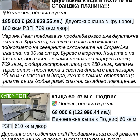
двуетажна къща в полите на
Странджа планина!!!
Крушевец, област Бургас
185 000 €
(
361 828.55 лв.
)
Двуетажна къща в Крушевец
180 кв.м РЗП
709 кв.м двор
Марина Реал предлага за продажба разкошна двуетажна
къща в с. Крушевец, на тихо и спокойно място в
подножието на северните склоновете на Странджа
планина, на 30 км от гр. Бургас и морето. Къщата е на
две нива, построена в самостоятелен парцел с площ
709 кв.м., с обща застроена площ от 250 кв.м., като на
първи етаж - просторна и светла дневна с трапезария
/35 кв.м./ с излаз към двора, кухня с камина отопляваща
цялата къща /водна риза/, спалня, складово помещение,
баня с wc, коридор. Втори етаж - три спални, баня с wc,
коридор и голяма веранда с живописни гледки към
Къща 60 кв.м с. Подвис
планината. Напълно обзаведена..
Подвис, област Бургас
68 000 €
(
132 996.44 лв.
)
Едноетажна къща в Подвис
60 кв.м
РЗП
610 кв.м двор
Директно от собственик!!! Продавам къща след ремонт
за цялогодищно живеене. В стаи има пещи- руски