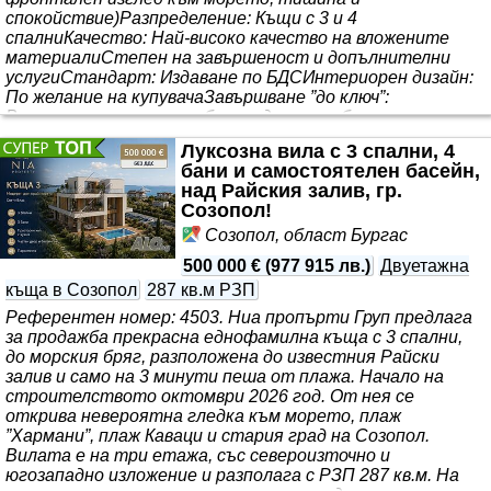
спокойствие)Разпределение: Къщи с 3 и 4
спалниКачество: Най-високо качество на вложените
материалиСтепен на завършеност и допълнителни
услугиСтандарт: Издаване по БДСИнтериорен дизайн:
По желание на купувачаЗавършване ”до ключ”:
Възможност за пълно обзавеждане с мебели и
техникаСтроителен графикСтарт на строителс..
Луксозна вила с 3 спални, 4
бани и самостоятелен басейн,
над Райския залив, гр.
Созопол!
Созопол, област Бургас
500 000 €
(
977 915 лв.
)
Двуетажна
къща в Созопол
287 кв.м РЗП
Референтен номер: 4503. Ниа пропърти Груп предлага
за продажба прекрасна еднофамилна къща с 3 спални,
до морския бряг, разположена до известния Райски
залив и само на 3 минути пеша от плажа. Начало на
строителството октомври 2026 год. От нея се
открива невероятна гледка към морето, плаж
”Хармани”, плаж Каваци и стария град на Созопол.
Вилата е на три етажа, със североизточно и
югозападно изложение и разполага с РЗП 287 кв.м. На