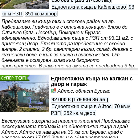
150 000 €
(
293 374.50 лв.
)
Едноетажна къща в Каблешково
93
кв.м РЗП
351 кв.м двор
Предлагаме ви къща тих и спокоен район на гр.
Каблешково. Градчето е с отлична локация- близо до
Слънчев бряг, Несебър, Поморие и Бургас
едновременно. Еднофамилна къща с РЗП от 93,11 м2, с
прилежащ двор. Етажното разпределение е: входно
антре, 2 спални, 2 бр. санитарни възли, склад, дневна с
кухненски бокс, с кът за ниска и висока мебел. От
дневната е осигурен излаз към дворното
пространство. В рамките на имота са предвидени 3 бр.
паркоместа. В момента е в процес на строеж на етап
акт 14. Цената е за завършено състояние на имота и
Едноетажна къща на калкан с
акт 16. Някои от снимките са създадени с ИИ за
двор и гараж
разкриване на ..
Айтос, област Бургас
92 000 €
(
179 936.36 лв.
)
Едноетажна къща в Айтос
70 кв.м
РЗП
252 кв.м двор
Ексклузивна оферта за нашите клиенти! Предлагаме
ексклузивната продажба на едноетажна къща в град
Айтос. Айтос се намира на 30 км от Бургас, град с
население от 17 000 души, и е административен