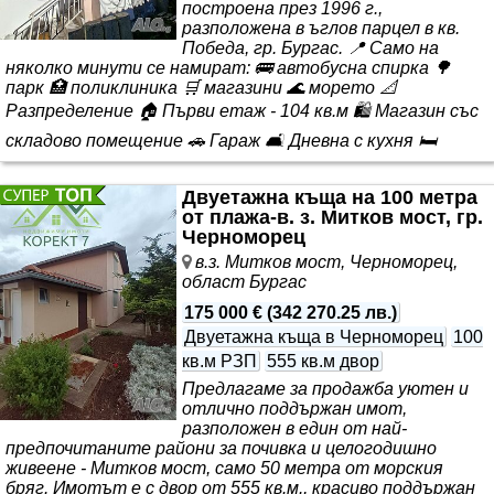
построена през 1996 г.,
разположена в ъглов парцел в кв.
Победа, гр. Бургас. 📍 Само на
няколко минути се намират: 🚌 автобусна спирка 🌳
парк 🏥 поликлиника 🛒 магазини 🌊 морето 📐
Разпределение 🏠 Първи етаж - 104 кв.м 🛍️ Магазин със
складово помещение 🚗 Гараж 🛋️ Дневна с кухня 🛏️
Спалня 🏠 Втори етаж - 104 кв.м 🛏️ Три просторни
Двуетажна къща на 100 метра
спални 🍽️ Кухня с трапезария 🔥 Просторна покрита
от плажа-в. з. Митков мост, гр.
тераса с барбекю - идеалното място за семейни вечери
Черноморец
и срещи с приятели. 🏠 Трето ниво 🏡 Просторно
в.з. Митков мост, Черноморец,
подпокривно помещение с възможност за о..
област Бургас
175 000 €
(
342 270.25 лв.
)
Двуетажна къща в Черноморец
100
кв.м РЗП
555 кв.м двор
Предлагаме за продажба уютен и
отлично поддържан имот,
разположен в един от най-
предпочитаните райони за почивка и целогодишно
живеене - Митков мост, само 50 метра от морския
бряг. Имотът е с двор от 555 кв.м., красиво поддържан