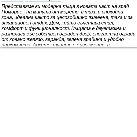
Представяме ви модерна къща в новата част на град
Поморие - на минути от морето, в тиха и спокойна
зона, идеална както за целогодишно живеене, така и за
ваканционен отдих. Дом, който съчетава стил,
комфорт и функционалност. Къщата е двуетажна и
разполага със собствен ограден двор, елегантна ограда
от ковано желязо, веранда, зелена градина и удобно
паркомясто. Архитектурата е съвременна, а
материалите - висок клас, гарантиращи
дълготрайност и енергийна ефективност. Първи етаж
с площ от 69,92 м2: входно антре, тоалетна, складово
помещение и просторна дневна с трапезария и
кухненски бокс..