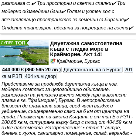
разполага с: ✔️ Три просторни и светли спални✔️ Три
модерно обзаведени бани✔️ Голям и уютен хол с
впечатляващо пространство за семейни събирания✔️
Отделна трапезария, идеална за посрещане на гости✔️
Луксозна кухня с висок клас оборудване и функционално
разпределение✔️ Просторна зимна градина, предлагаща
Двуетажна самостоятелна
къща с гледка море в
комфорт през всички сезони✔️ Практично мокро п..
Крайморие. Акт 14!
Крайморие, Бургас
440 000 €
(
860 565.20 лв.
)
Двуетажна къща в Бургас
201
кв.м РЗП
404 кв.м двор
Представяме за продажба двуетажна къща в нов,
модерен комплекс за целогодишно обитаване,
разположен на уникално място между три живописни
плажа в кв. ”Крайморие”, Бургас. В непосредствена
близост до плажната ивица, сред чист въздух и
уединение, същевременно само на 6 км от центъра на
града. Параметри на имота Къщата е от тип Б с РЗП -
200,65 кв.м, ситуирана върху двор с площ от 404.59 кв.м
с две паркоместа. Разпределение: • етаж 1: антре,
дневна с кухня, санитарно помещение, склад, веранда; •