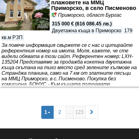
плажовете на ММЦ
Приморско, в село Писменово
Приморско, област Бургас
315 000 €
(
616 086.45 лв.
)
Двуетажна къща в Приморско
179
кв.м РЗП
За повече информация свържете се с нас и цитирайте
референтния номер на имота. Моля, кажете, че сте
видeли обявата в този сайт. Референтен номер: LXH-
135204 Представяме за продажба кокетна двуетажна
къща скътана на тихо място сред зелените хълмове на
Странджа планина, само на 7 км от златните пясъци
на ММЦ Приморско, в с. Писменово. Покупка без
комисиона. БОНУС - Към къщата получавате
автомобил в отлично състояние. Имотът е с обща
застроена площ от 180 кв.м, разположен върху двор с
площ от 820 кв.м, красиво озеленен, с възможност за
изграждане на басейн, кът за барбекю или цветн..
1
2
...
123