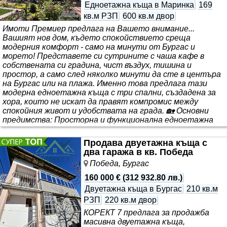
Едноетажна къща в Маринка
169
кв.м РЗП
600 кв.м двор
Имоти Премиер предлага на Вашето внимание...
Вашият нов дом, където спокойствието среща
модерния комфорт - само на минути от Бургас и
морето! Представете си сутрините с чаша кафе в
собствената си градина, чист въздух, тишина и
простор, а само след няколко минути да сте в центъра
на Бургас или на плажа. Именно това предлага тази
модерна едноетажна къща с три спални, създадена за
хора, които не искат да правят компромис между
спокойния живот и удобствата на града. 🏡 Основни
предимства: Просторна и функционална едноетажна
къща Три комфортни спални Светла дневна с кухня и
трапезари..
Продава двуетажна къща с
два гаража в кв. Победа
Победа, Бургас
160 000 €
(
312 932.80 лв.
)
Двуетажна къща в Бургас
210 кв.м
РЗП
220 кв.м двор
КОРЕКТ 7 предлага за продажба
масивна двуетажна къща,