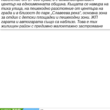
център на едноименната община. Къщата се намира на
тиха улица, на пешеходно разстояние от центъра на
града и в близост до парк „Славеева река“, основна зона
за отдих с детски площадки и пешеходни зони. ЖП
гарата и автогарата също са наблизо. Това е тих
жилищен район с предимно малоетажно застрояване
(частни къщи с дворове). Къщата се състои от хол,
кухня, спалня с гардеробна, баня с отделна то..