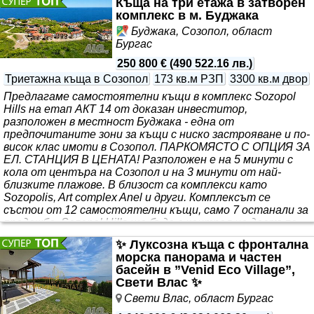
Къща на три етажа в затворен
комплекс в м. Буджака
Буджака, Созопол, област
Бургас
250 800 €
(
490 522.16 лв.
)
Триетажна къща в Созопол
173 кв.м РЗП
3300 кв.м двор
Предлагаме самостоятелни къщи в комплекс Sozopol
Hills на етап АКТ 14 от доказан инвеститор,
разположен в местност Буджака - една от
предпочитаните зони за къщи с ниско застрояване и по-
висок клас имоти в Созопол. ПАРКОМЯСТО С ОПЦИЯ ЗА
ЕЛ. СТАНЦИЯ В ЦЕНАТА! Разположен е на 5 минути с
кола от центъра на Созопол и на 3 минути от най-
близките плажове. В близост са комплекси като
Sozopolis, Art complex Anel и други. Комплексът се
състои от 12 самостоятелни къщи, само 7 останали за
продажба. Sozopol Hills ще бъдe с контрол на достъпа,
общ басейн и озеленени общи части. В комплекса има д..
✨ Луксозна къща с фронтална
морска панорама и частен
басейн в ”Venid Eco Village”,
Свети Влас ✨
Свети Влас, област Бургас