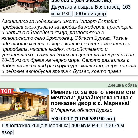
350 000 €
(
684 540.50 лв.
)
Двуетажна къща в Брястовец
163
кв.м РЗП
900 кв.м двор
Агенцията за недвижими имоти ”Апарт Естейт”
предлага ексклузивно за продажба модерна, просторна
и напълно обзаведена къща, разположена в
живописното село Брястовец, Област Бургас. Това е
идеалното място за хора, които ценят хармонията с
природата, чистия въздух, спокойствието и
уединението - само на 25 км от центъра на Бургас и на
20-25 км от брега на Черно море. Селото разполага с
добре развита инфраструктура: магазини, кафе, църква
и редовна автобусна връзка с Бургас, което прави
живота тук изключително удобен и комфортен.
Разпределение Първи етаж: входно антре, стълбищен
днешна обява
хол, светла ..
Имението, за което винаги сте
мечтали: Дизайнерска къща с
приказен двор в с. Маринка!
Маринка, област Бургас
530 000 €
(
1 036 589.90 лв.
)
Едноетажна къща в Маринка
400 кв.м РЗП
700 кв.м
двор