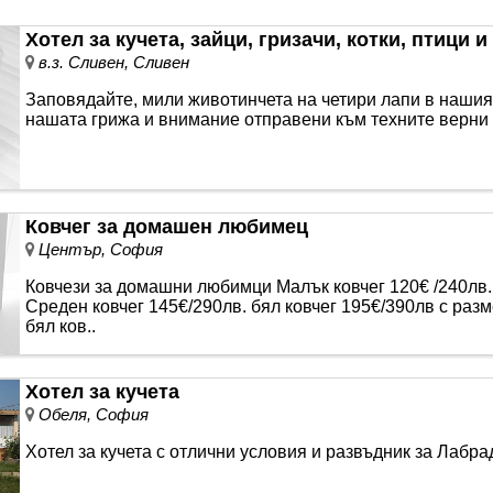
Хотел за кучета, зайци, гризачи, котки, птици 
в.з. Сливен, Сливен
Заповядайте, мили животинчета на четири лапи в нашия 
нашата грижа и внимание отправени към техните верни 
Ковчег за домашен любимец
Център, София
Ковчези за домашни любимци Малък ковчег 120€ /240лв. 
Среден ковчег 145€/290лв. бял ковчег 195€/390лв с разм
бял ков..
Хотел за кучета
Обеля, София
Хотел за кучета с отлични условия и развъдник за Лабра