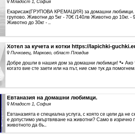
Младост 1, София
Екарисаж(ГРУПОВА КРЕМАЦИЯ) за домашни любимци. 
групово. Животни до 5кг - 70€ /140лв Животно до 10кг. -
Животно до 30кг - ..
Хотел за кучета и котки https://lapichki-guchki.e
Пичковец, Марково, област Пловдив
Добре дошли в нашия дом за домашни любимци! 🐾 Ако 
когато вие сте заети или на път, ние сме тук да помогне
Евтаназия на домашни любимци.
Младост 1, София
Евтаназията е специална услуга, с която се цели да не
е допустимо умъртвяване на животни? Само в изрично п
животното да бъ..