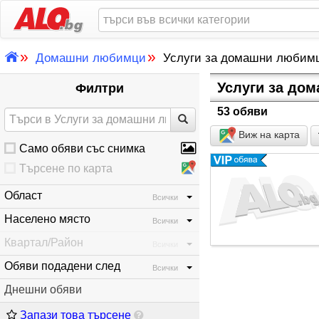
»
»
Домашни любимци
Услуги за домашни любим
Услуги за до
Филтри
53 обяви
Виж на карта
Само обяви със снимка
Търсене по карта
Област
Всички
Населено място
Всички
Квартал/Район
Всички
Обяви подадени след
Всички
Днешни обяви
Запази това търсене