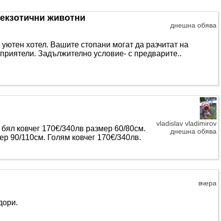
и екзотични животни
днешна обява
уютен хотел. Вашите стопани могат да разчитат на
приятели. Задължително условие- с предварите..
vladislav vladimirov
бял ковчег 170€/340лв размер 60/80см.
днешна обява
ер 90/110см. Голям ковчег 170€/340лв.
вчера
дори.