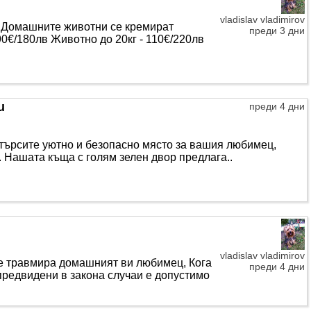
vladislav vladimirov
Домашните животни се кремират
преди 3 дни
 90€/180лв Животно до 20кг - 110€/220лв
u
преди 4 дни
търсите уютно и безопасно място за вашия любимец,
м. Нашата къща с голям зелен двор предлага..
vladislav vladimirov
 се травмира домашният ви любимец, Кога
преди 4 дни
редвидени в закона случаи е допустимо