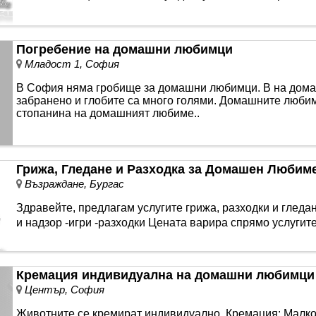
Погребение на домашни любимци
Младост 1, София
В София няма гробище за домашни любимци. В на дома
забранено и глобите са много голями. Домашните любим
стопанина на домашният любиме..
Грижа, Гледане и Разходка за Домашен Любим
Възраждане, Бургас
Здравейте, предлагам услугите грижа, разходки и глед
и надзор -игри -разходки Цената варира спрямо услугите.
Кремация индивидуална на домашни любимци
Център, София
Животните се кремират индивидуално. Кремация: Малко ж