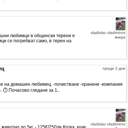
vladislav vladimirov
шни любимци в общински терени е
вчера
ци се погребват само, в терен на
ец
преди 2 дни
ане на домашен любимец. -почистване -хранене -компания
 ⏱️ Почасово гледане за 1..
vladislav vladimirov
ивотно до 5кг. - 125€/250лв Котка, куче