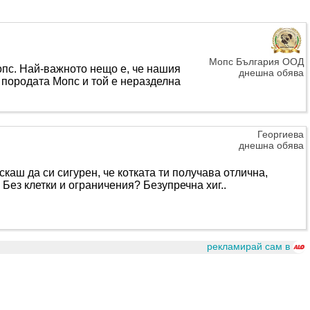
Мопс България ООД
опс. Най-важното нещо е, че нашия
днешна обява
 породата Мопс и той е неразделна
Георгиева
днешна обява
скаш да си сигурен, че котката ти получава отлична,
Без клетки и ограничения? Безупречна хиг..
рекламирай сам в