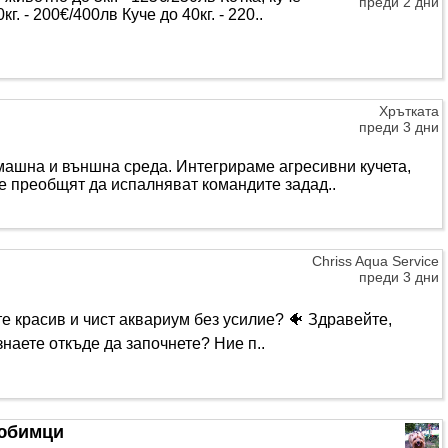
преди 2 дни
кг. - 200€/400лв Куче до 40кг. - 220..
Хрътката
преди 3 дни
машна и външна среда. Интегрираме агресивни кучета,
 се преобщят да испалняват командите задад..
Chriss Aqua Service
преди 3 дни
е красив и чист аквариум без усилие? 🐠 Здравейте,
знаете откъде да започнете? Ние п..
юбимци