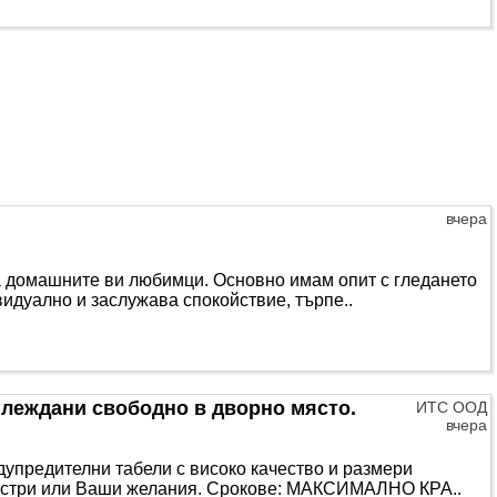
вчера
а домашните ви любимци. Основно имам опит с гледането
ивидуално и заслужава спокойствие, търпе..
тглеждани свободно в дворно място.
ИТС ООД
вчера
упредителни табели с високо качество и размери
мостри или Ваши желания. Срокове: МАКСИМАЛНО КРА..