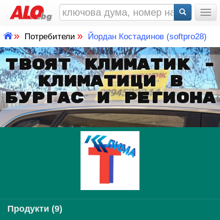
Togg
»
»
Потребители
Йордан Костадинов (softpro28)
ТВОЯТ КЛИМАТИК -
КЛИМАТИЦИ В
БУРГАС И РЕГИОНА
Продукти (9)