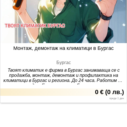
Монтаж, демонтаж на климатици в Бургас
Бургас
Твоят климатик е фирма в Бургас занимаваща се с
продажба, монтаж, демонтаж и профилактика на
климатици в Бургас и региона. До 24 часа. Работим и в
почивните дни. Евтин монтаж. Бързо и качествено
обслужване. Работим в Бургас и региона.
0 €
(
0 лв.
)
преди 1 ден