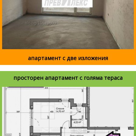
апартамент с две изложения
просторен апартамент с голяма тераса