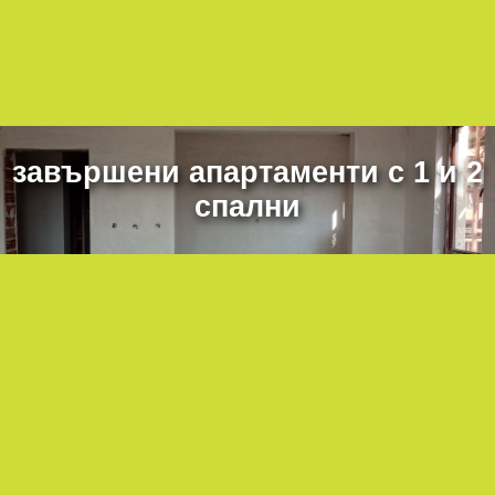
завършени апартаменти с 1 и 2
спални