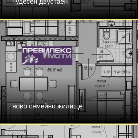
чудесен двустаен
ново семейно жилище