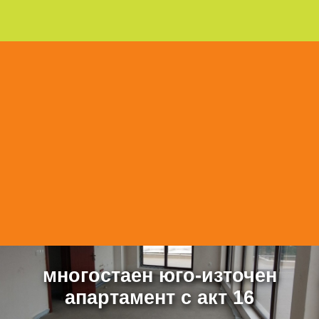
многостаен юго-източен
апартамент с акт 16