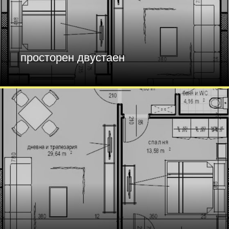
просторен двустаен