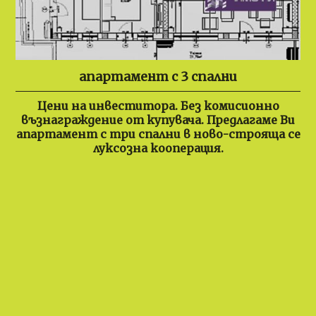
апартамент с 3 спални
Цени на инвеститора. Без комисионно
възнаграждение от купувача. Предлагаме Ви
апартамент с три спални в ново-строяща се
луксозна кооперация.