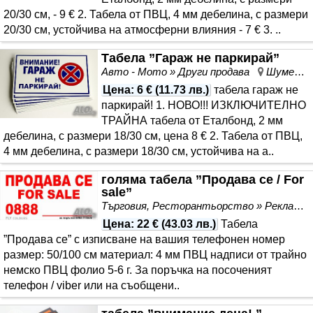
20/30 см, - 9 € 2. Табела от ПВЦ, 4 мм дебелина, с размери
20/30 см, устойчива на атмосферни влияния - 7 € 3. ..
Табела ”Гараж не паркирай”
Авто - Мото » Други продава
Шумен, област Шумен
Цена
:
6 €
(
11.73 лв.
)
табела гараж не
паркирай! 1. НОВО!!! ИЗКЛЮЧИТЕЛНО
ТРАЙНА табела от Еталбонд, 2 мм
дебелина, с размери 18/30 см, цена 8 € 2. Табела от ПВЦ,
4 мм дебелина, с размери 18/30 см, устойчива на а..
голяма табела ”Продава се / For
sale”
Търговия, Ресторантьорство » Рекламни продукти и съоръжения
Цена
:
22 €
(
43.03 лв.
)
Табела
”Продава се” с изписване на вашия телефонен номер
размер: 50/100 см материал: 4 мм ПВЦ надписи от трайно
немско ПВЦ фолио 5-6 г. За поръчка на посоченият
телефон / viber или на съобщени..