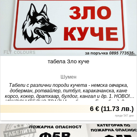
онлайн, качествена, онлайн, поръчка, Флай, Калърс,
производител, табели, Шумен, налични, производство,
склад, бърза, доставка, фирма, знак, автомобил,
стикер, фолио, гаранция, пластмаса, ламарина,
проект,
табела Зло куче
Шумен
Табели с различни породи кучета - немска овчарка,
доберман, ротвайлер, питбул, каракачанска, кане
корсо, кокер, дратхаар, булдог, кангал и др. 1. НОВО!!!
ИЗКЛЮЧИТЕЛНО ТРАЙНА табела от Еталбонд, 2 мм
дебелина, цена 8 € 2. Табела от ПВЦ, 4 мм дебелина, с
6 €
(
11.73 лв.
)
размери 18/30 см, устойчива на атмосферни влияния
преди 547 дни
цена 6 € За поръчка ни се обадете или ни пишете на
лични съобщения. За още стикери и табели
разгледайте и другите ни обяви. магазин ”Табели
Шумен”, адрес: ул. Илия Р. Блъсков №13 Тагове: длъжни,