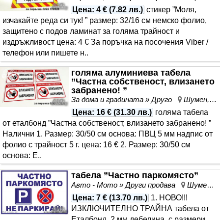
Цена
:
4 €
(
7.82 лв.
)
стикер ”Моля,
изчакайте реда си тук! ” размер: 32/16 см немско фолио,
защитено с подов ламинат за голяма трайност и
издръжливост цена: 4 € За поръчка на посочения Viber /
телефон или пишете н..
голяма алуминиева табела
”Частна собственост, влизането
забранено! ”
За дома и градината » Друго
Шумен, област Шумен
Цена
:
16 €
(
31.30 лв.
)
голяма табела
от еталбонд ”Частна собственост, влизането забранено! ”
Налични 1. Размер: 30/50 см основа: ПВЦ 5 мм надпис от
фолио с трайност 5 г. цена: 16 € 2. Размер: 30/50 см
основа: Е..
табела ”Частно паркомясто”
Авто - Мото » Други продава
Шумен, област Шумен
Цена
:
7 €
(
13.70 лв.
)
1. НОВО!!!
ИЗКЛЮЧИТЕЛНО ТРАЙНА табела от
Еталбонд, 2 мм дебелина, с размери