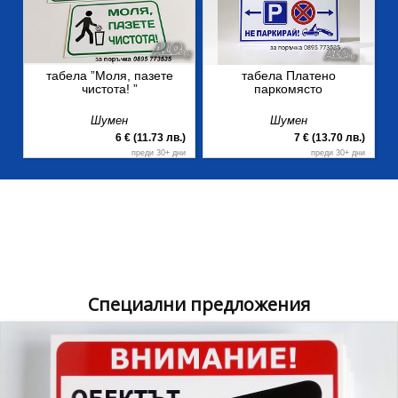
табела ”Моля, пазете
табела Платено
чистота! ”
паркомясто
Шумен
Шумен
6 € (11.73 лв.)
7 € (13.70 лв.)
преди 30+ дни
преди 30+ дни
упътващи пътни стрелки
маркираща лента за
Специални предложения
опасности
Шумен
Шумен
22 € (43.03 лв.)
3 € (5.87 лв.)
преди 30+ дни
преди 30+ дни