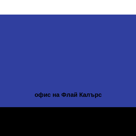
офис на Флай Калърс