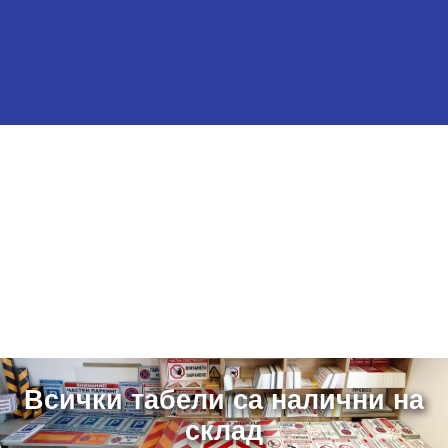
Всички табели са налични на
склад