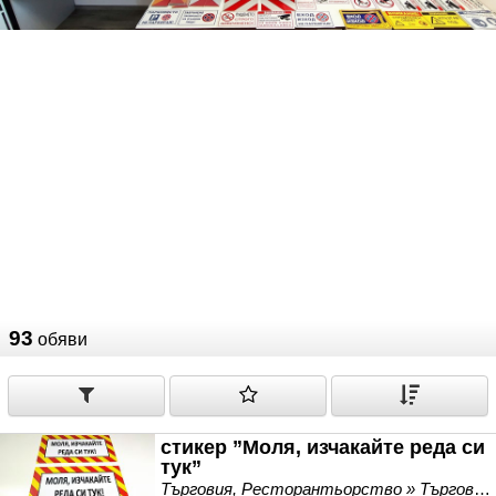
93
обяви
стикер ”Моля, изчакайте реда си
тук”
Търговия, Ресторантьорство » Търговско и ресторантьорско оборудване