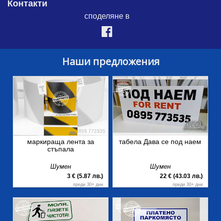
Контакти
споделяне в
Наши предложения
маркираща лента за
табела Дава се под наем
стъпала
Шумен
Шумен
3 € (5.87 лв.)
22 € (43.03 лв.)
преди 30+ дни
преди 30+ дни