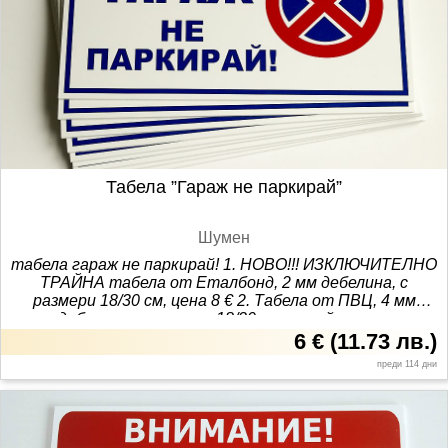
камера, стикер, налични, онлайн, поръчка, трайна,
табела, метална, внимание, под, обектът,
задължително, наредба, информация
Табела ”Гараж не паркирай”
Шумен
табела гараж не паркирай! 1. НОВО!!! ИЗКЛЮЧИТЕЛНО
ТРАЙНА табела от Еталбонд, 2 мм дебелина, с
размери 18/30 см, цена 8 € 2. Табела от ПВЦ, 4 мм
дебелина, с размери 18/30 см, устойчива на
атмосферни влияния цена 6 € 3. Стикер от фолио, 5 г.
6 €
(
11.73 лв.
)
трайност на атмосферни влияния, с размери 18/30 см,
преди 114 дни
цена 4 € 4. Светлоотразителна табела от Еталбонд,
2 мм дебелина, с размери 18/30 см, цена 12 € магазин
”Табели Шумен”, адрес: ул. Илия Р. Блъсков №13 Вход,
гараж, врата, изход, пречи, съсед, навън, трайна,
метална, производител, склад, налична, магазин,