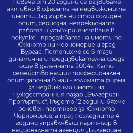
Повече от 20 години се развиваме
активно в сферата на недвижимите
имоти. Зад гърба ни стои солиден
опит, сериозна, непрекъсната
работа и усъвършенстване в
покупко - продажбата на имоти по
Южното ни Черноморие и град
Бургас. Потопихме се в тази
динамична и предизвикателна среда
още в далечната 2004г. Като
семейство нашия професионален
опит започна в най - голямата фирма
за недвижими имоти на
чуждестранния пазар „Бългериан
Пропъртис“, където 12 години бяхме
основен партньор за Южното
Черноморие, а през последните 4
години управляващ партньор в
националната агенция „Бългериан