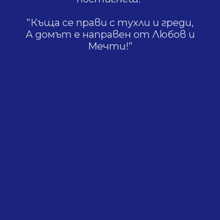
”Къща се прави с тухли и греди,
А домът е направен от Любов и
Мечти!”