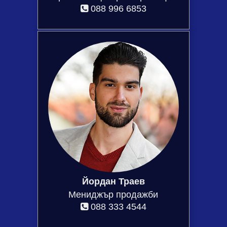
088 996 6853
Йордан Траев
Мениджър продажби
088 333 4544