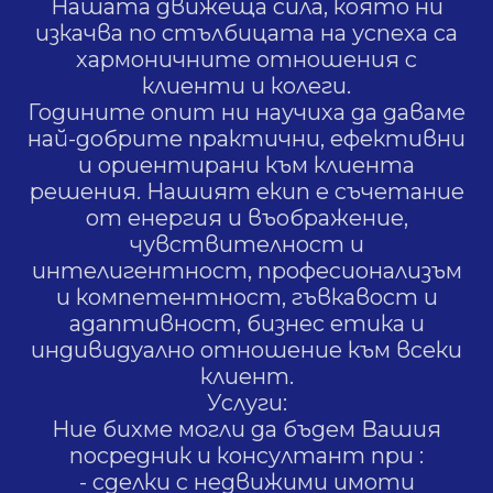
Нашата движеща сила, която ни
изкачва по стълбицата на успеха са
хармоничните отношения с
клиенти и колеги.
Годините опит ни научиха да даваме
най-добрите практични, ефективни
и ориентирани към клиента
решения. Нашият екип е съчетание
от енергия и въображение,
чувствителност и
интелигентност, професионализъм
и компетентност, гъвкавост и
адаптивност, бизнес етика и
индивидуално отношение към всеки
клиент.
Услуги:
Ние бихме могли да бъдем Вашия
посредник и консултант при :
- сделки с недвижими имоти