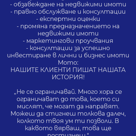
- обзавеждане на недвижими имоти
- правно обслужване и консултации
- експертни оценки
- промяна предназначението на
недвижими имоти
- маркетингови проучвания
- консултации за успешно
инвестиране в лични и бизнес имоти
Мото:
НАШИТЕ КЛИЕНТИ ПИШАТ НАШАТА
ИСТОРИЯ!
„Не се ограничавай. Много хора се
ограничават до това, което си
мислят, че могат да направят.
Можеш да стигнеш толкова далеч,
колкото твоя ум ти позволи. В
каквото вярваш, това ще
постигнеш.“