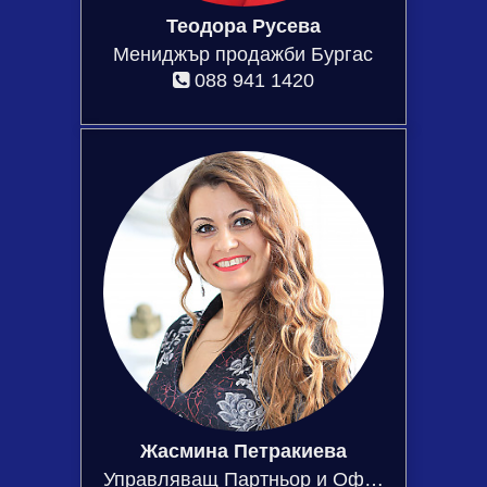
Теодора Русева
Мениджър продажби Бургас
088 941 1420
Жасмина Петракиева
Управляващ Партньор и Офис Мениджър