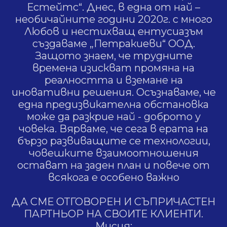
Естейтс“. Днес, в една от най –
необичайните години 2020г. с много
Любов и нестихващ ентусиазъм
създаваме „Петракиеви“ ООД.
Защото знаем, че трудните
времена изискват промяна на
реалността и вземане на
иновативни решения. Осъзнаваме, че
една предизвикателна обстановка
може да разкрие най - доброто у
човека. Вярваме, че сега в ерата на
бързо развиващите се технологии,
човешките взаимоотношения
остават на заден план и повече от
всякога е особено важно
ДА СМЕ ОТГОВОРЕН И СЪПРИЧАСТЕН
ПАРТНЬОР НА СВОИТЕ КЛИЕНТИ.
Мисия: