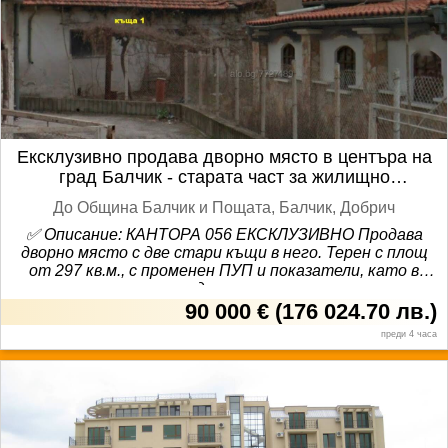
модерно обзаведено и търси своите първи
собственици.
Ексклузивно продава дворно място в центъра на
град Балчик - старата част за жилищно
строителство
До Община Балчик и Пощата, Балчик, Добрич
✅ Описание: КАНТОРА 056 ЕКСКЛУЗИВНО Продава
дворно място с две стари къщи в него. Терен с площ
от 297 кв.м., с променен ПУП и показатели, като в
момента максимално допустимото строителство
там е: 60 % Плътност на застрояване, 10м. или 3
90 000 €
(
176 024.70 лв.
)
етажа Височина на застрояване, 1,2 Кинт, 40%
преди 4 часа
Озеленяване, Начин на застрояване: свързано в два
съседни имота.. Имотът е с партиди за ток и вода. На
5 мин. пешеходно отстояние от морето и 10 мин от
Двореца и Ботаническата градина. ✅ Локация: гр.
Балчик - старата част ✅ градски район: да ✅ морски
район: да Основни характеристики ✅ тип имот: