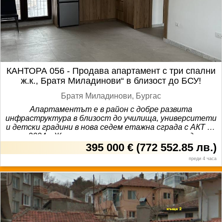
КАНТОРА 056 - Продава апартамент с три спални
ж.к., Братя Миладинови“ в близост до БСУ!
Братя Миладинови, Бургас
Апартаментът е в район с добре развита
инфраструктура в близост до училища, университети
и детски градини в нова седем етажна сграда с АКТ 16
от 2024г. Жилището е разположено на последния
етаж като в сградата има и подземен гараж с широко
395 000 €
(
772 552.85 лв.
)
маневрено хале и асансьор за автомобили (предвиден
преди 4 часа
за джипове и леки коли с по-големи габарити).
Апартаментът разполага с три спални като две от
тях са на първо ниво, баня с тоалетна, просторен
дневен тракт с кухненска част и две тераси. На второ
ниво е разположена голяма родителска спалня със
самостоятелна баня с тоалетна и излаз на покривна
тераса с площ от 50 кв.м. (бонус). Жилището е