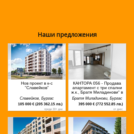
Наши предложения
Нов проект в к-с
КАНТОРА 056 - Продава
”Славейков”
апартамент с три спални
ж.к., Братя Миладинови“ в
близост до БСУ!
Славейков, Бургас
Братя Миладинови, Бургас
105 000 € (205 362.15 лв.)
395 000 € (772 552.85 лв.)
преди 30+ дни
от днес