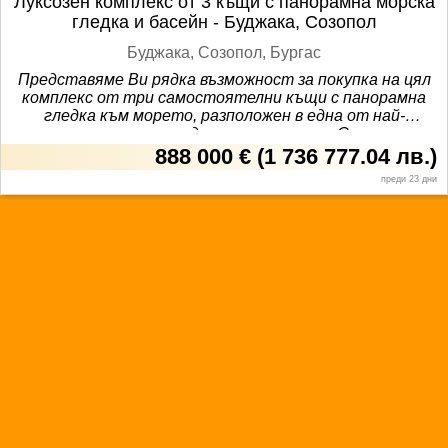
Луксозен комплекс от 3 къщи с панорамна морска
към агенцията: да
гледка и басейн - Буджака, Созопол
Буджака, Созопол, Бургас
Представяме Ви рядка възможност за покупка на цял
комплекс от три самостоятелни къщи с панорамна
гледка към морето, разположен в една от най-
престижните и предпочитани зони на Созопол -
местността Буджака. Имотът съчетава спокойствие,
888 000 €
(
1 736 777.04 лв.
)
простор и впечатляващи морски панорами, създавайки
преди 23 дни
усещане за частна ваканционна резиденция край
морето. Комплексът включва три къщи, всяка с площ
193 кв.м, разпределени на три етажа с функционално и
комфортно разпределение: Първи етаж - просторен
хол с трапезария - кухненски бокс - баня с тоалетна -
веранда с излаз към двора Втори етаж - две спални -
баня с тоалетна - тераса Трети етаж - голяма спалня
- баня с тоалетна - панорамна тераса с впечатляваща
гледка към морето и залива Комплексът е разположен
в озеленен двор с площ 736 кв.м, оформен като частен
оазис за почивка и релакс. На разположение са: - общ
басейн - богато озеленяване с автоматична поливна
система - тревни площи и плодни дръвчета - киви,
круши, нар и традиционните за Созопол смокини -
паркоместа за до 5 автомобила. Имотът е