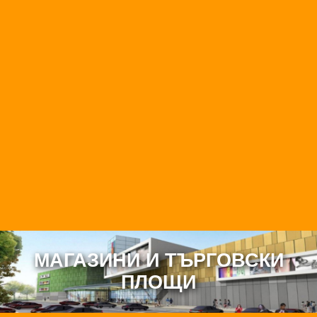
изключително подходящ както за луксозна семейна
резиденция, така и за бутиков ваканционен комплекс
или инвестиция с висок потенциал за доходност. ✨
Имот с подобна локация, морска панорама и
конфигурация рядко се предлага на пазара в Созопол.
За повече информация и оглед - свържете се с нас.
МАГАЗИНИ И ТЪРГОВСКИ
ПЛОЩИ