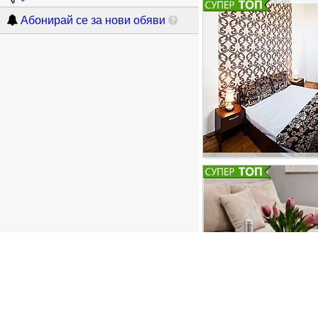
Абонирай се за нови обяви
гости в Единични, Дв
стаите с код. Всяка 