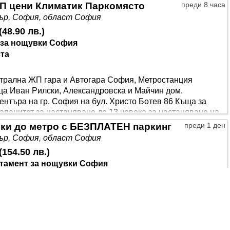
П цени Климатик Паркомясто
преди 8 часа
р, София, област София
(
48.90 лв.
)
 за нощувки София
ста
ентрална ЖП гара и Автогара София, Метростанция
ца Иван Рилски, Александровска и Майчин дом.
ентъра на гр. София на бул. Христо Ботев 86 Къща за
 капацитет за настаняване до 13 човека за настаняване на
а с ново обзавеждане. Има 24 часа достъп на гостите до
вки до метро с БЕЗПЛАТЕН паркинг
преди 1 ден
лгосрочен престой. За настаняване на гр..
р, София, област София
(
154.50 лв.
)
тамент за нощувки София
ста
ум апартамент за краткосрочен/средносрочен престой до
тър в сърцето на София. Aпартаментите не се отдават за
на еротични услуги. Не се позволяват провеждане на