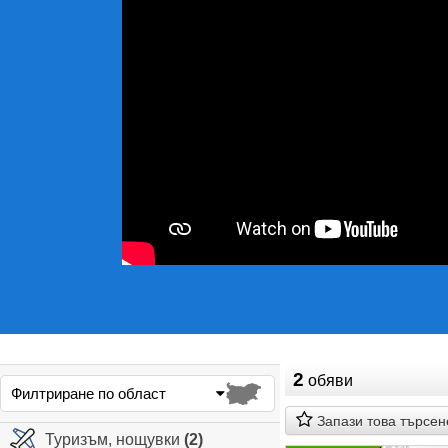
2
обяви
Филтриране по област
Запази това търсен
Туризъм, нощувки
(2)