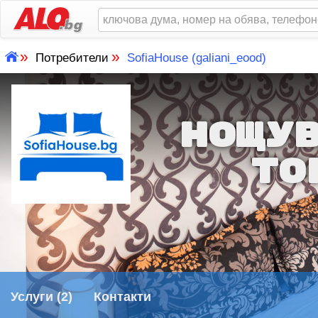
»
»
Потребители
SofiaHouse (galiani_eood)
НОЩУ
ТО
Услуги (2)
Контакти