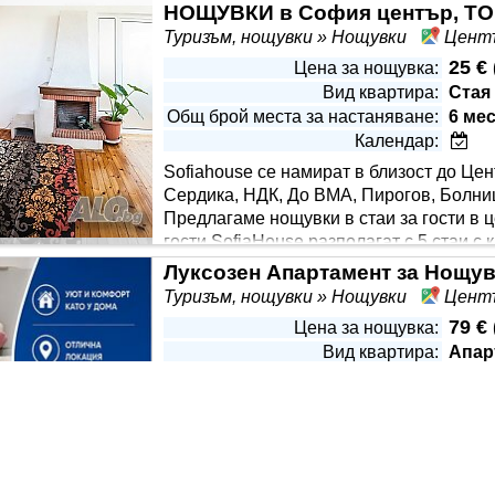
НОЩУВКИ в София център, ТО
Туризъм, нощувки » Нощувки
Центъ
25 €
Цена за нощувка:
Вид квартира:
Стая
Общ брой места за настаняване:
6 ме
Календар:
Sofiahouse се намират в близост до Ц
Сердика, НДК, До ВМА, Пирогов, Болни
Предлагаме нощувки в стаи за гости в ц
гости SofiaHouse разполагат с 5 стаи с
ойни, Тройни, Четворни, Апартамент (Малък суит). Стаите с
Луксозен Апартамент за Нощу
стая е между 15 и 22 кв.м. Възможност за краткосрочен и дъ
Туризъм, нощувки » Нощувки
Центъ
79 €
Цена за нощувка:
Вид квартира:
Апар
Общ брой места за настаняване:
2 ме
Календар:
Предлагаме на Вашето внимание Преми
метростанция „Сердика“ 📍 Идеален цен
почасов престой или с цел извършване 