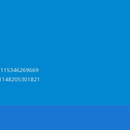
72115346269669
51148205301821