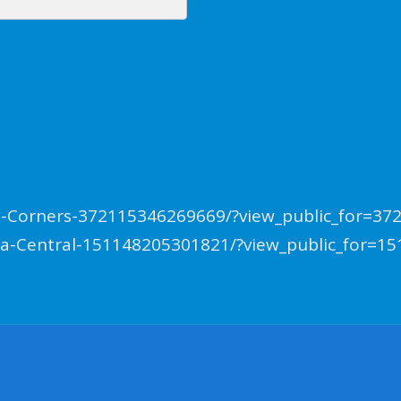
e-Corners-372115346269669/?view_public_for=3
a-Central-151148205301821/?view_public_for=1