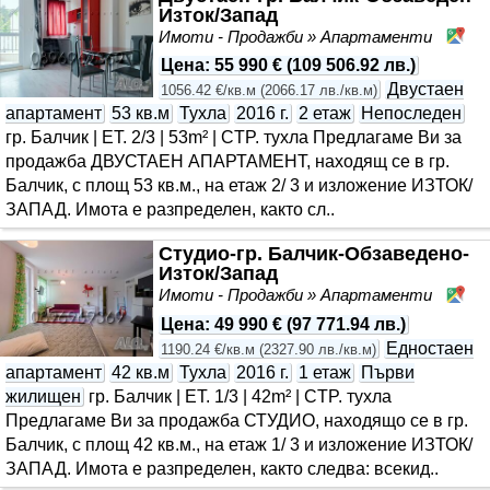
Изток/Запад
Имоти - Продажби » Апартаменти
Ба
Цена
:
55 990 €
(
109 506.92 лв.
)
Двустаен
1056.42 €/кв.м
(
2066.17 лв./кв.м
)
апартамент
53 кв.м
Тухла
2016 г.
2 етаж
Непоследен
гр. Балчик | ET. 2/3 | 53m² | CTP. тухла Предлагаме Ви за
продажба ДВУСТАЕН АПАРТАМЕНТ, находящ се в гр.
Балчик, с площ 53 кв.м., на етаж 2/ 3 и изложение ИЗТОК/
ЗАПАД. Имота е разпределен, както сл..
Студио-гр. Балчик-Обзаведено-
Изток/Запад
Имоти - Продажби » Апартаменти
Ба
Цена
:
49 990 €
(
97 771.94 лв.
)
Едностаен
1190.24 €/кв.м
(
2327.90 лв./кв.м
)
апартамент
42 кв.м
Тухла
2016 г.
1 етаж
Първи
жилищен
гр. Балчик | ET. 1/3 | 42m² | CTP. тухла
Предлагаме Ви за продажба СТУДИО, находящо се в гр.
Балчик, с площ 42 кв.м., на етаж 1/ 3 и изложение ИЗТОК/
ЗАПАД. Имота е разпределен, както следва: всекид..