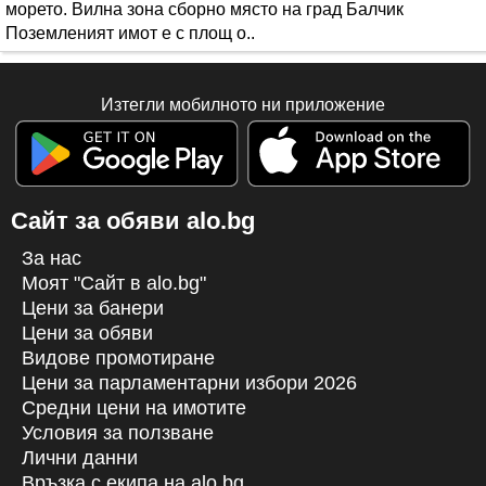
морето. Вилна зона сборно място на град Балчик
Поземленият имот е с площ о..
Изтегли мобилното ни приложение
Сайт за обяви alo.bg
За нас
Моят "Сайт в alo.bg"
Цени за банери
Цени за обяви
Видове промотиране
Цени за парламентарни избори 2026
Средни цени на имотите
Условия за ползване
Лични данни
Връзка с екипa на alo.bg