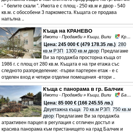
- ” белите скали ”. Имота е с площ - 250 кв.м и двор - 540
кв.м. с обособени 3 паркоместа. Къщата се продава
напълна ..
Къща на КРАНЕВО
Имоти - Продажби » Къщи, Вили
Кранево, област Добрич
Цена
:
245 000 €
(
479 178.35 лв.
)
280
кв.м РЗП
1300 кв.м двор
Предлагаме
Ви за продажба просторна къща от
1986 г. с площ от 280 кв.м. Къщата е на три етажа със
следното разпределение: -първи партерен етаж - е с
отделен вход и четири отделни помещения -втори ..
Къща с панорама в гр. Балчик
Имоти - Продажби » Къщи, Вили
Балчик, област Добрич
Цена
:
85 000 €
(
166 245.55 лв.
)
Двуетажна къща
70 кв.м РЗП
750 кв.м
двор
Предлагаме Ви за продажба
атрактивен парцел в регулация с отличен достъп и
красива панорама към пристанището на град Балчик и