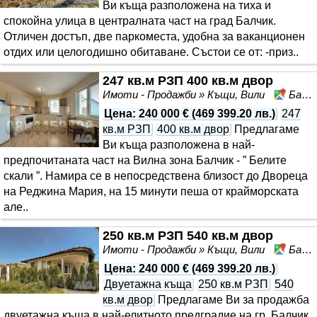
Ви къща разположена на тиха и
спокойна улица в централната част на град Балчик.
Отличен достъп, две паркоместа, удобна за ваканционен
отдих или целогодишно обитаване. Състои се от: -приз..
247 кв.м РЗП 400 кв.м двор
Имоти - Продажби » Къщи, Вили
Балчик, област Добрич
Цена
:
240 000 €
(
469 399.20 лв.
)
247
кв.м РЗП
400 кв.м двор
Предлагаме
Ви къща разположена в най-
предпочитаната част на Вилна зона Балчик - ” Белите
скали ”. Намира се в непосредствена близост до Двореца
на Реджина Мария, на 15 минути пеша от крайморската
але..
250 кв.м РЗП 540 кв.м двор
Имоти - Продажби » Къщи, Вили
Балчик, област Добрич
Цена
:
240 000 €
(
469 399.20 лв.
)
Двуетажна къща
250 кв.м РЗП
540
кв.м двор
Предлагаме Ви за продажба
двуетажна къща в най-елитното предградие на гр. Балчик