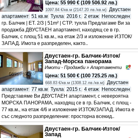
Цена
:
55 990 €
(
109 506.92 лв.
)
Двустаен
1097.84 €/кв.м
(
2147.20 лв./кв.м
)
апартамент
51 кв.м
Тухла
2016 г.
2 етаж
Непоследен
гр. Балчик | ET. 2/3 | 51m² | CTP. тухла Предлагаме Ви за
продажба ДВУСТАЕН апартамент, находящ се в гр.
Балчик, с площ 51 кв.м., на етаж 2/3 и изложение ИЗТОК/
ЗАПАД. Имота е разпределен, както..
Двустаен-гр. Балчик-Изток/
Запад-Морска панорама
Имоти - Продажби » Апартаменти
Ба
Цена
:
51 500 €
(
100 725.25 лв.
)
Двустаен
668.83 €/кв.м
(
1308.12 лв./кв.м
)
апартамент
77 кв.м
Тухла
2015 г.
4 етаж
Непоследен
Представяме Ви ДВУСТАЕН апартамент, с невероятна
МОРСКА ПАНОРАМА, находящ се в гр. Балчик, с площ -
77 кв.м., на етаж 4/6 и изложение ИЗТОК/ЗАПАД. Имота е
със следното разпределение: просторна всекид..
Двустаен-гр. Балчик-Изток/
Запад