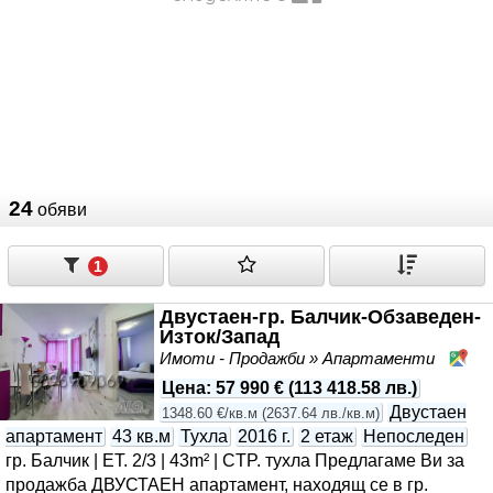
24
обяви
1
Двустаен-гр. Балчик-Обзаведен-
Изток/Запад
Имоти - Продажби » Апартаменти
Ба
Цена
:
57 990 €
(
113 418.58 лв.
)
Двустаен
1348.60 €/кв.м
(
2637.64 лв./кв.м
)
апартамент
43 кв.м
Тухла
2016 г.
2 етаж
Непоследен
гр. Балчик | ET. 2/3 | 43m² | CTP. тухла Предлагаме Ви за
продажба ДВУСТАЕН апартамент, находящ се в гр.