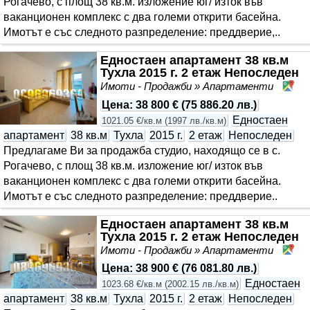
Рогачево, с площ 38 кв.м. изложение юг/ изток във
ваканционен комплекс с два големи открити басейна.
Имотът е със следното разпределение: преддверие,..
Едностаен апартамент 38 кв.м
Тухла 2015 г. 2 етаж Непоследен
Имоти - Продажби » Апартаменти
Ал
Цена
:
38 800 €
(
75 886.20 лв.
)
Едностаен
1021.05 €/кв.м
(
1997 лв./кв.м
)
апартамент
38 кв.м
Тухла
2015 г.
2 етаж
Непоследен
Предлагаме Ви за продажба студио, находящо се в с.
Рогачево, с площ 38 кв.м. изложение юг/ изток във
ваканционен комплекс с два големи открити басейна.
Имотът е със следното разпределение: преддверие..
Едностаен апартамент 38 кв.м
Тухла 2015 г. 2 етаж Непоследен
Имоти - Продажби » Апартаменти
Ал
Цена
:
38 900 €
(
76 081.80 лв.
)
Едностаен
1023.68 €/кв.м
(
2002.15 лв./кв.м
)
апартамент
38 кв.м
Тухла
2015 г.
2 етаж
Непоследен