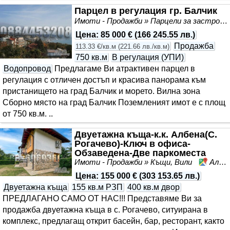
Парцел в регулация гр. Балчик
Имоти - Продажби » Парцели за застрояване, Инвестиционни проекти
Цена
:
85 000 €
(
166 245.55 лв.
)
Продажба
113.33 €/кв.м
(
221.66 лв./кв.м
)
750 кв.м
В регулация (УПИ)
Водопровод
Предлагаме Ви атрактивен парцел в
регулация с отличен достъп и красива панорама към
пристанището на град Балчик и морето. Вилна зона
Сборно място на град Балчик Поземленият имот е с площ
от 750 кв.м. ..
Двуетажна къща-к.к. Албена(С.
Рогачево)-Ключ в офиса-
Обзаведена-Две паркоместа
Имоти - Продажби » Къщи, Вили
Албена, област Добрич
Цена
:
155 000 €
(
303 153.65 лв.
)
Двуетажна къща
155 кв.м РЗП
400 кв.м двор
ПРЕДЛАГАНО САМО ОТ НАС!!! Представяме Ви за
продажба двуетажна къща в с. Рогачево, ситуирана в
комплекс, предлагащ открит басейн, бар, ресторант, както