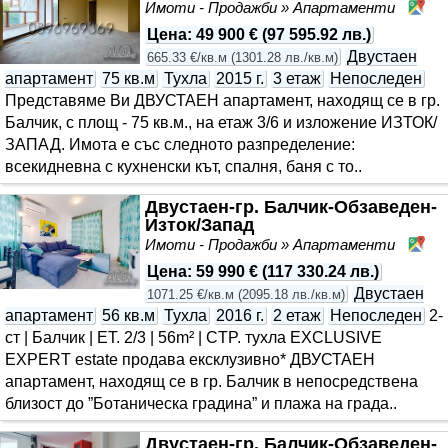
Имоти - Продажби » Апартаменти
Ба
Цена
:
49 900 €
(
97 595.92 лв.
)
Двустаен
665.33 €/кв.м
(
1301.28 лв./кв.м
)
апартамент
75 кв.м
Тухла
2015 г.
3 етаж
Непоследен
Представяме Ви ДВУСТАЕН апартамент, находящ се в гр.
Балчик, с площ - 75 кв.м., на етаж 3/6 и изложение ИЗТОК/
ЗАПАД. Имота е със следното разпределение:
всекидневна с кухненски кът, спалня, баня с то..
Двустаен-гр. Балчик-Обзаведен-
Изток/Запад
Имоти - Продажби » Апартаменти
Ба
Цена
:
59 990 €
(
117 330.24 лв.
)
Двустаен
1071.25 €/кв.м
(
2095.18 лв./кв.м
)
апартамент
56 кв.м
Тухла
2016 г.
2 етаж
Непоследен
2-
ст | Балчик | ET. 2/3 | 56m² | CTP. тухла EXCLUSIVE
EXPERT estate продава ексклузивно* ДВУСТАЕН
апартамент, находящ се в гр. Балчик в непосредствена
близост до ”Ботаническа градина” и плажа на града..
Двустаен-гр. Балчик-Обзаведен-