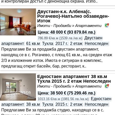
и контролиран достъп с денонощна охрана. Изпо..
Двустаен-к.к. Албена(с.
Рогачево)-Напълно обзаведен-
Изток
Имоти - Продажби » Апартаменти
Ал
Цена
:
48 000 €
(
93 879.84 лв.
)
Двустаен
786.89 €/кв.м
(
1539 лв./кв.м
)
апартамент
61 кв.м
Тухла
2017 г.
2 етаж
Непоследен
Предлагаме Ви за продажба двустаен апартамент,
находящ се в с. Рогачево, с площ 61 кв.м., на среден етаж
2/3 и изложение изток. Имота е ситуиран в комплекс,
предлагащ открит басейн, бар, ресторант, к..
Едностаен апартамент 38 кв.м
Тухла 2015 г. 2 етаж Непоследен
Имоти - Продажби » Апартаменти
Ал
Цена
:
38 500 €
(
75 299.46 лв.
)
Едностаен
1013.16 €/кв.м
(
1981.56 лв./кв.м
)
апартамент
38 кв.м
Тухла
2015 г.
2 етаж
Непоследен
Предлагаме Ви за продажба студио, находящо се в с.