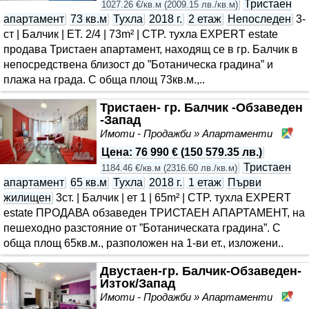
Тристаен
1027.26 €/кв.м
(
2009.15 лв./кв.м
)
апартамент
73 кв.м
Тухла
2018 г.
2 етаж
Непоследен
3-
ст | Балчик | ET. 2/4 | 73m² | CTP. тухла EXPERT estate
продава Тристаен апартамент, находящ се в гр. Балчик в
непосредствена близост до ”Ботаническа градина” и
плажа на града. С обща площ 73кв.м.,..
Тристаен- гр. Балчик -Обзаведен
-Запад
Имоти - Продажби » Апартаменти
Ба
Цена
:
76 990 €
(
150 579.35 лв.
)
Тристаен
1184.46 €/кв.м
(
2316.60 лв./кв.м
)
апартамент
65 кв.м
Тухла
2018 г.
1 етаж
Първи
жилищен
3ст. | Балчик | ет 1 | 65m² | CTP. тухла EXPERT
estate ПРОДАВА обзаведен ТРИСТАЕН АПАРТАМЕНТ, на
пешеходно разстояние от ”Ботаническата градина”. С
обща площ 65кв.м., разположен на 1-ви ет., изложени..
Двустаен-гр. Балчик-Обзаведен-
Изток/Запад
Имоти - Продажби » Апартаменти
Ба