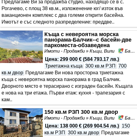
Предлагаме Ви за продажба студио, находящо се в с.
Рогачево, с площ 38 кв.м., изложенение юг/ изток във
ваканционен комплекс с два големи открити басейна.
Имотът е със следното разпределение: преддве..
Къща с невероятна морска
панорама-Балчик--с басейн-две
паркоместа-обзаведена
Имоти - Продажби » Къщи, Вили
Балчик, област Добрич
Цена
:
299 000 €
(
584 793.17 лв.
)
Триетажна къща
300 кв.м РЗП
700
кв.м двор
Предлагаме Ви нова просторна триетажна
къща с невероятна морска панорама в град Балчик.
Дворното място е терасирано с изграден басейн. Къщата
е нова на три етажа. Първи етаж: кухня - трапезария с
кам..
150 кв.м РЗП 300 кв.м двор
Имоти - Продажби » Къщи, Вили
Балчик, област Добрич
Цена
:
138 000 €
(
269 904.54 лв.
)
150
кв.м РЗП
300 кв.м двор
Предлагаме