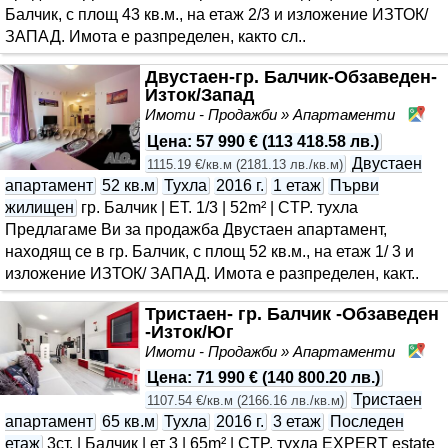
Балчик, с площ 43 кв.м., на етаж 2/3 и изложение ИЗТОК/
ЗАПАД. Имота е разпределен, както сл..
Двустаен-гр. Балчик-Обзаведен-
Изток/Запад
Имоти - Продажби » Апартаменти
Ба
Цена
:
57 990 €
(
113 418.58 лв.
)
Двустаен
1115.19 €/кв.м
(
2181.13 лв./кв.м
)
апартамент
52 кв.м
Тухла
2016 г.
1 етаж
Първи
жилищен
гр. Балчик | ET. 1/3 | 52m² | CTP. тухла
Предлагаме Ви за продажба Двустаен апартамент,
находящ се в гр. Балчик, с площ 52 кв.м., на етаж 1/ 3 и
изложение ИЗТОК/ ЗАПАД. Имота е разпределен, какт..
Тристаен- гр. Балчик -Обзаведен
-Изток/Юг
Имоти - Продажби » Апартаменти
Ба
Цена
:
71 990 €
(
140 800.20 лв.
)
Тристаен
1107.54 €/кв.м
(
2166.16 лв./кв.м
)
апартамент
65 кв.м
Тухла
2016 г.
3 етаж
Последен
етаж
3ст. | Балчик | ет 3 | 65m² | CTP. тухла EXPERT estate