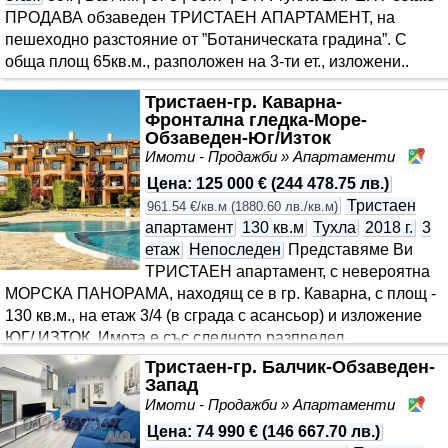
ПРОДАВА обзаведен ТРИСТАЕН АПАРТАМЕНТ, на
пешеходно разстояние от ”Ботаническата градина”. С
обща площ 65кв.м., разположен на 3-ти ет., изложени..
Тристаен-гр. Каварна-
Фронтална гледка-Море-
Обзаведен-Юг/Изток
Имоти - Продажби » Апартаменти
Ка
Цена
:
125 000 €
(
244 478.75 лв.
)
Тристаен
961.54 €/кв.м
(
1880.60 лв./кв.м
)
апартамент
130 кв.м
Тухла
2018 г.
3
етаж
Непоследен
Представяме Ви
ТРИСТАЕН апартамент, с невероятна
МОРСКА ПАНОРАМА, находящ се в гр. Каварна, с площ -
130 кв.м., на етаж 3/4 (в сграда с асансьор) и изложение
ЮГ/ ИЗТОК. Имота е със следното разпредел..
Тристаен-гр. Балчик-Обзаведен-
Запад
Имоти - Продажби » Апартаменти
Ба
Цена
:
74 990 €
(
146 667.70 лв.
)