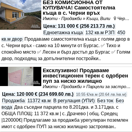
БЕЗ КОМИСИОННА ОТ
КУПУВАЧА! Самостоятелна
къща в с. Черни връх
Имоти - Продажби » Къщи, Вили
Черни връх, област Бургас
Цена
:
131 000 €
(
256 213.73 лв.
)
Едноетажна къща
132 кв.м РЗП
450
кв.м двор
Продаваме самостоятелна къща с голям двор в
с. Черни връх - само на 10 минути от Бургас. ✅ Тихо и
спокойно място ✅ Лесен и бърз достъп до Бургас ✅ Голям
двор, подходящ за допълнителни постройки..
Ексклузивно! Продаваме
инвестиционен терен с одобрен
пуп за ниско жилищно
строителство
Имоти - Продажби » Парцели за застрояване, Инвестиционни проекти
Цена
:
120 000 €
(
234 699.60 лв.
)
10.55 €/кв.м
(
20.64 лв./кв.м
)
Продажба
11372 кв.м
В регулация (УПИ)
Без ток
Без
вода
Два съседни парцела по 8.201дка. и 3.171дка. с
ОБЩА ПЛОЩ: 11 372 кв.м | с. Драчево | общ. Средец
|120000€| Предлагаме за продажба урегулиран поземлен
имот с одобрен ПУП за ниско жилищно застрояван..