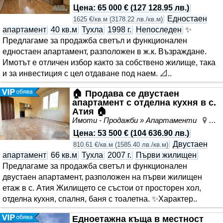
Цена
:
65 000 €
(
127 128.95 лв.
)
Едностаен
1625 €/кв.м
(
3178.22 лв./кв.м
)
апартамент
40 кв.м
Тухла
1998 г.
Непоследен
✨
Предлагаме за продажба светъл и функционален
едностаен апартамент, разположен в ж.к. Възраждане.
Имотът е отличен избор както за собствено жилище, така
и за инвестиция с цел отдаване под наем. 📐..
🏠 Продава се двустаен
апартамент с отделна кухня в с.
Атия 🏠
Имоти - Продажби » Апартаменти
Ати
Цена
:
53 500 €
(
104 636.90 лв.
)
Двустаен
810.61 €/кв.м
(
1585.40 лв./кв.м
)
апартамент
66 кв.м
Тухла
2007 г.
Първи жилищен
Предлагаме за продажба светъл и функционален
двустаен апартамент, разположен на първи жилищен
етаж в с. Атия Жилището се състои от просторен хол,
отделна кухня, спалня, баня с тоалетна. ✨Характер..
Едноетажна къща в местност