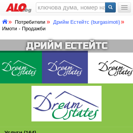
Togg
»
»
»
Потребители
Дрийм Естейтс (burgasimoti)
Имоти - Продажби
ДРИЙМ ЕСТЕЙТС
Услуги (164)