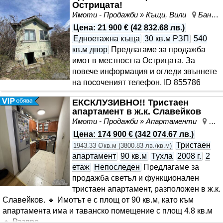
Острицата!
Имоти - Продажби » Къщи, Вили
Банево, Бургас, област Бургас
Цена
:
21 900 €
(
42 832.68 лв.
)
Едноетажна къща
30 кв.м РЗП
540
кв.м двор
Предлагаме за продажба
имот в местността Острицата. За
повече информация и огледи звъннете
на посоченият телефон. ID 855786
ЕКСКЛУЗИВНО!! Тристаен
апартамент в ж.к. Славейков
Имоти - Продажби » Апартаменти
Сла
Цена
:
174 900 €
(
342 074.67 лв.
)
Тристаен
1943.33 €/кв.м
(
3800.83 лв./кв.м
)
апартамент
90 кв.м
Тухла
2008 г.
2
етаж
Непоследен
Предлагаме за
продажба светъл и функционален
тристаен апартамент, разположен в ж.к.
Славейков. 🔹 Имотът е с площ от 90 кв.м, като към
апартамента има и таванско помещение с площ 4.8 кв.м
🔹 Разпре..