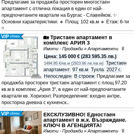
Предлагаме за продажба просторен многостаен
апартамент с отлична локация в един от най-
предпочитаните квартали на Бургас - Славейков. ✨
Основни характеристики: 🔹 Площ: 102 кв.м 🔹 Етаж: 6-ти
о..
🏡 Тристаен апартамент в
комплекс АРИЯ 3
Имоти - Продажби » Апартаменти
Хор
Цена
:
145 000 €
(
283 595.35 лв.
)
Тристаен
1494.85 €/кв.м
(
2923.66 лв./кв.м
)
апартамент
97 кв.м
Тухла
2027 г.
Непоследен
В строеж
Предлагаме за
продажба просторен тристаен апартамент с площ 97,20
кв.м в комплекс „Ария 3“, в един от най-предпочитаните
квартали кв. Хоризонт. Разпределение: входно антре,
просторна дневна с кухненск..
ЕКСКЛУЗИВНО! Едностаен
апартамент в ж.к. Възраждане.
КЛЮЧ В АГЕНЦИЯТА!
Имоти - Продажби » Апартаменти
Въз