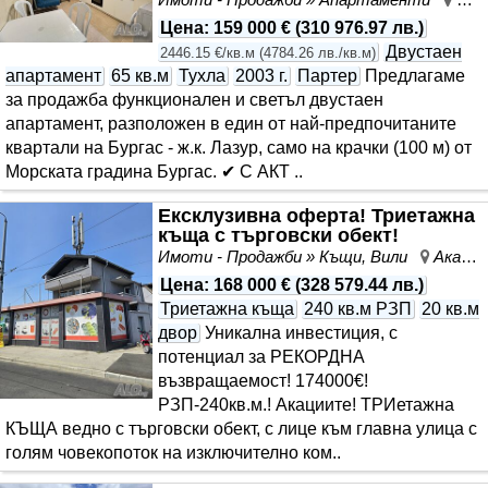
Цена
:
159 000 €
(
310 976.97 лв.
)
Двустаен
2446.15 €/кв.м
(
4784.26 лв./кв.м
)
апартамент
65 кв.м
Тухла
2003 г.
Партер
Предлагаме
за продажба функционален и светъл двустаен
апартамент, разположен в един от най-предпочитаните
квартали на Бургас - ж.к. Лазур, само на крачки (100 м) от
Морската градина Бургас. ✔ С АКТ ..
Ексклузивна оферта! Триетажна
къща с търговски обект!
Имоти - Продажби » Къщи, Вили
Акациите, Бургас, област Бургас
Цена
:
168 000 €
(
328 579.44 лв.
)
Триетажна къща
240 кв.м РЗП
20 кв.м
двор
Уникална инвестиция, с
потенциал за РЕКОРДНА
възвращаемост! 174000€!
РЗП-240кв.м.! Акациите! ТРИетажна
КЪЩА ведно с търговски обект, с лице към главна улица с
голям човекопоток на изключително ком..