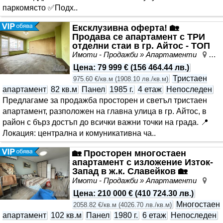
паркомясто ✅Подх..
Ексклузивна оферта! 🏡
Продава се апартамент с ТРИ
отделни стаи в гр. Айтос - ТОП
ЛОКАЦИЯ!
Имоти - Продажби » Апартаменти
Айт
Цена
:
79 999 €
(
156 464.44 лв.
)
Тристаен
975.60 €/кв.м
(
1908.10 лв./кв.м
)
апартамент
82 кв.м
Панел
1985 г.
4 етаж
Непоследен
Предлагаме за продажба просторен и светъл тристаен
апартамент, разположен на главна улица в гр. Айтос, в
район с бърз достъп до всички важни точки на града. 📍
Локация: централна и комуникативна ча..
🏡 Просторен многостаен
апартамент с изложение Изток-
Запад в ж.к. Славейков 🏡
Имоти - Продажби » Апартаменти
Сла
Цена
:
210 000 €
(
410 724.30 лв.
)
Многостаен
2058.82 €/кв.м
(
4026.70 лв./кв.м
)
апартамент
102 кв.м
Панел
1980 г.
6 етаж
Непоследен