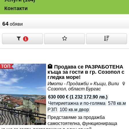
Контакти
64
обяви
1
🏨 Продава се РАЗРАБОТЕНА
къща за гости в гр. Созопол с
гледка море!
Имоти - Продажби » Къщи, Вили
Созопол, област Бургас
630 000 €
(
1 232 172.90 лв.
)
Четириетажна и по-голяма
578 кв.м
РЗП
100 кв.м двор
Представяме за продажба
самостоятелна, функционираща