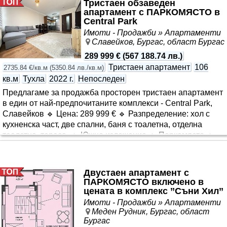
Тристаен обзаведен
паркове и всички необходими удобства за ежедневието.
апартамент с ПАРКОМЯСТО в
Подходящ е както за лично ползване, така и за отдаване
Central Park
под наем с добра доходност. За повече информация и
Имоти - Продажби » Апартаменти
организ..
Славейков, Бургас, област Бургас
289 999 €
(
567 188.74 лв.
)
Тристаен апартамент
106
2735.84 €/кв.м
(
5350.84 лв./кв.м
)
кв.м
Тухла
2022 г.
Непоследен
Предлагаме за продажба просторен тристаен апартамент
в един от най-предпочитаните комплекси - Central Park,
Славейков 🔹 Цена: 289 999 € 🔹 Разпределение: хол с
кухненска част, две спални, баня с тоалетна, отделна
тоалетна, тераса. 🔹 Южно изложение 🔹 Паркомясто 🔹
Склад Комплексът предлага богато озеленен парк, алеи
за разходка, детски кът и спокойна жилищна среда. На
разположение са модерен фитнес със СПА зона,
Двустаен апартамент с
ресторанти, кафетерия, пицария, сладкарница и нощен
ПАРКОМЯСТО включено в
бар, както и лаборатория и аптека. В непосредствена
цената в комплекс ’’Съни Хил’’
близост се намират търговски център с топ марки, Мол
Имоти - Продажби » Апартаменти
Галерия и Ритейл Ц..
Меден Рудник, Бургас, област
Бургас