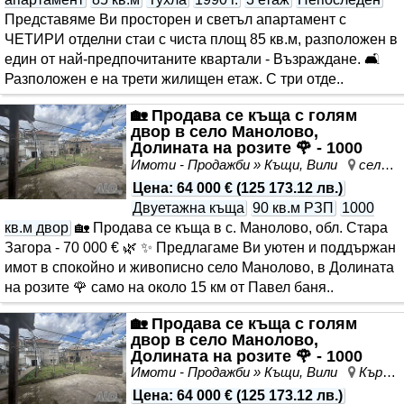
Представяме Ви просторен и светъл апартамент с
ЧЕТИРИ отделни стаи с чиста площ 85 кв.м, разположен в
един от най-предпочитаните квартали - Възраждане. 🛋
Разположен е на трети жилищен етаж. С три отде..
🏡 Продава се къща с голям
двор в село Манолово,
Долината на розите 🌹 - 1000
кв.м. двор
Имоти - Продажби » Къщи, Вили
село Манолово, Стара Загора, област Стара Загора
Цена
:
64 000 €
(
125 173.12 лв.
)
Двуетажна къща
90 кв.м РЗП
1000
кв.м двор
🏡 Продава се къща в с. Манолово, обл. Стара
Загора - 70 000 € 🌿 ✨ Предлагаме Ви уютен и поддържан
имот в спокойно и живописно село Манолово, в Долината
на розите 🌹 само на около 15 км от Павел баня..
🏡 Продава се къща с голям
двор в село Манолово,
Долината на розите 🌹 - 1000
кв.м.
Имоти - Продажби » Къщи, Вили
Кърджали, област Кърджали
Цена
:
64 000 €
(
125 173.12 лв.
)