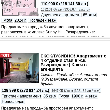
110 000 €
(
215 141.30 лв.
)
1692.31 €/кв.м
(
3309.87 лв./кв.м
)
Двустаен апартамент
65 кв.м
Тухла
2024 г.
Последен етаж
Предлагаме за продажба двустаен апартамент,
разположен в комплекс Sunny Hill. Разпределение:
дневна с кухненски кът и трапезария, просторна спалня,
баня с тоалетна, тераса Жилището е завършено на тапа,
което предоставя отлична възможност да бъде
обзаведено според индивидуалните предпочитания на
ЕКСКЛУЗИВНО! Апартамент с
новите собственици. 🚗 Към апартамента е включено
4 отделни стаи в ж.к.
паркомясто в затворен паркинг, без допълнително
Възраждане | Ключ в
заплащане. 📐 Площ: 56.75 кв.м. Общи части - 7.81 кв.м.
агенцията
Предимства на комплекс Sunny Hill: ✅ Контролиран
Имоти - Продажби » Апартаменти
достъп ✅ Видеонаблюдение и охрана ✅ Озеленени
Възраждане, Бургас, област
площи и зони за отдих ✅ Спокойна и поддър..
Бургас
139 999 €
(
273 814.24 лв.
)
1647.05 €/кв.м
(
3221.34 лв./кв.м
)
Тристаен апартамент
85 кв.м
Тухла
1990 г.
4 етаж
Непоследен
Предлагаме за продажба просторен апартамент с