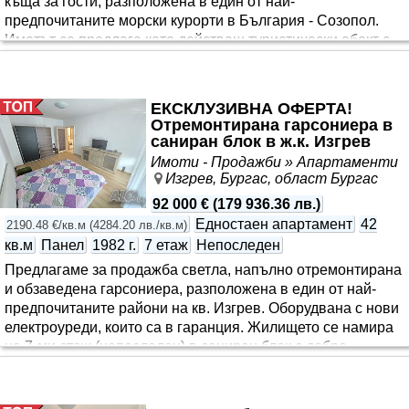
къща за гости, разположена в един от най-
предпочитаните морски курорти в България - Созопол.
Имотът се предлага като действащ туристически обект с
изградена инфраструктура и пълна функционалност. 📐
ОСНОВНИ ПАРАМЕТРИ Застроена площ: 116 кв.м
Разгъната застроена площ (РЗП): 578 кв.м Площ на
ЕКСКЛУЗИВНА ОФЕРТА!
поземления имот: 217 кв.м Тип имот: Къща за гости
Отремонтирана гарсониера в
Година на изграждане: 2004 г. Етажност: 4 надземни етажа
саниран блок в ж.к. Изгрев
+ подземен етаж Общ брой стаи: 16 🛏 КАПАЦИТЕТ И
Имоти - Продажби » Апартаменти
РАЗПРЕДЕЛЕНИЕ Сградата разполага с разнообразни
Изгрев, Бургас, област Бургас
двойни и тройни стаи, ..
92 000 €
(
179 936.36 лв.
)
Едностаен апартамент
42
2190.48 €/кв.м
(
4284.20 лв./кв.м
)
кв.м
Панел
1982 г.
7 етаж
Непоследен
Предлагаме за продажба светла, напълно отремонтирана
и обзаведена гарсониера, разположена в един от най-
предпочитаните райони на кв. Изгрев. Оборудвана с нови
електроуреди, които са в гаранция. Жилището се намира
на 7-ми етаж (непоследен) в саниран блок с добре
поддържани общи части и асансьор. Имотът е с отлична
локация - срещу Mall Plaza, Kaufland, Lidl, с бърз достъп до
градски транспорт, магазини, училища, детски градини,