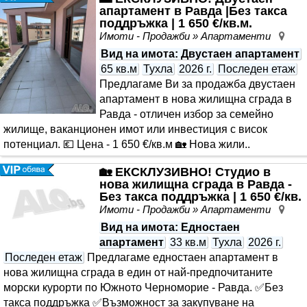
апартамент в Равда |Без такса
поддръжка | 1 650 €/кв.м.
Имоти - Продажби » Апартаменти
Рав
Вид на имота
: Двустаен апартамент
65 кв.м
Тухла
2026 г.
Последен етаж
Предлагаме Ви за продажба двустаен
апартамент в нова жилищна сграда в
Равда - отличен избор за семейно
жилище, ваканционен имот или инвестиция с висок
потенциал. 💶 Цена - 1 650 €/кв.м 🏡 Нова жили..
🏡 ЕКСКЛУЗИВНО! Студио в
нова жилищна сграда в Равда -
Без такса поддръжка | 1 650 €/кв.
м
Имоти - Продажби » Апартаменти
Рав
Вид на имота
: Едностаен
апартамент
33 кв.м
Тухла
2026 г.
Последен етаж
Предлагаме едностаен апартамент в
нова жилищна сграда в един от най-предпочитаните
морски курорти по Южното Черноморие - Равда. ✅Без
такса поддръжка ✅Възможност за закупуване на