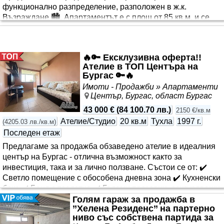
функционално разпределение, разположен в ж.к.
Възраждане 🏙️. Апартаментът е с площ от 85 кв.м. и се
намира на 4-ти етаж, като предлага практично
разпределение с четири отделни стаи. ☀️Просторни и
светли помещения 💼 Подходящ както за живеене, така и
🔥🔑 Ексклузивна оферта!!
за инвестиция 🚏 Отлична локация в близост до училища,
Ателие в ТОП Центъра на
детски градини, спирки и магазини 💰 Цена: 139 999€
Бургас 🔑🔥
Осигуряваме пълно съдействие за банково финансиране,
Имоти - Продажби » Апартаменти
както и всички необходими документи за безпроблемно
Център, Бургас, област Бургас
изповядване на сделката. ID 885605
43 000 €
(
84 100.70 лв.
)
2150 €/кв.м
Ателие/Студио
20 кв.м
Тухла
1997 г.
(
4205.03 лв./кв.м
)
Последен етаж
Предлагаме за продажба обзаведено ателие в идеалния
център на Бургас - отлична възможност както за
инвестиция, така и за лично ползване. Състои се от: ✔️
Светло помещение с обособена дневна зона ✔️ Кухненски
бокс ✔️ Баня с тоалетна ✔️ Големи прозорци, осигуряващи
Голям гараж за продажба в
естествена светлина през целия ден 📍 Предимства на
’’Хелена Резиденс’’ на партерно
локацията: 🌳 На минути от Морската градина 🛍️ В близост
ниво със собствена партида за
до магазини, заведения и търговски обекти 🚶‍♂️ До