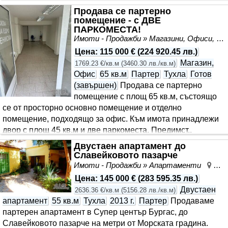
Продава се партерно
помещение - с ДВЕ
ПАРКОМЕСТА!
Имоти - Продажби » Магазини, Офиси, Кабинети, Салони
Цена
:
115 000 €
(
224 920.45 лв.
)
Магазин,
1769.23 €/кв.м
(
3460.30 лв./кв.м
)
Офис
65 кв.м
Партер
Тухла
Готов
(завършен)
Продава се партерно
помещение с площ 65 кв.м, състоящо
се от просторно основно помещение и отделно
помещение, подходящо за офис. Към имота принадлежи
двор с площ 45 кв.м и две паркоместа. Предимст..
Двустаен апартамент до
Славейковото пазарче
Имоти - Продажби » Апартаменти
Цен
Цена
:
145 000 €
(
283 595.35 лв.
)
Двустаен
2636.36 €/кв.м
(
5156.28 лв./кв.м
)
апартамент
55 кв.м
Тухла
2013 г.
Партер
Продаваме
партерен апартамент в Супер център Бургас, до
Славейковото пазарче на метри от Морската градина.