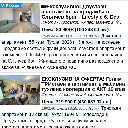
🏡Eксклузивно! Двустаен
апартамент за продажба в
Слънчев бряг - Lifestyle 6. Без
такса поддръжка!
Имоти - Продажби » Апартаменти
Слъ
Цена
:
84 999 €
(
166 243.60 лв.
)
Двустаен
1545.44 €/кв.м
(
3022.60 лв./кв.м
)
апартамент
55 кв.м
Тухла
2023 г.
3 етаж
Непоследен
Продаваме светъл и функционален двустаен апартамент
в комплекс Lifestyle 6, разположен в тих и спокоен район
на Слънчев бряг. Жилището е практично разпределено и
включва: ✔ дневна с кухненска ча..
ЕКСКЛУЗИВНА ОФЕРТА! Голям
ТРИстаен апартамент в масивна
тухлена кооперция с АКТ 16 във
Възраждане
Имоти - Продажби » Апартаменти
Въз
Цена
:
219 900 €
(
430 087.02 лв.
)
Тристаен
1802.46 €/кв.м
(
3525.30 лв./кв.м
)
апартамент
122 кв.м
Тухла
1994 г.
Непоследен
Предлагаме за продажба светъл и функционален
тристаен апартамент, разположен в един от