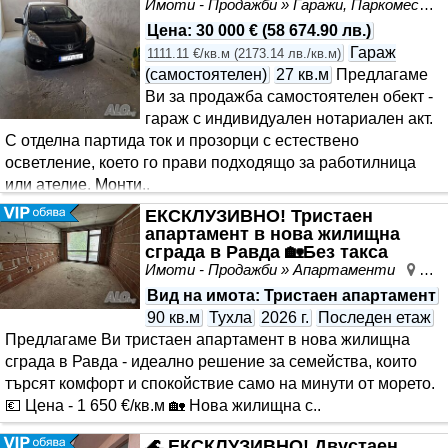
ток
Имоти - Продажби » Гаражи, Паркоместа
пешеходната зона на града 🚌 Отлични транспортни
Цена
:
30 000 €
(
58 674.90 лв.
)
връзки 🏙️ Всички удобства на централната градска част
Гараж
1111.11 €/кв.м
(
2173.14 лв./кв.м
)
са на една ръка разстоян 📞 Свържете се с нас за повеч..
(самостоятелен)
27 кв.м
Предлагаме
Ви за продажба самостоятелен обект -
гараж с индивидуален нотариален акт.
С отделна партида ток и прозорци с естествено
осветление, което го прави подходящо за работилница
или ателие. Монти..
ЕКСКЛУЗИВНО! Тристаен
апартамент в нова жилищна
сграда в Равда 🏡Без такса
поддръжка | 1 650 €/кв. м
Имоти - Продажби » Апартаменти
Рав
Вид на имота
: Тристаен апартамент
90 кв.м
Тухла
2026 г.
Последен етаж
Предлагаме Ви тристаен апартамент в нова жилищна
сграда в Равда - идеално решение за семейства, които
търсят комфорт и спокойствие само на минути от морето.
💶 Цена - 1 650 €/кв.м 🏡 Нова жилищна с..
🌊 ЕКСКЛУЗИВНО! Двустаен