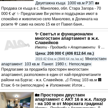
Двуетажна къща
1000 кв.м РЗП
🏡
Продава се къща в с. Манолово, обл. Стара Загора - 70
000 € 🌿 ✨ Предлагаме Ви уютен и поддържан имот в
спокойно и живописно село Манолово, в Долината на
розите 🌹 само на около 15 км от Павел баня..
✨ Светъл и функционален
многостаен апартамент в ж.к.
Славейков
Имоти - Продажби » Апартаменти
Сла
Цена
:
208 000 €
(
406 812.64 лв.
)
Многостаен
2019.42 €/кв.м
(
3949.64 лв./кв.м
)
апартамент
103 кв.м
Панел
1980 г.
Непоследен
Предлагаме за продажба просторен многостаен
апартамент, разположен в един от най-предпочитаните
райони на Бургас - ж.к. Славейков. 📐 Площ: 103 кв.м 🏢
Етаж: 6-ти (непоследен) ☀️ Изложение: Изток ..
🏡 Просторен двустаен
апартамент с АКТ 16 в ж.к. Лазур
- на 100 м от Морската градина!
Имоти - Продажби » Апартаменти
Лаз