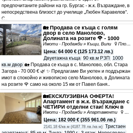
предпочитаните райони на гр. Бургас - ж.к. Възраждане, в
непосредствена близост до училище „Любен Каравелов“.
С..
🏡 Продава се къща с голям
двор в село Манолово,
Долината на розите 🌹 - 1000
кв.м. двор
Имоти - Продажби » Къщи, Вили
Пловдив, област Пловдив
Цена
:
64 000 €
(
125 173.12 лв.
)
Двуетажна къща
90 кв.м РЗП
1000
кв.м двор
🏡 Продава се къща в с. Манолово, обл. Стара
Загора - 70 000 € 🌿 ✨ Предлагаме Ви уютен и поддържан
имот в спокойно и живописно село Манолово, в Долината
на розите 🌹 само на около 15 км от Павел баня..
🏡ЕКСКЛУЗИВНА ОФЕРТА!
Апартамент в ж.к. Възраждане с
ЧЕТИРИ отделни стаи! Ключ в
агенцията!
Имоти - Продажби » Апартаменти
Въз
Цена
:
182 000 €
(
355 961.06 лв.
)
Тристаен
2141.18 €/кв.м
(
4187.78 лв./кв.м
)
апартамент
85 кв.м
Тухла
1990 г.
3 етаж
Непоследен