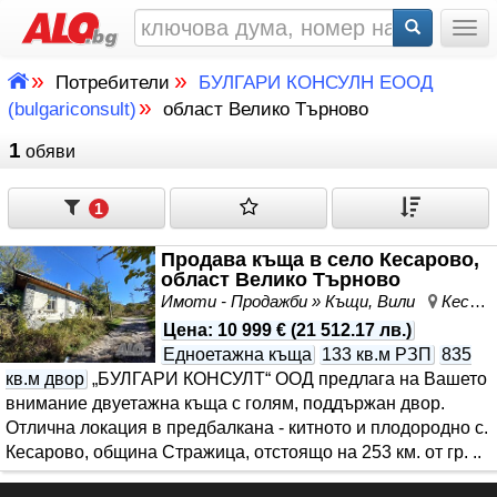
Togg
»
»
Потребители
БУЛГАРИ КОНСУЛН ЕООД
»
(bulgariconsult)
област Велико Търново
1
обяви
1
Продава къща в село Кесарово,
област Велико Търново
Имоти - Продажби » Къщи, Вили
Кесарево, област Велико Търново
Цена
:
10 999 €
(
21 512.17 лв.
)
Едноетажна къща
133 кв.м РЗП
835
кв.м двор
„БУЛГАРИ КОНСУЛТ“ ООД предлага на Вашето
внимание двуетажна къща с голям, поддържан двор.
Отлична локация в предбалкана - китното и плодородно с.
Кесарово, община Стражица, отстоящо на 253 км. от гр. ..