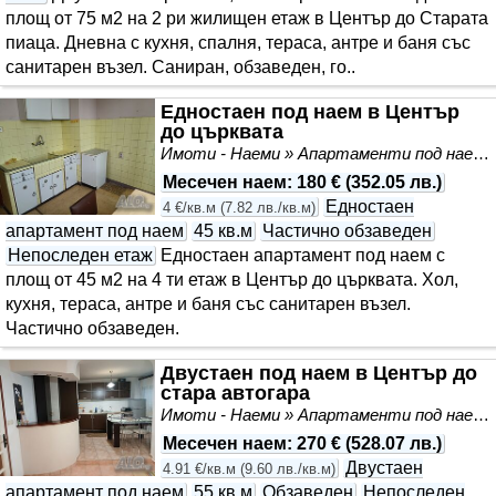
площ от 75 м2 на 2 ри жилищен етаж в Център до Старата
пиаца. Дневна с кухня, спалня, тераса, антре и баня със
санитарен възел. Саниран, обзаведен, го..
Едностаен под наем в Център
до църквата
Имоти - Наеми » Апартаменти под наем
Месечен наем
:
180 €
(
352.05 лв.
)
Едностаен
4 €/кв.м
(
7.82 лв./кв.м
)
апартамент под наем
45 кв.м
Частично обзаведен
Непоследен етаж
Едностаен апартамент под наем с
площ от 45 м2 на 4 ти етаж в Център до църквата. Хол,
кухня, тераса, антре и баня със санитарен възел.
Частично обзаведен.
Двустаен под наем в Център до
стара автогара
Имоти - Наеми » Апартаменти под наем
Месечен наем
:
270 €
(
528.07 лв.
)
Двустаен
4.91 €/кв.м
(
9.60 лв./кв.м
)
апартамент под наем
55 кв.м
Обзаведен
Непоследен