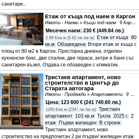
санитаре..
Етаж от къща под наем в Каргон
Имоти - Наеми » Къщи под наем
Каргон, Ямбол, област Ямбол
Месечен наем
:
230 €
(
449.84 лв.
)
Етаж от къща
80
2.88 €/кв.м
(
5.62 лв./кв.м
)
кв.м
Обзаведена
Втори етаж аг къща с
площ от 80 м2 в Каргон. Просторна дневна, отделен
кухненски бокс, две спални, две тераси, антре и баня със
санитарен възел. Отдава се обзаведен с климатик.
Тристаев апартамент, ново
строителство в Център до
Старата автогара
Имоти - Продажби » Апартаменти
Цен
Цена
:
123 600 €
(
241 740.60 лв.
)
Тристаен
1200 €/кв.м
(
2347 лв./кв.м
)
апартамент
103 кв.м
Тухла
2025 г.
2
етаж
Първи жилищен
В строеж
Тристаен апартамент, ново
строителство на предпочитан 2 ри /първи/ жилищен етаж