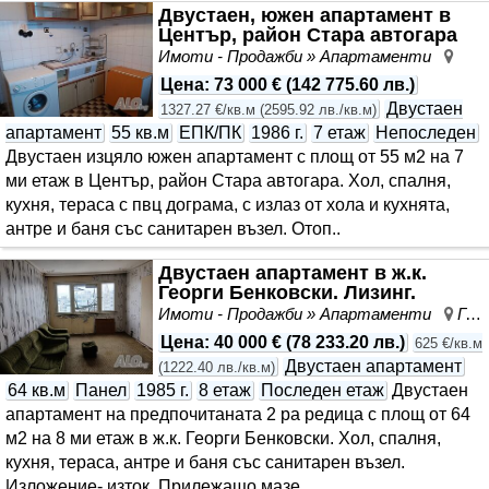
Двустаен, южен апартамент в
Център, район Стара автогара
Имоти - Продажби » Апартаменти
Цен
Цена
:
73 000 €
(
142 775.60 лв.
)
Двустаен
1327.27 €/кв.м
(
2595.92 лв./кв.м
)
апартамент
55 кв.м
ЕПК/ПК
1986 г.
7 етаж
Непоследен
Двустаен изцяло южен апартамент с площ от 55 м2 на 7
ми етаж в Център, район Стара автогара. Хол, спалня,
кухня, тераса с пвц дограма, с излаз от хола и кухнята,
антре и баня със санитарен възел. Отоп..
Двустаен апартамент в ж.к.
Георги Бенковски. Лизинг.
Имоти - Продажби » Апартаменти
Георги Бенковски, Ямбол, област Ямбол
Цена
:
40 000 €
(
78 233.20 лв.
)
625 €/кв.м
Двустаен апартамент
(
1222.40 лв./кв.м
)
64 кв.м
Панел
1985 г.
8 етаж
Последен етаж
Двустаен
апартамент на предпочитаната 2 ра редица с площ от 64
м2 на 8 ми етаж в ж.к. Георги Бенковски. Хол, спалня,
кухня, тераса, антре и баня със санитарен възел.
Изложение- изток. Прилежащо мазе. ..