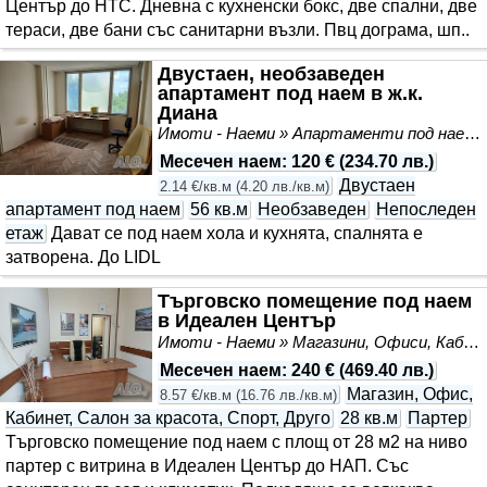
Център до НТС. Дневна с кухненски бокс, две спални, две
тераси, две бани със санитарни възли. Пвц дограма, шп..
Двустаен, необзаведен
апартамент под наем в ж.к.
Диана
Имоти - Наеми » Апартаменти под наем
Месечен наем
:
120 €
(
234.70 лв.
)
Двустаен
2.14 €/кв.м
(
4.20 лв./кв.м
)
апартамент под наем
56 кв.м
Необзаведен
Непоследен
етаж
Дават се под наем хола и кухнята, спалнята е
затворена. До LIDL
Търговско помещение под наем
в Идеален Център
Имоти - Наеми » Магазини, Офиси, Кабинети, Салони
Месечен наем
:
240 €
(
469.40 лв.
)
Магазин, Офис,
8.57 €/кв.м
(
16.76 лв./кв.м
)
Кабинет, Салон за красота, Спорт, Друго
28 кв.м
Партер
Търговско помещение под наем с площ от 28 м2 на ниво
партер с витрина в Идеален Център до НАП. Със