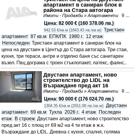
апартамент в саниран блок в
района на Стара автогара
Имоти - Продажби » Апартаменти
Изт
Цена
:
82 000 €
(
160 378.06 лв.
)
Тристаен
942.53 €/кв.м
(
1843.43 лв./кв.м
)
апартамент
87 кв.м
ЕПК/ПК
1980 г.
12 етаж
Непоследен
Тристаен апартамент в саниран блок на
цена на двустаен в Център до Стара автогара. Три стаи,
кухня, три тераси, антре и отделно баня със санитарен
възел. Пвц дограма с троен стъклопакет, латекс, фаянс..
Двустаен апартамент, ново
строителство до LIDL на
Възраждане пред акт 16
Имоти - Продажби » Апартаменти
Въз
Цена
:
90 000 €
(
176 024.70 лв.
)
Двустаен
1304.35 €/кв.м
(
2551.08 лв./кв.м
)
апартамент
69 кв.м
Тухла
2026 г.
4 етаж
Последен
етаж
В строеж
Двустаен апартамент, ново строителство
пред акт 16 с площ от 69 м2 на 4 ти етаж в ж.к.
Възраждане до LIDL. Дневна с кухня, спалня, голяма