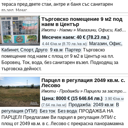
тераса пред двете стаи, антре и баня със санитарен
възел. Немс..
Търговско помещение 9 м2 под
наем в Център
Имоти - Наеми » Магазини, Офиси, Кабинети, Салони
Месечен наем
:
40 €
(
78.23 лв.
)
Магазин, Офис,
4.44 €/кв.м
(
8.70 лв./кв.м
)
Кабинет, Спорт, Друго
9 кв.м
Партер
Търговско
помещение под наем с площ от 9 м2 в Център на пл.
Боровец. Ток, вода, без санитарен възел. Подходящ за
търговска дейност.
Парцел в регулация 2049 кв.м. с.
Лесово
Имоти - Продажби » Парцели за застрояване, Инвестиционни проекти
Цена
:
8000 €
(
15 646.64 лв.
)
3.90 €/кв.м
Продажба
2049 кв.м
В
(
7.64 лв./кв.м
)
регулация (УПИ)
Без ток
Без вода
ПРОДАЖБА НА
ПАРЦЕЛ! Предлагаме Ви парцел в регулация /УПИ/ с
площ от 2049 кв.м. в с. Лесово с прекрасна панорамамна