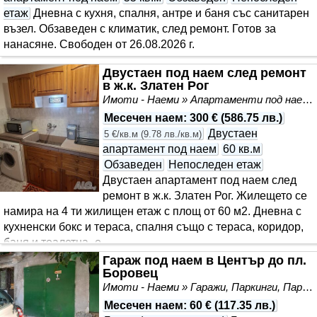
етаж
Дневна с кухня, спалня, антре и баня със санитарен
възел. Обзаведен с климатик, след ремонт. Готов за
нанасяне. Свободен от 26.08.2026 г.
Двустаен под наем след ремонт
в ж.к. Златен Рог
Имоти - Наеми » Апартаменти под наем
Месечен наем
:
300 €
(
586.75 лв.
)
Двустаен
5 €/кв.м
(
9.78 лв./кв.м
)
апартамент под наем
60 кв.м
Обзаведен
Непоследен етаж
Двустаен апартамент под наем след
ремонт в ж.к. Златен Рог. Жилещето се
намира на 4 ти жилищен етаж с площ от 60 м2. Дневна с
кухненски бокс и тераса, спалня също с тераса, коридор,
баня и тоалетна- о..
Гараж под наем в Център до пл.
Боровец
Имоти - Наеми » Гаражи, Паркинги, Паркоместа под наем
Месечен наем
:
60 €
(
117.35 лв.
)