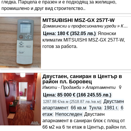
гледка. Парцела е празен и е подходящ за жилищно,
промишлено и друг вид строителство..
MITSUBISHI MSZ-GX 257T-W
Домакински и професионални уреди » Климатици
Цена
:
180 €
(
352.05 лв.
)
Японски
климатик MITSUISHI MSZ-GX 257T-W,
готов за работа.
Двустаен, саниран в Център в
район пл. Боровец
Имоти - Продажби » Апартаменти
Цен
Цена
:
85 000 €
(
166 245.55 лв.
)
Двустаен
1287.88 €/кв.м
(
2518.87 лв./кв.м
)
апартамент
66 кв.м
Тухла
1981 г.
6
етаж
Непоследен
Двустаен
апарнамент в саниран блок с площ от
66 м2 на 6 ти етаж в Център, район пл.