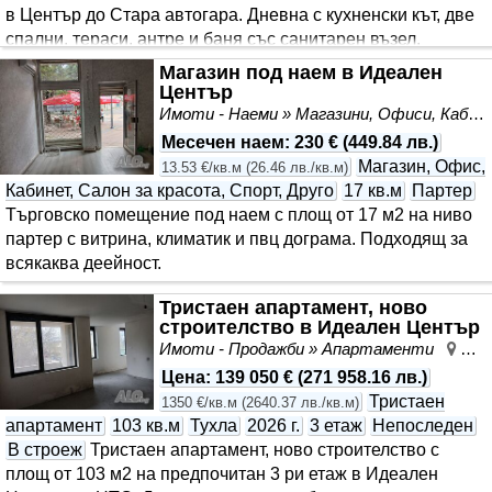
в Център до Стара автогара. Дневна с кухненски кът, две
спални, тераси, антре и баня със санитарен възел.
Сградата е в с..
Магазин под наем в Идеален
Център
Имоти - Наеми » Магазини, Офиси, Кабинети, Салони
Месечен наем
:
230 €
(
449.84 лв.
)
Магазин, Офис,
13.53 €/кв.м
(
26.46 лв./кв.м
)
Кабинет, Салон за красота, Спорт, Друго
17 кв.м
Партер
Търговско помещение под наем с площ от 17 м2 на ниво
партер с витрина, климатик и пвц дограма. Подходящ за
всякаква деейност.
Тристаен апартамент, ново
строителство в Идеален Център
Имоти - Продажби » Апартаменти
Цен
Цена
:
139 050 €
(
271 958.16 лв.
)
Тристаен
1350 €/кв.м
(
2640.37 лв./кв.м
)
апартамент
103 кв.м
Тухла
2026 г.
3 етаж
Непоследен
В строеж
Тристаен апартамент, ново строителство с
площ от 103 м2 на предпочитан 3 ри етаж в Идеален