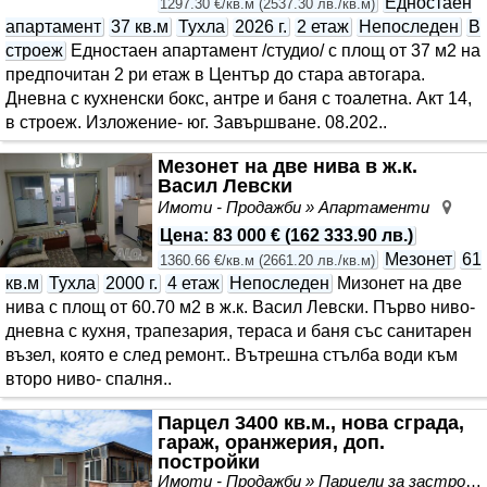
Едностаен
1297.30 €/кв.м
(
2537.30 лв./кв.м
)
апартамент
37 кв.м
Тухла
2026 г.
2 етаж
Непоследен
В
строеж
Едностаен апартамент /студио/ с площ от 37 м2 на
предпочитан 2 ри етаж в Център до стара автогара.
Дневна с кухненски бокс, антре и баня с тоалетна. Акт 14,
в строеж. Изложение- юг. Завършване. 08.202..
Мезонет на две нива в ж.к.
Васил Левски
Имоти - Продажби » Апартаменти
Вас
Цена
:
83 000 €
(
162 333.90 лв.
)
Мезонет
61
1360.66 €/кв.м
(
2661.20 лв./кв.м
)
кв.м
Тухла
2000 г.
4 етаж
Непоследен
Мизонет на две
нива с площ от 60.70 м2 в ж.к. Васил Левски. Първо ниво-
дневна с кухня, трапезария, тераса и баня със санитарен
възел, която е след ремонт.. Вътрешна стълба води към
второ ниво- спалня..
Парцел 3400 кв.м., нова сграда,
гараж, оранжерия, доп.
постройки
Имоти - Продажби » Парцели за застрояване, Инвестиционни проекти