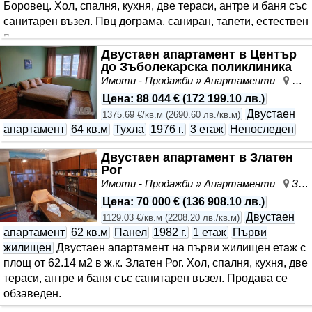
Боровец. Хол, спалня, кухня, две тераси, антре и баня със
санитарен възел. Пвц дограма, саниран, тапети, естествен
п..
Двустаен апартамент в Център
до Зъболекарска поликлиника
Имоти - Продажби » Апартаменти
Цен
Цена
:
88 044 €
(
172 199.10 лв.
)
Двустаен
1375.69 €/кв.м
(
2690.60 лв./кв.м
)
апартамент
64 кв.м
Тухла
1976 г.
3 етаж
Непоследен
Двустаен апартамент в Златен
Рог
Имоти - Продажби » Апартаменти
Златен Рог, Ямбол, област Ямбол
Цена
:
70 000 €
(
136 908.10 лв.
)
Двустаен
1129.03 €/кв.м
(
2208.20 лв./кв.м
)
апартамент
62 кв.м
Панел
1982 г.
1 етаж
Първи
жилищен
Двустаен апартамент на първи жилищен етаж с
площ от 62.14 м2 в ж.к. Златен Рог. Хол, спалня, кухня, две
тераси, антре и баня със санитарен възел. Продава се
обзаведен.