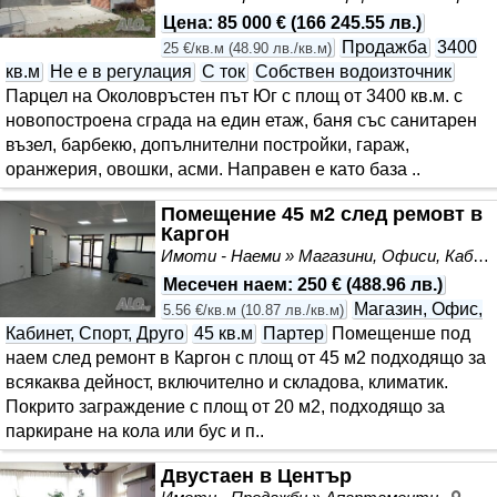
Цена
:
85 000 €
(
166 245.55 лв.
)
Продажба
3400
25 €/кв.м
(
48.90 лв./кв.м
)
кв.м
Не е в регулация
С ток
Собствен водоизточник
Парцел на Околовръстен път Юг с площ от 3400 кв.м. с
новопостроена сграда на един етаж, баня със санитарен
възел, барбекю, допълнителни постройки, гараж,
оранжерия, овошки, асми. Направен е като база ..
Помещение 45 м2 след ремовт в
Каргон
Имоти - Наеми » Магазини, Офиси, Кабинети, Салони
Месечен наем
:
250 €
(
488.96 лв.
)
Магазин, Офис,
5.56 €/кв.м
(
10.87 лв./кв.м
)
Кабинет, Спорт, Друго
45 кв.м
Партер
Помещенше под
наем след ремонт в Каргон с площ от 45 м2 подходящо за
всякаква дейност, включително и складова, климатик.
Покрито заграждение с площ от 20 м2, подходящо за
паркиране на кола или бус и п..
Двустаен в Център