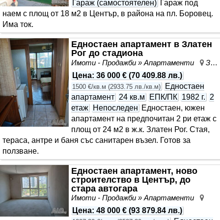
Гараж (самостоятелен)
Гараж под
наем с площ от 18 м2 в Център, в района на пл. Боровец.
Има ток.
Едностаен апартамент в Златен
Рог до стадиона
Имоти - Продажби » Апартаменти
Златен Рог, Ямбол, област Ямбол
Цена
:
36 000 €
(
70 409.88 лв.
)
Едностаен
1500 €/кв.м
(
2933.75 лв./кв.м
)
апартамент
24 кв.м
ЕПК/ПК
1982 г.
2
етаж
Непоследен
Едностаен, южен
апартамент на предпочитан 2 ри етаж с
площ от 24 м2 в ж.к. Златен Рог. Стая,
тераса, антре и баня със санитарен възел. Готов за
ползване.
Едностаен апартамент, ново
строителство в Център, до
стара автогара
Имоти - Продажби » Апартаменти
Цен
Цена
:
48 000 €
(
93 879.84 лв.
)