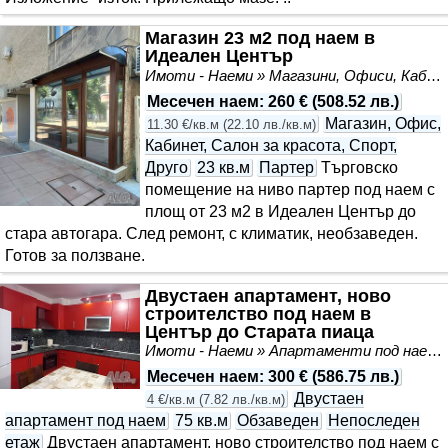
Магазин 23 м2 под наем в
Идеален Център
Имоти - Наеми » Магазини, Офиси, Кабинети, Салони
Месечен наем
:
260 €
(
508.52 лв.
)
Магазин, Офис,
11.30 €/кв.м
(
22.10 лв./кв.м
)
Кабинет, Салон за красота, Спорт,
Друго
23 кв.м
Партер
Търговско
помещение на ниво партер под наем с
площ от 23 м2 в Идеален Център до
стара автогара. След ремонт, с климатик, необзаведен.
Готов за ползване.
Двустаен апартамент, ново
строителство под наем в
Център до Старата пиаца
Имоти - Наеми » Апартаменти под наем
Месечен наем
:
300 €
(
586.75 лв.
)
Двустаен
4 €/кв.м
(
7.82 лв./кв.м
)
апартамент под наем
75 кв.м
Обзаведен
Непоследен
етаж
Двустаен апартамент, ново строителство под наем с