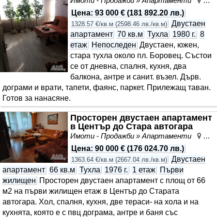
Имоти - Продажби » Апартаменти
Цен
Цена
:
93 000 €
(
181 892.20 лв.
)
Двустаен
1328.57 €/кв.м
(
2598.46 лв./кв.м
)
апартамент
70 кв.м
Тухла
1980 г.
8
етаж
Непоследен
Двустаен, южен,
стара тухла около пл. Боровец. Състои
се от дневна, спалня, кухня, два
балкона, антре и санит. възел. Дърв.
дограми и врати, тапети, фаянс, паркет. Прилежащ таван.
Готов за нанасяне.
Просторен двустаен апартамент
в Център до Стара автогара
Имоти - Продажби » Апартаменти
Цен
Цена
:
90 000 €
(
176 024.70 лв.
)
Двустаен
1363.64 €/кв.м
(
2667.04 лв./кв.м
)
апартамент
66 кв.м
Тухла
1976 г.
1 етаж
Първи
жилищен
Просторен двустаен апартамент с площ от 66
м2 на първи жилищен етаж в Център до Старата
автогара. Хол, спалня, кухня, две тераси- на хола и на
кухнята, която е с пвц дограма, антре и баня със