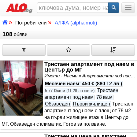
Togg
»
»
Потребители
АЛФА (alphaimoti)
108
обяви
Тристаен апартамент под наем в
Център до МГ
Имоти - Наеми » Апартаменти под наем
Месечен наем
:
450 €
(
880.12 лв.
)
Тристаен
5.77 €/кв.м
(
11.28 лв./кв.м
)
апартамент под наем
78 кв.м
Обзаведен
Първи жилищен
Тристаен
апартамент под наем с площ от 78 м2
на първи жилищен етаж в Център до
МГ. Обзаведен с климатик. Готов за ползване.
Тристаен на цена на двустаен