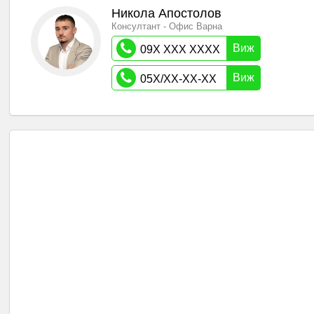
Никола Апостолов
Консултант - Офис Варна
Виж
09X XXX XXXX
Виж
05X/XX-XX-XX