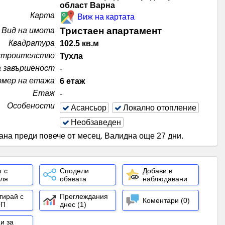
област Варна
Карта
Виж на картата
Тристаен апартамент
Вид на имота
Квадратура
102.5 кв.м
строителство
Тухла
а завършеност
-
омер на етажа
6 етаж
Етаж
-
Особености
Асансьор
Локално отопление
Необзаведен
ана преди повече от месец
.
Валидна още 27 дни
.
т с
Сподели
Добави в
еля
обявата
наблюдавани
тирай с
Преглеждания
Коментари (0)
ОП
днес (1)
и за