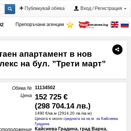
Публикувай обява
Вход / Регистрация
Препоръчани агенции
02
таен апартамент в нов
лекс на бул. ”Трети март”
11134502
Обява №
152 725 €
Цена
(
298 704.14 лв.
)
1490 €/кв.м
(
2914.20 лв./кв.м
)
Цената е около
средната на кв.м. за Кайсиева
Градина
.
Кайсиева Градина, град Варна,
стоположение