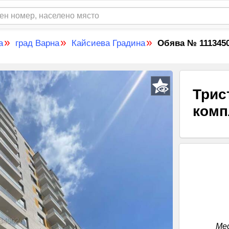
»
»
»
а
град Варна
Кайсиева Градина
Обява № 111345
Трис
комп
Ме