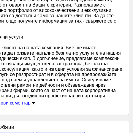
о отговарят на Вашите критерии. Разполагаме с
но портфолио от висококачествени и ексклузивни
ито са достъпни само за нашите клиенти. За да сте
оито ще получите информация за тях - свържете се с
лни услуги
 клиент на нашата компания, Вие ще имате
та да ползвате напълно безплатно услугите на нашия
идически екип. В допълнение, предлагаме комплексни
включващи имуществена застраховка, безплатна
консултация, както и изгодни условия за финансиране.
уги се разпростират и в сферата на препродажбата,
 под наем и управлението на имоти. Осигуряваме
ествени ремонтни дейности и обзавеждане чрез
рани фирми, които са част от нашата корпоративна
а наши дългогодишни професионални партньори.
рви коментар
обяви