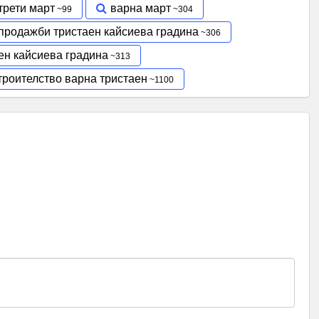
трети март
варна март
продажби тристаен кайсиева градина
ен кайсиева градина
троителство варна тристаен