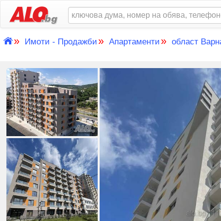
»
»
»
Имоти - Продажби
Апартаменти
област Варн