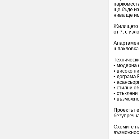
паркоместа
ще бъде из
нива ще им
Жилището с
от 7, с из
Апартамент
шпакловка 
Технически
• модерна 
• високо н
• дограма 
• асансьор
• стилни о
• стъклени
• възможно
Проектът е
безупречна
Схемите н
възможнос