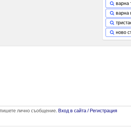
варна 
варна 
триста
ново с
напишете лично съобщение.
Вход в сайта / Регистрация