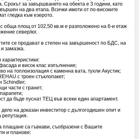
. Срокът за завършването на обекта е 3 години, като
вършен на два етапа. Всички имоти от по-високите
ат гледка към езерото.
 обща площ от 102,50 кв.м е разположено на 6-и етаж
ложение север/юг.
ите се продават в степен на завършеност по БДС, на
и замазка.
 характеристики:
фасада и висок клас изпълнение;
иво на топлоизолация с каменна вата, тухли Акустик;
REHAU с троен стъклопакет;
и Schindler;
бщи части с гранит;
 парапети;
ст да бъде пуснат ТЕЦ във всеки един апартамент.
 дело на доказан инвеститор с дългогодишен опит и
 репутация.
а плащане са гъвкави, съобразени с Вашите
ти и планове: