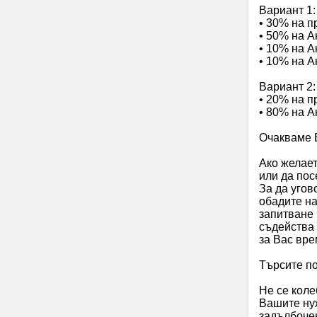
Вариант 1:
• 30% на п
• 50% на Ак
• 10% на Ак
• 10% на Ак
Вариант 2:
• 20% на п
• 80% на Ак
Очакваме 
Ако желает
или да пос
За да угов
обадите на
запитване 
съдейства 
за Вас вре
Търсите п
Не се коле
Вашите ну
задълбочен