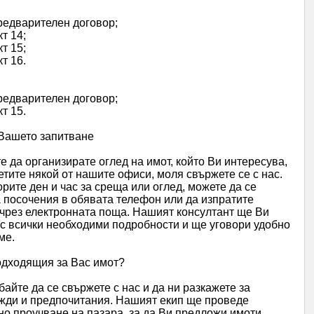
редварителен договор;
т 14;
т 15;
т 16.
редварителен договор;
т 15.
Вашето запитване
е да организирате оглед на имот, който Ви интересува,
етите някой от нашите офиси, моля свържете се с нас.
орите ден и час за среща или оглед, можете да се
 посочения в обявата телефон или да изпратите
чрез електронната поща. Нашият консултант ще Ви
с всички необходими подробности и ще уговори удобно
ме.
одходящия за Вас имот?
байте да се свържете с нас и да ни разкажете за
жди и предпочитания. Нашият екип ще проведе
о проучване на пазара, за да Ви предложи имоти,