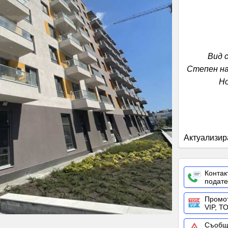
Вид 
Степен н
Н
Актуализир
Контак
подат
Промо
VIP, Т
Съобщ