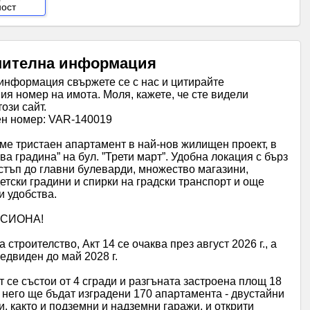
ност
ителна информация
информация свържете се с нас и цитирайте
я номер на имота. Моля, кажете, че сте видeли
този сайт.
н номер: VAR-140019
е тристаен апартамент в най-нов жилищен проект, в
ева градина” на бул. ”Трети март”. Удобна локация с бърз
стъп до главни булеварди, множество магазини,
етски градини и спирки на градски транспорт и още
и удобства.
ИСИОНА!
 строителство, Акт 14 се очаква през август 2026 г., а
редвиден до май 2028 г.
 се състои от 4 сгради и разгъната застроена площ 18
В него ще бъдат изградени 170 апартамента - двустайни
и, както и подземни и надземни гаражи, и открити