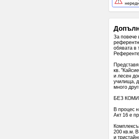
неред
Допълн
За повече 
референтни
обявата в 
Референте
Представям
кв. ”Кайси
и лесен до
училища, д
много друг
БЕЗ КОМ
В процес на
Акт 16 е п
Комплексът
200 кв.м. 
и тристайн