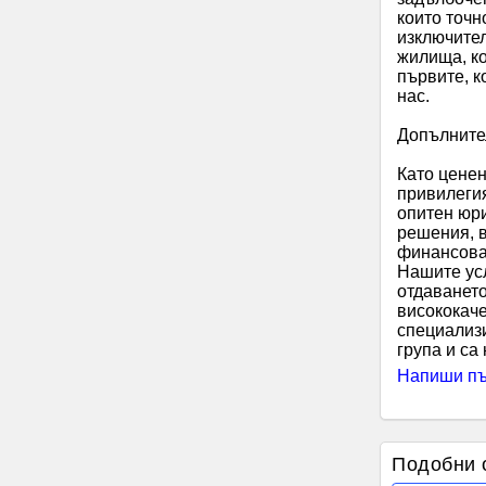
които точн
изключител
жилища, ко
първите, к
нас.
Допълните
Като ценен
привилегия
опитен юр
решения, 
финансова 
Нашите усл
отдаването
висококач
специализи
група и с
Напиши пъ
Подобни 