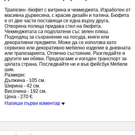
Трапезен -бюфет с витрина и чекмеджета. Изработен от
масивна дървесина, с красив дизайн и патина. Бюфета
е от две части поставящи се една върху друга.
Отворена полица придава стил на бюфета.
Чекмеджетата са подплатени със зелен плюш.
Подходящ за съхранение на посуда, книги или
декоративни предмети. Може да се използва като
сервизно или декоративно мебелно изделие в дневната
или трапезарията. Отлично състояние. Разгледайте и
другите ми обяви. Предлагаме и изгоден транспорт за
цялата страна. Последвайте ни и във фейсбук Мебели
шик.
Размери:
Дължина - 105 см.
Ширина - 42 см.
Височина - 192 см.
Цена - 270 €.
Напиши първи коментар