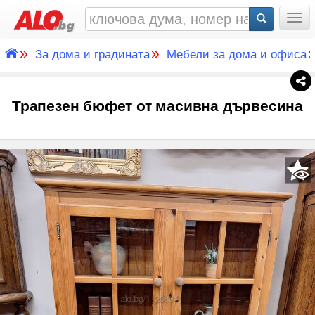
Togg
»
»
За дома и градината
Мебели за дома и офиса
Трапезен бюфет от масивна дървесина