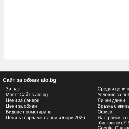
Сайт за обяви alo.bg
За нас
Средни цени н
Моят "Сайт в alo.bg"
Условия за по
Цени за банери
Лични данни
Цени за обяви
Връзка с екипa
Видове промотиране
Офиси
Цени за парламентарни избори 2026
Настройки за 
„бисквитките“
Google. Спазв