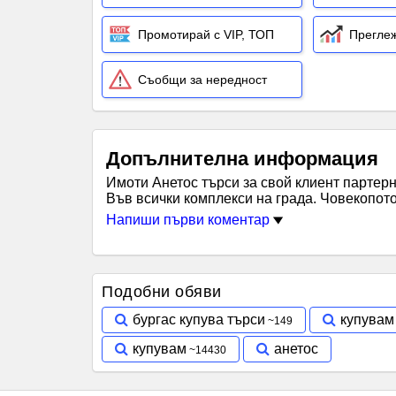
Промотирай с VIP, ТОП
Преглеж
Съобщи за нередност
Допълнителна информация
Имоти Анетос търси за свой клиент партер
Във всички комплекси на града. Човекопото
Напиши първи коментар
Подобни обяви
бургас купува търси
купувам
купувам
анетос