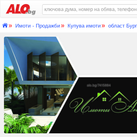
»
»
»
Имоти - Продажби
Купува имоти
област Бур