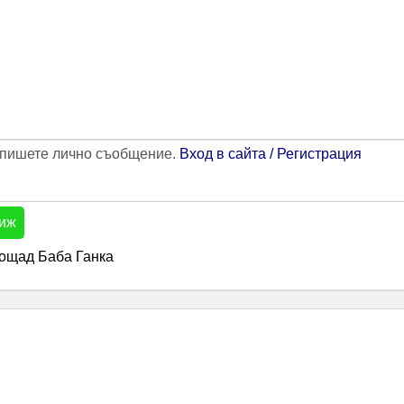
напишете лично съобщение.
Вход в сайта / Регистрация
иж
площад Баба Ганка