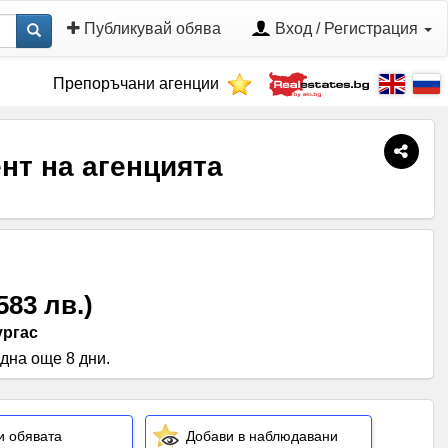
Публикувай обява
Вход / Регистрация
Препоръчани агенции
нт на агенцията
583 лв.
)
ургас
дна още 8 дни
.
и обявата
Добави в наблюдавани