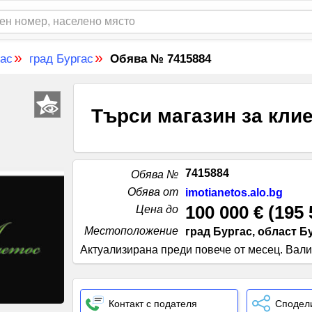
»
»
гас
град Бургас
Обява № 7415884
Търси магазин за клие
7415884
Обява №
Обява от
imotianetos.alo.bg
100 000 €
(
195 
Цена до
Местоположение
град Бургас, област Б
Актуализирана преди повече от месец
.
Вали
Контакт с подателя
Сподел