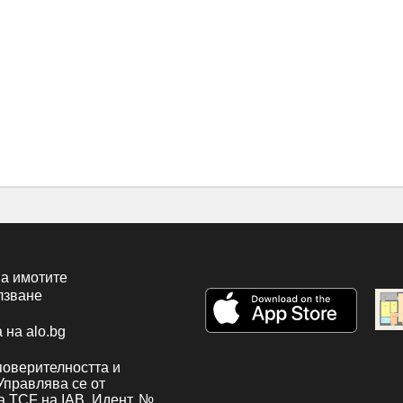
а имотите
лзване
 на alo.bg
поверителността и
 Управлява се от
а TCF на IAB. Идент. №