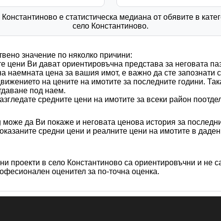
в Константиново е статистическа медиана от обявите в кате
село Константиново.
твено значение по няколко причини:
те цени Ви дават ориентировъчна представа за неговата паз
на наемната цена за вашия имот, е важно да сте запознати 
вижението на цените на имотите за последните години. Та
тдаване под наем.
разгледате средните цени на имотите за всеки район поотде
bg може да Ви покаже и неговата ценова история за последни
казаните средни цени и реалните цени на имотите в даден 
ни проекти в село Константиново са ориентировъчни и не с
офесионален оценител за по-точна оценка.