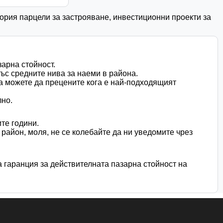
гория парцели за застрояване, инвестиционни проекти за
арна стойност.
със средните нива за наеми в района.
ка можете да прецените кога е най-подходящият
лно.
те години.
район, моля, не се колебайте да ни уведомите чрез
а гаранция за действителната пазарна стойност на