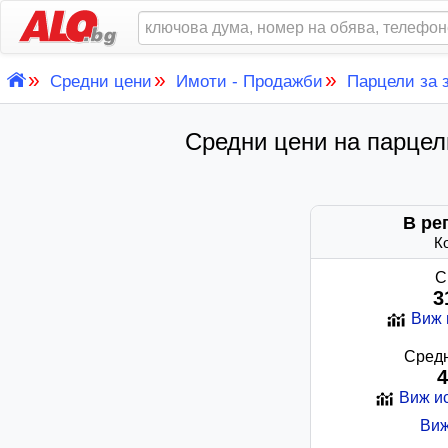
»
»
»
Средни цени
Имоти - Продажби
Парцели за 
Средни цени на парцел
В ре
К
С
3
Виж 
Средн
4
Виж ис
Виж