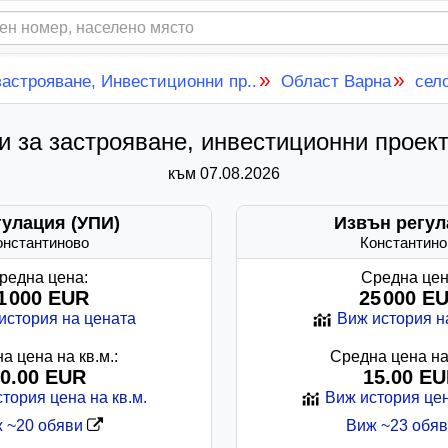
»
»
застрояване, Инвестиционни пр..
Област Варна
сел
и за застрояване, инвестиционни проект
към 07.08.2026
гулация (УПИ)
Извън регул
онстантиново
Константино
редна цена:
Средна цен
1 000 EUR
25 000 E
история на цената
Виж история н
а цена на кв.м.:
Средна цена на 
0.00 EUR
15.00 E
тория цена на кв.м.
Виж история цен
 ~20 обяви
Виж ~23 обя