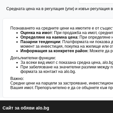
Средната цена на в регулация (упи) и извън регулация 
Познаването на средните цени на имотите е от същес
Оценка на имот
: При продажба на имот, средни
Определяне на наемна цена
: При определяне 
Пазарни тенденции
: Платформата ни показва д
момент за инвестиция, покупка на жилище или о
Информация за конкретен район
: Можете да 
Допълнителни функции:
За всеки вид имот с показана средна цена, alo.
При забелязване на значителни разлики между по
формата за контакт на alo.bg.
Важно:
Средни цени на парцели за застрояване, инвестицион
Вашия имот. Препоръчително е да се обърнете към пр
Сайт за обяви alo.bg