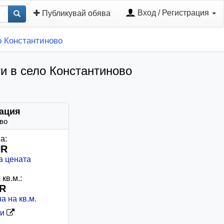
Вход / Регистрация
Публикувай обява
о Константиново
и в село Константиново
ация
во
а:
UR
а цената
кв.м.:
UR
а на кв.м.
ви