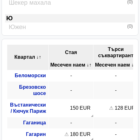
Шекер махала
(0)
Ю
Южен
(0)
Търси
Стая
съквартирант
Квартал
↓↑
Месечен наем
↓↑
Месечен наем
↓↑
Беломорски
Брезовско
шосе
Въстанически
150 EUR
128 EUR
/ Кючук Париж
Гаганица
Гагарин
180 EUR