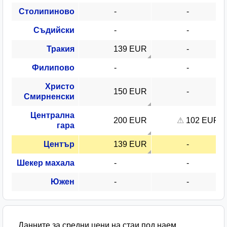
Столипиново
Съдийски
Тракия
139 EUR
Филипово
Христо
150 EUR
Смирненски
Централна
200 EUR
102 EUR
гара
Център
139 EUR
Шекер махала
Южен
Данните за средни цени на стаи под наем,