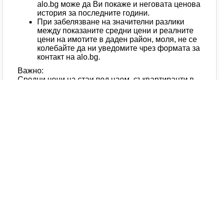
alo.bg може да Ви покаже и неговата ценова
история за последните години.
При забелязване на значителни разлики
между показаните средни цени и реалните
цени на имотите в даден район, моля, не се
колебайте да ни уведомите чрез формата за
контакт на alo.bg.
Важно:
Средни цени на стаи под наем, съквартиранти в
Център, Пловдив са ориентировъчни и не са
гаранция за действителната пазарна стойност на
Вашия имот. Препоръчително е да се обърнете
към професионален оценител за по-точна оценка.
Изтегли мобилното ни приложение
Сайт за обяви alo.bg