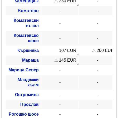
Каменица 2
280 EUR
Коматево
Коматевски
възел
Коматевско
шосе
Кършияка
107 EUR
200 EUR
Мараша
145 EUR
Марица Север
Младежки
хълм
Остромила
Прослав
Рогошко шосе