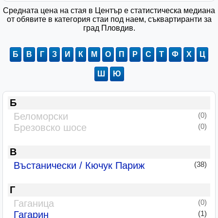
Средната цена на стая в Център е статистическа медиана
от обявите в категория стаи под наем, съквартиранти за
град Пловдив.
Б
В
Г
З
И
К
М
О
П
Р
С
Т
Ф
Х
Ц
Ш
Ю
Б
Беломорски
(0)
Брезовско шосе
(0)
В
Въстанически / Кючук Париж
(38)
Г
Гаганица
(0)
Гагарин
(1)