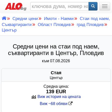
Togg
»
»
»
Средни цени
Имоти - Наеми
Стаи под наем,
»
»
»
Съквартиранти
Област Пловдив
град Пловдив
Център
Средни цени на стаи под наем,
съквартиранти в Център, Пловдив
към 07.08.2026
Стая
Център
Средна цена:
139 EUR
Виж история на цената
Виж ~68 обяви