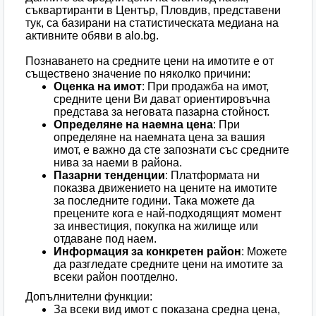
съквартиранти в Център, Пловдив, представени
тук, са базирани на статистическата медиана на
активните обяви в alo.bg.
Познаването на средните цени на имотите е от
съществено значение по няколко причини:
Оценка на имот
: При продажба на имот,
средните цени Ви дават ориентировъчна
представа за неговата пазарна стойност.
Определяне на наемна цена
: При
определяне на наемната цена за вашия
имот, е важно да сте запознати със средните
нива за наеми в района.
Пазарни тенденции
: Платформата ни
показва движението на цените на имотите
за последните години. Така можете да
прецените кога е най-подходящият момент
за инвестиция, покупка на жилище или
отдаване под наем.
Информация за конкретен район
: Можете
да разгледате средните цени на имотите за
всеки район поотделно.
Допълнителни функции:
За всеки вид имот с показана средна цена,