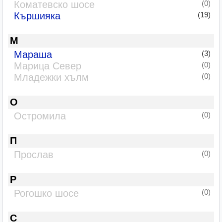
Коматевско шосе
(0)
Кършияка
(19)
М
Мараша
(3)
Марица Север
(0)
Младежки хълм
(0)
О
Остромила
(0)
П
Прослав
(0)
Р
Рогошко шосе
(0)
С