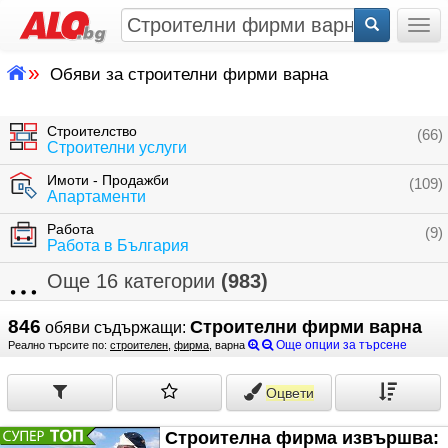
Togg
»
Обяви за строителни фирми варна
Строителство
(66)
Строителни услуги
Имоти - Продажби
(109)
Апартаменти
Работа
(9)
Работа в България
Още 16 категории
(983)
846
Строителни фирми варна
обяви съдържащи:
Още опции за търсене
Реално търсите по:
строителен
,
фирма
, варна
Оцвети
Строителна фирма извършва: