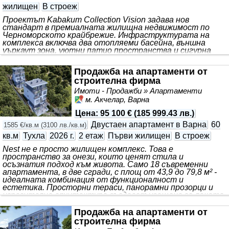
жилищен
В строеж
Проектът Kabakum Collection Vision задава нов
стандарт в премиалната жилищна недвижимост по
Черноморското крайбрежие. Инфраструктурата на
комплекса включва два отопляеми басейна, външна
уъркаут зона, уютни патио пространства и сигурна
детска площадка. За максимално удобство са
предвидени подземен и наземен паркинг, както и
Продажба на апартаменти от
контролиран достъп с видеонаблюдение. Апарт-
строителна фирма
хотелът в рамките на комплекса предоставя
възможност за редовен пасивен доход чрез отдаване
Имоти - Продажби » Апартаменти
под наем в един от най-перспективните райони на
м. Акчелар, Варна
Варна
. Това е решение за хора, които разглеждат
имота не само като място за живеене, но
Цена
:
95 100 €
(
185 999.43 лв.
)
Двустаен апартамент в Варна
60
1585 €/кв.м
(
3100 лв./кв.м
)
кв.м
Тухла
2026 г.
2 етаж
Първи жилищен
В строеж
Nest не е просто жилищен комплекс. Това е
пространство за онези, които ценят стила и
осъзнатия подход към живота. Само 18 съвременни
апартамента, в две сгради, с площ от 43,9 до 79,8 м² -
идеалната комбинация от функционалност и
естетика. Просторни тераси, панорамни прозорци и
изразителна архитектура създават усещане за лекота
и уют във всеки квадратен метър. Животът в Nest е
обмислена архитектура, уединение и специална
Продажба на апартаменти от
атмосфера, в която е лесно да бъдеш себе си.
строителна фирма
Почувствайте разликата. Изберете пространството, в