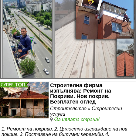
майстори. ПЪЛНА ГАРАНЦИЯ ЗА КАЧЕСТВО. Ние
спазваме уговорените срокове
Строителна фирма
изпълнява: Ремонт на
Покриви. Нов покрив.
Безплатен оглед
Строителство » Строителни
услуги
/За цялата страна/
1. Ремонт на покриви. 2. Цялостно изграждане на нов
покрив. 3. Поставяне на битумни керемиди. 4.