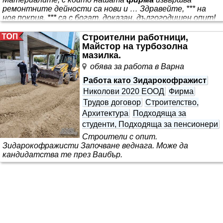
ремонтните дейности са нови и … Здравейте, *** на
нов покрив. *** са с богат, доказан, дългогодишен опит!
*** *** ! Нашата основна цел е Вие, нашите клиенти,
които сте избрали нас, да останете доволни,
Строителни работници,
впечатлени и удовлетворени от работата ни. Към
Майстор на турбозолна
всеки един клиент
мазилка.
обява за работа в Варна
Работа като Зидарокофражист
Николови 2020 ЕООД
Фирма
Трудов договор
Строителство,
Архитектура
Подходяща за
студенти, Подходяща за пенсионери
Строители с опит.
Зидарокофражисти Започване веднага. Може да
кандидатства те през Ваибър.