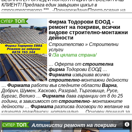
КЛИЕНТ! Предлага един завършен цикъл в
строителството *** . -Пренареждане/Претърсване на
Покрив: Разкриване на покрив . Почистване на кал .
Фирма Тодорови ЕООД -
Полагане на мушама . Наковаване на летви .
ремонт на покриви, всички
Нареждане на керемиди . Измазване на капаци. Всичко
видове строително-монтажни
труд и материали 35 лв/кв.м -Изграждане на покрив -
дейности
нова конструкция-дървена конструкция
Строителство » Строителни
услуги
/За цялата страна/
… Оферта от
строителна
фирма
Тодорови ЕООД …
Фирмата
извършва всички
строително
-монтажни дейности
…
Фирмата
работи във следните области
Варна
,
Добрич, Шумен, Хасково, Разград, Търговище, Русе,
Бургас, Велико …
Фирмата
дава гаранции от 8 до 25
години, в зависимост от
строително
- монтажните
дейности …
Фирмата
разписва договори по желание на
клиента граждански, нотариално … Основен принцип за
нас е коректността, честността и професионализма, с
който се отнасяме към всеки клиент. Ако изберете нас,
Алпинисти ремонт на покриви
ще сте спокойни, че сте попаднали на точните