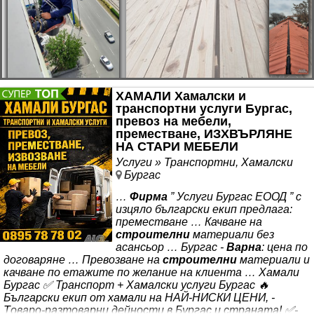
ХАМАЛИ Хамалски и
транспортни услуги Бургас,
превоз на мебели,
преместване, ИЗХВЪРЛЯНЕ
НА СТАРИ МЕБЕЛИ
Услуги » Транспортни, Хамалски
Бургас
…
Фирма
” Услуги Бургас ЕООД ” с
изцяло български екип предлага:
преместване … Качване на
строителни
материали без
асансьор … Бургас -
Варна
: цена по
договаряне … Превозване на
строителни
материали и
качване по етажите по желание на клиента … Хамали
Бургас ✅ Транспорт + Хамалски услуги Бургас 🔥
Български екип от хамали на НАЙ-НИСКИ ЦЕНИ, -
Tоваро-разтоварни дейности в Бургас и страната! ✅-