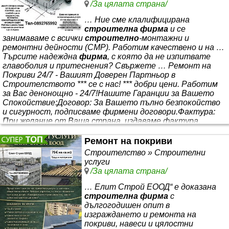
/За цялата страна/
… Ние сме клалифицирана
строителна фирма
и се
занимаваме с всички
строително
-монтажни и
ремонтни дейности (СМР). Работим качествено и на …
Търсите надеждна
фирма
, с която да не изпитвате
главоболия и притеснения? Свържете … Ремонт на
Покриви 24/7 - Вашият Доверен Партньор в
Строителството ​ *** се с нас! ​ *** добри цени. Работим
за Вас денонощно - 24/7! ​Нашите Гаранции за Вашето
Спокойствие: ​Договор: За Вашето пълно безпокойство
и сигурност, подписваме фирмени договори. ​Фактура:
При желание от Ваша страна, издаваме фактура. ​
Гаранция: За всяка свършена дейност от нас
получавате писменна гаранция
Ремонт на покриви
Строителство » Строителни
услуги
/За цялата страна/
… Елит Строй ЕООД“ е доказана
строителна фирма
с
дългогодишен опит в
изграждането и ремонта на
покриви, навеси и цялостни