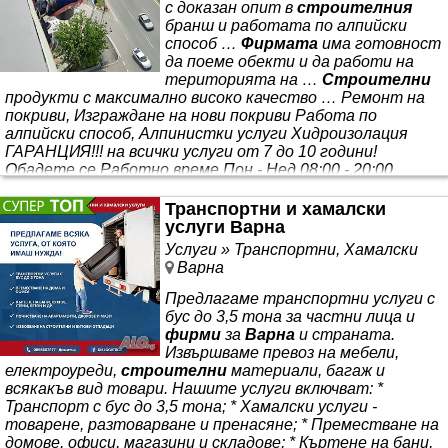
с доказан опит в
строителния
бранш и работата по алпийски
способ …
Фирмата
има готовност
да поеме обекти и да работи на
територията на …
Строителни
продукти с максимално високо качество … Ремонт на
покриви, Изграждане на нови покриви Работа по
алпийски способ, Алпинистки услуги Хидроизолация
ГАРАНЦИЯ!!! на всички услуги от 7 до 10 години!
Обадете се Работно време Пон - Нед 08:00 - 20:00
Алпинистки услуги, Ремонт на покриви, *** СВЪРЖЕТЕ
СЕ С НАС НАШИТЕ УСЛУГИ АЛПИНИСТКИ УСЛУГИ С
Транспортни и хамалски
ВИСИКО КАЧЕСТВО Алпинисти - в цялата
услуги Варна
Услуги » Транспортни, Хамалски
Варна
Предлагаме транспортни услуги с
бус до 3,5 тона за частни лица и
фирми
за
Варна
и страната.
Извършваме превоз на мебели,
електроуреди,
строителни
материали, багаж и
всякакъв вид товари. Нашите услуги включват: *
Транспорт с бус до 3,5 тона; * Хамалски услуги -
товарене, разтоварване и пренасяне; * Преместване на
домове, офиси, магазини и складове; * Къртене на бани,