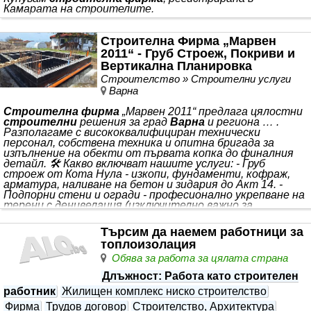
Камарата на строителите.
Строителна Фирма „Марвен
2011“ - Груб Строеж, Покриви и
Вертикална Планировка
Строителство » Строителни услуги
Варна
Строителна фирма
„Марвен 2011“ предлага цялостни
строителни
решения за град
Варна
и региона … .
Разполагаме с висококвалифициран технически
персонал, собствена техника и опитна бригада за
изпълнение на обекти от първата копка до финалния
детайл. 🛠️ Какво включват нашите услуги: - Груб
строеж от Кота Нула - изкопи, фундаменти, кофраж,
арматура, наливане на бетон и зидария до Акт 14. -
Подпорни стени и огради - професионално укрепване на
терени с денивелация (изключително важно за
парцелите в региона), изграждане на масивни бетонни и
тухлени огради. - Покривни дейности - цялостно
Търсим да наемем работници за
изграждане
топлоизолация
Обява за работа за цялата страна
Длъжност
: Работа като строителен
работник
Жилищен комплекс ниско строителство
Фирма
Трудов договор
Строителство, Архитектура