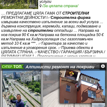
услуги
/За цялата страна/
… ПРЕДЛАГАМЕ ЦЯЛА ГАМА ОТ
СТРОИТЕЛНИ
РЕМОНТНИ ДЕЙНОСТИ !✅
Строителна фирма
извършва качествено изпълнение за всеки вид услуга …
дървена конструкция, керемиди, капаци, подмазване и
изхвърляне на
строителни
отпадъци … Направа на
нов покрив 90 € кв.м Направа на бетонна площадка 50 €
кв.м Направа на Хидроизолация със газопламъчен
метод 10 € кв.м *** . ✅Гарантира за качество и
изпълнение в уговорения срок. ✅Приема обекти в
ЦЯЛАТА СТРАНА. ✅КАЧЕСТВО / ГАРАНЦИЯ / БЪРЗИНА /
РАЗУМНИ ЦЕНИ 1 - Препокриване с черна хартия и
тачки 2 - Направа на хидроизолация, газопламъчен
метод 4 мм. с посипка 3 - Направяне
Алпинисти ремонт на покриви