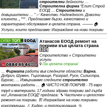
строителни
дейности …
Строителна фирма
“Елит Строй
ЕООД …
Строителни
и
довършителни … ” ✅ Качество. Надеждност. Доволни
клиенти. „ *** . Предлагаме бързо, качествено и
гарантирано обслужване в цялата страна. ⸻ 🏠
Услуги, които предлагаме: Изграждане на нови покриви
Ремонт и реконструкция на стари покриви Изграждане
на навеси, беседки и тераси Хидроизолация и
Атанасов ЕООД ремонт на
топлоизолация Обшивки, улуци, водостоци *** работи
покриви във цялата страна
⸻ 💰 Цени: Нов покрив - от 75€./кв.м2 (включва
🇧🇬
материали,
Строителство » Строителни
услуги
/За цялата страна/
…
Фирмата
работи във следните области:
Варна
,
Добрич, Шумен, Търговище, Разград, Русе, Силистра,
Бургас, … Извършваме следните
строително
монтажни работи … 🏠 ЧИСТО НОВ ПОКРИВ - 75 евро
труд и материали. 17 години здрави покриви зад гърба
ни! „Атанасов ЕООД“ предлага: 🔧 Частичен и цялостен
ремонт на покриви. 🏗 Изграждане на нови покривни
конструкции. 💧 Хидро- и топлоизолация. 🔩