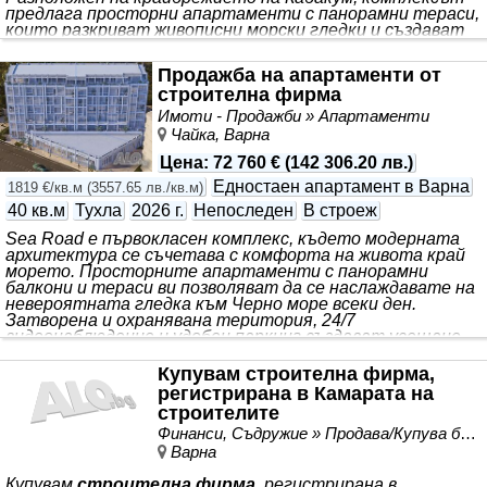
предлага просторни апартаменти с панорамни тераси,
които разкриват живописни морски гледки и създават
усещане за пълно потапяне в природата. Сигурната,
затворена територия се превръща в съвременен оазис
Продажба на апартаменти от
с целогодишен инфинити басейн с подгряване,
строителна фирма
лайфстайл зони на открито и модерни детски
площадки. Съвременната паркинг система гарантира
Имоти - Продажби » Апартаменти
удобство и сигурност за вашия автомобил по всяко
Чайка, Варна
време.
Цена
:
72 760 €
(
142 306.20 лв.
)
Едностаен апартамент в Варна
1819 €/кв.м
(
3557.65 лв./кв.м
)
40 кв.м
Тухла
2026 г.
Непоследен
В строеж
Sea Road е първокласен комплекс, където модерната
архитектура се съчетава с комфорта на живота край
морето. Просторните апартаменти с панорамни
балкони и тераси ви позволяват да се наслаждавате на
невероятната гледка към Черно море всеки ден.
Затворена и охранявана територия, 24/7
видеонаблюдение и удобен паркинг създават усещане
за уединение и сигурност. Тук всеки детайл е обмислена
за вашето удобство, а стилният дизайн хармонично се
Купувам строителна фирма,
вписва в природния пейзаж. Комплексът предлага не
регистрирана в Камарата на
просто комфортен дом, а цялостна инфраструктура:
строителите
магазини, ресторанти, тенис кортове и крайбрежни
Финанси, Съдружие » Продава/Купува бизнес, идея
алеи за разходки. С избора на Sea Road не просто
купувате жилище - вие избирате ново ниво на живот в
Варна
едно от най-живописните кътчета на
Варна
.
Купувам
строителна фирма
, регистрирана в