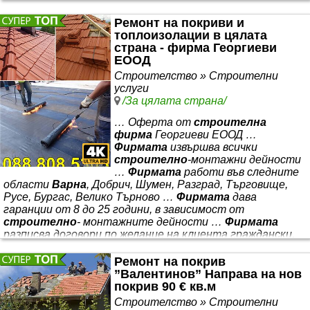
Навеси, беседки и дървени конструкции ✔
Ремонт на покриви и
Отстраняване на течове ✔ Саниране и изолации ✔
топлоизолации в цялата
Изграждане на дворни огради и кофражни работи
страна - фирма Георгиеви
ЕООД
Строителство » Строителни
услуги
/За цялата страна/
… Оферта от
строителна
фирма
Георгиеви ЕООД …
Фирмата
извършва всички
строително
-монтажни дейности
…
Фирмата
работи във следните
области
Варна
, Добрич, Шумен, Разград, Търговище,
Русе, Бургас, Велико Търново …
Фирмата
дава
гаранции от 8 до 25 години, в зависимост от
строително
- монтажните дейности …
Фирмата
разписва договори по желание на клиента граждански,
нотариално … Основен принцип за нас е коректността,
честността и професионализма, с който се отнасяме
Ремонт на покрив
към всеки клиент. Ако изберете нас, ще сте спокойни,
”Валентинов” Направа на нов
че сте попаднали на точните майстори. ПЪЛНА
покрив 90 € кв.м
ГАРАНЦИЯ ЗА КАЧЕСТВО. Ние спазваме уговорените
Строителство » Строителни
срокове