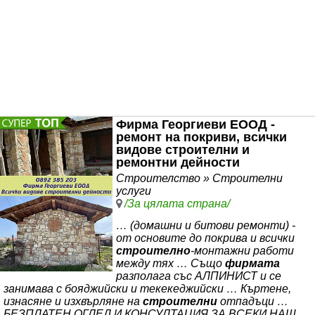
Фирма Георгиеви ЕООД -
ремонт на покриви, всички
видове строителни и
ремонтни дейности
Строителство » Строителни
услуги
/За цялата страна/
… (домашни и битови ремонти) -
от основите до покрива и всички
строително
-монтажни работи
между тях … Също
фирмата
разполага със АЛПИНИСТ и се
занимава с бояджийски и текекеджийски … Къртене,
изнасяне и изхвърляне на
строителни
отпадъци …
БЕЗПЛАТЕН ОГЛЕД И КОНСУЛТАЦИЯ ЗА ВСЕКИ НАШ