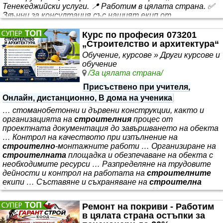
Тенекеджийски услуги. 📍 Работим в цялата страна. ✅
Звънни за консултация със нашият екип от
специалисти. ✅Подписваме договори, издаваме
фактури и касов бон. ✅ Гарантирано качество. ✅ НАЙ-
Курс по професия 073201
ДОБРИ ЦЕНИ! 📞 Свържи
„Строителство и архитектура“
Обучение, курсове » Други курсове и
обучение
/За цялата страна/
Присъствено при учителя,
Онлайн, дистанционно, В дома на ученика
… стоманобетонни и дървени конструкции, както и
организацията на
строителния
процес от
проектната документация до завършването на обекта
… Контрол на качеството при изпълнение на
строително
-монтажните работи … Организиране на
строителната
площадка и обезпечаване на обекта с
необходимите ресурси … Разпределяне на трудовите
дейности и контрол на работата на
строителните
екипи … Съставяне и съхраняване на
строителна
документация, актове и протоколи … Участие в
остойностяване, оценка, отчетност и разплащания по
Ремонт на покриви - Работим
строителни
проекти …
Строителен
техник в
в цялата страна остъпки за
проектно-технически отдел …
Фирми
за технически и