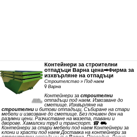
Контейнери за строителни
отпадъци Варна цена➡︎Фирма за
изхвърляне на отпадъци
Строителство » Под наем
Варна
Контейнери за
строителни
отпадъци под наем. Извозване до
сметище. Изхвърляне на
строителни
и битови отпадъци. Събиране на стари
мебели и извозване до сметище. Без почивен ден на
разумни цени. Разчистване на мазета, тавани и
дворове. Хамалски труд и транспорт. ☎︎ ⛟
Контейнери за стари мебели под наем Контейнери за
клони и храсти под наем Доставка на контейнери за
строителни
отпадъци във
Варна
, Провадия, Девня,