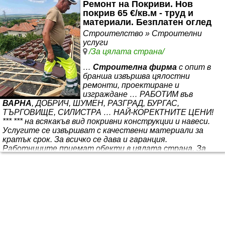
Ремонт на Покриви. Нов
покрив 65 €/кв.м - труд и
материали. Безплатен оглед
Строителство » Строителни
услуги
/За цялата страна/
…
Строителна фирма
с опит в
бранша извършва цялостни
ремонти, проектиране и
изграждане … РАБОТИМ във
ВАРНА
, ДОБРИЧ, ШУМЕН, РАЗГРАД, БУРГАС,
ТЪРГОВИЩЕ, СИЛИСТРА … НАЙ-КОРЕКТНИТЕ ЦЕНИ!
*** *** на всякакъв вид покривни конструкции и навеси.
Услугите се извършват с качествени материали за
кратък срок. За всичко се дава и гаранция.
Работниците приемат обекти в цялата страна. За
всеки клиент цената е индивидуална, според
извършената услуга за труд и материали. Правят се
отстъпки. Дейностите, в които сме специализирани са:
1. РЕМОНТ НА ПОКРИВИ 2. НАПРАВА НА НОВ ПОКРИВ
С ДЪРВЕНА КОНСТРУКЦИЯ И КЕРЕМИДИ