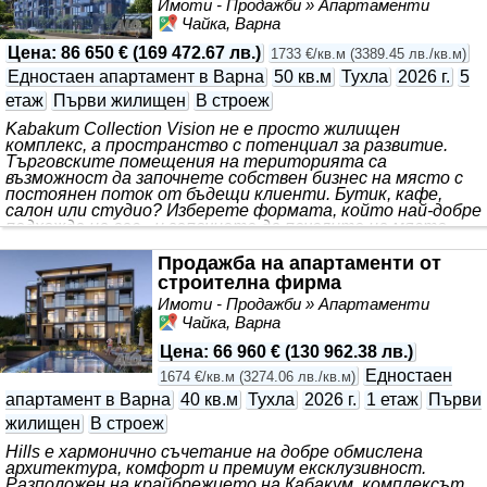
Имоти - Продажби » Апартаменти
което ще бъде написана вашата семейна история.
Чайка, Варна
Цена
:
86 650 €
(
169 472.67 лв.
)
1733 €/кв.м
(
3389.45 лв./кв.м
)
Едностаен апартамент в Варна
50 кв.м
Тухла
2026 г.
5
етаж
Първи жилищен
В строеж
Kabakum Collection Vision не е просто жилищен
комплекс, а пространство с потенциал за развитие.
Търговските помещения на територията са
възможност да започнете собствен бизнес на място с
постоянен поток от бъдещи клиенти. Бутик, кафе,
салон или студио? Изберете формата, който най-добре
подхожда на вас - и започнете да печелите на място,
където се срещат стилът на живот, динамична среда и
силно търсене.
Продажба на апартаменти от
строителна фирма
Имоти - Продажби » Апартаменти
Чайка, Варна
Цена
:
66 960 €
(
130 962.38 лв.
)
Едностаен
1674 €/кв.м
(
3274.06 лв./кв.м
)
апартамент в Варна
40 кв.м
Тухла
2026 г.
1 етаж
Първи
жилищен
В строеж
Hills е хармонично съчетание на добре обмислена
архитектура, комфорт и премиум ексклузивност.
Разположен на крайбрежието на Кабакум, комплексът