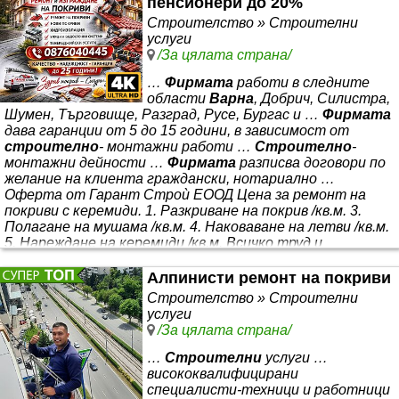
пенсионери до 20%
инвеститорски контрол … 🎓
Строителство » Строителни
услуги
/За цялата страна/
…
Фирмата
работи в следните
области
Варна
, Добрич, Силистра,
Шумен, Търговище, Разград, Русе, Бургас и …
Фирмата
дава гаранции от 5 до 15 години, в зависимост от
строително
- монтажни работи …
Строително
-
монтажни дейности …
Фирмата
разписва договори по
желание на клиента граждански, нотариално …
Оферта от Гарант Строѝ ЕООД Цена за ремонт на
покриви с керемиди. 1. Разкриване на покрив /кв.м. 3.
Полагане на мушама /кв.м. 4. Наковаване на летви /кв.м.
5. Нареждане на керемиди /кв.м. Всичко труд и
материали 20 евро/кв.м. Цена за изграждане на покрив -
нова конструкция и керимиди Bramac, Mladost или
Алпинисти ремонт на покриви
Строителство » Строителни
услуги
/За цялата страна/
…
Строителни
услуги …
висококвалифицирани
специалисти-техници и работници