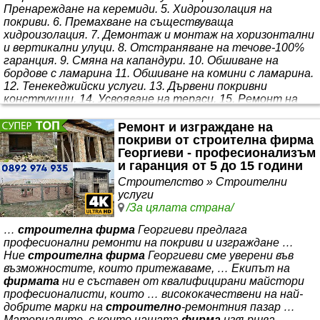
Пренареждане на керемиди. 5. Хидроизолация на
покриви. 6. Премахване на съществуваща
хидроизолация. 7. Демонтаж и монтаж на хоризонтални
и вертикални улуци. 8. Отстраняване на течове-100%
гаранция. 9. Смяна на капандури. 10. Обшиване на
бордове с ламарина 11. Обшиване на комини с ламарина.
12. Тенекеджийски услуги. 13. Дървени покривни
конструкции. 14. Усвояване на тераси. 15. Ремонт на
покриви с керемиди. 16. Разкриване на покрив. 17.
Сортиране на керемиди. 18. Полагане на хидроизолация
Ремонт и изграждане на
покриви от строителна фирма
Георгиеви - професионализъм
и гаранция от 5 до 15 години
Строителство » Строителни
услуги
/За цялата страна/
…
строителна фирма
Георгиеви предлага
професионални ремонти на покриви и изграждане …
Ние
строителна фирма
Георгиеви сме уверени във
възможностите, които притежаваме, … Екипът на
фирмата
ни е съставен от квалифицирани майстори
професионалисти, които … висококачествени на най-
добрите марки на
строително
-ремонтния пазар …
Материалите, с които нашата
фирма
извършва