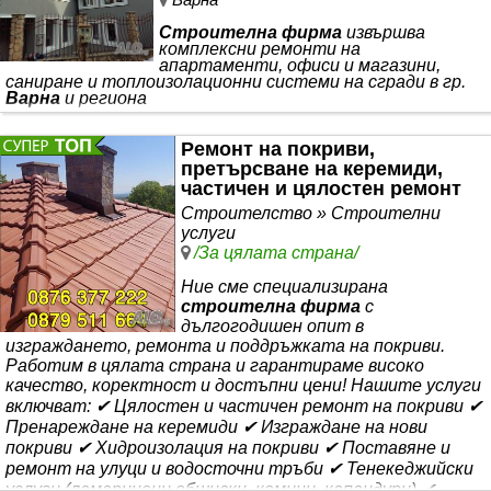
Строителна фирма
извършва
комплексни ремонти на
апартаменти, офиси и магазини,
саниране и топлоизолационни системи на сгради в гр.
Варна
и региона
Ремонт на покриви,
претърсване на керемиди,
частичен и цялостен ремонт
Строителство » Строителни
услуги
/За цялата страна/
Ние сме специализирана
строителна фирма
с
дългогодишен опит в
изграждането, ремонта и поддръжката на покриви.
Работим в цялата страна и гарантираме високо
качество, коректност и достъпни цени! Нашите услуги
включват: ✔ Цялостен и частичен ремонт на покриви ✔
Пренареждане на керемиди ✔ Изграждане на нови
покриви ✔ Хидроизолация на покриви ✔ Поставяне и
ремонт на улуци и водосточни тръби ✔ Тенекеджийски
услуги (ламаринени обшивки, комини, капандури) ✔