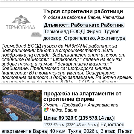
Аврен, Аксаково, Долни чифлик, Суворово, Вълчи дол
Търся строителни работници
обява за работа в Варна, Чаталджа
Длъжност
: Работа като Работник
Термобилд ЕООД
Фирма
Трудов
договор
Строителство, Архитектура
Термобилд ЕООД търси да НАЗНАЧИ работник за
довършителни работи в строителството и/или
поддръжка на сгради. Задължителен опит в някоя от
следните дейности: * шпакловки; * лепене на всички
видове плочки и камък; * декаративни мазилки; *
боядисване. Предимство са: шофьорска книжка
(категория В) и комплексни умения. Осигуряваме
постоянна заетост и добро заплащане. Работно време:
от понеделник до петък, 8:00 ч. - 17:00 ч., работно
облекло и др. За подробности, моля звънете на
посочения телефон в обявата. Моля, БЕЗ БРИГАДИ!
Продажба на апартаменти от
строителна фирма
Имоти - Продажби » Апартаменти
Чайка, Варна
Цена
:
69 320 €
(
135 578.14 лв.
)
Едностаен
1733 €/кв.м
(
3389.45 лв./кв.м
)
апартамент в Варна
40 кв.м
Тухла
2026 г.
3 етаж
Първи