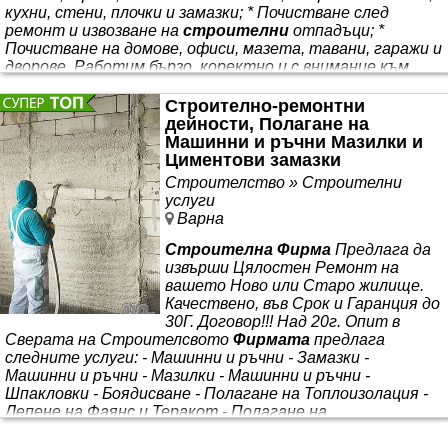
кухни, стени, плочки и замазки; * Почистване след
ремонт и извозване на
строителни
отпадъци; *
Почистване на домове, офиси, мазета, тавани, гаражи и
дворове. Работим бързо, коректно и с внимание към
всяка задача
Строително-ремонтни
дейности, Полагане на
Машинни и ръчни Мазилки и
Циментови замазки
Строителство » Строителни
услуги
Варна
Строителна Фирма
Предлага да
извърши Цялостен Ремонт на
вашето Ново или Старо жилище.
Качествено, във Срок и Гаранция до
30Г. Договор!!! Над 20г. Опит в
Сверата на Строителсвото
Фирмата
предлага
следните услуги: - Машинни и ръчни - Замазки -
Машинни и ръчни - Мазилки - Машинни и ръчни -
Шпакловки - Боядисване - Полагане на Топлоизолация -
Лепене на Фаянс и Теракот - Полагане на
Хидроизолация - ВиК - Инсталация - Ел - Инсталация -
Монтаж на Метални Конструкции - Зидария - Кофраж -