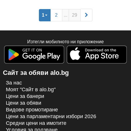
Изграждане на покриви - Къртене - Извозване на
Строителни
и Битови Отпадъци - Монтаж на
1
2
...
29
гипсокартон
Изтегли мобилното ни приложение
Сайт за обяви alo.bg
За нас
Моят "Сайт в alo.bg"
Цени за банери
Цени за обяви
Видове промотиране
Цени за парламентарни избори 2026
Средни цени на имотите
Условия за ползване