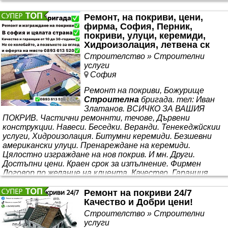
Гаранция и качество 💯 ✅ Без почивен ден! ЦЕНИ от 15-
20€ на курс за гр. Бургас. *** на багаж, превоз на мебели,
Ремонт, на покриви, цени,
✅ демонтаж и монтаж на мебели, транспорт на мебели
фирма, София, Перник,
+ товарене и разтоварване, преместване на бяла
покриви, улуци, керемиди,
техника, товарни
Хидроизолация, летвена ск
Строителство » Строителни
услуги
София
Ремонт на покриви, Божурище
Строителна
бригада. тел: Иван
Златанов. ВСИЧКО ЗА ВАШИЯ
ПОКРИВ. Частични ремоннти, течове, Дървени
конструкции. Навеси. Беседки. Веранди. Тенекеджйскии
услуги, Хидроизолация. Битумни керемиди. Безшевни
американски улуци. Пренареждане на керемиди.
Цялостно изграждане на нов покрив. И мн. Други.
Достъпни цени. Краен срок за изпълнение. Фирмен
Договор по желание на клиента. Качество. Гаранция.
Работим в цялата страна. София, Перник,
Благоевград, Пловдив, Пазарджик, Габрово, Добрич,
Ремонт на покриви 24/7
Сливен, Монтана, Плевен, Шумен, Враца, Видин, Русе,
Качество и Добри цени!
Силистра, Хасково, Велико Търново,
Варна
,
Строителство » Строителни
услуги