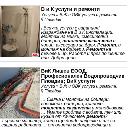
В и К услуги и ремонти
Услуги » ВиК и ОВК услуги и ремонти
Пловдив
! Всички услуги с гаранция!
Изграждане на В и К инсталации.
Монтаж на мивки, смесителни
батерии,
тоалетни казанчета
и
чинии, аксесоари за баня.
Ремонт
, и
монтаж на бойлери.
Ремонт
на
течове и др. Работя и през почивните
дни. Добри цени.
ВиК Лишев ЕООД,
Професионален Водопроводчик
Пловдив; ВиК услуги
Услуги » ВиК и ОВК услуги и ремонти
Пловдив
… Смяна и монтаж на бойлери,
водомери, батерии, кранове,
тоалетни казанчета
и моноблокове
… Имате проблем с водата, теч или
нужда от качествен
ремонт
?
Търсите майстор, който ще дойде навреме и ще си
свърши работата … от опитни водопроводчици и