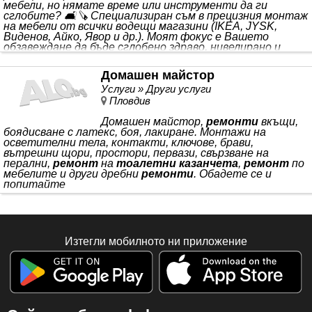
мебели, но нямате време или инструменти да ги
сглобите? 🛋️🪚 Специализиран съм в прецизния монтаж
на мебели от всички водещи магазини (IKEA, JYSK,
Виденов, Айко, Явор и др.). Моят фокус е Вашето
обзавеждане да бъде сглобено здраво, нивелирано и
готово за ползване! ✅ КАКВО МОГА ДА НАПРАВЯ ЗА
ВАС: 📦 МЕБЕЛИ (Моят специалитет): Сглобяване
Домашен майстор
Услуги » Други услуги
Пловдив
Домашен майстор,
ремонти
вкъщи,
боядисване с латекс, боя, лакиране. Монтажи на
осветителни тела, контакти, ключове, брави,
вътрешни щори, простори, первази, свързване на
перални,
ремонт
на
тоалетни казанчета
,
ремонт
по
мебелите и други дребни
ремонти
. Обадете се и
попитайте
Изтегли мобилното ни приложение