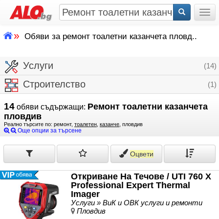
Togg
»
Обяви за ремонт тоалетни казанчета пловд..
Услуги
(14)
Строителство
(1)
14
Ремонт тоалетни казанчета
обяви съдържащи:
пловдив
Реално търсите по: ремонт,
тоалетен
,
казанче
, пловдив
Още опции за търсене
Оцвети
Откриване На Течове / UTI 760 X
Professional Expert Thermal
Imager
Услуги » ВиК и ОВК услуги и ремонти
Пловдив