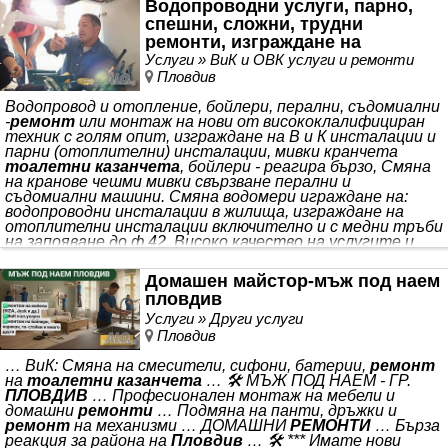
Водопроводни услуги, парно,
професионална техника БЕЗ ПОЧИВЕН ДЕН!!!
спешни, сложни, трудни
Обследване на течове с!!! ТЕРМО КАМЕРА!!! влагомер и
ремонти, изграждане на
отстраняване след това. Къртене, копане на ръка, със
техника къртене на плочки бетон и възстановяване
инсталации -, бойлери
Услуги » ВиК и ОВК услуги и ремонти
след това. Полагане на нова канализаця. Смяна на
Пловдив
вертикални щрангове за питейна вода, спирателни
кранове преди и след водомер, ъглови кранчета.
Водопровод и отопление, бойлери, перални, съдомиални
Изграждане на нова инсталация в бани,
тоалетни
,
-
ремонт
или монтаж на нови от висококлалифициран
кухня и многи други. Смяна на обратни води,
техник с голям опит, изграждане на В и К инсталации и
каменинови тръби,
парни (отоплителни) инсталации, мивки кранчета
тоалетни казанчета
, бойлери - реагира бързо, Смяна
на кранове чешми мивки свързване перални и
съдомиални машини. Смяна водомери играждане на:
водопроводни инсталации в жилища, изграждане на
отоплителни инсталации включително и с медни тръби
на запояване до ф 42. Високо качество на услугите и
експресно обслужване..
Ремонт
и изграждане на парно
отопление свързване на котли - ел част, вода и
Домашен майстор-мъж под наем
отоплителен
пловдив
Услуги » Други услуги
Пловдив
… ВиК: Смяна на смесители, сифони, батерии,
ремонт
на
тоалетни казанчета
… 🛠️ МЪЖ ПОД НАЕМ - ГР.
ПЛОВДИВ
… Професионален монтаж на мебели и
домашни
ремонти
… Подмяна на панти, дръжки и
ремонт
на механизми … ДОМАШНИ
РЕМОНТИ
… Бърза
реакция за района на
Пловдив
… 🛠️ *** Имате нови