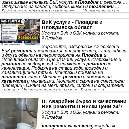
извършваме всякакви ВиК услуги в
Пловдив
и региона …
Отпушване на канали, сифони, мивки и
тоалетни
…
Качествени
ремонти
и монтажи … Преместване на
изводи за вода и канал при
ремонт
на баня или кухня …
Работим на територията на
Пловдив
и областта … ,
ВиК услуги - Пловдив и
без да остави бъркотия след себе си? Здравейте,
Пловдивска област
казвам се Пламен Лишев. Заедно с моя колега сме екип
*** . Работим здраво, честно
Услуги » ВиК и ОВК услуги и ремонти
Пловдив
Здравейте, извършвам качествени
ВиК
ремонти
и монтажи за апартаменти, къщи, офиси
и други обекти на територията на
Пловдив
и
Пловдивска област. Предлагани услуги: Изграждане и
ремонт
на водопровод. Изграждане и
ремонт
на
канализация. Подмяна на стари водопроводни и
канализационни тръби. Монтаж и подмяна на
тоалетни
чинии. Монтаж,
ремонт
и подмяна на
казанчета
и механизми. Монтаж и смяна на смесители
(батерии). Смяна на меки връзки, сифони и спирателни
кранове. Отстраняване на течове. Къртене и
подготовка на трасета при необходимост. Други
дребни и средни
!!! Аварийни бързо и качествени
ВиК ремонти!!! Ниски цени 24/7
Услуги » ВиК и ОВК услуги и ремонти
Пловдив
тоалетни казанчета
, моноблок,