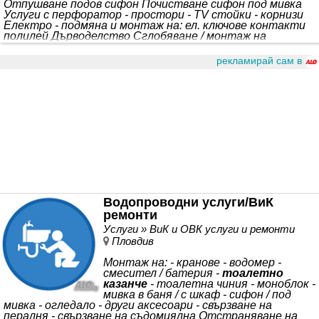
Отпушване подов сифон Почистване сифон под мивка
Услуги с перфоратор - простори - TV стойки - корнизи
Електро - подмяна и монтаж на: ел. ключове контакти
полилей Дърводелство Сглобяване / монтаж на
закупените от Вас мебели. IKEA
рекламирай сам в
Водопроводни услуги/ВиК
ремонти
Услуги » ВиК и ОВК услуги и ремонти
Пловдив
Монтаж на: - кранове - водомер -
смесител / батерия -
тоалетно
казанче
- тоалетна чиния - моноблок -
мивка в баня / с шкаф - сифон / под
мивка - огледало - други аксесоари - свързване на
пералня - свързване на съдомиялна Отстраняване на