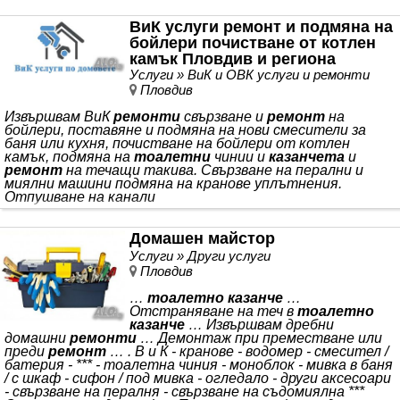
ВиК услуги ремонт и подмяна на
бойлери почистване от котлен
камък Пловдив и региона
Услуги » ВиК и ОВК услуги и ремонти
Пловдив
Извършвам ВиК
ремонти
свързване и
ремонт
на
бойлери, поставяне и подмяна на нови смесители за
баня или кухня, почистване на бойлери от котлен
камък, подмяна на
тоалетни
чинии и
казанчета
и
ремонт
на течащи такива. Свързване на перални и
миялни машини подмяна на кранове уплътнения.
Отпушване на канали
Домашен майстор
Услуги » Други услуги
Пловдив
…
тоалетно казанче
…
Отстраняване на теч в
тоалетно
казанче
… Извършвам дребни
домашни
ремонти
… Демонтаж при преместване или
преди
ремонт
… . В и К - кранове - водомер - смесител /
батерия - *** - тоалетна чиния - моноблок - мивка в баня
/ с шкаф - сифон / под мивка - огледало - други аксесоари
- свързване на пералня - свързване на съдомиялна ***