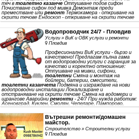
теч в
тоалетно казанче
Отпушване подов сифон
Почистване сифон под мивка Демонтаж преди
преместване или
ремонт
Термокамера - откриване на
скрити течове Ендоскоп - откриване на скрити течове
Водопроводчик 24/7 - Пловдив
Услуги » ВиК и ОВК услуги и ремонти
Пловдив
Професионални ВиК услуги - бързо и
качествено! Предлагам пълна гама
от водопроводни услуги с гаранция за
качество и коректно отношение:
Отпушване на мивки, сифони,
тоалетни
Смяна и монтаж на
бойлери, батерии, смесители,
тоалетни казанчета
Подмяна и изграждане на нови
водопроводни инсталации Локализиране и
отстраняване на скрити течове Смяна на водомери и
щрангове Аварийни
ремонти
- 24/7 При нужда работим:
Асеновград, Куклен, Смолян, Чепеларе, Пампорово,
Първомай, Марково, Чирпан, Пазарджик, Карлово,
Сопот, Калофер, Карлово, Сопот, Първомай, Раковски,
Вътрешни ремонти/домашен
Съединение, Хисаря
майстор.
Строителство » Строителни услуги
Пловдив