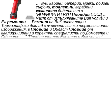
… душ кабини, батерии, мивки, подови
сифони,
тоалетни
, вградени
казанчета
бидета и т.н …
”ИНФИНИТИ ГРУП
Пловдив
ЕООД …
Част от изпълняваните ВиК услуги и
Ел
ремонти
…
Ремонт
на ВиК инсталации …
Термографски доклад с включени всички термовизионни
изображения, в
Пловдив
и Област
Пловдив
от
квалифицирани и коректни специалисти по Домовете и
Офисите … ” ”Професионални Електро и Вик услуги”
Описание. ИЗПЪЛНЯВАМЕ КАЧЕСТВЕНО
ПРОФЕСИОНАЛНО ТЕРМОГРАФСКО ОБСЛЕДВАНЕ: за
Дома и Офиса с Професионална Термокамера UTI 760 X
Professional Expert. Изготвяне на *** на разумни цени. *** •
*** • Откриване на теч с професионална