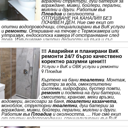
вградени структури, душ батерия за
вграждане, мивки, бойлери, перални,
миялни и други. Работим във
Пловдив
и околността …
ОТПУШВАНЕ НА КАНАЛИ!!! БЕЗ
ПОЧИВЕН ДЕН. Ние сме екип от
опитни водопроводчици, специализирани във ВиК услуги
и
ремонти
. Откриване на течове с Термокамера или
ултразвук, ендоскопска камера И отстраняване след
това. Извършваме изкопни дейности на ръка и със
техника. Подмяна Каменинови тръби с ПВЦ. Монтаж на
възвратни ПВЦ клапи. Подмяна на хоризонтални и
!!! Аварийни и планирани ВиК
вертикални щрангове за питейна вода. Изграждане на
ремонти 24/7 бързо качествено
нова инсталация със Полипропиленови тръби. Къртене
на бани и смяна на тръбни разводки. Монтаж,
коректно разумни цени!!!
ремонт
и
подмяна на душ батерии, смесители, кранове, меки
Услуги » ВиК и ОВК услуги и ремонти
връзки, водомери, аксесоари за баня,
Пловдив
Къртене на бани
тоалетни
. Монтаж,
филтри за вода, омекотителни
системи, хидрофори, бустер помпи,
ремонт
и подмяна на душ батерии,
смесители, кранове, меки връзки,
водомери, аксесоари за баня,
тоалетни казанчета
,
моноблок, структорни
тоалетни
, душ батерии за
вграждане, мивки, бойлери, перални, миялни и други.
Работим във
Пловдив
и околността. … Ние сме екип
от опитни водопроводчици, специализирани във ВиК
услуги и
ремонти
!!! ОТПУШВАНЕ на КАНАЛИ и
обследване, видео диагностика със камера!!! Със