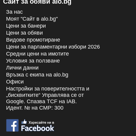
Сайт за обяви alo.bg
За нас
Моят "Сайт в alo.bg"
Цени за банери
Цени за обяви
Видове промотиране
Цени за парламентарни избори 2026
Средни цени на имотите
Условия за ползване
Лични данни
Връзка с екипa на alo.bg
Офиси
Настройки за поверителността и
„бисквитките“ Управлява се от
Google. Спазва TCF на IAB.
Идент. № на CMP: 300