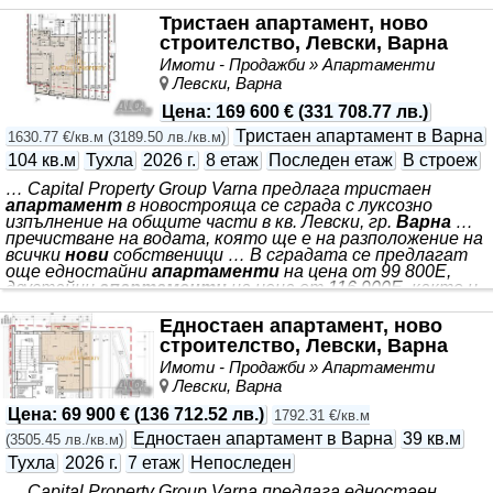
жилищен етаж. Жилището се състои от антре (7.9
кв.м), дневна с кухня (23.5 кв.м), 2 спални (12.5 и 12 кв.м),
Тристаен апартамент, ново
тераса (, баня с тоалетна, отделна тоалетна. Степен
строителство, Левски, Варна
на завършеност - по БДС. В момента е на етап - с Акт
Имоти - Продажби » Апартаменти
14. Срок за завършване - септември 2026 г. Възможност
Левски, Варна
за закупуване на дворно паркомясто - 29 000 евро
Цена
:
169 600 €
(
331 708.77 лв.
)
Тристаен апартамент в Варна
1630.77 €/кв.м
(
3189.50 лв./кв.м
)
104 кв.м
Тухла
2026 г.
8 етаж
Последен етаж
В строеж
… Capital Property Group Varna предлага тристаен
апартамент
в новострояща се сграда с луксозно
изпълнение на общите части в кв. Левски, гр.
Варна
…
пречистване на водата, която ще е на разположение на
всички
нови
собственици … В сградата се предлагат
още едностайни
апартаменти
на цена от 99 800Е,
двустайни
апартаменти
на цена от 116 900Е, както и
двойни паркоместа на подземно ниво …
Разпределенията на различните видове
апартаменти
Едностаен апартамент, ново
можете да разгледате в приложения снимков материал
строителство, Левски, Варна
… Код 3195 *** Намира се на последния етаж в 8 етажна
Имоти - Продажби » Апартаменти
сграда. Състои се от дневна с кухненски тракт, две
Левски, Варна
спални, комбиниран санитарен
Цена
:
69 900 €
(
136 712.52 лв.
)
1792.31 €/кв.м
Едностаен апартамент в Варна
39 кв.м
(
3505.45 лв./кв.м
)
Тухла
2026 г.
7 етаж
Непоследен
… Capital Property Group Varna предлага едностаен