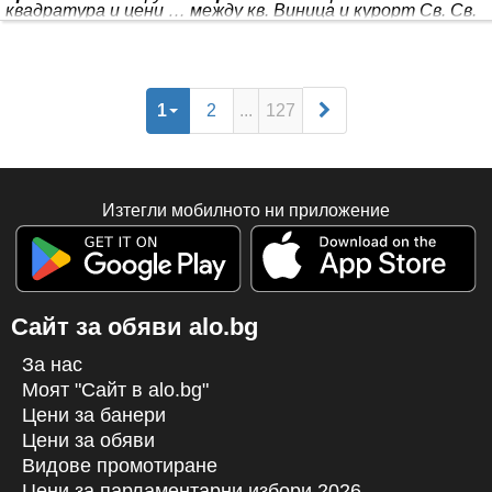
квадратура и цени … между кв. Виница и курорт Св. Св.
Константин и Елена в град
Варна
…
Апартаментът
се намира на 5-ти етаж и се състои от входно антре,
дневна с …
Апартаментите
са подходящи за
кредитиране … Предлагат се за
продажба
… общи
части, разположен *** . Комплексът е с много добра
локация в непосрествена близост до магазини и спирка
1
2
...
127
на градски транспорт, удобен достъп до центъра и
курортните комплекси. *** кухненска част, 2 спални (
Изтегли мобилното ни приложение
Сайт за обяви alo.bg
За нас
Моят "Сайт в alo.bg"
Цени за банери
Цени за обяви
Видове промотиране
Цени за парламентарни избори 2026