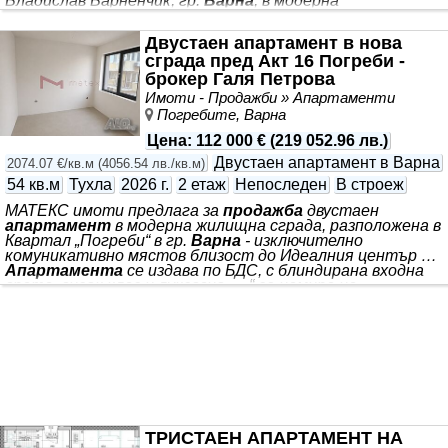
Владислав Варненчик, гр.
Варна
, в модерна
новострояща се сграда пред Акт 16, този имот е
перфектен … Изключително топъл и икономичен -
Двустаен апартамент в нова
апартаментът
е изцяло вътрешен, което гарантира
сграда пред Акт 16 Погреби -
минимални разходи за отопление … Това не е просто
апартамент
- това е бъдещ дом, който съчетава
брокер Галя Петрова
предимствата на луксозното … . *** избор както за
Имоти - Продажби » Апартаменти
уютен семеен дом, така и за доходоносна инвестиция.
Погребите, Варна
Тиха и спокойна жилищна среда - имотът
Цена
:
112 000 €
(
219 052.96 лв.
)
Двустаен апартамент в Варна
2074.07 €/кв.м
(
4056.54 лв./кв.м
)
54 кв.м
Тухла
2026 г.
2 етаж
Непоследен
В строеж
МАТЕКС имоти предлага за
продажба
двустаен
апартамент
в модерна жилищна сграда, разположена в
Квартал „Погреби“ в гр.
Варна
- изключително
комуникативно мястов близост до Идеалния център …
Апартамента
се издава по БДС, с блиндирана входна
врата, висок клас и луксозно … “ се намира на
пешеходно разстояние от Идеалния център на гр.
Варна
и удобни транспортни връзки с останалите
части на града … . Жилището е с обща площ от 54
кв.м., разположено на втори, среден етаж. Сградата се
изпълнява от доказан инвеститор с внимание към
качеството на строителните дейности. Състои се от
дневен тракт, една самостоятелна
ТРИСТАЕН АПАРТАМЕНТ НА