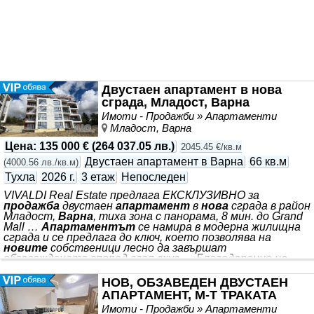
Двустаен апартамент в нова
сграда, Младост, Варна
Имоти - Продажби » Апартаменти
Младост, Варна
Цена
:
135 000 €
(
264 037.05 лв.
)
2045.45 €/кв.м
Двустаен апартамент в Варна
66 кв.м
(
4000.56 лв./кв.м
)
Тухла
2026 г.
3 етаж
Непоследен
VIVALDI Real Estate предлага ЕКСКЛУЗИВНО за
продажба
двустаен
апартамент
в
нова
сграда в район
Младост,
Варна
, тиха зона с панорама, 8 мин. до Grand
Mall …
Апартаментът
се намира в модерна жилищна
сграда и се предлага до ключ, което позволява на
новите
собственици лесно да завършат
обзавеждането според своя вкус … Благодарение на
новото
строителство, функционалното
разпределение и популярната локация …
Нова
мека
НОВ, ОБЗАВЕДЕН ДВУСТАЕН
мебел в хола и холна масичка … Кв. Младост един от
АПАРТАМЕНТ, М-Т ТРАКАТА
най-удобните райони за живеене във
Варна
… . Ключ в
Имоти - Продажби » Апартаменти
агенцията за по-лесна организация на огледите! *** .