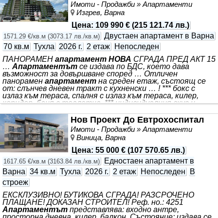
Имоти - Продажби » Апартаменти
Изгрев, Варна
Цена
:
109 990 €
(
215 121.74 лв.
)
Двустаен апартамент в Варна
1571.29 €/кв.м
(
3073.17 лв./кв.м
)
70 кв.м
Тухла
2026 г.
2 етаж
Непоследен
ПАНОРАМЕН
апартамент НОВА
СГРАДА ПРЕД АКТ 15
…
Апартаментът
се издава по БДС, което дава
възможност за довършване според … Отличен
панорамен
апартамент
на среден етаж, състоящ се
от: слънчев дневен тракт с кухненски … ! *** бокс с
излаз към тераса, спалня с излаз към тераса, килер,
коридор, баня с тоалетна. *** индивидуалния вкус и
стил на бъдещия собственик, изложението е
северозапад, сградата е проектирана с висок енергиен
Нов Проект До Евтрохоспитал
клас осигуряващ ефективност и комфорт. Сградата е
Имоти - Продажби » Апартаменти
с Акт 15, като се очаква получаване на Акт 16 до края
Виница, Варна
на 2026 г. предвидени са подземни и открити
паркоместа с възможност срещу допълнително
Цена
:
55 000 €
(
107 570.65 лв.
)
Едностаен апартамент в
1617.65 €/кв.м
(
3163.84 лв./кв.м
)
Варна
34 кв.м
Тухла
2026 г.
2 етаж
Непоследен
В
строеж
ЕКСКЛУЗИВНО! БУТИКОВА СГРАДА! РАЗСРОЧЕНО
ПЛАЩАНЕ! ДОКАЗАН СТРОИТЕЛ! Реф. но.: 4251
Апартаментът
представлява: входно антре,
просторна дневна, килер, балкон. Състояние: издава се