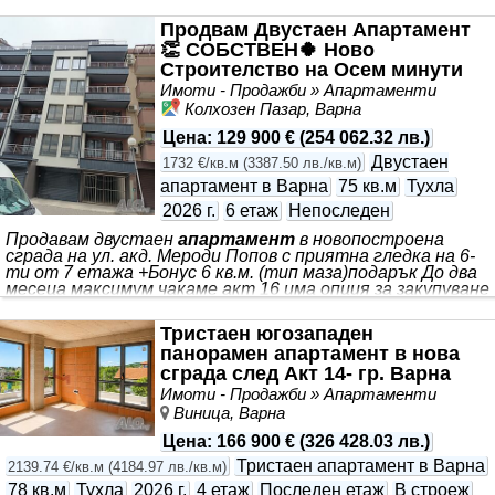
Продвам Двустаен Апартамент
👏 СОБСТВЕН🍀 Ново
Строителство на Осем минути
от Катедралата
Имоти - Продажби » Апартаменти
Колхозен Пазар, Варна
Цена
:
129 900 €
(
254 062.32 лв.
)
Двустаен
1732 €/кв.м
(
3387.50 лв./кв.м
)
апартамент в Варна
75 кв.м
Тухла
2026 г.
6 етаж
Непоследен
Продавам двустаен
апартамент
в новопостроена
сграда на ул. акд. Мероди Попов с приятна гледка на 6-
ти от 7 етажа +Бонус 6 кв.м. (тип маза)подарък До два
месеца максимум чакаме акт 16 има опция за закупуване
и на двойно парко място във вътрешения двор с
контролиран достъп до имота за 28 000евро. Намира се
Тристаен югозападен
на 5 минути от катедралата пеш. Имам и на Никола
панорамен апартамент в нова
Обрешков
апартамент
който е в начална фаза на
сграда след Акт 14- гр. Варна
строителство с големина 67.05кв.м. Югозападен на
4ет. От 5 етажна сграда Двустаен. С обща цена 118500
Имоти - Продажби » Апартаменти
Като при закупуване се плащат 88500 на акт 15 още 22
Виница, Варна
500 и на Акт 16 останалите 7500 Както и
наследствени
Цена
:
166 900 €
(
326 428.03 лв.
)
Тристаен апартамент в Варна
2139.74 €/кв.м
(
4184.97 лв./кв.м
)
78 кв.м
Тухла
2026 г.
4 етаж
Последен етаж
В строеж