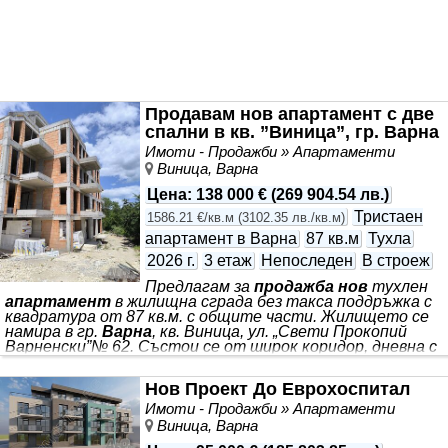
Продавам нов апартамент с две
спални в кв. ”Виница”, гр. Варна
Имоти - Продажби » Апартаменти
Виница, Варна
Цена
:
138 000 €
(
269 904.54 лв.
)
Тристаен
1586.21 €/кв.м
(
3102.35 лв./кв.м
)
апартамент в Варна
87 кв.м
Тухла
2026 г.
3 етаж
Непоследен
В строеж
Предлагам за
продажба нов
тухлен
апартамент
в жилищна сграда без такса поддръжка с
квадратура от 87 кв.м. с общите части. Жилището се
намира в гр.
Варна
, кв. Виница, ул. „Свети Прокопий
Варненски”№ 62. Състои се от широк коридор, дневна с
кухня, две непреходни спални, баня с тоалетна, малка
тераса, мазе и открито паркомясто в двора на
Нов Проект До Еврохоспитал
сградата с квадратура от 12,5 кв.м. Към имота са
придаваеми 50,48 кв.м. ид. ч. от дворното място. Издава
Имоти - Продажби » Апартаменти
се по БДС.
Апартаментът
е позициониран на 3 етаж в
Виница, Варна
5- етажна сграда с асансьор, като от всички жилищни