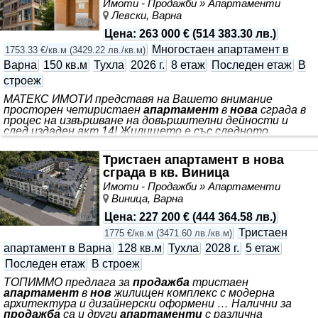
гр. Варна
Имоти - Продажби » Апартаменти
Гъвкава, индивидуална
Левски, Варна
Цена
:
263 000 €
(
514 383.30 лв.
)
Многостаен апартамент в
1753.33 €/кв.м
(
3429.22 лв./кв.м
)
Варна
150 кв.м
Тухла
2026 г.
8 етаж
Последен етаж
В
строеж
МАТЕКС ИМОТИ представя на Вашето внимание
просторен четиристаен
апартамент
в
нова
сграда в
процес на извършване на довършителни дейности и
след издаден акт 14! Жилището е със следното
разпределение: входно антре - 8,8 кв.м., просторен
дневна с кухненски кът - 32 кв.м. с излаз на тераса, три
Тристаен апартамент в нова
самостоятелни спални със следните размери една
сграда в кв. Виница
спалня с 12,2 кв.м. с излаз на тераса, втора спалня с 11,6
кв.м. с излаз на тераса, трета спалня с 9,4 кв.м. с излаз
Имоти - Продажби » Апартаменти
на тераса, баня с WC - 3,6 кв.м., втора баня с WC - 3,3
Виница, Варна
кв.м. и перално помещение. Стаите са с отлично южно
изложение и приятен изглед към града
Цена
:
227 200 €
(
444 364.58 лв.
)
Тристаен
1775 €/кв.м
(
3471.60 лв./кв.м
)
апартамент в Варна
128 кв.м
Тухла
2028 г.
5 етаж
Последен етаж
В строеж
ТОПИММО предлага за
продажба
тристаен
апартамент
в
нов
жилищен комплекс с модерна
архитектура и дизайнерски оформени … Налични за
продажба
са и други
апартаменти
с различна