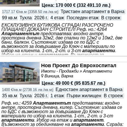
сградата осигурява бърз и удобен достъп както до
Цена
:
170 000 €
(
332 491.10 лв.
)
центъра на
Варна
, така и до морските курорти …
Тристаен апартамент в Варна
1717.17 €/кв.м
(
3358.50 лв./кв.м
)
МАТЕКС
99 кв.м
Тухла
2026 г.
4 етаж
Последен етаж
В строеж
ЕКСКЛУЗИВНО! БУТИКОВА СГРАДА! РАЗСРОЧЕНО
ПЛАЩАНЕ! ДОКАЗАН СТРОИТЕЛ! Реф. но.: 4264
Апартаментът
представлява: входно антре,
просторна дневна 32м2, две спални по 12м2 и 10м2, две
бани, балкон. Състояние: издава се по БДС с
възможност за довършване До Ключ с материали по
избор на клиента. 1-ст., 2-ст. и 3-ст
апартаменти
.
Избор на етаж и
апартамент
. Възможност за
обединяване на
апартаменти
. Сграда: Отлична сграда
с асансьор със съвременна архитектура и
Нов Проект До Еврохоспитал
висококачествени строителни материали. Локация: В
Имоти - Продажби » Апартаменти
непосредствена близост до ЕВРОХОСПИТАЛ.
Виница, Варна
Възможността за закупуване
Цена
:
49 000 €
(
95 835.67 лв.
)
Едностаен апартамент в Варна
1400 €/кв.м
(
2738.16 лв./кв.м
)
35 кв.м
Тухла
2026 г.
1 етаж
Първи жилищен
В строеж
Реф. но.: 4259
Апартаментът
представлява: входно
антре, просторна дневна, килер. Състояние: издава се
по БДС с възможност за довършване До Ключ с
материали по избор на клиента. 1-ст., 2-ст. и 3-ст
апартаменти
. Избор на етаж и
апартамент
.
Възможност за обединяване на
апартаменти
. Сграда: