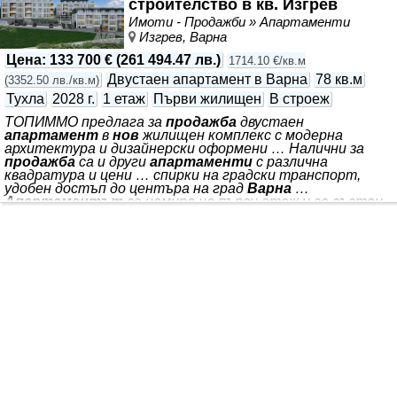
строителство в кв. Изгрев
между удобство, функционалност и добра локация.
Подходящ е както за собствено жилище, така и за
Имоти - Продажби » Апартаменти
инвестиция. Сградата се намира в район с добре
Изгрев, Варна
развита инфраструктура - в близост до болница,
спирки на
Цена
:
133 700 €
(
261 494.47 лв.
)
1714.10 €/кв.м
Двустаен апартамент в Варна
78 кв.м
(
3352.50 лв./кв.м
)
Тухла
2028 г.
1 етаж
Първи жилищен
В строеж
ТОПИММО предлага за
продажба
двустаен
апартамент
в
нов
жилищен комплекс с модерна
архитектура и дизайнерски оформени … Налични за
продажба
са и други
апартаменти
с различна
квадратура и цени … спирки на градски транспорт,
удобен достъп до центъра на град
Варна
…
Апартаментът
се намира на първи етаж и се състои
от входно антре, дневна …
Апартаментите
са
подходящи за кредитиране … общи части в кв. Изгрев.
Комплексът е с много добра локация в непосрествена
близост до магазини и *** . *** с кухненска част, 1 спалня,
баня с тоалетна и балкон. Жилищата ще са завършени
по БДС с монтирани климатици, с функционално