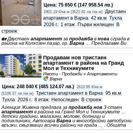
съвременна визия, модерни общи части и удобство …
Цена
:
75 650 €
(
147 958.54 лв.
)
Тип имот: 2-стаен
апартамент
… Локация:
Варна
,
Център … преходен
апартамент
… 📍 *** . Имотът
Двустаен
1801.19 €/кв.м
(
3522.82 лв./кв.м
)
апартамент в Варна
42 кв.м
Тухла
2026 г.
1 етаж
Първи жилищен
В
строеж
🏡 Двустаен
апартамент
за
продажба
в
нова
сграда в
района на Колхозен пазар, гр.
Варна
… Предлагаме Ви
отлична възможност да закупите двустаен
апартамент
в новострояща се сграда с актулна
година на построяване 2026 г., разположен в един от
Продавам нов тристаен
най-комуникативните райони на
Варна
- Колхозен пазар
апартамент в района на Гранд
… Отлична възможност за
нов
дом или сигурна
Мол и Техникумите
инвестиция в развиващ се район на
Варна
! Свържете се
Имоти - Продажби » Апартаменти
за повече информация и оглед … млада двойка, сам
човек или за покупка с инвестиционна цел.
Варна
Новата
сграда предлага съвременна визия, модерни общи части
Цена
:
248 040 €
(
485 124.07 лв.
)
2610.95 €/кв.м
и удобство … Тип имот: 2-стаен
апартамент
…
Локация:
Варна
, Колхозен пазар … 📍
Тристаен апартамент в Варна
95 кв.м
(
5106.57 лв./кв.м
)
Тухла
2026 г.
8 етаж
Непоследен
В строеж
Агенция Живена предлага за
продажба нов
3-стаен
апартамент
в района на Гранд Мол и Техникумите …
детски градини, магазини, молове, болници и
поликлиники, Автогара
Варна
и многобройни автобусни
връзки, свързващи всички райони на града … . Общата
площ на имота е 95.51 кв.м, разположен на 3-ти