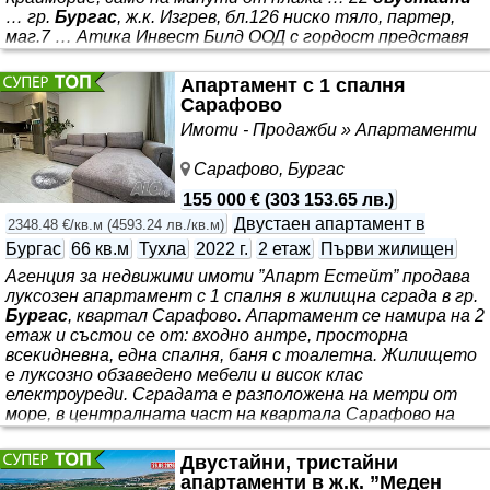
… гр.
Бургас
, ж.к. Изгрев, бл.126 ниско тяло, партер,
маг.7 … Атика Инвест Билд ООД с гордост представя
новия си проект: *** . Проектът е създаден с идеята да
съчетае спокойствието на морската среда, високия
Апартамент с 1 спалня
стандарт на обитаване и отличния инвестиционен
Сарафово
потенциал. Комплексът е проектиран за комфортно
Имоти - Продажби » Апартаменти
целогодишно живеене и пълноценен ваканционен отдих.
Сградите са разположени в УПИ с площ 1 501 кв.м и са с
Сарафово, Бургас
обща
155 000 €
(
303 153.65 лв.
)
Двустаен апартамент в
2348.48 €/кв.м
(
4593.24 лв./кв.м
)
Бургас
66 кв.м
Тухла
2022 г.
2 етаж
Първи жилищен
Агенция за недвижими имоти ”Апарт Естейт” продава
луксозен апартамент с 1 спалня в жилищна сграда в гр.
Бургас
, квартал Сарафово. Апартамент се намира на 2
етаж и състои се от: входно антре, просторна
всекидневна, една спалня, баня с тоалетна. Жилището
е луксозно обзаведено мебели и висок клас
електроуреди. Сградата е разположена на метри от
море, в централната част на квартала Сарафово на
много комуникативно място. Към жилището има
складово помещение. Сградата е с Акт 16, асансьор.
Двустайни, тристайни
апартаменти в ж.к. ”Меден