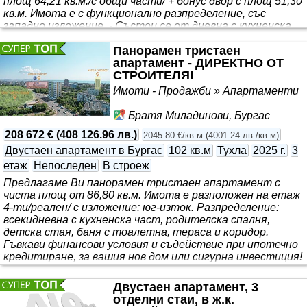
площ 64,21 кв.м./с общи части/ + бонус двор с площ 51,30
кв.м. Имота е с функционално разпределение, със
западно изложение. - Състои се от дневна с кухненска
част, спалня, баня с тоалетна, склад, тераса, коридор и
Панорамен тристаен
двор. В непосредствена близост се намира новият парк
апартамент - ДИРЕКТНО ОТ
и многофункционален спортен комплекс на открито в
СТРОИТЕЛЯ!
„Меден рудник“. Районът е с отлично изградена
инфраструктура, като в близост са разположени
Имоти - Продажби » Апартаменти
Хипермаркети ”Билла”, ”Лидъл”, супермаркет ”Анет”,
училища, детски градини, плувен басейн
Братя Миладинови, Бургас
208 672 €
(
408 126.96 лв.
)
2045.80 €/кв.м
(
4001.24 лв./кв.м
)
Двустаен апартамент в Бургас
102 кв.м
Тухла
2025 г.
3
етаж
Непоследен
В строеж
Предлагаме Ви панорамен тристаен апартамент с
чиста площ от 86,80 кв.м. Имота е разположен на етаж
4-ти/реален/ с изложение: юг-изток. Разпределение:
всекидневна с кухненска част, родителска спалня,
детска стая, баня с тоалетна, тераса и коридор.
Гъвкави финансови условия и съдействие при ипотечно
кредитиране, за вашия нов дом или сигурна инвестиция!
За удобството на живущите в сградата на партерно
ниво ще има хранителен магазин, аптека и магазин за
Двустаен апартамент, 3
промишлени стоки. Представяме Ви комплекс “TEREX
отделни стаи, в ж.к.
RESIDENCE” - съчетание от безкомпромисно качество