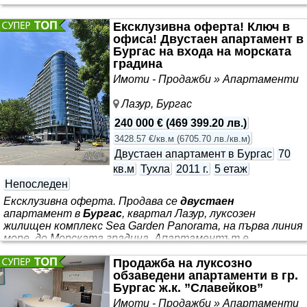
Ексклузивна оферта! Ключ в
офиса! Двустаен апартамент в
Бургас на входа на морската
градина
Имоти - Продажби » Апартаменти
Лазур, Бургас
240 000 €
(
469 399.20 лв.
)
3428.57 €/кв.м
(
6705.70 лв./кв.м
)
Двустаен апартамент в Бургас
70
кв.м
Тухла
2011 г.
5 етаж
Непоследен
Ексклузивна оферта. Продава се
двустаен
апартамент в
Бургас
, квартал Лазур, луксозен
жилищен комплекс Sea Garden Panorama, на първа линия
море, до Морската градина. Апартаментът е
разположен на 5-ти етаж и се състои от антре,
Продажба на луксозно
просторен хол с кухня, спалня, баня с тоалетна и
обзаведени апартаменти в гр.
балкон с излаз от двете стаи. Нова модерна сграда,
Бургас ж.к. ”Славейков”
една от малкото в
Бургас
, свързани към ТЕЦ.
Комплексът разполага с подземен паркинг, два модерни
Имоти - Продажби » Апартаменти