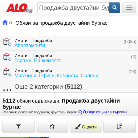
Togg
»
Обяви за продажба двустайни бургас
Имоти - Продажби
(5035)
Апартаменти
Имоти - Продажби
(4)
Гаражи, Паркоместа
Имоти - Продажби
(23)
Магазини, Офиси, Кабинети, Салони
Още 2 категории
(5112)
5112
Продажба двустайни
обяви съдържащи:
бургас
Още опции за търсене
Реално търсите по: продажба,
двустаен
, бургас
Оцвети