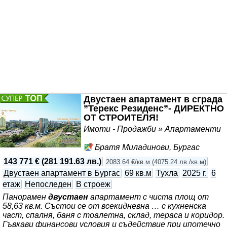
Двустаен апартамент в сграда
”Терекс Резиденс”- ДИРЕКТНО
ОТ СТРОИТЕЛЯ!
Имоти - Продажби » Апартаменти
Братя Миладинови, Бургас
143 771 €
(
281 191.63 лв.
)
2083.64 €/кв.м
(
4075.24 лв./кв.м
)
Двустаен апартамент в Бургас
69 кв.м
Тухла
2025 г.
6
етаж
Непоследен
В строеж
Панорамен
двустаен
апартамент с чиста площ от
58,63 кв.м. Състои се от всекидневна … с кухненска
част, спалня, баня с тоалетна, склад, тераса и коридор.
Гъвкави финансови условия и съдействие при ипотечно