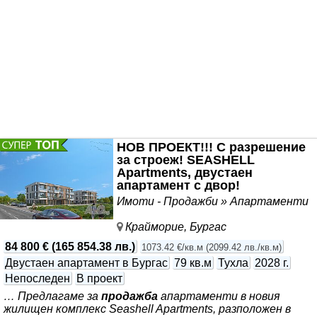
НОВ ПРОЕКТ!!! С разрешение
за строеж! SEASHELL
Apartments, двустаен
апартамент с двор!
Имоти - Продажби » Апартаменти
Крайморие, Бургас
84 800 €
(
165 854.38 лв.
)
1073.42 €/кв.м
(
2099.42 лв./кв.м
)
Двустаен апартамент в Бургас
79 кв.м
Тухла
2028 г.
Непоследен
В проект
… Предлагаме за
продажба
апартаменти в новия
жилищен комплекс Seashell Apartments, разположен в