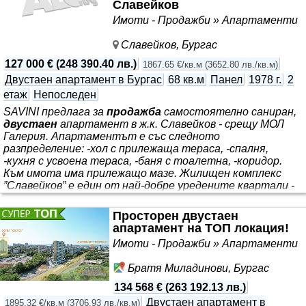
Славейков
и централна локация, създаден да предложи
Имоти - Продажби » Апартаменти
Славейков, Бургас
127 000 €
(
248 390.40 лв.
)
1867.65 €/кв.м
(
3652.80 лв./кв.м
)
Двустаен апартамент в Бургас
68 кв.м
Панел
1978 г.
2
етаж
Непоследен
SAVINI предлага за
продажба
самостоятелно саниран,
двустаен
апартамент в ж.к. Славейков - срещу МОЛ
Галерия. Апартаментът е със следното
разпределение: -хол с прилежаща тераса, -спалня,
-кухня с усвоена тераса, -баня с тоалетна, -коридор.
Към имота има прилежащо мазе. Жилищен комплекс
”Славейков” е един от най-добре уредените квартали -
множество магазини, мол и услуги. Има много добра
транспортна свързаност с всички части на града.
Просторен двустаен
Подходящ е за семейства, тъй като разполага с много
апартамент на ТОП локация!
училища, детски градини и спортни съоръжения. SAVINI
Имоти - Продажби » Апартаменти
съдейства за изгодно банково кредитиране
Братя Миладинови, Бургас
134 568 €
(
263 192.13 лв.
)
Двустаен апартамент в
1895.32 €/кв.м
(
3706.93 лв./кв.м
)