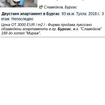
хидравлични асансьора във всеки вход, система за
пожарогасене и видеонаблюдение. Апартаментът е
Славейков, Бургас
обзаведен с модерни мебели от висококачествени
Двустаен апартамент в Бургас
93 кв.м
Тухла
2018 г.
3
материали и е напълно готов за живеене
етаж
Непоследен
Цена ОТ 3000 EUR / m2 / - Фирма продава луксозно
обзаведени апартаменти в гр.
Бургас
, ж.к. ”Славейков”
189 до хотел ”Мираж”.