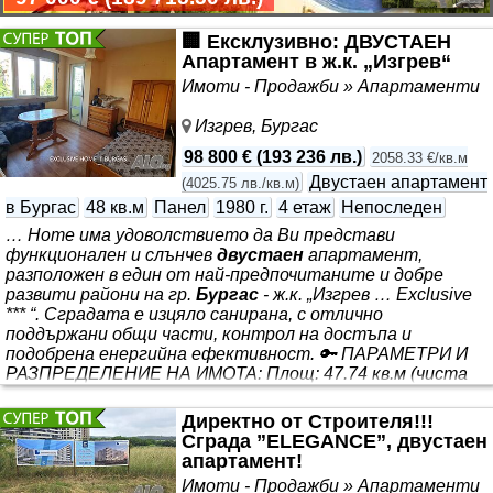
🏢 Ексклузивно: ДВУСТАЕН
Апартамент в ж.к. „Изгрев“
Имоти - Продажби » Апартаменти
Изгрев, Бургас
98 800 €
(
193 236 лв.
)
2058.33 €/кв.м
Двустаен апартамент
(
4025.75 лв./кв.м
)
в Бургас
48 кв.м
Панел
1980 г.
4 етаж
Непоследен
… Home има удоволствието да Ви представи
функционален и слънчев
двустаен
апартамент,
разположен в един от най-предпочитаните и добре
развити райони на гр.
Бургас
- ж.к. „Изгрев … Exclusive
*** “. Сградата е изцяло санирана, с отлично
поддържани общи части, контрол на достъпа и
подобрена енергийна ефективност. 🔑 ПАРАМЕТРИ И
РАЗПРЕДЕЛЕНИЕ НА ИМОТА: Площ: 47.74 кв.м (чиста
застроена площ, без включени идеални части! ) Етаж:
4 Изложение: Изцяло ЗАПАД - осигуряващо естествена
Директно от Строителя!!!
светлина през целия следобед и ниски разходи за
Сграда ”ELEGANCE”, двустаен
апартамент!
отопление през зимните месеци. Функционално
разпределение: Входно антре
Имоти - Продажби » Апартаменти