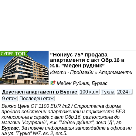
ул. ”Гурко” №7, вх. 2, ет.5. *** за клиента. Предлага се
опция довършване
”Нониус 75” продава
апартаменти с акт Обр.16 в
ж.к. ”Меден рудник”
Имоти - Продажби » Апартаменти
Меден Рудник, Бургас
Двустаен апартамент в Бургас
100 кв.м
Тухла
2024 г.
9 етаж
Последен етаж
Важно Цена ОТ 1100 EUR /m2 / Строителна фирма
продава собствени апартаменти и паркоместа БЕЗ
комисионна в сграда с акт Обр.16, разположена до
магазин ”Кауфланд”, ж.к. ”Меден рудник”, зона ”Д”, гр.
Бургас
. За повече информация заповядайте в офиса ни
на ул. ”Гурко” №7, вх. 2, ет.5.