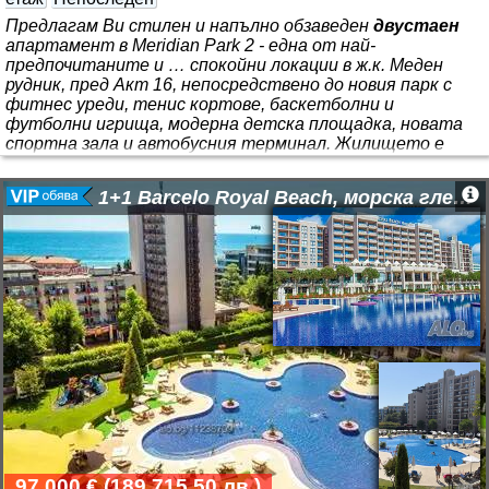
Предлагам Ви стилен и напълно обзаведен
двустаен
апартамент в Meridian Park 2 - една от най-
предпочитаните и … спокойни локации в ж.к. Меден
рудник, пред Акт 16, непосредствено до новия парк с
фитнес уреди, тенис кортове, баскетболни и
футболни игрища, модерна детска площадка, новата
спортна зала и автобусния терминал. Жилището е
изцяло южно изложение, което го прави изключително
светло, топло и комфортно през всички сезони.
1+1 Barcelo Royal Beach, морска гледка
Разпределение: • Просторна всекидневна с модерна
кухня • Голяма и уютна спалня с обособен кът за
тоалетка или удобно работно място за работа от
вкъщи; • Баня
97 000 €
(
189 715.50 лв.
)