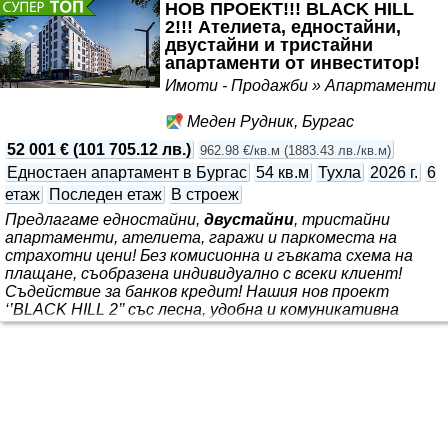
НОВ ПРОЕКТ!!! BLACK HILL
2!!! Ателиета, едностайни,
двустайни и тристайни
апартаменти от инвеститор!
Имоти - Продажби » Апартаменти
Меден Рудник, Бургас
52 001 €
(
101 705.12 лв.
)
962.98 €/кв.м
(
1883.43 лв./кв.м
)
Едностаен апартамент в Бургас
54 кв.м
Тухла
2026 г.
6
етаж
Последен етаж
В строеж
Предлагаме едностайни,
двустайни
, тристайни
апартаменти, ателиета, гаражи и паркоместа на
страхотни цени! Без комисионна и гъвката схема на
плащане, съобразена индивидуално с всеки клиент!
Съдействие за банков кредит! Нашия нов проект
‘’BLACK HILL 2’’ със лесна, удобна и комуникативна
локация ул. ‘‘Кооператор‘‘, над JYSK и в непосредствена
близост до жилищен блок 91. ‘’BLACK HILL 2’’ се
разпростира на надземна и подземна площ от 8000 кв.м.
РЗП, с изпълнение от първокачествени материали.
Сградата е разделена на два входа включващи: сутерен,
партер и шест жилищни етажа. На шестте жилищни