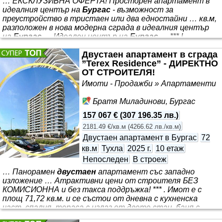
… ЕКСКЛУЗИВНА ОФЕРТА! Просторен апартамент в
идеалния център на
Бургас
- възможност за
преустройство в тристаен или два едностайни … кв.м,
разположен в нова модерна сграда в идеалния център
на
Бургас
… Идеален център на
Бургас
… *** !
Представяме Ви ексклузивно просторен апартамент с
Двустаен апартамент в сграда
площ от 130 *** . Имотът се предлага единствено от
”Terex Residence” - ДИРЕКТНО
нашата агенция и представлява отлична възможност
ОТ СТРОИТЕЛЯ!
както за собствено ползване, така и за инвестиция.
Апартаментът е на тапа, което позволява на
Имоти - Продажби » Апартаменти
бъдещите собственици да реализират интериорен
проект изцяло по свой вкус и предпочитания.
Братя Миладинови, Бургас
Благодарение на голямата площ и функционалното
157 067 €
(
307 196.35 лв.
)
2181.49 €/кв.м
(
4266.62 лв./кв.м
)
Двустаен апартамент в Бургас
72
кв.м
Тухла
2025 г.
10 етаж
Непоследен
В строеж
… Панорамен
двустаен
апартамент със западно
изложение … Атрактивни цени от строителя БЕЗ
КОМИСИОННА и без такса поддръжка! *** . Имот е с
площ 71,72 кв.м. и се състои от дневна с кухненска
част, спалня, тераса с излаз от двете стаи, баня с
тоалетна, склад/мокро помещение и коридор. С