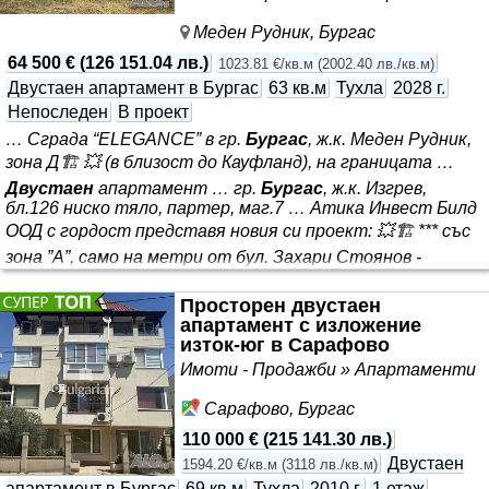
Меден Рудник, Бургас
64 500 €
(
126 151.04 лв.
)
1023.81 €/кв.м
(
2002.40 лв./кв.м
)
Двустаен апартамент в Бургас
63 кв.м
Тухла
2028 г.
Непоследен
В проект
… Сграда “ELEGANCE” в гр.
Бургас
, ж.к. Меден Рудник,
зона Д🏗 💥 (в близост до Кауфланд), на границата …
Двустаен
апартамент … гр.
Бургас
, ж.к. Изгрев,
бл.126 ниско тяло, партер, маг.7 … Атика Инвест Билд
ООД с гордост представя новия си проект: 💥🏗 *** със
зона ”А”, само на метри от бул. Захари Стоянов -
основна артерия, водеща към централната част на
града. Удобства наоколо: • Спирка на градския
Просторен двустаен
транспорт • Хипермаркет • Училище и детска градина
апартамент с изложение
Информация за проекта: • Старт на строителството:
изток-юг в Сарафово
10.2026!!! • Цени без комисионна! • Гъвкави условия за
Имоти - Продажби » Апартаменти
разсрочено плащане! • Без индексация на
Сарафово, Бургас
110 000 €
(
215 141.30 лв.
)
Двустаен
1594.20 €/кв.м
(
3118 лв./кв.м
)
апартамент в Бургас
69 кв.м
Тухла
2010 г.
1 етаж