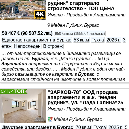
рудник” стартирало
строителство - ТОП ЦЕНА
Имоти - Продажби » Апартаменти
Меден Рудник, Бургас
50 407 €
(
98 587.52 лв.
)
950 €/кв.м
(
1858.04 лв./кв.м
)
Едностаен апартамент в Бургас
53 кв.м
Тухла
2026 г.
3
етаж
Непоследен
В строеж
… от най-перспективните и динамично развиващи се
райони на гр.
Бургас
, ж.к. „Меден рудник … 66 бр.
двустайни
апартаменти: Перфектен избор за малки
семейства или двойки, … . Меден Рудник е един от най-
бързо развиващите се квартали в
Бургас
, с
нарастваща стойност на имотите и голям потенциал
за ръст … ДИРЕКТНО ОТ СТРОИТЕЛЯ! БЕЗ
КОМИСИОННА! ТОП ЦЕНИ за кв.м. в ж.к. ”Меден рудник”!
”ЗАРКОВ-78” ООД продава
Имаме удоволствието да Ви представим нов жилищен
апартаменти в ж.к. ”Меден
проект ”Black Hill 2” - модерен, практичен и създаден с
рудник”, ул. ”Лада Галина”25
мисъл за Вашето удобство в един *** “. Сградата
Имоти - Продажби » Апартаменти
впечатлява с иновативната си архитектура, умело
съчетаваща естетика и практичност
Меден Рудник, Бургас
Двустаен апартамент в Бургас
70 кв.м
Тухла
2025 г.
5