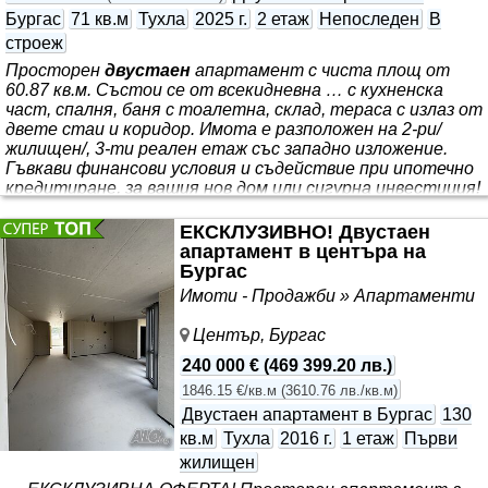
Бургас
71 кв.м
Тухла
2025 г.
2 етаж
Непоследен
В
строеж
Просторен
двустаен
апартамент с чиста площ от
60.87 кв.м. Състои се от всекидневна … с кухненска
част, спалня, баня с тоалетна, склад, тераса с излаз от
двете стаи и коридор. Имота е разположен на 2-ри/
жилищен/, 3-ти реален етаж със западно изложение.
Гъвкави финансови условия и съдействие при ипотечно
кредитиране, за вашия нов дом или сигурна инвестиция!
За удобството на живущите в сградата на партерно
ниво ще има хранителен магазин, аптека и магазин за
ЕКСКЛУЗИВНО! Двустаен
промишлени стоки. Представяме Ви комплекс “TEREX
апартамент в центъра на
RESIDENCE” - съчетание от безкомпромисно качество
Бургас
и централна локация, създаден да предложи
Имоти - Продажби » Апартаменти
Център, Бургас
240 000 €
(
469 399.20 лв.
)
1846.15 €/кв.м
(
3610.76 лв./кв.м
)
Двустаен апартамент в Бургас
130
кв.м
Тухла
2016 г.
1 етаж
Първи
жилищен