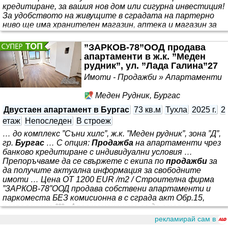
кредитиране, за вашия нов дом или сигурна инвестиция!
За удобството на живущите в сградата на партерно
ниво ще има хранителен магазин, аптека и магазин за
промишлени стоки. Представяме Ви комплекс TEREX
RESIDENCE - съчетание от безкомпромисно качество и
”ЗАРКОВ-78”ООД продава
централна локация, създаден да предложи нов
апартаменти в ж.к. ”Меден
стандарт на комфорт и начин на живот. Комплекс с
рудник”, ул. ”Лада Галина”27
висока добавена стойност - жилища и търговски
Имоти - Продажби » Апартаменти
Меден Рудник, Бургас
Двустаен апартамент в Бургас
73 кв.м
Тухла
2025 г.
2
етаж
Непоследен
В строеж
… до комплекс ”Съни хилс”, ж.к. ”Меден рудник”, зона ”Д”,
гр.
Бургас
… С опция:
Продажба
на апартаменти чрез
банково кредитиране с индивидуални условия …
Препоръчваме да се свържете с екипа по
продажби
за
да получите актуална информация за свободните
имоти … Цена ОТ 1200 EUR /m2 / Строителна фирма
”ЗАРКОВ-78”ООД продава собствени апартаменти и
паркоместа БЕЗ комисионна в с сграда акт Обр.15,
разположена *** . Апартаментите са до степен на
завършеност на тапа с възможност за довършване до
рекламирай сам в
ключ. За повече информация заповядайте в офиса ни на