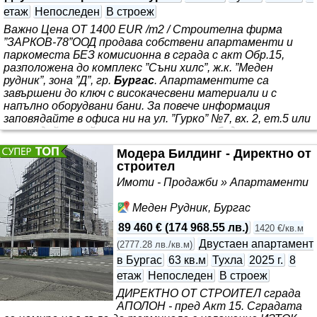
етаж
Непоследен
В строеж
Важно Цена ОТ 1400 EUR /m2 / Строителна фирма
”ЗАРКОВ-78”ООД продава собствени апартаменти и
паркоместа БЕЗ комисионна в сграда с акт Обр.15,
разположена до комплекс ”Съни хилс”, ж.к. ”Меден
рудник”, зона ”Д”, гр.
Бургас
. Апартаментите са
завършени до ключ с високачесвени материали и с
напълно оборудвани бани. За повече информация
заповядайте в офиса ни на ул. ”Гурко” №7, вх. 2, ет.5 или
разгледайте сайта ни за актуални свободни
апартаменти. С опция.
Продажба
на апартаменти
Модера Билдинг - Директно от
чрез банково кредитиране. Уточнение: Снимките в
строител
обявата са на типови апартаменти. Сградата
предлага апартаменти
Имоти - Продажби » Апартаменти
Меден Рудник, Бургас
89 460 €
(
174 968.55 лв.
)
1420 €/кв.м
Двустаен апартамент
(
2777.28 лв./кв.м
)
в Бургас
63 кв.м
Тухла
2025 г.
8
етаж
Непоследен
В строеж
ДИРЕКТНО ОТ СТРОИТЕЛ сграда
АПОЛОН - пред Акт 15. Сградата