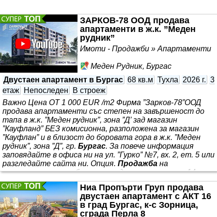
ЗАРКОВ-78 ООД продава
апартаменти в ж.к. ”Меден
рудник”
Имоти - Продажби » Апартаменти
Меден Рудник, Бургас
Двустаен апартамент в Бургас
68 кв.м
Тухла
2026 г.
3
етаж
Непоследен
В строеж
Важно Цена ОТ 1 000 EUR /m2 Фирма ”Зарков-78”ООД
продава апартаменти със степен на завършеност до
тапа в ж.к. ”Меден рудник”, зона ”Д’ зад магазин
”Кауфланд” БЕЗ комисионна, разположена за магазин
”Кауфлан” и в близост до боровата гора в ж.к. ”Меден
рудник”, зона ”Д”, гр.
Бургас
. За повече информация
заповядайте в офиса ни на ул. ”Гурко” №7, вх. 2, ет. 5 или
разгледайте сайта ни. Опция.
Продажба
на
апартаменти чрез банково кредитиране от акт 14 с
индивидуални условия за клиента.
Ниа Пропърти Груп продава
двустаен апартамент с АКТ 16
в град Бургас, к-с Зорница,
сграда Перла 8