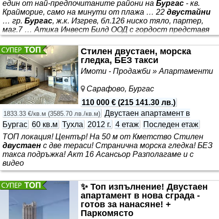
един от най-предпочитаните райони на
Бургас
- кв.
Крайморие, само на минути от плажа … 22
двустайни
… гр.
Бургас
, ж.к. Изгрев, бл.126 ниско тяло, партер,
маг.7 … Атика Инвест Билд ООД с гордост представя
новия си проект: *** . Проектът е създаден с идеята да
съчетае спокойствието на морската среда, високия
Стилен двустаен, морска
стандарт на обитаване и отличния инвестиционен
гледка, БЕЗ такси
потенциал. Комплексът е проектиран за комфортно
Имоти - Продажби » Апартаменти
целогодишно живеене и пълноценен ваканционен отдих.
Сградите са разположени в УПИ с площ 1 501 кв.м и са с
Сарафово, Бургас
обща
110 000 €
(
215 141.30 лв.
)
Двустаен апартамент в
1833.33 €/кв.м
(
3585.70 лв./кв.м
)
Бургас
60 кв.м
Тухла
2012 г.
4 етаж
Последен етаж
ТОП локация! Център! На 50 м от Кметство Стилен
двустаен
с две тераси! Странична морска гледка! БЕЗ
такса подръжка! Акт 16 Асансьор Разполагаме и с
видео
✨ Топ изпълнение! Двустаен
апартамент в нова сграда -
готов за нанасяне! +
Паркомясто