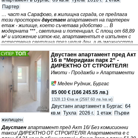
Партер
… част на Сарафово, в жилищна сграда, се предлага
този просторен
двустаен
апартамент на партерен
етаж - жилище, което съчетава удобство … В
модерната *** , светлина и потенциал. С площ от 68,89
м² и изложение изток-юг, апартаментът е изпълнен с
естествена светлина през целия ден, а възможността
пред него да бъде оформена тераса или малка градина
добавя усещане за свобода и допълнително
Двустаен апартамент пред Акт
пространство за релакс. Разпределението е практично
16 в ”Меридиан парк 2” -
и комфортно: коридор води към светлата дневна зона,
ДИРЕКТНО ОТ СТРОИТЕЛЯ!
където кухнята, трапезарията и мястото за отдих са
Имоти - Продажби » Апартаменти
обединени в едно хармонично пространство. Спалнята
е отделена и предлага
Меден Рудник, Бургас
85 000 €
(
166 245.55 лв.
)
1328.13 €/кв.м
(
2597.60 лв./кв.м
)
Двустаен апартамент в Бургас
64
кв.м
Тухла
2026 г.
1 етаж
Първи
жилищен
Двустаен
апартамент пред Акт 16/ Без комисионни
такси/ ДИРЕКТНО ОТ СТРОИТЕЛЯ! Апартамента е с