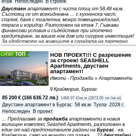
етаж
Непоследен
В строеж
Двустаен
апартамент с чиста площ от 58,48 кв.м.
Състоящ се от всекидневна … с кухненска част,
спалня, баня с тоалетна, мокро помещение/склад,
тераса и коридор. Разположен на етаж 7. Гъвкави
финансови условия и съдействие при ипотечно
кредитиране, за вашия нов дом или сигурна инвестиция!
За удобството на живущите в сградата на партерно
ниво ще има хранителен магазин, аптека и магазин за
промишлени стоки. Представяме Ви комплекс “TEREX
НОВ ПРОЕКТ!!! С разрешение
RESIDENCE” - съчетание от безкомпромисно качество
за строеж! SEASHELL
и централна локация, създаден да предложи нов
Apartments, двустаен
стандарт на комфорт и начин на живот. Комплекс с
апартамент!
висока добавена
Имоти - Продажби » Апартаменти
Крайморие, Бургас
85 200 €
(
166 636.72 лв.
)
1468.97 €/кв.м
(
2873.05 лв./кв.м
)
Двустаен апартамент в Бургас
58 кв.м
Тухла
2028 г.
Непоследен
В проект
… Предлагаме за
продажба
апартаменти в новия
жилищен комплекс Seashell Apartments, разположен в
един от най-предпочитаните райони на
Бургас
- кв.
Крайморие, само на минути от плажа … 22
двустайни