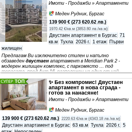
Имоти - Продажби » Апартаменти
Меден Рудник, Бургас
139 900 €
(
273 620.62 лв.
)
1970.42 €/кв.м
(
3853.80 лв./кв.м
)
Двустаен апартамент в Бургас
71
кв.м
Тухла
2026 г.
1 етаж
Първи
жилищен
Предлагам Ви изключително стилен и напълно
обзаведен
двустаен
апартамент в Meridian Park 2 -
модерен жилищен комплекс, с паркомясто … под
терасата, пред Акт 16, разположен на една от най-
предпочитаните и спокойни локации в ж.к. Меден
✨ Без компромис! Двустаен
рудник. В непосредствена близост се намират новият
апартамент в нова сграда -
парк с фитнес уреди, тенис кортове, баскетболни и
готов за нанасяне!
футболни игрища, модерна детска площадка, спортна
зала и автобусният терминал, които осигуряват
Имоти - Продажби » Апартаменти
удобство и отлична среда за живот. Жилището на 1ви
жилищен с източно изложение, което го изпълва с
Меден Рудник, Бургас
приятна сутрешна светлина и създава уютна
139 900 €
(
273 620.62 лв.
)
2220.63 €/кв.м
(
4343.18 лв./кв.м
)
атмосфера през целия ден.
Двустаен апартамент в Бургас
63 кв.м
Тухла
2026 г.
5
етаж
Непоследен