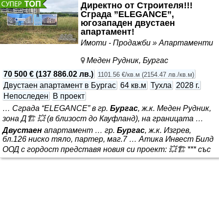
финансиране от банка. Района е много удобен-
Директно от Строителя!!!
автобусна спирка, магазини, парк, футболно игрище,
Сграда ”ELEGANCE”,
МБАЛ Буртгасмед. Паркингите, алеите и улиците са в
югозападен двустаен
прекрасно състояние -района е поддържан. Възможна е
апартамент!
и замяна за по-малък в Сарафово /обзаведен/ с
Имоти - Продажби » Апартаменти
доплащане от Ваша страна Нова оферта за огледи и
подробности моля свържете се с нас! НОВА ПО НИСКА
Меден Рудник, Бургас
ЦЕНА! Недв. имоти БАБИКОМ - Р. Иванова
70 500 €
(
137 886.02 лв.
)
1101.56 €/кв.м
(
2154.47 лв./кв.м
)
Двустаен апартамент в Бургас
64 кв.м
Тухла
2028 г.
Непоследен
В проект
… Сграда “ELEGANCE” в гр.
Бургас
, ж.к. Меден Рудник,
зона Д🏗 💥 (в близост до Кауфланд), на границата …
Двустаен
апартамент … гр.
Бургас
, ж.к. Изгрев,
бл.126 ниско тяло, партер, маг.7 … Атика Инвест Билд
ООД с гордост представя новия си проект: 💥🏗 *** със
зона ”А”, само на метри от бул. Захари Стоянов -
основна артерия, водеща към централната част на
града. Удобства наоколо: • Спирка на градския
транспорт • Хипермаркет • Училище и детска градина
Информация за проекта: • Старт на строителството:
10.2026!!! • Цени без комисионна! • Гъвкави условия за
разсрочено плащане! • Без индексация на