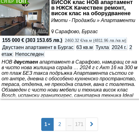
ВИСОК клас НОВ апартамент
възможност за закупуване на паркомясто или гараж! За
в НЖСК Качествен ремонт,
удобството на живущите в сградата на партерно ниво
висок клас на оборудванене
ще има хранителен магазин, аптека и магазин за
промишлени стоки. Гъвкави финансови условия и
Имоти - Продажби » Апартаменти
съдействие при ипотечно кредитиране, за вашия нов
дом или сигурна инвестиция! Представяме Ви комплекс
Сарафово, Бургас
“TEREX RESIDENCE
155 000 €
(
303 153.65 лв.
)
2460.32 €/кв.м
(
4811.96 лв./кв.м
)
Двустаен апартамент в Бургас
63 кв.м
Тухла
2024 г.
2
етаж
Непоследен
НОВ
двустаен
апартамент в Сарафово, намиращ се на
в чисто нова жилищна сграда … 2024 г с Акт 16 на 300 м
от плаж БЕЗ такса подръжка Апартамента състои се
от антре, дневна с обособено кухненско пространство,
тераса, отделна, не преходна спалня, вана с тоалетна.
Обзаведен с чисто нови мебели и техника висок клас
Bosch, испански гранитогрес, санитарна техника Ideal
Standart, качествена немско обзавеждане за баня,
мебели масив, диван с мемори пяна, климатик Daikin
Emura Апартамента е с юго - източно изложение,
изключително топъл и тих, с гледка към вътрешния
двор. Сградата е изпълнена с най-добрите
1
2
...
171