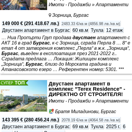
Имоти - Продажби » Апартаменти
Зорница, Бургас
149 000 €
(
291 418.67 лв.
)
2483.33 €/кв.м
(
4856.98 лв./кв.м
)
Двустаен апартамент в Бургас
60 кв.м
Тухла
12 етаж
… Ниа Пропърти Груп продава
двустаен
апартамент с
АКТ 16 в град
Бургас
, к-с Зорница, сграда Перла 8 … 8“ е
етап 4 от затворения комплекс „Перла“ в ж.к. „Зорница“,
Бургас
, въведен в експлоатация през 2021-2022 г..
Сградата предлага … Локация: Жилищен комплекс
„Зорница“,
Бургас
, близо до Морската градина и
Атанасовското езеро … Референтен номер: 5301. ***
Блок „Перла *** средиземноморска архитектура,
тухлена конструкция, басейни, контролиран достъп и
Двустаен апартамент в
удобна локация до Морската градина. Апартаментите
комплекс ”Terex Residence” -
се продават в степен на завършеност по БДС. Основни
ДИРЕКТНО ОТ СТРОИТЕЛЯ!
характеристики на Перла 8: *** . Архитектура
Имоти - Продажби » Апартаменти
Братя Миладинови, Бургас
143 395 €
(
280 456.24 лв.
)
2078.19 €/кв.м
(
4064.58 лв./кв.м
)
Двустаен апартамент в Бургас
69 кв.м
Тухла
2025 г.
6