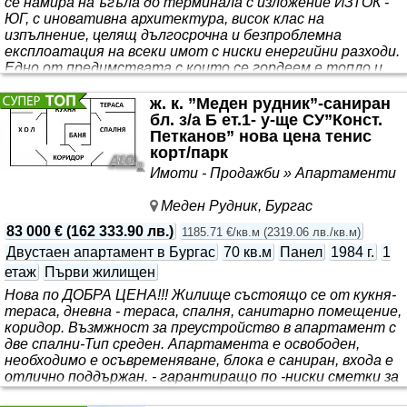
се намира на ъгъла до терминала с изложение ИЗТОК -
ЮГ, с иновативна архитектура, висок клас на
изпълнение, целящ дългосрочна и безпроблемна
експлоатация на всеки имот с ниски енергийни разходи.
Едно от предимствата с които се гордеем е топло и
шумоизолацията която правим в нашите сгради, а
имено топлоизолация по тавани и под на всеки
ж. к. ”Меден рудник”-саниран
апартамент, както и топло и шумоизолация межди
бл. з/а Б ет.1- у-ще СУ”Конст.
всеки апартамент. Сградата се състои от партерен
Петканов” нова цена тенис
етаж и девет жилищни етажа с по четири
корт/парк
апартамента на етаж, два
двустайни
и два
Имоти - Продажби » Апартаменти
тристайни. За повече информация
Меден Рудник, Бургас
83 000 €
(
162 333.90 лв.
)
1185.71 €/кв.м
(
2319.06 лв./кв.м
)
Двустаен апартамент в Бургас
70 кв.м
Панел
1984 г.
1
етаж
Първи жилищен
Нова по ДОБРА ЦЕНА!!! Жилище състоящо се от кукня-
тераса, дневна - тераса, спалня, санитарно помещение,
коридор. Възмжност за преустройство в апартамент с
две спални-Тип среден. Апартамента е освободен,
необходимо е осъвременяване, блока е саниран, входа е
отлично поддържан. - гарантиращо по -ниски сметки за
електричество по-добър външен вид, както и по лесно